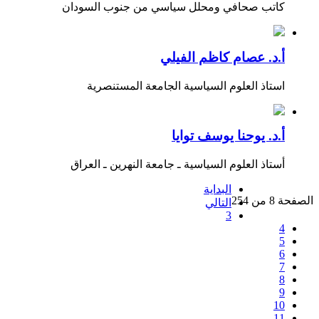
كاتب صحافي ومحلل سياسي من جنوب السودان
أ.د. عصام كاظم الفيلي
استاذ العلوم السياسية الجامعة المستنصرية
أ.د. يوحنا يوسف توايا
أستاذ العلوم السياسية ـ جامعة النهرين ـ العراق
البداية
الصفحة 8 من 254
التالي
3
4
5
6
7
8
9
10
11