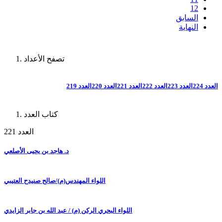
12
السابق
النهاية
تصفح الأعداد
العدد 224
العدد 223
العدد 222
العدد 221
العدد 220
العدد 219
كتاب العدد
العدد 221
د. هاجد بن يحيى الأصلعي
اللواء المهندس(م)/صالح صنيدح العتيبي
اللواء البحري الركن (م) / عبد الله بن جابر الزايدي