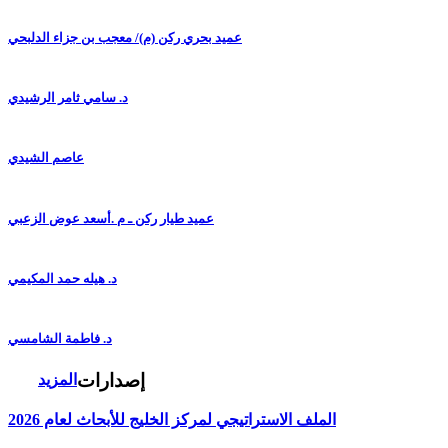
عميد بحري ركن (م)/ معجب بن جزاء الدلبحي
د. سامي ثامر الرشيدي
عاصم الشيدي
عميد طيار ركن ـ م .أسعد عوض الزعبي
د. هيله حمد المكيمي
د. فاطمة الشامسي
إصدارات
المزيد
الملف الاستراتيجي لمركز الخليج للأبحاث لعام 2026