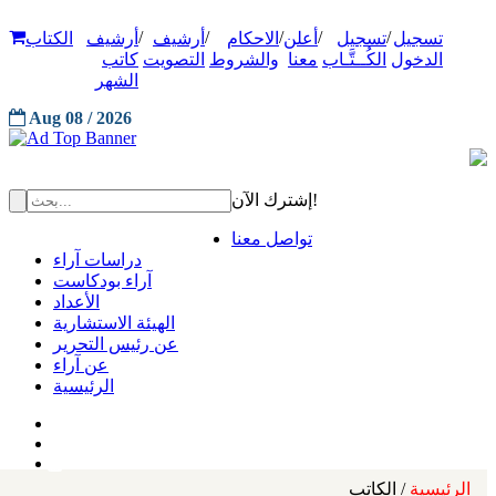
/
/
/
/
/
تسجيل
تسجيل
أعلن
الاحكام
أرشيف
أرشيف
الكتاب
الدخول
الكُــتَّـاب
معنا
والشروط
التصويت
كاتب
الشهر
Aug 08 / 2026
إشترك الآن!
تواصل معنا
دراسات آراء
آراء بودكاست
الأعداد
الهيئة الاستشارية
عن رئيس التحرير
عن آراء
الرئيسية
الرئيسية
/ الكاتب