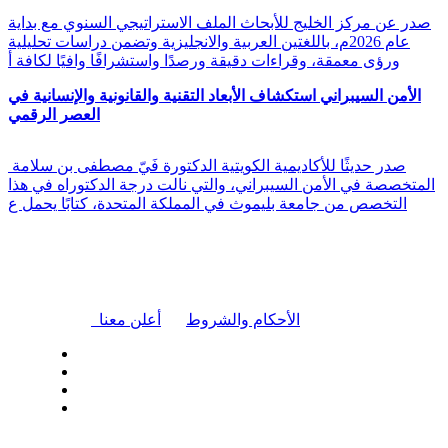
صدر عن مركز الخليج للأبحاث الملف الاستراتيجي السنوي مع بداية
عام 2026م، باللغتين العربية والانجليزية وتضمن دراسات تحليلية
ورؤى معمقة، وقراءات دقيقة ورصدًا واستشرافًا وافيًا لكافة أ
الأمن السيبراني استكشاف الأبعاد التقنية والقانونية والإنسانية في
العصر الرقمي
صدر حديثًا للأكاديمية الكويتية الدكتورة فَيّ مصطفى بن سلامة
المتخصصة في الأمن السيبراني، والتي نالت درجة الدكتوراه في هذا
التخصص من جامعة بليموث في المملكة المتحدة، كتابًا يحمل ع
|
الأحكام والشروط
أعلن معنا
| تابعنا على