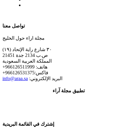
| تابعنا على
تواصل معنا
مجلة اراء حول الخليج
٣٠ شارع راية الإتحاد (١٩)
ص.ب 2134 جدة 21451
المملكة العربية السعودية
+هاتف: 966126511999
+فاكس:966126531375
:البريد الإلكتروني
info@araa.sa
تطبيق مجلة آراء
إشترك في القائمة البريدية