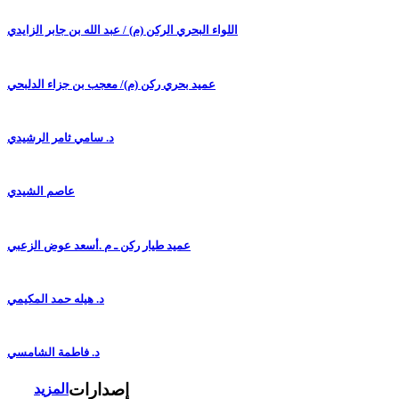
اللواء البحري الركن (م) / عبد الله بن جابر الزايدي
عميد بحري ركن (م)/ معجب بن جزاء الدلبحي
د. سامي ثامر الرشيدي
عاصم الشيدي
عميد طيار ركن ـ م .أسعد عوض الزعبي
د. هيله حمد المكيمي
د. فاطمة الشامسي
إصدارات
المزيد