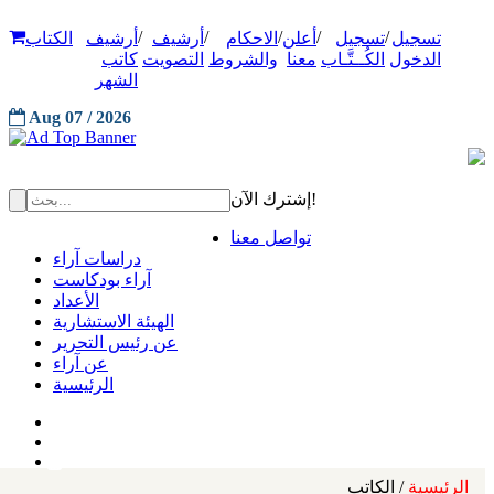
/
/
/
/
/
تسجيل
تسجيل
أعلن
الاحكام
أرشيف
أرشيف
الكتاب
الدخول
الكُــتَّـاب
معنا
والشروط
التصويت
كاتب
الشهر
Aug 07 / 2026
إشترك الآن!
تواصل معنا
دراسات آراء
آراء بودكاست
الأعداد
الهيئة الاستشارية
عن رئيس التحرير
عن آراء
الرئيسية
الرئيسية
/ الكاتب