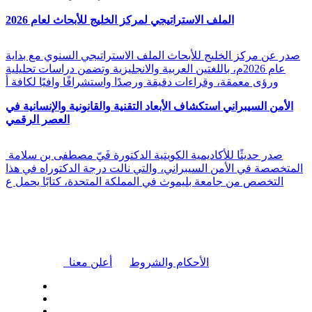
الملف الاستراتيجي لمركز الخليج للأبحاث لعام 2026
صدر عن مركز الخليج للأبحاث الملف الاستراتيجي السنوي مع بداية
عام 2026م، باللغتين العربية والانجليزية وتضمن دراسات تحليلية
ورؤى معمقة، وقراءات دقيقة ورصدًا واستشرافًا وافيًا لكافة أ
الأمن السيبراني استكشاف الأبعاد التقنية والقانونية والإنسانية في
العصر الرقمي
صدر حديثًا للأكاديمية الكويتية الدكتورة فَيّ مصطفى بن سلامة
المتخصصة في الأمن السيبراني، والتي نالت درجة الدكتوراه في هذا
التخصص من جامعة بليموث في المملكة المتحدة، كتابًا يحمل ع
|
الأحكام والشروط
أعلن معنا