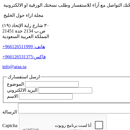
نك التواصل مع آراء للاستفسار وطلب نسختك الورقية او الالكترونية
مجلة اراء حول الخليج
٣٠ شارع راية الإتحاد (١٩)
ص.ب 2134 جدة 21451
المملكة العربية السعودية
+هاتف: 966126511999
+فاكس:966126531375
info@araa.sa
ارسل استفسارك
الموضوع
البريد الالكتروني
الاسم
الرسالة
Captcha