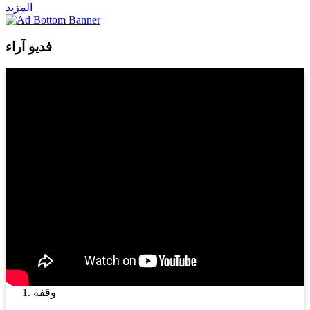
المزيد
فديو آراء
وقفة