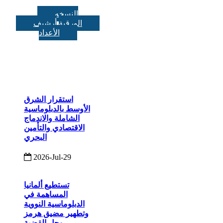
النسخه
الورقية
أرشيف
الأعداد
استقرار الشرق
الأوسط بالدبلوماسية
الشاملة والاندماج
الاقتصادي والتأمين
البحري
2026-Jul-29
تستطيع ألمانيا
المساهمة في
الدبلوماسية النووية
وتطهير مضيق هرمز
وحل القضية