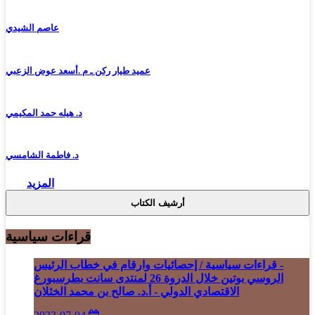
عاصم الشيدي
عميد طيار ركن ـ م .أسعد عوض الزعبي
د. هيله حمد المكيمي
د. فاطمة الشامسي
المزيد
أرشيف الكتاب
قراءات سياسية
- قراءات سياسية / إحصائيات وارقام في خطاب الرئيس
الروسي بوتين خلال الدروة 26 لمنتدى سانت بطرسبورغ
الاقتصادي الدولي - أ.د. صالح بن محمد الخثلان