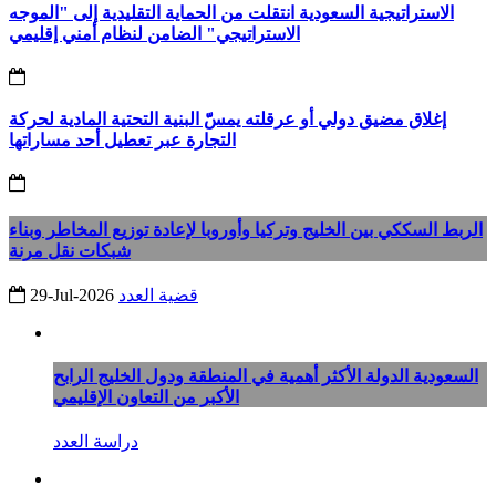
الاستراتيجية السعودية انتقلت من الحماية التقليدية إلى "الموجه
الاستراتيجي" الضامن لنظام أمني إقليمي
إغلاق مضيق دولي أو عرقلته يمسّّ البنية التحتية المادية لحركة
التجارة عبر تعطيل أحد مساراتها
الربط السككي بين الخليج وتركيا وأوروبا لإعادة توزيع المخاطر وبناء
شبكات نقل مرنة
قضية العدد
29-Jul-2026
السعودية الدولة الأكثر أهمية في المنطقة ودول الخليج الرابح
الأكبر من التعاون الإقليمي
دراسة العدد