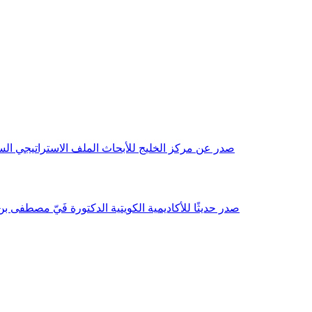
صدر عن مركز الخليج للأبحاث الملف الاستراتيجي السنوي مع بداية عام 2026م، باللغتين العربية والانجليزية وتضمن دراسات تحليلية ورؤى معمقة، 
صدر حديثًا للأكاديمية الكويتية الدكتورة فَيّ مصطفى