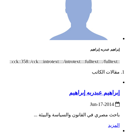
إبراهيم عبدربه إبراهيم
::cck::358::/cck::::introtext::::/introtext::::fulltext::::/fulltext::
مقالات الكاتب
إبراهيم عبدربه إبراهيم
2014-Jun-17
باحث مصري في القانون والسياسة والبيئة ...
المزيد