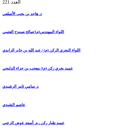
العدد 221
د. هاجد بن يحيى الأصلعي
اللواء المهندس(م)/صالح صنيدح العتيبي
اللواء البحري الركن (م) / عبد الله بن جابر الزايدي
عميد بحري ركن (م)/ معجب بن جزاء الدلبحي
د. سامي ثامر الرشيدي
عاصم الشيدي
عميد طيار ركن ـ م .أسعد عوض الزعبي