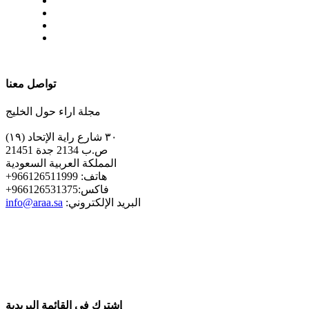
| تابعنا على
تواصل معنا
مجلة اراء حول الخليج
٣٠ شارع راية الإتحاد (١٩)
ص.ب 2134 جدة 21451
المملكة العربية السعودية
+هاتف: 966126511999
+فاكس:966126531375
:البريد الإلكتروني
info@araa.sa
إشترك في القائمة البريدية