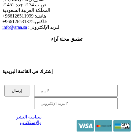
ص.ب 2134 جدة 21451
المملكة العربية السعودية
+هاتف: 966126511999
+فاكس:966126531375
:البريد الإلكتروني
info@araa.sa
تطبيق مجلة آراء
إشترك في القائمة البريدية
سياسة النشر
والإستكتاب
/ جميع الحقوق