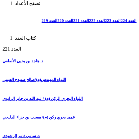
تصفح الأعداد
العدد 224
العدد 223
العدد 222
العدد 221
العدد 220
العدد 219
كتاب العدد
العدد 221
د. هاجد بن يحيى الأصلعي
اللواء المهندس(م)/صالح صنيدح العتيبي
اللواء البحري الركن (م) / عبد الله بن جابر الزايدي
عميد بحري ركن (م)/ معجب بن جزاء الدلبحي
د. سامي ثامر الرشيدي