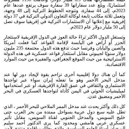
استثماريًا، وبلغ عدد سفاراتها 39 سفارة سوف يرتفع عددها عام
2023م، إلى 44 سفارة، وتتوجه الخطوط التركية إلى 48 وجهة،
وتعمل ثلاثة مكاتب تابعة لوكالة التعاون الدولي التركية في 37 دولة
إفريقية مع إعلانها أن الاستثمارات التركية في إفريقيا سوف تصل
إلى 50 مليار دولار عام 2023م.
وتستغل الدول الأكثر ثراءً حالة العوز في الدول الإفريقية لاستئجار
الجزر أو أراض في اليابسة لإقامة القواعد كما فعلت أمريكا
والصين واليابان وفرنسا حيث تدفع هذه الدول مجتمعة 235 مليون
دولار سنويًا لجيبوتي مقابل استئجار قواعد عسكرية في هذه الدولة
الاستراتيجية من حيث الموقع الجغرافي، والفقيرة من حيث الموارد
الاقتصادية.
كما أن هناك دولا إقليمية أخرى تزاحم بقوة لإيجاد دور لها عند
مدخل البحر الأحمر وهو ما تفعله إيران سواء عبر تواجدها
الاستثماري والثقافي في عمق القارة الإفريقية، أو عبر استخدامها
لميليشيات الحوثي في اليمن كأداة لتواجدها العسكري في البحر
الأحمر ومضيق عدن.
كل ذلك وأكثر يحدث عند مدخل الممر الملاحي للبحر الأحمر ، الذي
تطل عليه سبع دول عربية بسواحل ممتدة من بحر العرب حتى
خليج السويس، والمدخل الجنوبي لقناة السويس، مقابل تأثير
عسكري عربي هامشي ومحدود كما يرى الدكتور أحمد سليم
البرصان أستاذ العلوم السياسية، والذي يطالب بإقامة منتدى لأمن