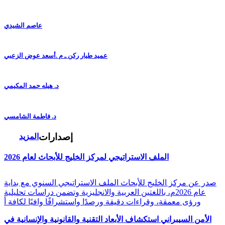
عاصم الشيدي
عميد طيار ركن ـ م .أسعد عوض الزعبي
د. هيله حمد المكيمي
د. فاطمة الشامسي
إصدارات
المزيد
الملف الاستراتيجي لمركز الخليج للأبحاث لعام 2026
صدر عن مركز الخليج للأبحاث الملف الاستراتيجي السنوي مع بداية
عام 2026م، باللغتين العربية والانجليزية وتضمن دراسات تحليلية
ورؤى معمقة، وقراءات دقيقة ورصدًا واستشرافًا وافيًا لكافة أ
الأمن السيبراني استكشاف الأبعاد التقنية والقانونية والإنسانية في