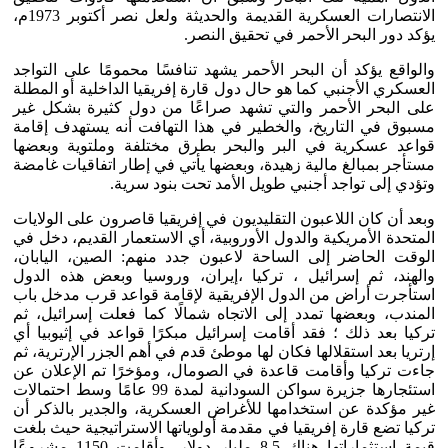
الانتصارات العسكرية القديمة والحديثة ولعل نصر أكتوبر 1973م،
يؤكد دور البحر الأحمر في تحقيق النصر.
والواقع يؤكد أن البحر الأحمر يشهد تنافسًا محمومًا على التواجد
العسكري الأجنبي كما هو حال دول قارة إفريقيا الداخلية أو المطلة
على البحر الأحمر والتي تشهد صراعًا من دول كثيرة بشكل غير
مسبوق في التاريخ، والخطير في هذا التهافت أنه يستهدف إقامة
قواعد عسكرية في البر والبحر بطرق مختلفة وملتوية وبعضها
مستأجر بمبالغ مالية زهيدة، وبعضها يأتي في إطار اتفاقيات غامضة
وتؤدي إلى تواجد أجنبي طويل الأمد تحت بنود سرية.
وبعد أن كان اللاعبون التقليديون في إفريقيا قاصرون على الولايات
المتحدة الأمريكية والدول الأوروبية، أي الاستعمار القديم، دخل في
الوقت الحاضر إلى الساحة لاعبون جدد منهم: الصين، اليابان،
والهند، ثم إسرائيل ، تركيا ،إيران، وروسيا وبعض هذه الدول
استأجرت أراض من الدول الإفريقية لإقامة قواعد قرب مدخل باب
المندب، وبعضها تمدد إلى الاتجاه شمالًا كما فعلت إسرائيل، ثم
تركيا بعد ذلك ؛ فقد أقامت إسرائيل مبكرًا قواعد في إثيوبيا أي
إرتريا بعد استقلالها فكان لها موطئ قدم في أهم الجزر الإرترية، ثم
جاءت تركيا وأقامت قاعدة في الصومال، ومؤخرًا تم الإعلان عن
استئجارها جزيرة سواكن السودانية لمدة 99 عامًا وسط احتمالات
غير مؤكدة عن استخدامها للأغراض العسكرية، والجدير بالذكر أن
تركيا تضع قارة إفريقيا في مقدمة أولوياتها الاستراتيجية حيث بلغت
قيمة استثماراتها هناك 8.5 مليار دولار، وأقامت 1150 مشروعًا