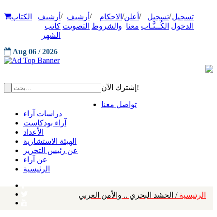
/
/
/
/
/
تسجيل
تسجيل
أعلن
الاحكام
أرشيف
أرشيف
الكتاب
الدخول
الكُــتَّـاب
معنا
والشروط
التصويت
كاتب
الشهر
Aug 06 / 2026
إشترك الآن!
تواصل معنا
دراسات آراء
آراء بودكاست
الأعداد
الهيئة الاستشارية
عن رئيس التحرير
عن آراء
الرئيسية
الرئيسية
/ الحشد البحري .. والأمن العربي