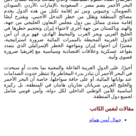
البحر الأحمر يضم مصر ، السعودية ،الإمارات ،الأردن ،السودان
،الصومال، وجيبوتي ومن ثم إقامة تكتل من هذه الدول يخدم
مصالح المنطقة ويقلل من خطر التدخل الأجنبي، ويقترح أيضًا
إقامة منتدى مماثل بين دول مجلس التعاون الخليجي من جهة،
والهند وباكستان من جهة أخرى لاحتواء إيران وتحجيم خطرها في
الخليج العربي وبحر العرب والمحيط الهادي، فهو يرى أن أمن
الدول العربية المحيطة بالممرات المائية ضرورة استراتيجية،
معتبرًا أن احتواء إيران ومواجهة الخطر الإسرائيلي الذي يتمدد
بقواعد عسكرية وعلاقات اقتصادية وسياسية مع إفريقيا ضرورة
قصوى وآنية.
أخيرًا، على الدول العربية الفاعلة والمعنية بما يحدث أو سيحدث
في البحر الأحمر أن تبادر بدرء المخاطر ولا تنتظر حدوث الصدامات
عند بواباتها المائية، أو على حافة سواحلها، خاصة أن البحر الأحمر
والخليج العربي شريانان تجاريان هامان في المنطقة، بل ركيزة
أساسية للأمن الوطني الداخلي لكل دولة، وأمن قومي شامل
لجميع دول المنطقة.
مقالات لنفس الكاتب
جمال أمين همام