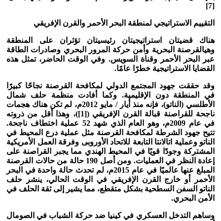
[7]
التقييم الاستراتيجي لمنطقة البحر الأحمر والقرن الإفريقي
هناك قضيتان استراتيجيتان رئيسيتان تؤثران على المنطقة
وهي
القرصنة البحرية وأمن حركة المرور البحري وصادرات الطاقة
عبر البحر الأحمر وقناة السويس
.
وفي الوقت الحاضر، تمثل هذه
القضايا الاستراتيجية خطرًا عامًا.
وقد حققت جهود المجتمع الدولي لمكافحة القرصنة نجاحًا كبيرًا
في المنطقة دون الإقليمية
.
وكما أفادت منظمة حلف شمال
الأطلسي (الناتو)، فإنه منذ أيار / مايو 2012م، لم تكن هناك هجمات
ناجحة للقراصنة قبالة القرن الإفريقي ([1])، وهذا أقل من ذروته
في عام 2009م، وهو العام الذي شهد 52 عملية اختطاف ناجحة.
تتيح جهود الشرطة لمكافحة القرصنة مثل عملية درع المحيط في
الناتو وعملية اتالانتا التابعة للاتحاد الأوروبى وفرقة العمل الأمريكية
المشتركة وجودًا قويًا في المحيط الهندي مما يجبر القراصنة على
إعادة النظر في العمليات
.
ومن أصل 190 حالة من حالات القرصنة
المبلغ عنها عالميًا في عام 2015م، لم تحدث حالة واحدة في البحر
الأحمر أو خارج القرن الإفريقي في الوقت الحالي، ينشر حلف
الناتو السفن السطحية بشكل متقطع، مما يشير إلى ثقة الحلف في
الأمن البحري.
وساهم التدخل العسكري في كينيا ضد حركة الشباب في الصومال