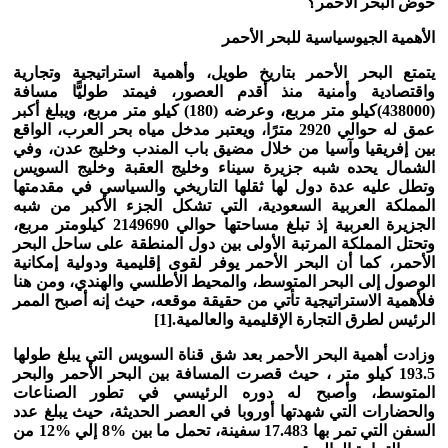
حوض البحر الأحمر؟
الأهمية الجيوسياسية للبحر الأحمر
يتمتع البحر الأحمر بتاريخ طويل، وأهمية استراتيجية وتجارية
واقتصادية وأمنية منذ أقدم العصور، فيمتد طوليًّا مسافة
(438000)كيلو متر مربع، وعرضه (180) كيلو متر مربع، ويبلغ أكبر
عمق له حوالي 2920 مترًا، ويعتبر مدخل مياه بحر العرب، الواقع
بين إفريقيا وآسيا من خلال مضيق باب المندب وخليج عدن، وفي
الشمال يحده شبه جزيرة سيناء وخليج العقبة وخليج السويس
وتطل عليه عدة دول لها ثقلها التاريخي والسياسي في مقدمتها
المملكة العربية السعودية، التي تشكل الجزء الأكبر من شبه
الجزيرة العربية إذ تبلغ مساحتها حوالي 2149690 كيلومتر مربع،
وتحتل المملكة المرتبة الأولى بين دول المنطقة على ساحل البحر
الأحمر، كما أن البحر الأحمر يوفر لقوى إقليمية ودولية إمكانية
الوصول إلى البحر المتوسط، والمحيط الأطلسي والهندي، ومن هنا
فلأهمية الاستراتيجية تأتي من حقيقة موقعه، حيث إنه أصبح الممر
الرئيس لطرق التجارة الإقليمية والعالمية.
[1]
وزادت أهمية البحر الأحمر بعد شق قناة السويس التي يبلغ طولها
193.5 كيلو متر ، حيث قصرت المسافة بين البحر الأحمر والبحر
المتوسط، وأصبح له دوره الرئيسي في تطور الصناعات
والحضارات التي شهدتها أوروبا في العصر الحديثة، حيث يبلغ عدد
السفن التي تمر بها 17.483 سفينة، تحمل ما بين‏ 8%‏ إلي‏ 12% من