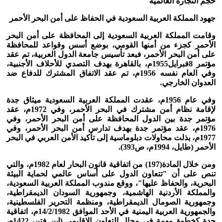
حجم التجارة العالمية
جهود المملكة العربية السعودية في الحفاظ على أمن البحر الأحمر
وقامت المملكة العربية السعودية إلى المحافظة على أمن البحر
الأحمر كجزء من أمنها القومي، بوضع أسس وقواعد للمحافظة
على أمن البحر الأحمر، فبعد تأسيس جامعة الدول العربية، تم عقد
مؤتمر 8فبرايل1955م، بالقاهرة بهدف التصدي للأحلاف الأجنبية،
وفي
العام نفسه 1956م، تم عقد الاتفاق المشترك للدفاع ضد
العدوان الخارجي.
وفي عام 1956م، عقدت المملكة العربية السعودية ميثاق جدة
لإقامة نظام أمن مشترك في
البحر الأحمر
، وفي 1972م، عقد
مؤتمر جدة بين الدول المحافظة على أمن البحر الأحمر، وفي
1976م، عقد مؤتمر جدة بهدف تدارس أمن البحر الأحمر، وفي
1977م، بذلت محاولات دبلوماسية إلى تأكيد الأمن العربي في البحر
الأحمر (طايل، 1994م، ص393).
ومن خلال المادة(197) من اتفاقية قانون البحار لعام 1982م، والتي
تنص على أن "تتعاون الدول على أساس عالمي لحماية البيئة
البحرية، والحفاظ عليها"، ووقع مندوب المملكة العربية السعودية،
والمملكة الأردنية الهاشمية، وجمهورية السودان الديمقراطية،
وجمهورية الصومال الديمقراطية، ومنظمة التحرير الفلسطينية،
والجمهورية العربية اليمنية في الأحد الموافق 14/2/1982م، اتفاقية
جدة كخطوة مهمة في مجال التعاون الإقليمي (ابن فتن، 1422ه،