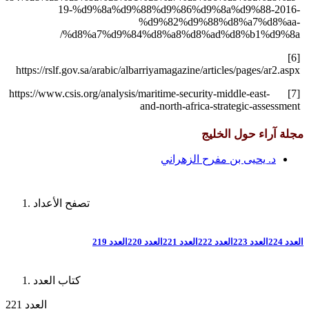
19-%d9%8a%d9%88%d9%86%d9%8a%d9%88-2016-
%d9%82%d9%88%d8%a7%d8%aa-
%d8%a7%d9%84%d8%a8%d8%ad%d8%b1%d9%8a/
[6]
https://rslf.gov.sa/arabic/albarriyamagazine/articles/pages/ar2.aspx
[7] https://www.csis.org/analysis/maritime-security-middle-east-
and-north-africa-strategic-assessment
مجلة آراء حول الخليج
د. يحيى بن مفرح الزهراني
تصفح الأعداد
العدد 224
العدد 223
العدد 222
العدد 221
العدد 220
العدد 219
كتاب العدد
العدد 221