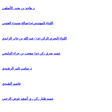
د. هاجد بن يحيى الأصلعي
اللواء المهندس(م)/صالح صنيدح العتيبي
اللواء البحري الركن (م) / عبد الله بن جابر الزايدي
عميد بحري ركن (م)/ معجب بن جزاء الدلبحي
د. سامي ثامر الرشيدي
عاصم الشيدي
عميد طيار ركن ـ م .أسعد عوض الزعبي