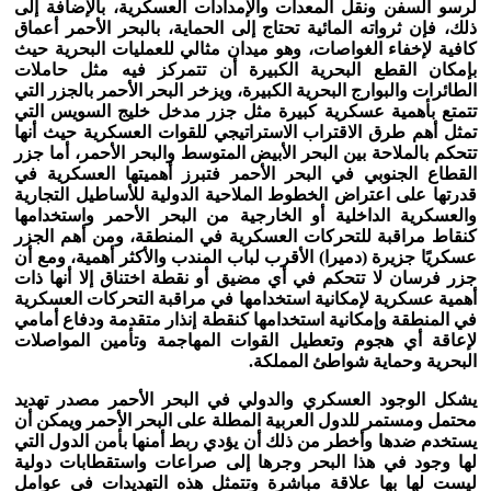
لرسو السفن ونقل المعدات والإمدادات العسكرية، بالإضافة إلى
ذلك، فإن ثرواته المائية تحتاج إلى الحماية، بالبحر الأحمر أعماق
كافية لإخفاء الغواصات، وهو ميدان مثالي للعمليات البحرية حيث
بإمكان القطع البحرية الكبيرة أن تتمركز فيه مثل حاملات
الطائرات والبوارج البحرية الكبيرة، ويزخر البحر الأحمر بالجزر التي
تتمتع بأهمية عسكرية كبيرة مثل جزر مدخل خليج السويس التي
تمثل أهم طرق الاقتراب الاستراتيجي للقوات العسكرية حيث أنها
تتحكم بالملاحة بين البحر الأبيض المتوسط والبحر الأحمر، أما جزر
القطاع الجنوبي في البحر الأحمر فتبرز أهميتها العسكرية في
قدرتها على اعتراض الخطوط الملاحية الدولية للأساطيل التجارية
والعسكرية الداخلية أو الخارجية من البحر الأحمر واستخدامها
كنقاط مراقبة للتحركات العسكرية في المنطقة، ومن أهم الجزر
عسكريًا جزيرة (دميرا) الأقرب لباب المندب والأكثر أهمية، ومع أن
جزر فرسان لا تتحكم في أي مضيق أو نقطة اختناق إلا أنها ذات
أهمية عسكرية لإمكانية استخدامها في مراقبة التحركات العسكرية
في المنطقة وإمكانية استخدامها كنقطة إنذار متقدمة ودفاع أمامي
لإعاقة أي هجوم وتعطيل القوات المهاجمة وتأمين المواصلات
البحرية وحماية شواطئ المملكة.
يشكل الوجود العسكري والدولي في البحر الأحمر مصدر تهديد
محتمل ومستمر للدول العربية المطلة على البحر الأحمر ويمكن أن
يستخدم ضدها وأخطر من ذلك أن يؤدي ربط أمنها بأمن الدول التي
لها وجود في هذا البحر وجرها إلى صراعات واستقطابات دولية
ليست لها بها علاقة مباشرة وتتمثل هذه التهديدات في عوامل