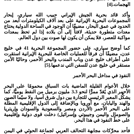
الهجمات
.
[4]
وأكد قائد بحرية الجيش الإيراني حبيب الله سياري، إبحار
المجموعات البحرية الإيرانية على بعد آلاف الكيلومترات أبعد من
الحدود في عمق البحار، مضيفًا أن الوجود في الساحة الدولية يحتاج
معدات متطورة حديثة، لافتاً إلى أن بلاده إذا لم تحظ بمعدات
مواكبة للعصر، فلا يمكن أن يكون لها صوت بين دول العالم
.
كما أوضح سياري، على حضور المجموعة البحرية 41 في خليج
عدن، مضيفًا أن فرقاً للعمليات الخاصة للبحرية الإيرانية استقرت
على أطراف خليج عدن وباب المندب والبحر الأحمر، وحاليًا الأمن
مستقر في خليج عدن للسفن التي ندعمها
.
[5]
النفوذ في مداخل البحر الأحمر
خلال الأعوام القليلة الماضية بات السباق محمومًا على البحر
الأحمر الذي يُعَدّ ممرًّا لنحو 3.3 مليون برميل من النفط يوميًّا، كما
يشكِّل المعبر الرئيسي للتجارة بين دول شرق آسيا، ولا سيّما الصين
والهند واليابان، مع أوروبا وبالإضافة إلى الدول الإقليمية المطلّة
على البحر الأحمر (الأردن ومصر والسعودية والسودان وإريتريا
والصومال واليمن وجيبوتي وإسرائيل) دخلت قوى دولية وإقليمية
على خطّ النفوذ في هذا البحر.
فأحد محرِّكات مجابهة التحالف العربي لجماعة الحوثي في اليمن