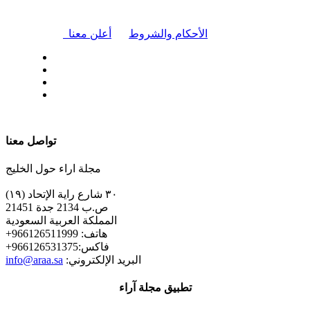
|
الأحكام والشروط
أعلن معنا
| تابعنا على
تواصل معنا
مجلة اراء حول الخليج
٣٠ شارع راية الإتحاد (١٩)
ص.ب 2134 جدة 21451
المملكة العربية السعودية
+هاتف: 966126511999
+فاكس:966126531375
:البريد الإلكتروني
info@araa.sa
تطبيق مجلة آراء