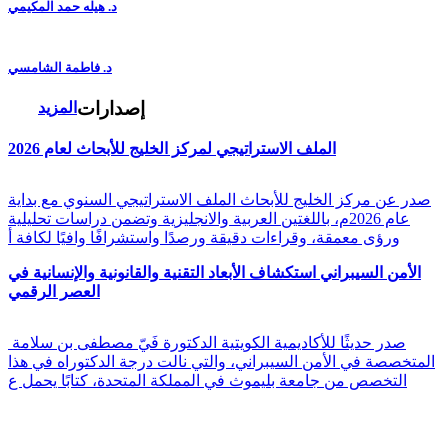
د. هيله حمد المكيمي
د. فاطمة الشامسي
إصدارات
المزيد
الملف الاستراتيجي لمركز الخليج للأبحاث لعام 2026
صدر عن مركز الخليج للأبحاث الملف الاستراتيجي السنوي مع بداية
عام 2026م، باللغتين العربية والانجليزية وتضمن دراسات تحليلية
ورؤى معمقة، وقراءات دقيقة ورصدًا واستشرافًا وافيًا لكافة أ
الأمن السيبراني استكشاف الأبعاد التقنية والقانونية والإنسانية في
العصر الرقمي
صدر حديثًا للأكاديمية الكويتية الدكتورة فَيّ مصطفى بن سلامة
المتخصصة في الأمن السيبراني، والتي نالت درجة الدكتوراه في هذا
التخصص من جامعة بليموث في المملكة المتحدة، كتابًا يحمل ع