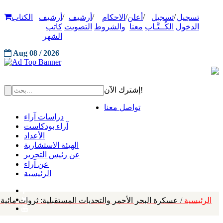
/
/
/
/
/
تسجيل
تسجيل
أعلن
الاحكام
أرشيف
أرشيف
الكتاب
الدخول
الكُــتَّـاب
معنا
والشروط
التصويت
كاتب
الشهر
Aug 08 / 2026
إشترك الآن!
تواصل معنا
دراسات آراء
آراء بودكاست
الأعداد
الهيئة الاستشارية
عن رئيس التحرير
عن آراء
الرئيسية
الرئيسية
/ عسكرة البحر الأحمر والتحديات المستقبلية: ثروات مائية ت