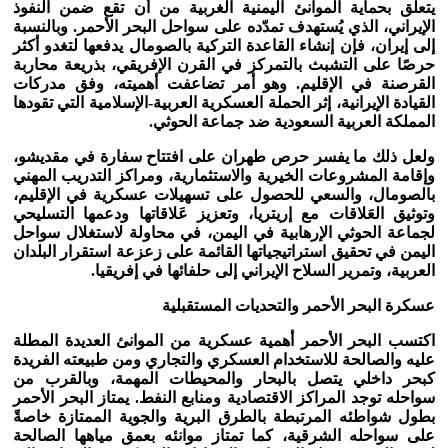
يتعلق بحماية الموانئ اليمنية الغربية من أن تقع ضمن النفوذ
الإيراني، الذي يُستهدف تمدّده على سواحل البحر الأحمر. وبالنسبة
إلى إيران، فإن إنشاء القاعدة التركية بالصومال يدفعها لتغدو أكثر
حرصًا على التشبث بالتمركز في القرن الإفريقي، بذريعة محاربة
القرصنة في الإقليم. وهو أمر تضاعفت أهميته، وفق مدركات
القيادة الإيرانية، إثر الحملة العسكرية العربية-الإسلامية التي تقودها
المملكة العربية السعودية ضد جماعة الحوثي.
ولعل ذلك ما يفسر حرص طهران على افتتاح سفارة في مقديشو،
وإقامة المشروعات الخيرية والاستثمارية، ومراكز التدريب المهني
بالصومال، والسعي للحصول على تسهيلات عسكرية في الإقليم،
وتوثيق العَلاقات مع إريتريا، وتعزيز عَلاقاتها ودعمها التسليحي
لجماعة الحوثي الإرهابية في اليمن، في محاولة لاستغلال سواحل
اليمن في تحقيق استراتيجياتها القائمة على زعزعة استقرار البلدان
العربية، وتمرير السلاح الإيراني إلى حلفائها في إفريقيا.
عسكرة البحر الأحمر والتحديات المستقبلية
اكتسب البحر الأحمر أهمية عسكرية من الموانئ العديدة المطلة
عليه والصالحة للاستخدام العسكري والتجاري ومن طبيعته الفريدة
كبحر داخلي يتصل بالبحار والمحيطات المهمة، وبالقرب من
سواحله توجد المراكز الاقتصادية ومنابع النفط. يمتاز البحر الأحمر
بطول شواطئه المرتبطة بالطرق البرية والجوية الممتازة خاصةً
على سواحله الشرقية، كما تمتاز موانئه بعمق مياهها الصالحة