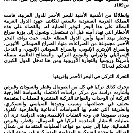
ص109).
وانطلاقًا من الأهمية الأمنية للبحر الأحمر للدول العربية، قامت
المملكة العربية السعودية بالسعي لتكاتف جهود الدول العربية
المطلة على هذا البحر لتوفير الحماية له، والقضاء على هذه
الأخطار التي تهدد أمنه قبل أن تستفحل، ويتحول إلى بؤرة صراع
وخطر يهدد أمنها وأمن الدول المطلة عليه، حيث يواجه البحر
الأحمر مجموعة من الصراعات منها: الصراع الصومالي الأثيوبي،
والصراع الإريتري الإثيوبي، والصراع السوداني الإثيوبي، و التدخل
الإسرائيلي والإيراني والتوسع التركي، والمصالح العالمية متمثلة
بأمريكا وروسيا والتجارة الأوروبية ومن هنا تدخل الدول الكبرى
للتحكم فيه.
[2]
التحرك التركي في البحر الأحمر وإفريقيا
تتحرك كذلك تركيا في كل من الصومال وقطر والسودان وقبرص
وأشارت دراسة من مركز دراسات الاقتصاد والسياسة الخارجية
التركية أن الوحدات والقواعد التركية المنتشرة للعمليات المتقدمة
تختلف في خصائصها، وبسبب وجودها السياسي والعسكري،
والطريقة التي تخدم بها السياسات الدفاعية والخارجية لأنقرة،
ومدى صمودها في وجه التقلبات الإقليمية
.
وهذه الدراسة ترى أن
عمليات الانتشار المتقدمة لتركيا في الصومال، وقطر، وقبرص
الشمالية، جنبا إلى جنب مع قواعد العمليات المتقدمة في شمال
العراق، والوحدة العسكرية المتنامية المتمركزة في مدينة الباب