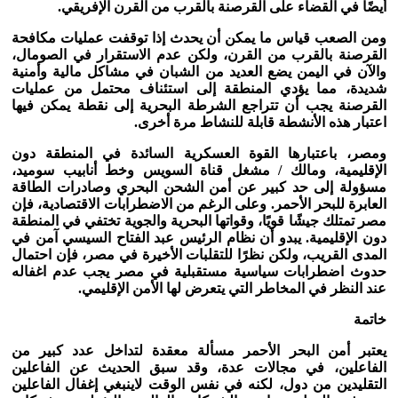
أيضًا في القضاء على القرصنة بالقرب من القرن الإفريقي
.
ومن الصعب قياس ما يمكن أن يحدث إذا توقفت عمليات مكافحة
القرصنة بالقرب من القرن، ولكن عدم الاستقرار في الصومال،
والآن في اليمن يضع العديد من الشبان في مشاكل مالية وأمنية
شديدة، مما يؤدي المنطقة إلى استئناف محتمل من عمليات
القرصنة يجب أن تتراجع الشرطة البحرية إلى نقطة يمكن فيها
اعتبار هذه الأنشطة قابلة للنشاط مرة أخرى
.
ومصر، باعتبارها القوة العسكرية السائدة في المنطقة دون
الإقليمية، ومالك / مشغل قناة السويس وخط أنابيب سوميد،
مسؤولة إلى حد كبير عن أمن الشحن البحري وصادرات الطاقة
العابرة للبحر الأحمر
.
وعلى الرغم من الاضطرابات الاقتصادية، فإن
مصر تمتلك جيشًا قويًا، وقواتها البحرية والجوية تختفي في المنطقة
دون الإقليمية
.
يبدو أن نظام الرئيس عبد الفتاح السيسي آمن في
المدى القريب، ولكن نظرًا للتقلبات الأخيرة في مصر، فإن احتمال
حدوث اضطرابات سياسية مستقبلية في مصر يجب عدم اغفاله
عند النظر في المخاطر التي يتعرض لها الأمن الإقليمي
.
خاتمة
يعتبر أمن البحر الأحمر مسألة معقدة لتداخل عدد كبير من
الفاعلين، في مجالات عدة، وقد سبق الحديث عن الفاعلين
التقليدين من دول، لكنه في نفس الوقت لاينبغي إغفال الفاعلين