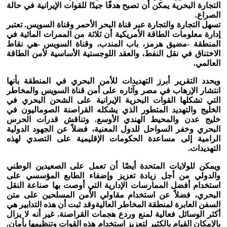
التجارة البحرية يمكن أن تصبح هدفًا جيدًا للقوات الإيرانية في حالة
الصراع
.
تسهل التجارة والتجارة عبر قناة البحر الأحمر وقناة السويس
.
تعتبر
إدارة معلومات الطاقة الأمريكية أن ثلاثة من الممرات المائية في
المنطقة -مضيق هرمز، باب المندب، وقناة السويس -هي نقاط
الاختناق في نقل النفط، والعقد اللوجستية الأساسية لأمن الطاقة
العالمي
.
ويحدد التقرير أبرز التهديدات للأمن البحري في المنطقة بأنها
انتشار الإرهاب في مصر وآثاره على أمن قناة السويس والمخاطر
التي تشكلها القوات البحرية الإيرانية على الشحن البحري في
الخليج والتهديد المتطور الذي يشكله القراصنة الصوماليون في
خليج عدن والمحيط الهندي الأوسع
.
وتناقش قدرات الحرس
البحري وخفر السواحل للدول المعنية، فضلاً عن الجهود الدولية
الرامية إلى مساعدة الحكومات الإقليمية على التصدي لهذه
التهديدات
.
ويمكن للولايات المتحدة أيضًا أن تعمل على الصعيدين الوطني
والدولي من أجل زيادة تعزيز وإضفاء الطابع المؤسسي على
استخدام أفضل الممارسات الإدارية التي أوصت بها صناعة النقل
البحري، فضلاً عن استخدام مقاولي الأمن المسلحين على متن
السفن العابرة لمنطقة المخاطر العالية
وقد ثبت أن هذه التدابير هي
أكثر الوسائل فعالية لمنع وردع هجمات القراصنة
.
غير أنه لا يزال
بالإمكان القيام بالكثير لتعزيز استخدام هذه القوات وتنظيمها بأمان
.