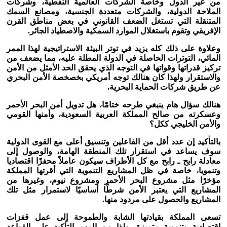
من غير الدول وخاصة الشركات العالمية النفطية، وشركات
الملاحة الدولية، والشركات متعددة الجنسية، ومصانع السمك
المتنقلة التي تستغل الضعف القانوني في بعض مناطق القرن
الإفريقي وتقوم باستغلال الموارد السمكية والاصطياد الجائر.
وعلاوة على ذلك كله يزيد في توتر البيئة الاستراتيجية لهذا الممر
المائي، التوترات الحاصلة في الدولة المطلة عليه، مما يضعف من
تركيز قدراتها وقواتها في التوجه الذي يحقق الحد الأمثل من الأمن
والاستقرار ولهذا كان هنالك توجه أمريكي بخصخصة الأمن البحري
عن طريق شركات الحماية البحرية.
هنالك سؤال هام ينبغي طرحه ختامًا، هل تدويل أمن البحر الأحمر
وعسكرته من صالح المملكة العربية السعودية، وأمنها القومي
والأمن الخليجي ككل؟
بالتأكيد إن عدد أقل من الفاعلين وتنسيق أعلى مع القوى الدولية
سوف يساعد في استقرار تلك المنطقة الهامة، والوصول إلى
معادلة رابح ـ رابح مع كل الأطراف سيكون عاملاً محفزًا اقتصاديا
وتنمويا، خاصة في ظل المشاريع التنموية التي أقرتها المملكة
مؤخرًا مثل مشروع البحر الأحمر ومشروع نيوم، وغيرها من
المشاريع التي يعتبر الأمن شرطًا أساسيًا لاستمرار مثل تلك
المشاريع والحصول على مردود منها.
تسعى المملكة بقيادتها الشابة والطموحة إلى عمل قفزات
اقتصادية وتنموية متميزة، ولذا من المهم التأكيد على القواعد