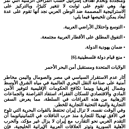
ومتجددة وتخدم أهداف إسرائيل حسب المراحل الزمنية التي تمر
بها، وهي تقوم على ثوابت لا تتغير كثيرًا، وبالتركيز على
الاستراتيجية المصممة ضد الوطن العربي نجد أنها تقوم على عدة
أبعاد يمكن تلخيصها فيما يلي:
• التوسع واحتلال الأراضي العربية.
• التفوق المطلق على الأقطار العربية مجتمعة.
• ضمان يهودية الدولة.
• منع قيام دولة فلسطينية.
[6]
الولايات المتحدة ومستقبل أمن البحر الأحمر
أثار عدم الاستقرار السياسي في مصر والصومال واليمن مخاطر
أمنية على صناعة النقل البحري العالمية في مياه الشرق الأوسط
وشمال إفريقيا وبينما تكافح الحكومات الإقليمية لتوفير الأمن
المادي والاقتصادي للسكان الفقراء، استفاد القراصنة والجماعات
الإرهابية من هذه الفراغات في السلطة، مما يعرض السفن
التجارية والبنية التحتية التجارية للخطر
.
وفي الوقت نفسه، لا تزال إيران تحتفظ بالقوات البحرية التي تلوح
في الأفق تهديدًا للتجارة منذ حرب الناقلات في الثمانينيات
وبما أن
التقدم الغربي نحو التقارب مع إيران لا يزال غير مؤكد، والحرب
الأهلية السورية وتوتر العلاقات العربية الإيرانية الخليجية، فإن