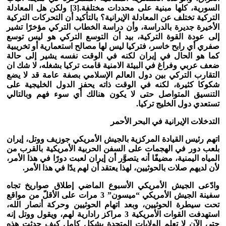
السورية، كلها مبنية على محددات مختلفة.
[3]
ولكن هل المعادلة
التركية تختلف عن المعادلة الإيرانية؟ بالتأكيد أن التحركات التركية
الأخيرة جديرة بالدراسة، وأن دراسة الخطاب التركي مؤخرًا تشير
إلى عودة القوة التركية، بيد أن التوسع التركي هو ليس توسع
صفري أي رابح خاسر، فتركيا ليس لها مصالح استعمارية أو تخريبية
كما هو الحال في إيران لكنه في الوقت نفسه يشير إلى حالة
ضعف عربي وفراغ في البيئة الامنية قامت تركيا بشغله، لا شك ان
التقارب التركي بين دول العالم الإسلامي بصفة عامة قد لا يضع
شكوكا كثيرة، لكنه في الوقت ذاته يحفز الدول الخليجية على
التنسيق المتواصل حتى لا يكون هنالك أي سوء فهم وبالتالي
تستعدي دول الخليج تركيا.
التدخلات الإيرانية في البحر الأحمر
اتهم رئيس القيادة المركزية بالجيش الأمريكي جوزيف ووتل، إيران
بلعب دور في الهجمات على السفن الحربية الأمريكية بالقرب من
المياه اليمنية، مضيفًا أنه يتصوَّر أن إيران لعبت دورًا في هذا الأمر،
لأن لديهم صلات بالحوثيين، لهذا يعتقد أن لهم يدًا في هذا الأمر
.
وادّعى الجيش الأمريكي الأسبوع الماضي إطلاق صواريخ تجاه
سفينة الجيش الأمريكي “ميسون” 3 مرات على الأقلّ من مواقع
تحت سيطرة الحوثيين، وبعد اتهام الحوثيين وحركة أنصار الله،
استهدفت القوات الأمريكية 3 مراكز رادارية لهم، ويقول ووتل إنه
حتى الآن لا تعلم الولايات المتحدة بشكل كامل كيف حدثت هذه