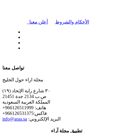
|
الأحكام والشروط
أعلن معنا
| تابعنا على
تواصل معنا
مجلة اراء حول الخليج
٣٠ شارع راية الإتحاد (١٩)
ص.ب 2134 جدة 21451
المملكة العربية السعودية
+هاتف: 966126511999
+فاكس:966126531375
:البريد الإلكتروني
info@araa.sa
تطبيق مجلة آراء