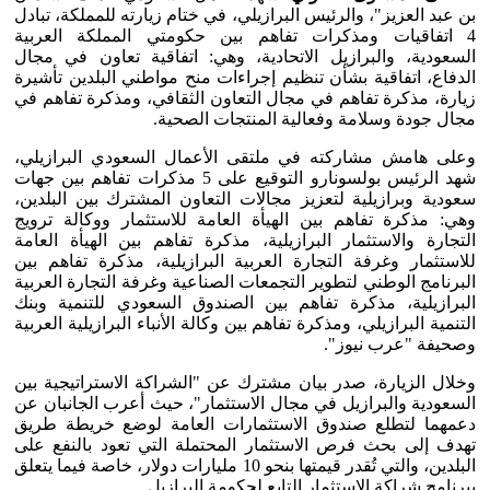
بن عبد العزيز"، والرئيس البرازيلي، في ختام زيارته للمملكة، تبادل
4 اتفاقيات ومذكرات تفاهم بين حكومتي المملكة العربية
السعودية، والبرازيل الاتحادية، وهي: اتفاقية تعاون في مجال
الدفاع، اتفاقية بشأن تنظيم إجراءات منح مواطني البلدين تأشيرة
زيارة، مذكرة تفاهم في مجال التعاون الثقافي، ومذكرة تفاهم في
مجال جودة وسلامة وفعالية المنتجات الصحية.
وعلى هامش مشاركته في ملتقى الأعمال السعودي البرازيلي،
شهد الرئيس بولسونارو التوقيع على 5 مذكرات تفاهم بين جهات
سعودية وبرازيلية لتعزيز مجالات التعاون المشترك بين البلدين،
وهي: مذكرة تفاهم بين الهيأة العامة للاستثمار ووكالة ترويج
التجارة والاستثمار البرازيلية، مذكرة تفاهم بين الهيأة العامة
للاستثمار وغرفة التجارة العربية البرازيلية، مذكرة تفاهم بين
البرنامج الوطني لتطوير التجمعات الصناعية وغرفة التجارة العربية
البرازيلية، مذكرة تفاهم بين الصندوق السعودي للتنمية وبنك
التنمية البرازيلي، ومذكرة تفاهم بين وكالة الأنباء البرازيلية العربية
وصحيفة "عرب نيوز".
وخلال الزيارة، صدر بيان مشترك عن "الشراكة الاستراتيجية بين
السعودية والبرازيل في مجال الاستثمار"، حيث أعرب الجانبان عن
دعمهما لتطلع صندوق الاستثمارات العامة لوضع خريطة طريق
تهدف إلى بحث فرص الاستثمار المحتملة التي تعود بالنفع على
البلدين، والتي تُقدر قيمتها بنحو 10 مليارات دولار، خاصة فيما يتعلق
ببرنامج شراكة الاستثمار التابع لحكومة البرازيل.