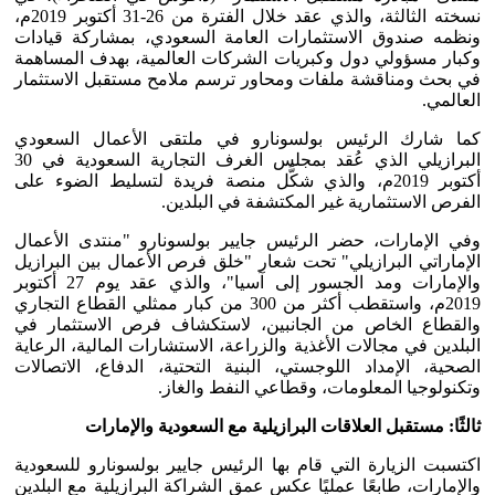
نسخته الثالثة، والذي عقد خلال الفترة من 26-31 أكتوبر 2019م،
ونظمه صندوق الاستثمارات العامة السعودي، بمشاركة قيادات
وكبار مسؤولي دول وكبريات الشركات العالمية، بهدف المساهمة
في بحث ومناقشة ملفات ومحاور ترسم ملامح مستقبل الاستثمار
العالمي.
كما شارك الرئيس بولسونارو في ملتقى الأعمال السعودي
البرازيلي الذي عُقد بمجلس الغرف التجارية السعودية في 30
أكتوبر 2019م، والذي شكَّل منصة فريدة لتسليط الضوء على
الفرص الاستثمارية غير المكتشفة في البلدين.
وفي الإمارات، حضر الرئيس جايير بولسونارو "منتدى الأعمال
الإماراتي البرازيلي" تحت شعار "خلق فرص الأعمال بين البرازيل
والإمارات ومد الجسور إلى آسيا"، والذي عقد يوم 27 أكتوبر
2019م، واستقطب أكثر من 300 من كبار ممثلي القطاع التجاري
والقطاع الخاص من الجانبين، لاستكشاف فرص الاستثمار في
البلدين في مجالات الأغذية والزراعة، الاستشارات المالية، الرعاية
الصحية، الإمداد اللوجستي، البنية التحتية، الدفاع، الاتصالات
وتكنولوجيا المعلومات، وقطاعي النفط والغاز.
ثالثًا: مستقبل العلاقات البرازيلية مع السعودية والإمارات
اكتسبت الزيارة التي قام بها الرئيس جايير بولسونارو للسعودية
والإمارات، طابعًا عمليًا عكس عمق الشراكة البرازيلية مع البلدين