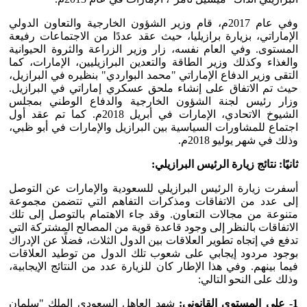
وفي عام 2017م، قام وزير الشؤون الخارجية والتعاون الدولي
الإماراتي، بزيارة برازيليا، حيث عقد عددًا من الاجتماعات رفيعة
المستوى. وفي العام نفسه، زار وزير الزراعة والثروة الحيوانية
والغذاء وكذلك وزير الطاقة والتعدين البرازيليين، الإمارات، كما
التقى وزير الدفاع الإماراتي "محمد البواردي" بنظيره في البرازيل،
حيث تم الاتفاق على إنشاء ملحق عسكري إماراتي في البرازيل.
وزار رئيس لجنة الشؤون الخارجية والدفاع الوطني بمجلس
الشيوخ الاتحادي، الإمارات في أبريل 2018م. كما تم عقد أول
اجتماع للمشاورات السياسية بين البرازيل والإمارات في أبو ظبي،
وذلك في شهر يوليو 2018م.
ثانيًا: نتائج زيارة الرئيس البرازيلي:
أسفرت زيارة الرئيس البرازيلي للسعودية والإمارات عن التوصل
إلى عدد من الاتفاقات ومذكرات التفاهم التي تتضمن مجموعة
متنوعة من مجالات التعاون. وقد جاء الاهتمام بالتوصل إلى تلك
الاتفاقات بالنظر إلى وجود قاعدة قوية من المصالح المشتركة التي
تدفع في إتجاه تطوير العلاقات بين الدول الثلاث، فضلًا عن الإدراك
بوجود مردود إيجابي على شعوب تلك الدول من توطيد العلاقات
فيما بينهم. وفي هذا الإطار كان للزيارة عدد من النتائج الإيجابية،
وذلك على النحو التالي:
1- على المستوى القانوني:
شهد العاهل السعودي الملك "سلمان