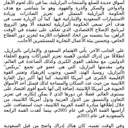
أسواق جديدة للسلع والمنتجات البرازيلية، بما في ذلك لحوم الأبقار
والدواجن والسكر والذرة والقهوة. وهو ما يتماشى مع هدف
الحكومة البرازيلية المتمثل في تعزيز الصادرات وزيادة
الاستثمارات السعودية والإماراتية فيها. كما أن الزيارة تصب في
هدف آخر تسعى الحكومة البرازيلية لتحقيقه ألا وهو: الترويج
لبرنامج الإصلاح الاقتصادي، الذي تعكف على تنفيذه في الوقت
الراهن، بما يتضمنه من اتخاذ الخطوات اللازمة لتعزيز دور القطاع
الخاص، وتحسين بيئة الأعمال التجارية للمستثمرين الأجانب.
على الجانب الآخر، يأتي الاهتمام السعودي والإماراتي بالبرازيل،
انطلاقًا من إدراك البلدين لأهمية تعزيز الشراكات وتنويع الحلفاء
الدوليين، مع مختلف القوى الكبرى وكذلك الصاعدة في العالم،
وفي مقدمتها البرازيل، التي هي عضو في تجمع "بريكس"
(البرازيل، روسيا، الهند، الصين، وجنوب إفريقيا)، وتعتبر القوة
الإقليمية الكبرى في أمريكا اللاتينية، كما إنها أكبر دول القارة
اللاتينية من حيث عدد السكان والمساحة لذلك فتمثل أحد الأسواق
الحيوية في أمريكا اللاتينية، إضافة إلى أنها تاسع أقوى اقتصاد على
مستوى العالم. فضلًا عن دورها الذي لا يمكن إنكاره، في تعزيز
التعاون والتنسيق بين الدول العربية ودول أمريكا اللاتينية، من
خلال إطلاقها مبادرة القمة العربية اللاتينية، حيث استضافت على
أراضيها القمة الأولى في عام 2005م، بينما عُقدت القمة الرابعة
بالسعودية في عام 2015م.
وفي الوقت نفسه، كان هناك إدراك واضح من قبل السعودية