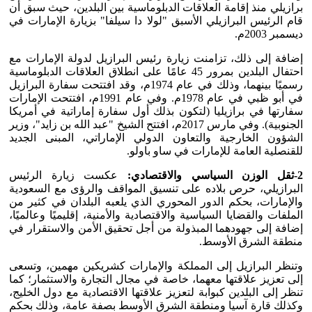
برازيلي منذ إقامة العلاقات الدبلوماسية بين البلدين، حيث سبق أن
قام الرئيس البرازيلي الأسبق "لولا دا سيلفا" بزيارة الإمارات في
ديسمبر 2003م.
إضافة إلى ذلك، تزامنت زيارة رئيس البرازيل لدولة الإمارات مع
احتفال البلدين بمرور 45 عامًا على انطلاق العلاقات الدبلوماسية
رسميًا بينهما، وذلك في عام 1974م، وقد افتتحت سفارة البرازيل
في أبو ظبي في عام 1978م. وفي عام 1991م، افتتحت الإمارات
سفارتها في برازيليا (لتكون بذلك أول سفارة إماراتية في أمريكا
الجنوبية). وفي مارس 2017م، افتتح الشيخ "عبد الله بن زايد"، وزير
الشؤون الخارجية والتعاون الدولي الإماراتي، المبنى الجديد
للقنصلية العامة للإمارات في ساو باولو.
2-ثقل الوزن السياسي والاقتصادي:
عكست زيارة الرئيس
البرازيلي، حرص بلاده على تنسيق المواقف والرؤى مع السعودية
والإمارات، بحكم الدور المحوري الذي يلعبه البلدان في كثير من
الملفات والقضايا السياسية والاقتصادية والأمنية، إقليميًا وعالميًا،
إضافة إلى جهودهما المبذولة من أجل تحقيق الأمن والاستقرار في
منطقة الشرق الأوسط.
وتنظر البرازيل إلى المملكة والإمارات كشريكين مهمين، وتسعى
إلى تعزيز علاقتها معهما، خاصة في مجال التجارة والاستثمار؛ كما
تنظر إلى البلدين كبوابة لتعزيز علاقتها الاقتصادية مع دول الخليج،
وكذلك قارة آسيا ومنطقة الشرق الأوسط بصفة عامة، وذلك بحكم