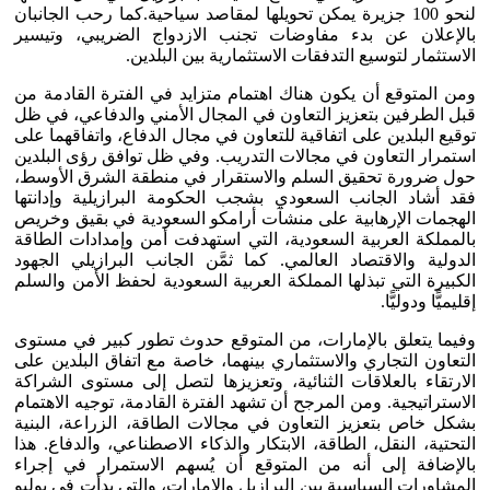
لنحو 100 جزيرة يمكن تحويلها لمقاصد سياحية.كما رحب الجانبان
بالإعلان عن بدء مفاوضات تجنب الازدواج الضريبي، وتيسير
الاستثمار لتوسيع التدفقات الاستثمارية بين البلدين.
ومن المتوقع أن يكون هناك اهتمام متزايد في الفترة القادمة من
قبل الطرفين بتعزيز التعاون في المجال الأمني والدفاعي، في ظل
توقيع البلدين على اتفاقية للتعاون في مجال الدفاع، واتفاقهما على
استمرار التعاون في مجالات التدريب. وفي ظل توافق رؤى البلدين
حول ضرورة تحقيق السلم والاستقرار في منطقة الشرق الأوسط،
فقد أشاد الجانب السعودي بشجب الحكومة البرازيلية وإدانتها
الهجمات الإرهابية على منشآت أرامكو السعودية في بقيق وخريص
بالمملكة العربية السعودية، التي استهدفت أمن وإمدادات الطاقة
الدولية والاقتصاد العالمي. كما ثمَّن الجانب البرازيلي الجهود
الكبيرة التي تبذلها المملكة العربية السعودية لحفظ الأمن والسلم
إقليميًّا ودوليًّا.
وفيما يتعلق بالإمارات، من المتوقع حدوث تطور كبير في مستوى
التعاون التجاري والاستثماري بينهما، خاصة مع اتفاق البلدين على
الارتقاء بالعلاقات الثنائية، وتعزيزها لتصل إلى مستوى الشراكة
الاستراتيجية. ومن المرجح أن تشهد الفترة القادمة، توجيه الاهتمام
بشكل خاص بتعزيز التعاون في مجالات الطاقة، الزراعة، البنية
التحتية، النقل، الطاقة، الابتكار والذكاء الاصطناعي، والدفاع. هذا
بالإضافة إلى أنه من المتوقع أن يُسهم الاستمرار في إجراء
المشاورات السياسية بين البرازيل والإمارات، والتي بدأت في يوليو