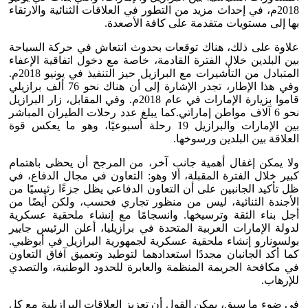
2018م، في إحداث مزيد من التطور في العلاقات الثنائية والارتقاء
بها إلى مستويات متقدمة على كافة الأصعدة.
علاوة على ذلك، هناك توقعات بحدوث انتعاش في حركة السياحة
بين البلدين خلال الفترة القادمة، خاصة مع دخول اتفاقية الإعفاء
المتبادل من التأشيرات مع البرازيل حيز التنفيذ في يونيو 2018م.
وفي هذا الإطار، تجدر الإشارة إلى أن هناك نحو 76 ألف برازيلي
قاموا بزيارة الإمارات في عام 2018م. وفي المقابل، زار البرازيل
نحو 6 آلاف مواطن إماراتي.كما يبلغ عدد رحلات الطيران المباشر
بين الإمارات والبرازيل 19 رحلة أسبوعيًا، وهو ما يعكس قوة
العلاقة بين البلدين ورسوخها.
ولا يمكن إغفال أهمية جانب آخر، من المرجح أن يحظى باهتمام
كبير خلال الفترة المقبلة، ألا وهو: التعاون في مجال الدفاع، في
ظل تأكيد الجانبين على أن التعاون الدفاعي يظل جزءًا رئيسيًا من
الأجندة الثنائية، ليس من منظور تجاري فحسب، ولكن أيضًا من
أجل بناء الثقة وترسيخها. وانسجامًا مع إنشاء ملحقية عسكرية
لدولة الإمارات العربية المتحدة في برازيليا، أعلن الرئيس جايير
بولسونارو إنشاء ملحقية عسكرية لجمهورية البرازيل في أبوظبي.
كما أكد الجانبان مجددًا استعدادهما لتوطيد وتعميق آفاق التعاون
في مكافحة الجريمة المنظمة والعابرة للحدود الوطنية، والتصدي
للإرهاب.
في ضوء ما سبق، يمكن القول أن تعزيز العلاقات البرازيلية مع كل