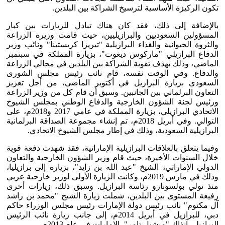
تكون الركيزة الأساسية لترسيخ الشراكة بين البلدين.
بالإضافة إلى ذلك، فقد كان هناك تبادل للزيارات بين كبار
المسؤولين السعوديين والبرازيليين، حيث قامت وزيرة الزراعة
والثروة الحيوانية والغذاء البرازيلية "تيريزا كريستينا" ونائب وزير
الدفاع البرازيلي "ماركوس ديغوت"، بزيارة المملكة في سبتمبر
الماضي، وذلك بهدف تقوية الشراكة بين البلدين في مجالي الزراعة
والدفاع. وفي الوقت نفسه، قام نائب رئيس مجلس الشورى
السعودي بزيارة البرازيل في أكتوبر الماضي، من أجل تعزيز
التعاون البرلماني بين الجانبين. وسبق أن قام كل من وزير الزراعة
ورئيس لجنة الشؤون الخارجية والدفاع الوطني بمجلس الشيوخ
الاتحادي البرازيلي، بزيارة المملكة في عامي 2017 و2018م، على
التوالي. وفي أبريل 2018م، تم إنشاء مجموعة الصداقة البرلمانية
البرازيلية السعودية، وذلك في إطار مجلس الشيوخ الاتحادي.
وفيما يتعلق بالعلاقات البرازيلية الإماراتية، فقد شهدت دفعة قوية
خلال السنوات الأخيرة، حيث قام وزير الشؤون الخارجية والتعاون
الدولي الإماراتي، الشيخ "عبد الله بن زايد"، بزيارة إلى برازيليا،
وذلك في مارس 2019م، وكانت الزيارة الأولى لوزير خارجية عربي
منذ تولي بولسونارو رئاسة البرازيل. وسبق ذلك، زيارات أخرى
رفيعة المستوى بين البلدين، شملت زيارة الشيخ "محمد بن راشد
آل مكتوم" نائب رئيس دولة الإمارات رئيس مجلس الوزراء حاكم
دبي، للبرازيل في أبريل 2014م، إلى جانب زيارة نائب الرئيس
البرازيلي آنذاك "ميشيل تامر"، الإمارات في عام 2013م.