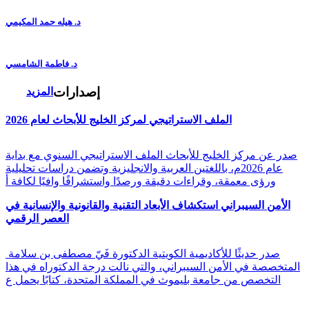
د. هيله حمد المكيمي
د. فاطمة الشامسي
إصدارات
المزيد
الملف الاستراتيجي لمركز الخليج للأبحاث لعام 2026
صدر عن مركز الخليج للأبحاث الملف الاستراتيجي السنوي مع بداية
عام 2026م، باللغتين العربية والانجليزية وتضمن دراسات تحليلية
ورؤى معمقة، وقراءات دقيقة ورصدًا واستشرافًا وافيًا لكافة أ
الأمن السيبراني استكشاف الأبعاد التقنية والقانونية والإنسانية في
العصر الرقمي
صدر حديثًا للأكاديمية الكويتية الدكتورة فَيّ مصطفى بن سلامة
المتخصصة في الأمن السيبراني، والتي نالت درجة الدكتوراه في هذا
التخصص من جامعة بليموث في المملكة المتحدة، كتابًا يحمل ع