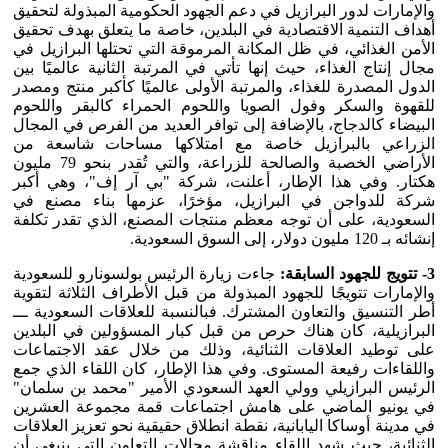
والإمارات لدور البرازيل في دعم الجهود الحكومية المبذولة لتحقيق
أهداف التنمية الاقتصادية في البلدين، خاصة ما يتعلق بهدف تحقيق
الأمن الغذائي، في ظل المكانة المرموقة التي تحتلها البرازيل في
مجال إنتاج الغذاء، حيث إنها تأتي في المرتبة الثانية عالميًا بين
الدول المصدرة للغذاء، والمرتبة الأولى عالميًا كأكبر منتج ومصدر
للقهوة والسكر وفول الصويا واللحوم الحمراء كالبقر واللحوم
البيضاء كالدجاج، بالإضافة إلى توافر العديد من الفرص في المجال
الزراعي بالبرازيل خاصة مع امتلاكها مساحات شاسعة من
الأراضي الخصبة والصالحة للزراعة، والتي تُقدر بنحو 79 مليون
هكتار. وفي هذا الإطار، أعلنت، شركة "بي آر إف"، وهي أكبر
شركة للدواجن في البرازيل، مؤخرًا، عزمها بناء مصنع في
السعودية، على أن توجه معظم منتجات المصنع، الذي تقدر تكلفة
إنشائه بـ 120 مليون دولار، إلى السوق السعودية.
3- تتويج للجهود السابقة:
جاءت زيارة الرئيس بولسونارو للسعودية
والإمارات تتويجًا للجهود المبذولة من قبل الأطراف الثلاثة لتقوية
أطر التنسيق والتعاون المشترك. فبالنسبة للعلاقات السعودية ـــ
البرازيلية، كان هناك حرص من قبل كبار المسؤولين في البلدين
على توطيد العلاقات الثنائية، وذلك من خلال عقد الاجتماعات
واللقاءات رفيعة المستوى. وفي هذا الإطار، كان اللقاء الذي جمع
الرئيس البرازيلي وولي العهد السعودي الأمير "محمد بن سلمان"
في يونيو الماضي على هامش اجتماعات قمة مجموعة العشرين
في مدينة أوساكا اليابانية، نقطة انطلاق حقيقية نحو تعزيز العلاقات
الثنائية، حيث شهد اللقاء مناقشة مجالات التعاون التي ينبغي أن