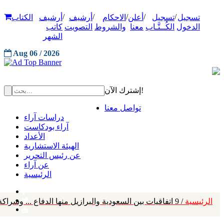
/
/
/
/
/
تسجيل
تسجيل
أعلن
الاحكام
أرشيف
أرشيف
الكتاب
الدخول
الكُــتَّـاب
معنا
والشروط
التصويت
كاتب
الشهر
Aug 06 / 2026
إشترك الآن!
تواصل معنا
دراسات آراء
آراء بودكاست
الأعداد
الهيئة الاستشارية
عن رئيس التحرير
عن آراء
الرئيسية
الرئيسية
/ 9 اتفاقيات بين السعودية والبرازيل منها الدفاع ... وشراكة مستقبلية متعددة الاتجاهات