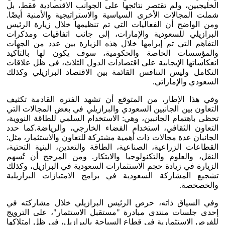
الخليجيين، ولم تقتصر نتائجها على الجوانب الاقتصادية فقط، بل
شملت المجالات الأخرى السياسية والاستراتيجية والأمنية أيضًا.
ومن الواضح أن الفعاليات التي تم تنظيمها خلال زيارة الرئيس
البرازيلي للسعودية والإمارات، إلى جانب اتفاقيات ومذكرات
التفاهم التي تم إبرامها خلال هذه الزيارة بين عدد من الجهات
والمؤسسات الخاصة والحكومية، سوف يكون لها بالتأكيد
انعكاساتها الإيجابية على اقتصادات الدول الثلاث، في ظل علاقات
التكامل وليس التنافس القائمة بين الاقتصاد البرازيلي وكذلك
السعودي والإماراتي.
وفي هذا الإطار، من المتوقع أن تشهد الفترة القادمة تكثيف
التعاون بين الجانبين السعودي والبرازيلي في بعض المجالات التي
تحظى باهتمام الجانبين، وهي: الاستخدام السلمي للطاقة النووية،
التعاون الثقافي، استخدام الفضاء الخارجي، والرياضة.كما حدد
الجانبان عدة مجالات ذات أهمية مشتركة للتعاون والاستثمار، مثل:
القطاعات الزراعية، الصناعية، الطاقة والتعدين، البنية التحتية،
النقل، والعلوم والتكنولوجيا والابتكار. ومن المرجح أن تُسهم
الزيارة في زيادة حجم الاستثمارات السعودية في البرازيل، وكذلك
تشجيع المشاركة السعودية في برامج الامتيازات البرازيلية
والخصخصة.
وفي السياق ذاته، حرص الرئيس البرازيلي خلال مشاركته في
إحدى جلسات منتدى مبادرة "مستقبل الاستثمار"، على الترويج
للفرص الاستثمارية في قطاع السياحة بالبرازيل، في ظل امتلاكها