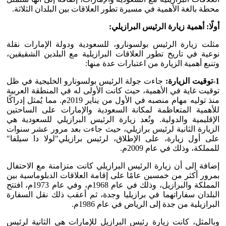
محطة بالغة الأهمية في مسيرة تطور العلاقات بين البلدان الثلاثة.
أولًا: أهمية زيارة الرئيس البرازيلي:
مثلت زيارة الرئيس بولسونارو، للسعودية ودولة الإمارات نقلة
نوعية في تاريخ تطور العلاقات البرازيلية مع البلدين الشقيقين،
وتنبع أهمية الزيارة من اعتبارات عدة منها:
1-توقيت الزيارة:
جاءت جولة الرئيس بولسونارو الخليجية في ظل
توقيت غاية في الأهمية، حيث كانت الأولى له في المنطقة العربية
منذ توليه مهام منصبه في الأول من يناير 2019م. مما يُمثل إدراكًا
للأهمية المتعاظمة لمكانة السعودية والإمارات على الساحتين
الإقليمية والدولية. وتُعد زيارة الرئيس البرازيلي للسعودية هي
الزيارة الثانية لرئيس برازيلي، حيث جاءت بعد مرور عشر سنوات
على أول زيارة، على الإطلاق، لرئيس برازيلي"لولا دا سيلفا"
للمملكة، وذلك في عام 2009م.
إضافة إلى أن زيارة الرئيس البرازيلي كانت متزامنة مع الاحتفال
بمرور أكثر من خمسين عامًا على إقامة العلاقات الدبلوماسية بين
المملكة والبرازيل، وذلك في عام 1968م، وفي عام 1973م، افتتح
البلدان سفاراتهما في برازيليا وجدة، ثم أعقب ذلك نقل السفارة
البرازيلية من جدة إلى الرياض في عام 1986م.
وبالمثل، كانت زيارة رئيس البرازيل للإمارات هي الثانية لرئيس