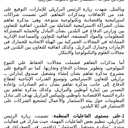
وبالمثل، شهدت زيارة الرئيس البرازيلي للإمارات، التوقيع على
عدد من الاتفاقات ومذكرات التفاهم، التي تضمنت شراكات
استراتيجية واقتصادية وتكنولوجية متنوعة، وهي: مذكرة تفاهم
بشأن الشراكة الاستراتيجية الشاملة بين البلدين، اتفاقية للتعاون
بين وزارتي الدفاع في البلدين بشأن التبادل والحماية المشتركة
للمعلومات والمواد المصنفة، اتفاقية للتعاون والمساعدة الإدارية
المتبادلة في المجالات الجمركية بين الهيأة الاتحادية للجمارك في
الإمارات وجمارك البرازيل، وكذلك اتفاقية للتعاون بين البلدين في
مجالات العلوم والتكنولوجيا والابتكار.
أما مذكرات التفاهم فشملت مجالات: الحفاظ على التنوع
البيولوجي، وتطوير منتجات الدفاع وتجارتها. كما تم التوقيع على
مشروع مذكرة تفاهم بشأن إنشاء وتشغيل صندوق إماراتي ــ
برازيلي للتعاون الاستراتيجي وتوسيع القدرات الإنتاجية لقطاع
الدفاع. إلى جانب مذكرة تفاهم بشأن دعم الصادرات وإعادة
التصدير بين إمارة أبوظبي والبرازيل. وكذلك مذكرة تفاهم بين
دائرة التنمية الاقتصادية بأبوظبي وإيبيكس البرازيل تهدف إلى تبادل
المعلومات حول بيئة الاستثمار والأعمال لتشجيع الشركات على
الاستثمار في كلا البلدين.
2-على مستوى الفاعليات المنظمة
: تضمنت زيارة الرئيس
البرازيلي، تنظيم بعض الفاعليات المهمة، حيث شارك في فعاليات
منتدى "مبادرة مستقبل الاستثمار" (دافوس في الصحراء)، في