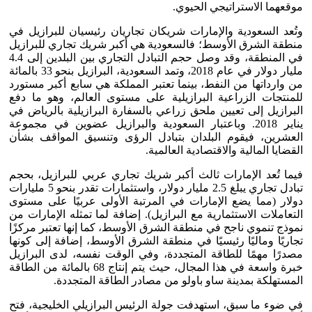
موقعهما الاستراتيجي الحيوي.
وتُعد السعودية والإمارات شريكان تجاريان رئيسيان للبرازيل في
منطقة الشرق الأوسط؛ فالسعودية هي أكبر شريك تجاري للبرازيل
في المنطقة، وقد وصل حجم التبادل التجاري بين البلدين إلى 4.4
مليار دولار في عام 2018، وتمد السعودية، البرازيل بنحو 33 بالمائة
من وارداتها من النفط، بينما تعتبر المملكة هي سابع أكبر مستورد
للمنتجات الزراعية البرازيلية على مستوى العالم، وهو ما دفع
البرازيل إلى تعيين ملحق زراعي بالسفارة البرازيلية بالرياض في
يناير 2018. وباعتبار السعودية والبرازيل عضوين في مجموعة
العشرين، فيقوم البلدان بتبادل الرؤى وتنسيق المواقف بشأن
القضايا المالية والاقتصادية العالمية.
فيما تُعد الإمارات ثالث أكبر شريك تجاري عربي للبرازيل، بحجم
تبادل تجاري يبلغ 2.5 مليار دولار، واستثمارات تقدر بنحو 5 مليارات
دولار (مما يضع الإمارات في المرتبة الأولى عربيًا على مستوى
التعاملات الاستثمارية مع البرازيل). إضافة لما تمثله الإمارات من
نموذج تنموي ناجح في منطقة الشرق الأوسط، كما إنها تعتبر مركزًا
تجاريًا وماليًا رئيسيًا في منطقة الشرق الأوسط، إضافة إلى كونها
مصدرًا مهمًا للطاقة المتجددة، وفي الوقت نفسه، لدى البرازيل
خبرة واسعة في هذا المجال، حيث يتم إنتاج 68 بالمائة من الطاقة
المستهلكة بمدينة ساو باولو من مصادر الطاقة المتجددة.
في ضوء ما سبق، استهدفت جولة الرئيس البرازيلي الخليجية، فتح