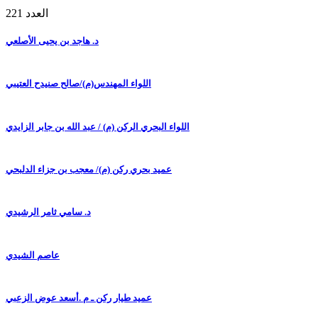
العدد 221
د. هاجد بن يحيى الأصلعي
اللواء المهندس(م)/صالح صنيدح العتيبي
اللواء البحري الركن (م) / عبد الله بن جابر الزايدي
عميد بحري ركن (م)/ معجب بن جزاء الدلبحي
د. سامي ثامر الرشيدي
عاصم الشيدي
عميد طيار ركن ـ م .أسعد عوض الزعبي