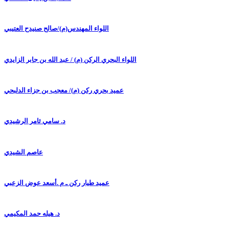
اللواء المهندس(م)/صالح صنيدح العتيبي
اللواء البحري الركن (م) / عبد الله بن جابر الزايدي
عميد بحري ركن (م)/ معجب بن جزاء الدلبحي
د. سامي ثامر الرشيدي
عاصم الشيدي
عميد طيار ركن ـ م .أسعد عوض الزعبي
د. هيله حمد المكيمي