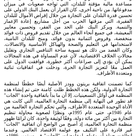
مساعدة مالية مؤقتة للبلدان، التي تواجه صعوبات في ميزان
مدفوعاتها. من ناحية أخرى، كان القرار أن يعمل البنك الدولي على
تحسين قدرة البلدان على التجارة من خلال إقراض الأموال للبلدان
الفقيرة، التي مزقتها الحرب من أجل مشاريع إعادة الإعمار
والتنمية. ويركز البنك على الحد من الفقر، وتحسين معايير
المعيشة، في جميع أنحاء العالم من خلال تقديم قروض ذات فوائد
منخفضة، وقروض ائتمانية بدون فوائد، ومنح للبلدان النامية،
لاستخدامها في التعليم والصحة والهياكل الأساسية والاتصالات.
وكان القصد من ذلك هو تسوية ساحة التنافس التجاري وتقليل
مجالات الخلاف الاقتصادية، لأن عدم المساواة في هذه المجالات
يمكن أن يؤدي إلى صراعات أكثر خطورة، فوافقت الدول على
العمل معًا لتعزيز التجارة الحرة، ودخلت في اتفاقيات ثنائية
ومتعددة الأطراف.
كما تضمنت اتفاقية بريتون وودز الأصلية أيضًا خططًا لمنظمة
التجارة الدولية، ولكن هذه الخطط ظلت كامنة حتى تم إنشاء هذه
المنظمة في أوائل التسعينيات. إلا أن ما بدأ باتفاقية واحدة "الجات"
قد تطور في النهاية إلى منظمة التجارة العالمية، التي كانت هي
الأداة الوحيدة المتعددة الأطراف، والتي تحكم التجارة العالمية من
عام 1946م، حتى عام 1995م، ونظرًا لصعوبة محاولة تنظيم
التجارة بين أكثر من مائة دولة، وفقًا لوثيقة واحدة، كان لزامًا ظهور
منظمة التجارة العالمية، إذ أصبح من الواضح أن اتفاقية "الجات"
غير قادرة على التكيف مع عولمة الاقتصاد العالمي. وعندما
انطلقت جولة أوروغواي لمفاوضات "الجات" في سبتمبر 1986م،