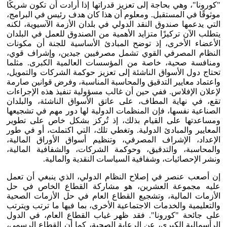
"كورونا"، وهي بحاجة إلى تعزيز قدراتها إذا أرادت أن تكون شريكًا
موثوقًا في المستقبل. ومعلوم أن هذا كان هدف رئيس في البرامج،
التي يدعمها صندوق النقد الدولي في بلدان الأزمة الآسيوية، لكنه
يتطلب الآن تركيزًا متزايد الأهمية من الصندوق للعمل في البلدان
الأعضاء الأخرى، إذ توضح المبادئ الأساسية للجنة أن مكونات
النظام المصرفي القوي تشمل مصرفيين جيدين، وإشراف قوي،
ومنافسة صحية، خاصة من المؤسسات العالمية الكبرى. مثلما
تحتاج دول الأسواق الناشئة إلى تعزيز حوكمة الشركات والتمويل،
واعتماد معايير التدقيق والمحاسبة المناسبة، وفرض قوانين صارمة
لإعلان الإفلاس. ففي حين أن غالب مسؤولية تنفيذ هذه الإجراءات
تقع، في نهاية المطاف، على عاتق الأسواق الناشئة، والبلدان
الصناعية نفسها، فإن المنظمات الدولية لها دور مهم في تشجيعها
ومساعدتها على القيام بذلك، إذ تُركز بشكل خاص على تطوير
المعايير والمبادئ الدولية. وتغطي تلك، التي اكتملت، أو في طور
الإعداد، الإشراف المصرفي، وتنظيم أسواق الأوراق المالية،
والمحاسبة، والتدقيق، وحوكمة الشركات، والشفافية المالية،
ونشر الإحصائيات، وشفافية السياسات النقدية والمالية.
إن أصعب عنصر في إصلاح النظام الدولي، الذي ينبغي أن تعمل
عليه مجموعة العشرين، هو مشاركة القطاع الخاص في حل
الأزمات المالية، وتشجيع القطاع العام في حل الأزمات الصحية
والتعليمية والخدمات الاجتماعية الأخرى، بما فيها ما ترتب ويترتب
على جائحة "كورونا". فقد ظهر غياب القطاع العام، في الدول
الرأسمالية الكبرى، عن الرعاية الصحية، كما أن القطاع الرسمي،