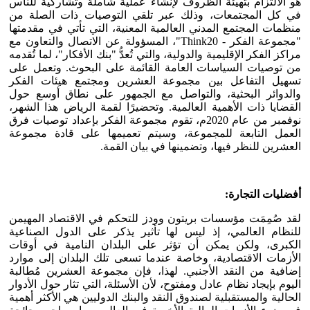
هو الالتزام بتهيئة الظروف لإنشاء عملية شاملة وتشاركية للناس
في كل المجتمعات، وذلك عبر تلقي التوصيات ذات الصلة من
منظمات المجتمع المدني العالمية المعنية، التي تأتي في مقدمتها
"مجموعة الفكر - Think20"، المسؤولة عن الاتصال والتعاون مع
مراكز الفكر الإقليمية والدولية، والتي تُعدُّ "بنك الأفكار"، لما تُقدمه
من توصيات السياسات العامة القائمة على البحوث. وتعمل على
تسهيل التفاعل بين مجموعة العشرين ومجتمع هيئات الفكر
والدوائر البحثية، والتواصل مع الجمهور على نطاق أوسع حول
القضايا ذات الأهمية العالمية. وتحضيرًا لقمة الرياض هذا الشهر،
نوفمبر من عام 2020م، تقوم مجموعة الفكر بإعداد توصيات فرق
العمل التابعة للمجموعة، وسيتم تعميمها على قادة مجموعة
العشرين للنظر فيها، وتضمينها في بيان القمة.
أفضليات التجارة:
لقد صُمِمَت مؤسسات بريتون وودز للتحكم في الاقتصاد المهيمن
للنظام العالمي، إذ ليس لها تأثير يذكر على الدول الصناعية
الكبرى، ولكن يمكن أن تؤثر على البلدان النامية في أوقات
الأزمات الاقتصادية، وخاصة عندما تسعى تلك البلدان إلى موارد
إضافية من النقد الأجنبي. لهذا، فإن مجموعة العشرين مُطالبة
اليوم بإيجاد نظام عادل ومفتوح، لأن الأسئلة، التي تثار حول الأدوار
الحالية والمستقبلية لصندوق النقد والبنك الدوليين هي الأكثر أهمية