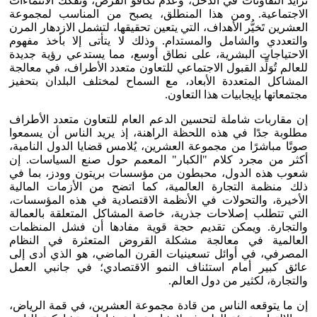
تزايد التفاوتات في الدخل، وعدم تكافؤ الفرص، وتفكك الانتماءات
الاجتماعية. ومن هذا المنطلق، يصبح من المناسب لمجموعة
العشرين تَخيُّر الأهداف، التي يتعين تحقيقها، لتشمل الازدهار المرن
والتعددي والشامل والمستدام. وذلك لا يتأتى إلا بأخذ مفهوم
الاحتياجات البشرية، على نطاق أوسع، مما يستدعي رؤية جديدة
للعالم تُوَلِّد القبول الاجتماعي للتعاون متعدد الأطراف، في معالجة
المشاكل المتعددة الأبعاد، مع السماح لمختلف البلدان بتحفيز
مجتمعاتها بإيجابيات هذا التعاون.
إن مقاربات شاملة لتحسين الدعم العام للتعاون متعدد الأطراف
مطلوبة جدًا في هذه اللحظة الراهنة، إذ يريد الناس أن يسمعوا
صوتًا مباشرًا من مجموعة العشرين، يُلامس قضايا الدول النامية،
أكثر من مجرد كلام "الكبار" المعمم حول صنع السياسات. إن
شعوب هذه الدول، محبطون من مؤسسات بريتون وودز، بما في
ذلك منظمة التجارة العالمية، كما اتضح من الأزمات المالية
الأخيرة، والتحولات في الأنظمة الاقتصادية في هذه المؤسسات،
التي تتطلب إصلاحات جذرية، خاصة المشاكل المتعلقة بالعمالة
والتجارة. ويمكن تقديم حجة قوية مفادها أن فشل المنظمات
العالمية في معالجة مشكلة القروض المتعثرة في النظام
المصرفي، في أوائل تسعينيات القرن الماضي، هو الذي أدى إلى
عائق كبير أمام استئناف النمو الاقتصادي؛ في جانبي العمل
والتجارة، لكثير من دول العالم.
إن ما يتوقعه الناس من قادة مجموعة العشرين، في قمة الرياض،