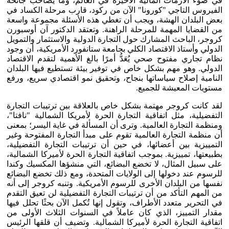
في ضوء الأزمات المالية الأخيرة في العالم، وما يصاحب جائحة
الفيروس التاجي "كورونا" الآن من ركود، قارب مرحلة الكساد في
بعض البلدان الهشة، ويجب أن تغطي هذه الأسئلة مجموعة واسعة
من القضايا المهمة للمرحلة الراهنة. وتعتقد الدكتور آن أوسبورن
كروجر، الباحث المشارك حول التجارة الدولية والاستثمار والتمويل
الدولي وأستاذ الاقتصاد الكلي بجامعة ستانفورد الأمريكية، أن وجود
نظام تجاري مفتوح صحي يُعَدُّ أمرًا بالغ الأهمية لتقدم الاقتصاد
الدولي. وهو مهم بشكل خاص في توفير بيئة تستطيع فيها البلدان
النامية إصلاح سياساتها بنجاح، وتحقيق نمو اقتصادي سريع، ورفع
مستويات المعيشة للجميع.
لقد كانت كروجر مهتمة بشكل خاص بالعلاقة بين ترتيبات التجارة
التفضيلية، مثل اتفاقية التجارة الحرة لأمريكا الشمالية "نافتا"،
ومنظمة التجارة العالمية. وترى أن المسألة في غاية اليسر؛ بمعنى
أن منظمة التجارة العالمية تقوم على مبدأ التجارة المفتوحة وغير
التمييزية بين أعضائها، في حين أن ترتيبات التجارة التفضيلية،
بطبيعتها، تمييزية. بموجب اتفاقية التجارة الحرة لأميركا الشمالية،
على سبيل المثال، لا تخضع البضائع، التي منشؤها المكسيك وكندا
للرسوم عند دخولها إلى الولايات المتحدة، ومع ذلك تخضع البضائع
نفسها من البلدان الأخرى للرسوم الأمريكية. وتنبه كروجر إلى أنه
من المهم التأكد من أن ترتيبات التجارة التفضيلية لن تعيق التقدم
في التحرير متعدد الأطراف، وتقول إنها تُكمل الآن بحثًا تحلل فيها
مقدار التمييز، الذي كان عاملاً في السنوات الثلاث الأولى من
اتفاقية التجارة الحرة لأميركا الشمالية. وتضيف أن قلقها الرئيس