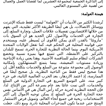
إلى الذاكرة الجمعية لمجموعة العشرين لما لقضايا العمل والعمال
من أهمية على المستوى العالمي.
هيمنة العولمة:
تُرشدنا الكثير من الأدبيات أن "العولمة" ليست فقط شبكة الإنترنت
ووسائل الاتصالات، بل هي أيضًا الطريقة الأكثر تقليدية، التي يفهم
من خلالها الاقتصاديون تفصيلات علاقات العمل، وتجارة السلع، إلى
التجارة في الخدمات والأصول. لكن الجديد هو أن السوق بات
"مأزومًا" بالقدر، الذي يمكن للأقوى أن يُسيطر عليه، ويستخدم
حتى قوانينه المحلية في التحكم فيه، كما تفعل الولايات المتحدة
الأمريكية اليوم. بينما الحالة النظرية للتجارة الحرة، تسمح للبلدان
بالتركيز على الأنشطة، التي تتمتع فيها بميزة نسبية وتخضع
الشركات لنظام سليم للمنافسة الأجنبية. وهذا يعني زيادة الإنتاجية
وزيادة مستويات المعيشة، بينما يتمتع المستهلكون بإمكانية
الوصول إلى مجموعة متنوعة من السلع والخدمات بتكلفة أقل. إن
هذا صحيح ليس فقط من الناحية النظرية، بل صحيح أيضًا في
الممارسة، إذ اعتمد الازدهار، بعد الحرب العالمية الثانية، في جزء
كبير منه، على التوسع السريع في التجارة الدولية في السلع
والخدمات، التي نمت عامًا بعد عام بسرعة أكبر من الإنتاج. لذا،
فإن الحجة النظرية لحرية حركة رأس المال هي في الأساس نفس
حجة التجارة الحرة في السلع، إذ يمكن توجيه الأموال إلى أكثر
الاستخدامات ربحية في جميع أنحاء العالم، وتمويل فرص الاستثمار
المنتج حتى عندما تكون المدخرات المحلية نادرة. ومع ذلك، جعلت