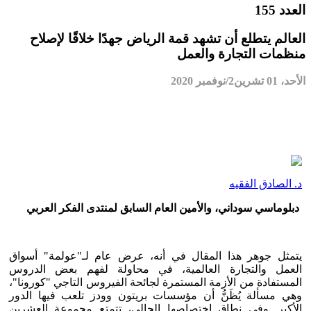
العدد 155
العالم يتطلع أن تشهد قمة الرياض جهدًا خلاقًا لإصلاح
منظمات التجارة والعمل
الأحد، 01 تشرين2/نوفمبر 2020
د. الصادق الفقيه
دبلوماسي سوداني، والأمين العام السابق لمنتدى الفكر العربي
يتمثل جوهر هذا المقال في أنه، عرض عام لـ"عولمة" أسواق
العمل والتجارة العالمية، في محاولة لفهم بعض الدروس
المستفادة من الأزمة المستمرة لجائحة الفيروس التاجي "كورونا"،
وهي مسألة يُظَنُّ أن مؤسسات بريتون وودز تلعب فيها الدور
الأكبر. وفي نطاق اختصاصها الحالي، تتمتع مجموعة العشرين