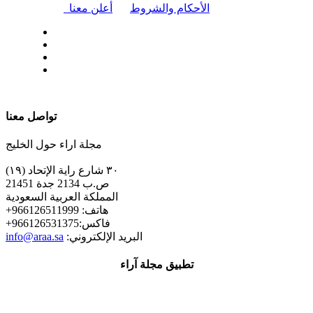
|
الأحكام والشروط
أعلن معنا
| تابعنا على
تواصل معنا
مجلة اراء حول الخليج
٣٠ شارع راية الإتحاد (١٩)
ص.ب 2134 جدة 21451
المملكة العربية السعودية
+هاتف: 966126511999
+فاكس:966126531375
:البريد الإلكتروني
info@araa.sa
تطبيق مجلة آراء