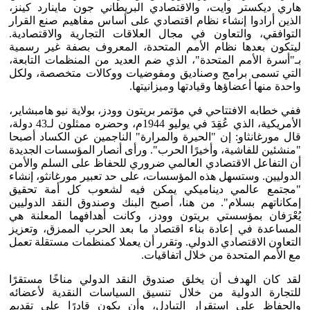
هاري ديكستر وايت، والاقتصادي البريطاني جون ماينارد كينز،
الذين أرادوا إنشاء نظام اقتصادي على أساس مفاهيم صنع القرار
التوافقي، والتعاون في مجال العلاقات التجارية والاقتصادية.
ليتكون بعدها نظام الأمم المتحدة، المعروف بصفة غير رسمية
بـ"أسرة الأمم المتحدة"، الذي ضم العديد من المنظمات التابعة،
التي تسمى برامج وصناديق ومفوضيات ووكالات متخصصة، ولكل
واحدة منها أعضاؤها وقيادتها وميزانيتها.
ففي خطابه الافتتاحي في مؤتمر بريتون وودز، بولاية نيو هامبشاير،
الأمريكية، الذي عُقِدَ في يوليو 1944م، وحضره ممثلون لـ43 دولة،
قال مورغانثاو: إن "الحيرة والمرارة" الناجمين عن الكساد أصبحا
"منشئين للفاشية، وأخيرًا الحرب". ورأى أنصار المؤسسات الجديدة
أن التفاعل الاقتصادي العالمي ضروري للحفاظ على السلم والأمن
الدوليين. وستسهل هذه المؤسسات، على حد تعبير مورغانثو، إنشاء
"مجتمع عالمي ديناميكي يمكن فيه لشعوب كل أمة تحقيق
إمكاناتهم بسلام". من هنا، أصبح البنك وصندوق النقد الدوليين
يُعْرَفان بمؤسستي بريتون وودز، وكانت أهدافهما المعلنة هي
المساعدة في إعادة بناء اقتصاد ما بعد الحرب الممزق، وتعزيز
التعاون الاقتصادي الدولي. وتقرر أن يعملا كمنظمات مستقلة تعمل
مع الأمم المتحدة من خلال اتفاقيات.
لقد كان الهدف أن يخلق صندوق النقد الدولي مناخًا مستقرًا
للتجارة الدولية من خلال تنسيق السياسات النقدية لأعضائه
والحفاظ على استقرار التبادل، وأن يكون قادرًا على تقديم