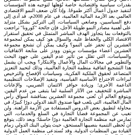
بقدرات سياسية واقتصادية خاصة تُؤهلها لتوجيه هذه المؤسسات
لتنفيذ جدول أعمال أكثر طموحًا. وإذا كان ضعف النمو الاقتصادي
العالمي بعد الأزمة المالية العالمية، في عام 2008م، قد أدى إلى
دفع السياسيين، وصانعي السياسات، إلى التركيز بشكل متزايد
على أهمية مصادر النمو طويلة الأجل، فإن جائحة "كورونا" تراجعت
بالتوقعات بما يتجاوز الهدف المباشر المتمثل في تحقيق استقرار
الاقتصاد الكلي والحفاظ عليه. والسؤال هو: كيف يمكن لمجموعة
العشرين أن تحفز على النمو؟ وكيف يمكن أن تشجع مجموعة
العشرين أعضاء مؤسسات بريتون وودز على متابعة الاتفاقيات
والسياسات، التي تقلل من تأثير عدم اليقين على جهود البحث
والتطوير في مجالات المال والأعمال والابتكار؟ ويجب أن يشمل
هذا التشجيع اتفاقية منظمة التجارة العالمية، وذلك لتحييد التعزيز
المتصاعد لحقوق الملكية الفكرية، وسياسات الإفصاح والترخيص
لبراءات الاختراع الأساسية القياسية، وتنفيذ الإصلاحات التنظيمية
الداعمة الأخرى؛ وزيادة حوافز الائتمان الضريبي، والإعانات
المباشرة للتخفيف من الآثار السلبية لما يتبقى من عدم اليقين.
ويتوقع العالم أن تُعنى مجموعة العشرين بمناقشة أسواق رأس
المال العالمية، التي يلعب فيها صندوق النقد الدولي دورًا كبيرًا، في
محاولة لتطبيق بعض الدروس المستفادة من الأزمة الراهنة. ولن
تغيب عن المجموعة قضايا التجارة في السلع والخدمات، التي
تمارس فيه منظمة التجارة العالمية دورًا حاسمًا؛ وبعد ذلك، يتوقع
أن تُحظى التنمية بنصيبها المستحق، حيث يتولى البنك الدولي زمام
القيادة بين المنظمات الدولية. وقد تُستدعى منظمة العمل الدولية