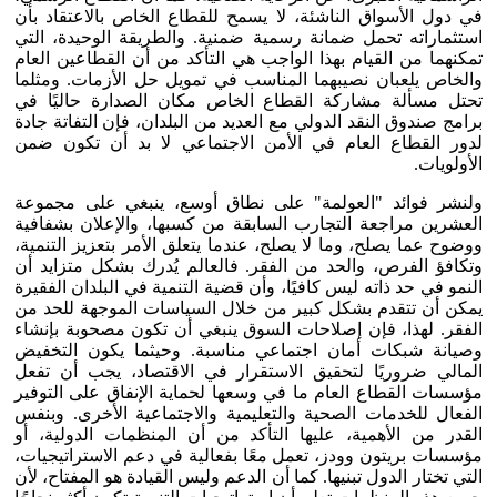
في دول الأسواق الناشئة، لا يسمح للقطاع الخاص بالاعتقاد بأن
استثماراته تحمل ضمانة رسمية ضمنية. والطريقة الوحيدة، التي
تمكنهما من القيام بهذا الواجب هي التأكد من أن القطاعين العام
والخاص يلعبان نصيبهما المناسب في تمويل حل الأزمات. ومثلما
تحتل مسألة مشاركة القطاع الخاص مكان الصدارة حاليًا في
برامج صندوق النقد الدولي مع العديد من البلدان، فإن التفاتة جادة
لدور القطاع العام في الأمن الاجتماعي لا بد أن تكون ضمن
الأولويات.
ولنشر فوائد "العولمة" على نطاق أوسع، ينبغي على مجموعة
العشرين مراجعة التجارب السابقة من كسبها، والإعلان بشفافية
ووضوح عما يصلح، وما لا يصلح، عندما يتعلق الأمر بتعزيز التنمية،
وتكافؤ الفرص، والحد من الفقر. فالعالم يُدرك بشكل متزايد أن
النمو في حد ذاته ليس كافيًا، وأن قضية التنمية في البلدان الفقيرة
يمكن أن تتقدم بشكل كبير من خلال السياسات الموجهة للحد من
الفقر. لهذا، فإن إصلاحات السوق ينبغي أن تكون مصحوبة بإنشاء
وصيانة شبكات أمان اجتماعي مناسبة. وحيثما يكون التخفيض
المالي ضروريًا لتحقيق الاستقرار في الاقتصاد، يجب أن تفعل
مؤسسات القطاع العام ما في وسعها لحماية الإنفاق على التوفير
الفعال للخدمات الصحية والتعليمية والاجتماعية الأخرى. وبنفس
القدر من الأهمية، عليها التأكد من أن المنظمات الدولية، أو
مؤسسات بريتون وودز، تعمل معًا بفعالية في دعم الاستراتيجيات،
التي تختار الدول تبنيها. كما أن الدعم وليس القيادة هو المفتاح، لأن