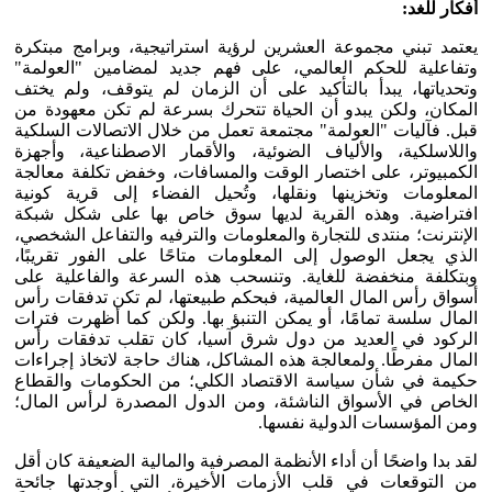
أفكار للغد:
يعتمد تبني مجموعة العشرين لرؤية استراتيجية، وبرامج مبتكرة
وتفاعلية للحكم العالمي، على فهم جديد لمضامين "العولمة"
وتحدياتها، يبدأ بالتأكيد على أن الزمان لم يتوقف، ولم يختف
المكان، ولكن يبدو أن الحياة تتحرك بسرعة لم تكن معهودة من
قبل. فآليات "العولمة" مجتمعة تعمل من خلال الاتصالات السلكية
واللاسلكية، والألياف الضوئية، والأقمار الاصطناعية، وأجهزة
الكمبيوتر، على اختصار الوقت والمسافات، وخفض تكلفة معالجة
المعلومات وتخزينها ونقلها، وتُحيل الفضاء إلى قرية كونية
افتراضية. وهذه القرية لديها سوق خاص بها على شكل شبكة
الإنترنت؛ منتدى للتجارة والمعلومات والترفيه والتفاعل الشخصي،
الذي يجعل الوصول إلى المعلومات متاحًا على الفور تقريبًا،
وبتكلفة منخفضة للغاية. وتنسحب هذه السرعة والفاعلية على
أسواق رأس المال العالمية، فبحكم طبيعتها، لم تكن تدفقات رأس
المال سلسة تمامًا، أو يمكن التنبؤ بها. ولكن كما أظهرت فترات
الركود في العديد من دول شرق آسيا، كان تقلب تدفقات رأس
المال مفرطًا. ولمعالجة هذه المشاكل، هناك حاجة لاتخاذ إجراءات
حكيمة في شأن سياسة الاقتصاد الكلي؛ من الحكومات والقطاع
الخاص في الأسواق الناشئة، ومن الدول المصدرة لرأس المال؛
ومن المؤسسات الدولية نفسها.
لقد بدا واضحًا أن أداء الأنظمة المصرفية والمالية الضعيفة كان أقل
من التوقعات في قلب الأزمات الأخيرة، التي أوجدتها جائحة