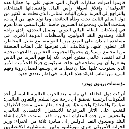
قاوموا أصوات صفارات الإنذار، التي حثتهم على نبذ خطايا هذه
"العولمة"، وإغلاق أسواق رأس المال واقتصاداتها المتداخلة،
والتراجع إلى العزلة. ولكن الثبات المثالي، الذي تحلت به الكثير من
دول العالم الثالث تحت وطأة الجائحة، وما تولد عنها من أزمات،
يستحث العالم، ومجموعة العشرين خاصة، على المضي قدمًا بعزم
في إصلاحات النظام المالي الدولي. ويتمثل التحدي، الذي يواجه
البنك وصندوق النقد الدوليين، والمنظمات الدولية الأخرى، في
مساعدة البلدان على التمتع بمزايا العولمة، مع تقليل المخاطر،
التي تنطوي عليها، والتكاليف، التي تفرضها على الفئات الضعيفة
من المجتمع. وسيكون محمودًا لمجموعة العشرين إذا اتجهت بجدية
لدعم اقتصاد عالمي مفتوح أقوى، لأنه إذا فهم المزيد من الناس
وشعروا أن لهم مصلحة في نجاحه سيكونون جزءًا فاعلاً منه. الأمر
الذي يستوجب عليها أيضًا أن تفعل ما في وسعها لضمان رؤية وفهم
المزيد من الناس لفوائد هذه العولمة، في إطار تعددي جديد.
مؤسسات بريتون وودز:
أدركت دول الحلفاء، في بيئة ما بعد الحرب العالمية الثانية، أن أحد
المكونات الرئيسة لتحقيق أي درجة من السلام والتعاون العالمي؛
سياسيًا واقتصاديًا واجتماعيًا، هو إيجاد إطار عمل متعدد الأطراف
للتغلب على الآثار المزعزعة للاستقرار الاقتصادي العالمي،
والتخفيف من حِدة المعارك التجارية. فقد استندت فكرة إنشاء
البنك وصندوق النقد الدوليين إلى مبادرة ثلاثة من الخبراء؛ وزير
الخزانة الأمريكي هنري مورغانثو، وكبير مستشاريه الاقتصاديين