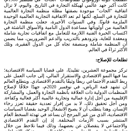
كانت أكبر جهد عالمي لهيكلة التجارة في التاريخ. واليوم، لا تزال
اتفاقية "الجات" موجودة بصفتها مظلة منظمة التجارة العالمية
للتجارة في السلع، لكنها لم تعد الاتفاقية التجارية العالمية الوحيدة
الملزمة قانونًا. وفي السنوات الأخيرة، جعلت منظمة التجارة
العالمية من أولوياتها مساعدة الدول النامية والأسواق الناشئة في
اكتساب الخبرة الفنية اللازمة للتعامل مع اتفاقيات تجارية شاملة
ومعقدة للغاية، وتزودهم بالتدريب والدعم الضروريين، مما يضمن
أن المنظمة شاملة ومنصفة تجاه كل من الدول الفقيرة، وتلك
الأكثر ثراءً في العالم.
تطلعات للإصلاح:
تركز مجموعة العشرين، تقليديًا، على قضايا السياسة الاقتصادية؛
بما فيها النمو الاقتصادي والاستقرار المالي، إلى جانب العمل على
ربط التقدم الاجتماعي ربطًا وثيقًا بالتقدم الاقتصادي. ويتطلع العالم
أن تشهد قمة الرياض، في نوفمبر 2020م، جهدًا خلاقًا لإصلاح
المنظمات الدولية ذات العلاقة بأنظمة التجارة والعمل، والمشاركة
الإقليمية من أجل إدارة عمالية وتجارية عالمية أكثر فعالية وكفاءة.
ومن أجل تحقيق ذلك، لا بد من إقرار تعددية حقيقة تعزز رخاء
الإنسان. وهذا يتطلب أن لا يصبح الانشغال الوحيد بقضايا السياسات
الاقتصادية، الذي من غير المرجح أن يساعد في تهدئة السخط العام
المنتشر بسبب الأزمات المختلفة. إذ إن التقدم الاقتصادي
والاجتماعي لا ينفصلان عن بعضهما، وذلك فيما نلاحظ من خلال