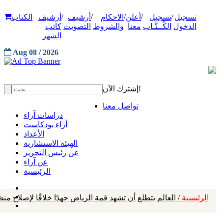
/
/
/
/
/
تسجيل
تسجيل
أعلن
الاحكام
أرشيف
أرشيف
الكتاب
الدخول
الكُــتَّـاب
معنا
والشروط
التصويت
كاتب
الشهر
Aug 08 / 2026
إشترك الآن!
تواصل معنا
دراسات آراء
آراء بودكاست
الأعداد
الهيئة الاستشارية
عن رئيس التحرير
عن آراء
الرئيسية
الرئيسية
/ العالم يتطلع أن تشهد قمة الرياض جهدًا خلاقًا لإصلاح من