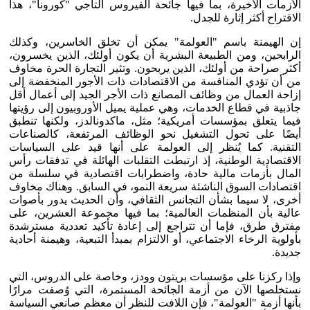
الأزمات الأخيرة، بما فيها جائحة الفيروس التاجي "كورونا"، هذا
الاقتراح أكثر إثارة للجدل.
إن الهيمنة باسم "العولمة" يمكن أن تخلق الخاسرين، وكذلك
الرابحين، ومن الطبيعة البشرية أن يكون أولئك، الذين يخسرون،
أكثر صراحة من أولئك، الذين يربحون. وتثير التجارة الحرة مخاوف
من أن تؤدي المنافسة من الاقتصادات ذات الأجور المنخفضة إلى
إزاحة العمال من وظائف المصانع ذات الأجر الجيد إلى أعمال أقل
جاذبية في قطاع الخدمات، وهي عملية يميل الأوروبيون إلى رؤيتها
فيما يتعلق بمؤسسات أمريكية؛ مثل، ماكدونالدز، ولكنها تنطبق
أيضًا على تحول التشغيل نحو الوظائف المرتفعة، كالصناعات
التقنية. كما يُنظر إلى العولمة على أنها قيد على السياسات
الاقتصادية الوطنية، إذ ارتبطت التقلبات الهائلة في تدفقات رأس
المال بأزمات مالية حادة، واضطرابات اقتصادية في سلسلة من
اقتصادات السوق الناشئة سريعة النمو، في السابق. وهناك مخاوف
أخرى، لا سيما بشأن التجانس الثقافي، وأن الحديث يدور بأصوات
عالية بأن المنظمات العالمية؛ بما فيها مجموعة العشرين، على
مفترق طرق، فإما أن تتراجع إلى إعادة تأكيد تعددية مسترشدة
بأولوية الرخاء الاجتماعي، أو الالتزام بمبدأ التبعية، وهيمنة أحادية
جديدة.
وإذا ركزنا على مؤسسات بريتون وودز، وخاصة على الدروس، التي
نستخلصها الآن من أزمة الجائحة المستمرة، التي وُصفت مرارًا
بأنها أزمة "العولمة"، فإن اللافت للنظر أن معظم صانعي السياسة