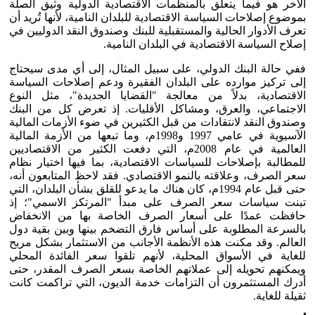
الآخر هو فيما يتعلق بالمنظمات الاقتصادية الدولية وثيق الصلة
بموضوع إصلاحات السياسة الاقتصادية للبلدان النامية، لأنها تُريد أن
تعرف الأدوار الحالية والمستقبلية للبنك وصندوق النقد الدوليين في
إصلاح السياسة الاقتصادية في البلدان النامية.
ففي حالة البنك الدولي، على سبيل المثال، إلى أي مدى سيحتاج
إلى تركيز موارده على البلدان الفقيرة ودعم إصلاحات السياسة
الاقتصادية، بدلاً من معالجة "القضايا الجديدة"، مثل النوع
الاجتماعي، والعرق، ومشاكل الأقليات. إذ تعرض كل من البنك
وصندوق النقد لانتقادات من قبل الكثيرين في ضوء الأزمات المالية
الآسيوية في عامي 1997 و1998م، وما تبعها من الأزمة المالية
العالمية في عام 2008م، التي دفعت الكثير من الاقتصاديين
للمطالبة بإصلاحات للسياسات الاقتصادية، بما فيها اختيار نظام
سعر الصرف، وعلاقته بالنمو الاقتصادي. فقد لاحظ المتابعون أنه،
حتى قبل عام 1994م، كان هناك ما يدعو للقلق بشأن البلدان، التي
تبنت سياسات سعر الصرف على مبدأ "المرتكز الاسمي"؛ إذ
حافظت عمدًا على أسعار الصرف الخاصة بها من الانخفاض
بالسرعة المطلوبة على أساس فارق التضخم بينها وبين بقية دول
العالم. وقد مكنت هذه الأنظمة الأجانب من الاستثمار بشكل مربح
للغاية في الأسواق المحلية، لأنهم تلقوا سعر الفائدة المحلي
ويمكنهم تحويله إلى عملاتهم الخاصة بسعر الصرف المقدر، حتى
أدرك المستثمرون أن التزامات خدمة الديون، التي تراكمت كانت
ثقيلة للغاية.