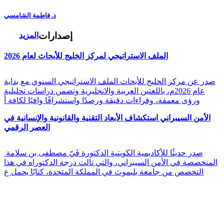
د. فاطمة الشامسي
إصدارات
المزيد
الملف الاستراتيجي لمركز الخليج للأبحاث لعام 2026
صدر عن مركز الخليج للأبحاث الملف الاستراتيجي السنوي مع بداية
عام 2026م، باللغتين العربية والانجليزية وتضمن دراسات تحليلية
ورؤى معمقة، وقراءات دقيقة ورصدًا واستشرافًا وافيًا لكافة أ
الأمن السيبراني استكشاف الأبعاد التقنية والقانونية والإنسانية في
العصر الرقمي
صدر حديثًا للأكاديمية الكويتية الدكتورة فَيّ مصطفى بن سلامة
المتخصصة في الأمن السيبراني، والتي نالت درجة الدكتوراه في هذا
التخصص من جامعة بليموث في المملكة المتحدة، كتابًا يحمل ع