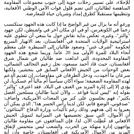
للإجلاء، على تسيير رحلات جوية إلى جيوب مجموعات المقاومة
المناهضة لطالبان، التي تضم فلول قوات الأمن الوطني الأفغانية،
وتنظيمها مستقبلاً كطرق إمداد وشريان حياة للمعارضة.
ورغم أنه ما يزال من غير الواضح ما إذا كانت هذه الجهود ستكتسب
زخماً في الكونغرس، أو في أي مكان آخر في واشنطن، لكن جهود
"والتز"، وغيره، تعكس بداية نقاشٍ حول ما ينبغي أن تنطوي عليه
استراتيجية الولايات المتحدة في أفغانستان، بعد الانهيار السريع
لحكومة "أشرف غني" وصعود طالبان إلى السيطرة على معظم
أنحاء البلاد للمرة الأولى منذ 20 عاماً. وربما شجع هذه الجهود
المقاومة المحدودة، التي اندلعت ضد طالبان في شمال شرق
أفغانستان، حيث قاد أحمد مسعود، نجل زعيم التحالف الشمالي،
بعض الوحدات من الجيش الأفغاني السابق في بنجشير، ولكنها
سرعان ما أُخمِدت، ودخل الطرفان في مفاوضات. إن تقديم الدعم
لهذه المقاومة الضعيفة؛ سواء أكان سياسياً أم مالياً أم عسكرياً، لن
يؤدي إلا إلى إثارة المزيد من العنف في البلاد. فقد اعترف "والتز"
بقوله إنه "ليس لدينا قواعد ... والآن لدينا طالبان مسلحين أفضل
بكثير"، فهم يجلسون على كنز من المعدات الأمريكية، وأضاف:
"صدقوني، الوضع قاتم، لكن لدينا رأس الجسر هذا", الذي يمكن أن
يعبروا به إلى هدفهم. وذلك رغم تأكيدات وزارة الدفاع "البنتاغون"
أن الأموال، التي سبق تخصيصها في الميزانية لتمويل الجيش
الأفغاني قد عُطِلَت الآن. لذا، فإن المدافعون عن مقاومة طالبان
يواجهون إدارة منهكة من الحرب، والشعب ليس متحمس لإنفاق
المزيد من الأموال الأمريكية في أفغانستان، خاصة وأن أية