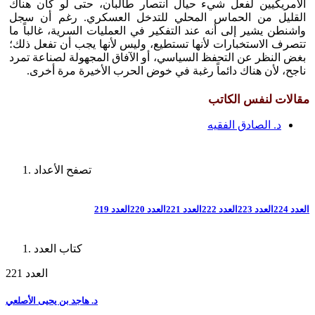
الأمريكيين لفعل شيء حيال انتصار طالبان، حتى لو كان هناك
القليل من الحماس المحلي للتدخل العسكري. رغم أن سجل
واشنطن يشير إلى أنه عند التفكير في العمليات السرية، غالباً ما
تتصرف الاستخبارات لأنها تستطيع، وليس لأنها يجب أن تفعل ذلك؛
بغض النظر عن التحفظ السياسي، أو الآفاق المجهولة لصناعة تمرد
ناجح، لأن هناك دائماً رغبة في خوض الحرب الأخيرة مرة أخرى.
مقالات لنفس الكاتب
د. الصادق الفقيه
تصفح الأعداد
العدد 224
العدد 223
العدد 222
العدد 221
العدد 220
العدد 219
كتاب العدد
العدد 221
د. هاجد بن يحيى الأصلعي