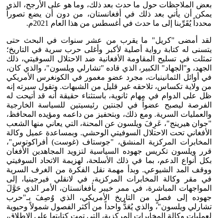
بعض الملاحظات حول ما حدث بعد ذلك، وما هو على الأرجح، الذي
يمكن أن يأتي بعد ذلك في أفغانستان، من دون أن يضع تصوراً
محدداً يُقَرِّبنا إلى ما حدث في أغسطس من هذا العام 2021م.
لقد أمضى "كريل" ما يقرب من عشر سنوات في البحث حتى
يتسنى له كتابة رواية أصلية لأكبر وأغلى حرب سرية في التاريخ؛
تمثلت في تسليح المقاومة الأفغانية ضد الاحتلال السوفيتي، ذلك
الجهد، و"الجهاد" الكبير، الذي قاده "تشارلي ويلسون"، والذي كان،
في أوائل الثمانينيات، مجرد عضو مغمور في الكونغرس الأمريكي
من ولاية تكساس، تلاحقه غير قليل من الشبهات. وتقول سيرته إنه
ظل على الدوام في مهام ثانوية، باستثناء حقيقة أنه قد أتيحت له
الفرصة ليصبح عضواً في لجنتين رئيسيتين للسياسة الخارجية
والعمليات السرية. ومع ذلك، وبتحفيز من داعمه ومؤيده المحافظ،
"جوان هيرينج"، عَرِفَ ويلسون عن المحنة، التي يعاني منها الشعب
الأفغاني تحت الاحتلال السوفيتي الوحشي. وبمساعدة عميل وكالة
المخابرات المركزية المنشق، "جوستاف (غوست) أفراكوتوس"،
قرر ويلسون تكريس جهوده السياسية لتزويد المجاهدين الأفغان
بكل أنواع الدعم، بما في ذلك الأسلحة، لهزيمة الاتحاد السوفيتي
ووقف المد الشيوعي. وبدأ مهمة نقل الفكرة من الغرف السرية
في مقر وكالة المخابرات المركزية، في لانقلي فيرجينيا، إلى
المواجهات المباشرة، في ممر خيبر بأفغانستان، الأمر الذي حَوَّلَ
جهوده إلى فصلٍ من التاريخ الأمريكي، الذي وُصِفَ بـ"حرب
تشارلي ويلسون"، والذي يُعَدُّ واحداً من أكثر الفصول شمولاً وحيوية
لعمليات وكالة المخابرات المركزية، التي تمت كتابتها على الإطلاق،