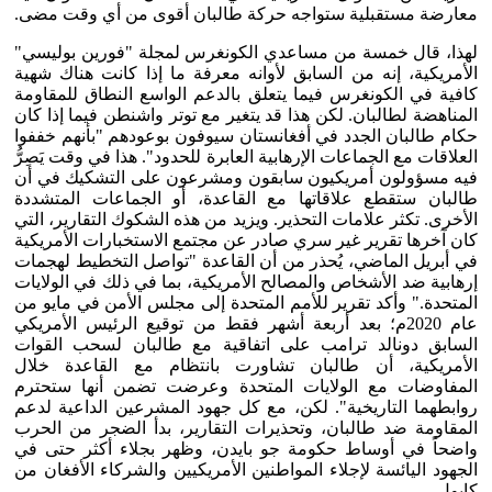
معارضة مستقبلية ستواجه حركة طالبان أقوى من أي وقت مضى.
لهذا، قال خمسة من مساعدي الكونغرس لمجلة "فورين بوليسي"
الأمريكية، إنه من السابق لأوانه معرفة ما إذا كانت هناك شهية
كافية في الكونغرس فيما يتعلق بالدعم الواسع النطاق للمقاومة
المناهضة لطالبان. لكن هذا قد يتغير مع توتر واشنطن فيما إذا كان
حكام طالبان الجدد في أفغانستان سيوفون بوعودهم "بأنهم خففوا
العلاقات مع الجماعات الإرهابية العابرة للحدود". هذا في وقت يَصِرُّ
فيه مسؤولون أمريكيون سابقون ومشرعون على التشكيك في أن
طالبان ستقطع علاقاتها مع القاعدة، أو الجماعات المتشددة
الأخرى. تكثر علامات التحذير. ويزيد من هذه الشكوك التقارير، التي
كان آخرها تقرير غير سري صادر عن مجتمع الاستخبارات الأمريكية
في أبريل الماضي، يُحذر من أن القاعدة "تواصل التخطيط لهجمات
إرهابية ضد الأشخاص والمصالح الأمريكية، بما في ذلك في الولايات
المتحدة." وأكد تقرير للأمم المتحدة إلى مجلس الأمن في مايو من
عام 2020م؛ بعد أربعة أشهر فقط من توقيع الرئيس الأمريكي
السابق دونالد ترامب على اتفاقية مع طالبان لسحب القوات
الأمريكية، أن طالبان تشاورت بانتظام مع القاعدة خلال
المفاوضات مع الولايات المتحدة وعرضت تضمن أنها ستحترم
روابطهما التاريخية". لكن، مع كل جهود المشرعين الداعية لدعم
المقاومة ضد طالبان، وتحذيرات التقارير، بدأ الضجر من الحرب
واضحاً في أوساط حكومة جو بايدن، وظهر بجلاء أكثر حتى في
الجهود اليائسة لإجلاء المواطنين الأمريكيين والشركاء الأفغان من
كابول.