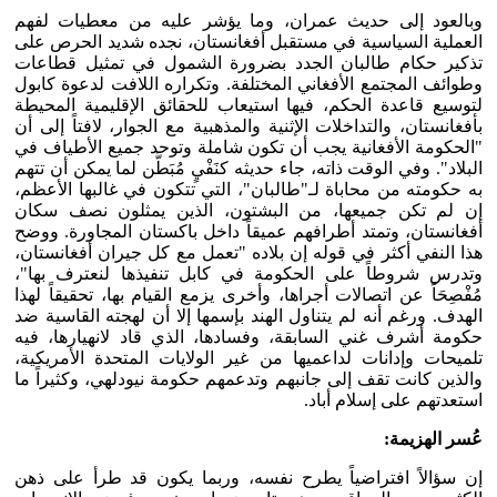
وبالعود إلى حديث عمران، وما يؤشر عليه من معطيات لفهم
العملية السياسية في مستقبل أفغانستان، نجده شديد الحرص على
تذكير حكام طالبان الجدد بضرورة الشمول في تمثيل قطاعات
وطوائف المجتمع الأفغاني المختلفة. وتكراره اللافت لدعوة كابول
لتوسيع قاعدة الحكم، فيها استيعاب للحقائق الإقليمية المحيطة
بأفغانستان، والتداخلات الإثنية والمذهبية مع الجوار، لافتاً إلى أن
"الحكومة الأفغانية يجب أن تكون شاملة وتوحد جميع الأطياف في
البلاد". وفي الوقت ذاته، جاء حديثه كنَفْيٍ مُبَطَّن لما يمكن أن تتهم
به حكومته من محاباة لـ"طالبان"، التي تتكون في غالبها الأعظم،
إن لم تكن جميعها، من البشتون، الذين يمثلون نصف سكان
أفغانستان، وتمتد أطرافهم عميقاً داخل باكستان المجاورة. ووضح
هذا النفي أكثر في قوله إن بلاده "تعمل مع كل جيران أفغانستان،
وتدرس شروطاً على الحكومة في كابل تنفيذها لنعترف بها"،
مُفْصِحَاً عن اتصالات أجراها، وأخرى يزمع القيام بها، تحقيقاً لهذا
الهدف. ورغم أنه لم يتناول الهند بإسمها إلا أن لهجته القاسية ضد
حكومة أشرف غني السابقة، وفسادها، الذي قاد لانهيارها، فيه
تلميحات وإدانات لداعميها من غير الولايات المتحدة الأمريكية،
والذين كانت تقف إلى جانبهم وتدعمهم حكومة نيودلهي، وكثيراً ما
استعدتهم على إسلام أباد.
عُسر الهزيمة:
إن سؤالاً افتراضياً يطرح نفسه، وربما يكون قد طرأ على ذهن