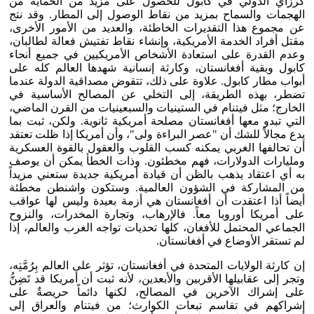
كرزاي الدولي في كابول للحصول على مزيد من الحماية من
الهجمات والسماح بمزيد من نقاط الوصول إلى المطار. وقد نتج
عن مجموع هذا التقديرات الخاطئة، والعديد من الأمور الأخرى،
مقتل أفراد الخدمة الأمريكية، وإنشاء نقاط تفتيش فعالة لطالبان،
وعدم القدرة على استعادة الأشخاص الأمريكيين في جميع أنحاء
كابول وبقية أفغانستان، وكارثة إنسانية شهدها العالم كله على
أبواب مطار كابول. علاوة على ذلك، تتقوض مصداقية الدولة عندما
تضطر، بهذه الطريقة، إلى التخلي عن المصالح الأساسية في
الخارج؛ مثل فيتنام في الستينيات والسبعينيات من القرن الماضي،
التي تبدو معها أفغانستان مصلحة أمريكية ثانوية. ولكن، ثبت بما
يدع مجالاً للشك أن "عصر البراءة ولى"، وأن أمريكا إذا ظلت تعتقد
أن تحالفها الغربي يمكنه كسب القلوب والعقول بالقوة العسكرية
ومليارات الدولارات، فهم مخطئون. وذات الخطأ يمكن أن يوصف
به أي اعتقاد يذهب بالظن أن قيادة أمريكية جديدة ستعني مزيداً
من المشاركة في الشؤون العالمية. وستكون واشنطن مخطئة
أيضاً أذا اعتقدت أن أفغانستان هي أزمة بعيدة وليس لها عواقب
على أمريكا أوروبا معاً. فالإرهاب، وتجارة المخدرات، والنزوح
الجماعي المحتمل للأفغان، كلها تحديات تواجه الغرب والعالم، إذا
لم تستقر الأوضاع في أفغانستان.
إن كارثة الولايات المتحدة في أفغانستان، تؤثر على العالم بِرُمَّتِه،
وتجر إلى عقابيلها الأقربين والأبعدين، لأنه ثبت أن أمريكا قد تَضِنُّ
على إشراك الآخرين في المصالح، لكنها دائماً حريصةٌ على
إشراكهم في تقاسم تبعات الكوارث؛ من فيتنام والعراق إلى