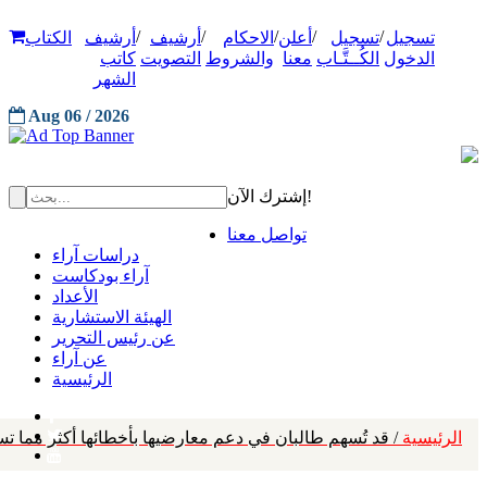
/
/
/
/
/
تسجيل
تسجيل
أعلن
الاحكام
أرشيف
أرشيف
الكتاب
الدخول
الكُــتَّـاب
معنا
والشروط
التصويت
كاتب
الشهر
Aug 06 / 2026
إشترك الآن!
تواصل معنا
دراسات آراء
آراء بودكاست
الأعداد
الهيئة الاستشارية
عن رئيس التحرير
عن آراء
الرئيسية
الرئيسية
/ قد تُسهم طالبان في دعم معارضيها بأخطائها أكثر مما تس