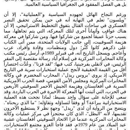
بل هي الفصل المفقود في الجغرافيا السياسية العالمية.
ورغم النجاح الهائل لجهوده السياسية و"العملياتية"، إلا أن
"ويلسون" تعلم في النهاية أنه في حين يمكن تحقيق النصر
العسكري في ساحات القتال بتفوق التخطيط الاستراتيجي، إلا أن
هناك عواقب وأثماناً أخرى لتلك المعركة، التي يتم تجاهلها، مما
يسبب حزناً عميقاً لجميع من شاركوا فيها. ومن شاركوا في معركة
هزيمة السوفييت، إلى جانب الولايات المتحدة، ممن أتى الكتاب
على ذكرهم كانوا كُثْر؛ دول ومنظمات، وقادة وأفراد، عرب
وأعاجم. ويسجل التاريخ أنه، في فبراير 1989م، أرسل رئيس مكتب
وكالة المخابرات المركزية في إسلام أباد رسالة مقتضبة إلى المقر
الرئيس، في لانقلي بفرجينيا، كتب فيها: "لقد فزنا"، وعُدَّت اختصاراً
أقل من القيمة الحقيقية لأنجح عملية استخبارات سرية في التاريخ
الأمريكي. إذ يروي "بروس ريدل"، المحارب المخضرم في وكالة
المخابرات المركزية ومجلس الأمن القومي، قصة الحرب الأمريكية
السرية في أفغانستان وهزيمة الجيش الأحمر السوفيتي الأربعين
في الحرب، التي أثبتت أنها المعركة الأخيرة في الحرب الباردة. وقد
سعى للإجابة على سؤال واحد بسيط: لماذا نجحت هذه العملية
الاستخباراتية ببراعة؟ أو وفقاً لتساؤله وتفاؤله؛ "ما الذي ربحناه".
ويتضح من الرواية أن لدى "ريدل" وجهة نظر لا يستطيع الآخرون
تقديمها، لأنه "البطل"، الذي كان محتجزاً في مركز عمليات وكالة
المخابرات المركزية عندما غزا الاتحاد السوفيتي أفغانستان عشية
عيد الميلاد من عام 1979م. فقد فاجأ الغزو مجتمع الاستخبارات،