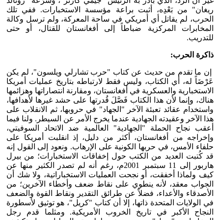
غير أن الرد، الذي بادر به الرئيس "جيمي كارتر"، وسَرَّعَهُ "رونالد
ريغان" من بَعْدِه، أثبت براعة مؤسسة الاستخبارات. ففي تلك
الحرب، لم يقاتل أي أمريكي في ساحة المعركة، ولم ترسل وكالة
المخابرات المركزية ضباطاً إلى أفغانستان للقتال، أو حتى
للتدريب.
ذاكرة
الحرب:
إن ما تقدم من حديث عن كتاب "حرب تشارلي ويلسون"، لم يكن
عَرْضَاً له، أي الكتاب، وليس فقط لارتباطه بتاريخ عمليات أمريكا
الاستخبارية والعسكرية في أفغانستان، ومقارنة انتصاراتها وهزائمها
هناك، وإنما لأن هذا الكتاب فَصَّلَ قُدرتها على حشد غيرها لأهدافها،
واستخدام عقائد تعبئة الآخر "الجهاد" في حروبها، ثم الانقلاب على
هذا الآخر وعقيدته الجهادية عندما يخرج الأمر عن السيطر. ولنا فيما
أعقب نجاح الحملة "الجهادية" العالمية ضد الاتحاد السوفيتي،
وإخراجه من أفغانستان، أكثر من دليل، إذ انقلبت أمريكا على
حلفاء الأمس، في حربها الكونية على الإرهاب. ونعود إلى القول إنه
قد كُتبت العديد من الكتب حول إخفاقات الاستخبارات؛ من بيرل
هاربور إلى 11 سبتمبر 2001م، رغم أنه لم تصدر الكثير منها عن
كيف ولماذا أخفقت، أو نجحت العمليات الاستخباراتية، ولا شك أن
الجواب معقد، لأنه ينطوي على نقاط ضعف وأخطاء الآخرين؛ من
الأصدقاء والأعداء، فضلاً عن طرائق التقدير ونقاط القوة والضعف
في الولايات المتحدة ذاتها، إلا أن كتاب "كريل"، هو توثيق لأسطورة
النجاح الأكبر في تاريخ الخروب الأمريكية. ومثلما قدم رجل