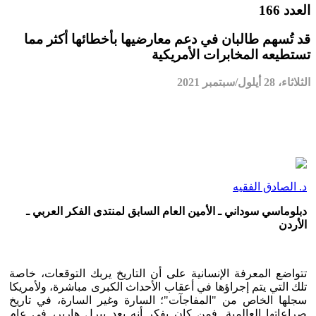
العدد 166
قد تُسهم طالبان في دعم معارضيها بأخطائها أكثر مما
تستطيعه المخابرات الأمريكية
الثلاثاء، 28 أيلول/سبتمبر 2021
د. الصادق الفقيه
دبلوماسي سوداني ـ الأمين العام السابق لمنتدى الفكر العربي ـ
الأردن
تتواضع المعرفة الإنسانية على أن التاريخ يربك التوقعات، خاصة
تلك التي يتم إجراؤها في أعقاب الأحداث الكبرى مباشرة، ولأمريكا
سجلها الخاص من "المفاجآت"؛ السارة وغير السارة، في تاريخ
صراعاتها العالمية. فمن كان يفكر أنه بعد بيرل هاربر، في عام