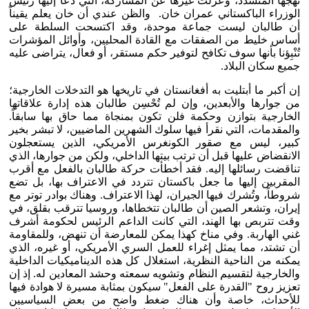
نهجها المتشدد، وعزلت غيرها عن المشاركة، التي دعا إليها رئيس
الوزراء الباكستاني عمران خان. والظن عندي أن خان يعلم يقيناً
أن طالبان ليست جماعة موحدة، وقد اكتسحت السلطة على
أساس خليط من الصفقات مع القادة المحليين، وأوائل المؤشرات
تُنْبِؤنا بأنها سوف تكافح لتوفير حكم مستقر، أو فعال، يتراضى عليه
جميع سكان البلاد.
إن أكبر ما أبتليت به أفغانستان في تاريخها هو التدخلات الخارجية؛
من جوارها والأبعدين، وإن لم تُحْسِن طالبان هذه إدارة علاقاتها
الخارجية بتوازن وحكمة فلن تكون بمنجاة مما حاق بها سابقاً.
والمقدمات، التي نقرأ فيها سلوك الشهرين الماضيين، لا تبشر بخير
كبير، ليس مع صقور الكونغرس الأمريكي، الذين يستعجلون
الانقضاض عليها قبل أن ترتب بيتها الداخلي، ولكن من جوارها، الذي
تناقضت رسائلها إليه. فقد أخطأت حركة طالبان بالفعل مع أقرب
المقربين إليها ما جعل باكستان تتردد في الاعتراف بها، بل تضع
شروطاً، وتُشرك فيها الجيران، لهذا الاعتراف. وهناك بوادر توتر مع
إيران، وتشعر الصين أن طالبان تتخطاها، وروسيا تترقب بقلق، في
وقت تتربص بها الهند، التي كانت الداعم الرئيس لحكومة أشرف
غني الهاربة. وفي مناخ كهذا يمكن للمعارضة أن تنهض، وللمقاومة
أن تشتد، مما يمثل إغراء للعمل السري الأمريكي، أو غيره، الذي
يمكنه من الناحية النظرية، استغلال كل هذه الديناميكيات الداخلية
والخارجية لتقسيم النظام وتشويه سمعته وحشد المعادين له. إذ إن
تعزيز روح "القدرة على الفعل" سيكون بمثابة مسيرة لا هوادة فيها
للأحداث، خاصة وأن هناك ضغط واضح من بعض السياسيين