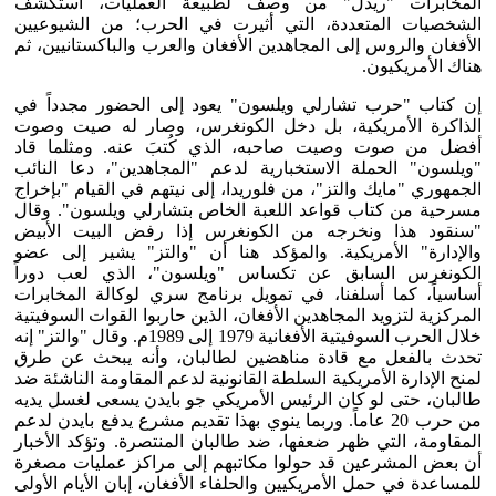
المخابرات "ريدل" من وصف لطبيعة العمليات، استكشف
الشخصيات المتعددة، التي أثيرت في الحرب؛ من الشيوعيين
الأفغان والروس إلى المجاهدين الأفغان والعرب والباكستانيين، ثم
هناك الأمريكيون.
إن كتاب "حرب تشارلي ويلسون" يعود إلى الحضور مجدداً في
الذاكرة الأمريكية، بل دخل الكونغرس، وصار له صيت وصوت
أفضل من صوت وصيت صاحبه، الذي كُتبَ عنه. ومثلما قاد
"ويلسون" الحملة الاستخبارية لدعم "المجاهدين"، دعا النائب
الجمهوري "مايك والتز"، من فلوريدا، إلى نيتهم في القيام "بإخراج
مسرحية من كتاب قواعد اللعبة الخاص بتشارلي ويلسون". وقال
"سنقود هذا ونخرجه من الكونغرس إذا رفض البيت الأبيض
والإدارة" الأمريكية. والمؤكد هنا أن "والتز" يشير إلى عضو
الكونغرس السابق عن تكساس "ويلسون"، الذي لعب دوراً
أساسياً، كما أسلفنا، في تمويل برنامج سري لوكالة المخابرات
المركزية لتزويد المجاهدين الأفغان، الذين حاربوا القوات السوفيتية
خلال الحرب السوفيتية الأفغانية 1979 إلى 1989م. وقال "والتز" إنه
تحدث بالفعل مع قادة مناهضين لطالبان، وأنه يبحث عن طرق
لمنح الإدارة الأمريكية السلطة القانونية لدعم المقاومة الناشئة ضد
طالبان، حتى لو كان الرئيس الأمريكي جو بايدن يسعى لغسل يديه
من حرب 20 عاماً. وربما ينوي بهذا تقديم مشرع يدفع بايدن لدعم
المقاومة، التي ظهر ضعفها، ضد طالبان المنتصرة. وتؤكد الأخبار
أن بعض المشرعين قد حولوا مكاتبهم إلى مراكز عمليات مصغرة
للمساعدة في حمل الأمريكيين والحلفاء الأفغان، إبان الأيام الأولى