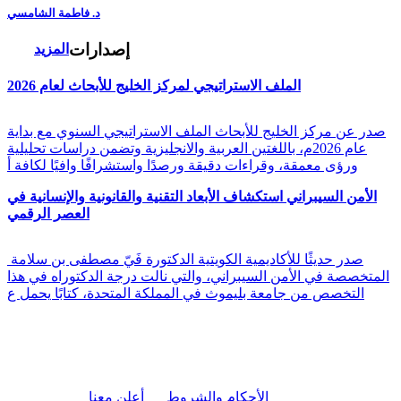
د. فاطمة الشامسي
إصدارات
المزيد
الملف الاستراتيجي لمركز الخليج للأبحاث لعام 2026
صدر عن مركز الخليج للأبحاث الملف الاستراتيجي السنوي مع بداية
عام 2026م، باللغتين العربية والانجليزية وتضمن دراسات تحليلية
ورؤى معمقة، وقراءات دقيقة ورصدًا واستشرافًا وافيًا لكافة أ
الأمن السيبراني استكشاف الأبعاد التقنية والقانونية والإنسانية في
العصر الرقمي
صدر حديثًا للأكاديمية الكويتية الدكتورة فَيّ مصطفى بن سلامة
المتخصصة في الأمن السيبراني، والتي نالت درجة الدكتوراه في هذا
التخصص من جامعة بليموث في المملكة المتحدة، كتابًا يحمل ع
|
الأحكام والشروط
أعلن معنا