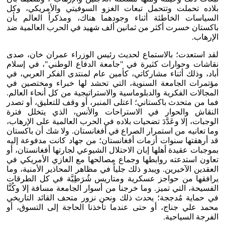
بلاده تحملت وتتحمل تبعات الغزو السوفيتي والأمريكي، وكل
السياسات الخاطئة أثناء وجودهما هناك، ومذكراً العالم بأن
باكستان خسرت أكثر من ثمانين ألف شهيد في الحرب العالمية ضد
الإرهاب.
لقد استعدت؛ بالاستماع لحديث رئيس الوزراء عمران خان، صدى
نقاشات وحوارات كثيرة في "جامعة الدفاع الوطني"، في إسلام
أباد، وذلك أثناء مشاركاتي، كأمين عام لمنتدى الفكر العربي، في
مؤتمرات الجامعة السنوية، التي تحشد لها خبراء ومختصين في
المجالات الفكرية والدبلوماسية والاستراتيجية من كل أنحاء العالم.
فما من متحدث باكستاني؛ اعتلى المنبر، أو وقف للتعليق، أو تصدر
النقاش والحوار في الاستراحات والأنس، الذي يتخلل فترة
الوجبات، إلا وعَدَّدَ تضحيات بلاده في الحرب العالمية على الإرهاب،
وما تعانيه من استمرار الصراع في أفغانستان. ولا شك أن باكستان
قد أرهقتها سنوات أزمات أفغانستان؛ من جهاد كانت مدفوعة إليه
بموجبات عقيدة أهلها إبان الاحتلال الشيوعي لجارتها أفغانستان، أو
تعاون استدعته روابطها وجماع مصالحها مع الغازي الأمريكي في
العقدين الآخيرين. ويبدو ذلك جلياً في مظاهر المحاذير الأمنية، وما
يرافقها من حواجز عسكرية ومتاريس شُرَطِيَّة في كل الطرقات
الفسيحة، التي تميز. وما خرجنا من أسوار الجامعة مسافة إلا وكُنَّا
في حماية مُدججة؛ يحدث ذلك ونحن نزور متحف القائد التاريخي
محمد علي جناج، أو حتى عندما تأخذنا الحاجة إلى التسوق، أو
الفرجة السياحية.