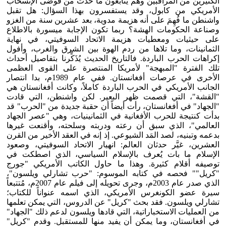
الكثيرين من المراقبين وهم يتابعون ما حدث من فوضى الإنسحاب
الأمريكي من كابول، وقد يستفسرون بهذا السؤال: هل تقبل
واشنطن ما فُهِمَ على أنه هزيمة مدوية، بعد عشرين سنة من الغزو
وصناعة الحكومات الهشة؟ ربما تكون الإجابة ميسورة بالاطلاع
على حيثيات ومعطيات هزيمة الاتحاد السوفيتي، في نهاية
الثمانينات، وما تلاها من ردم الهوة بين الشرق والغرب، وأفول
إكراهات الحرب الباردة. فالتاريخ الحديث يُذَكِّرنا بتفاصيل أحداث
تلك الفترة "المبهجة" لأمريكا المنتصرة على القوى العظمى
الأخرى في عرصات أفغانستان. ففي عام 1989م، بدا انتصار
الجانب الأمريكي في الحرب الباردة كاملاً، وكانت أفغانستان هي
"القشة"، التي قصمت ظهر البعير. لكن واشنطن، التي قادت
"الجهاد" في أفغانستان، رأت أيضاً أن حقبة جديدة من "الحرب" قد
بدأت كنتيجة للحرب الأفغانية في الثمانينيات، وهي "عصر الجهاد
العالمي"، الذي سبق أن رعته ودربته وسلحته، وأقنعت غيرها
بدعمه وتبنيه، لصد المَد الشيوعي. إذ إنه في العقد الأخير من القرن
العشرين، غيَّر حدثان العالم: انهيار الاتحاد السوفيتي، وصعود
الإسلام ما بات يُعرف بالإسلام السياسي، الذي اصطكت في
توصيفه أقلام كثيرة. وهذا ما حاول الكاتب الأمريكي "جورج
"كريل"" فحصه في كتابه الموسوم: "حرب تشارلي ويلسون"،
الذي صدر عام 2003م، وجرى تحويله إلى فيلم عام 2007م، مُتتبعاً
سيرة عضو الكونغرس الأمريكي، الذي اسمه عنواناً للكتاب؛
تشارلي ويلسون. فقد بحث "كريل" عن الدروس، التي يمكن تعلمها
من العمليات الاستخباراتية، التي قادها ويلسون لدعم ذلك "الجهاد"
في أفغانستان، وما يمكن أن يفيد منها للمستقبل. وقدم "كريل"