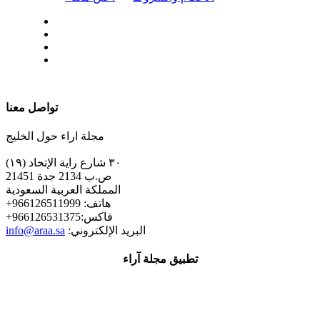
| تابعنا على
تواصل معنا
مجلة اراء حول الخليج
٣٠ شارع راية الإتحاد (١٩)
ص.ب 2134 جدة 21451
المملكة العربية السعودية
+هاتف: 966126511999
+فاكس:966126531375
:البريد الإلكتروني
info@araa.sa
تطبيق مجلة آراء