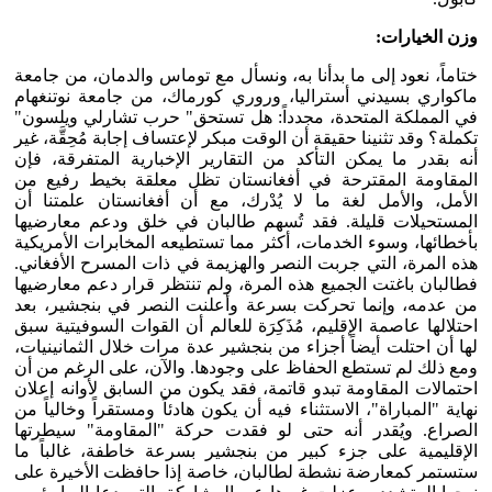
وزن الخيارات:
ختاماً، نعود إلى ما بدأنا به، ونسأل مع توماس والدمان، من جامعة
ماكواري بسيدني أستراليا، وروري كورماك، من جامعة نوتنغهام
في المملكة المتحدة، مجدداً: هل تستحق" حرب تشارلي ويلسون"
تكملة؟ وقد تثنينا حقيقة أن الوقت مبكر لإعتساف إجابة مُحِقَّة، غير
أنه بقدر ما يمكن التأكد من التقارير الإخبارية المتفرقة، فإن
المقاومة المقترحة في أفغانستان تظل معلقة بخيط رفيع من
الأمل، والأمل لغة ما لا يُدْرك، مع أن أفغانستان علمتنا أن
المستحيلات قليلة. فقد تُسهم طالبان في خلق ودعم معارضيها
بأخطائها، وسوء الخدمات، أكثر مما تستطيعه المخابرات الأمريكية
هذه المرة، التي جربت النصر والهزيمة في ذات المسرح الأفغاني.
فطالبان باغتت الجميع هذه المرة، ولم تنتظر قرار دعم معارضيها
من عدمه، وإنما تحركت بسرعة وأعلنت النصر في بنجشير، بعد
احتلالها عاصمة الإقليم، مُذَكِرَة للعالم أن القوات السوفيتية سبق
لها أن احتلت أيضاً أجزاء من بنجشير عدة مرات خلال الثمانينيات،
ومع ذلك لم تستطع الحفاظ على وجودها. والآن، على الرغم من أن
احتمالات المقاومة تبدو قاتمة، فقد يكون من السابق لأوانه إعلان
نهاية "المباراة"، الاستثناء فيه أن يكون هادئاً ومستقراً وخالياً من
الصراع. ويُقدر أنه حتى لو فقدت حركة "المقاومة" سيطرتها
الإقليمية على جزء كبير من بنجشير بسرعة خاطفة، غالباً ما
ستستمر كمعارضة نشطة لطالبان، خاصة إذا حافظت الأخيرة على