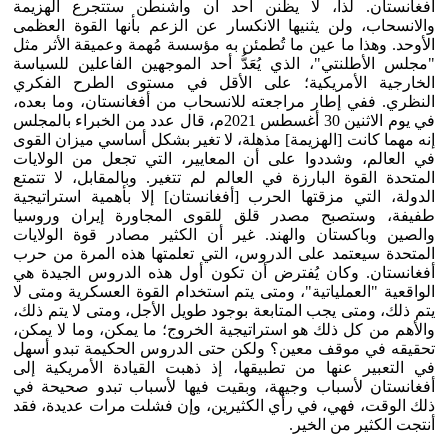
أفغانستان. لذا، لا يظنن أحد أن واشنطن ستتجرع الهزيمة
والانسحاب، ولن يثنيها الانكسار عن الزعم بأنها القوة العظمى
الأوحد. وهذا ما عين ما تُطمئن به مؤسسة مُهمة وعميقة الأثر مثل
"مجلس الأطلنتي"، الذي يُعَدُّ أحد الموجهين الفاعلين للسياسة
الخارجية الأمريكية؛ على الأقل في مستوى الطرح الفكري
النظري. ففي إطار مراجعته للانسحاب من أفغانستان، وما بعده،
في يوم الاثنين 30 أغسطس 2021م، قال عدد من الخبراء بالمجلس
إنه مهما كانت [الهزيمة] مذهلة، لا تغير بشكل أساسي ميزان القوى
في العالم، وشددوا على أن المعايير، التي تجعل من الولايات
المتحدة القوة البارزة في العالم لم تتغير. وبالمقابل، لا تتمتع
الدولة، التي مزقتها الحرب [أفغانستان] إلا بأهمية استراتيجية
طفيفة، وستصبح مصدر قلق للقوى المجاورة إيران وروسيا
والصين وباكستان والهند. غير أن الكثير مصادر قوة الولايات
المتحدة سيعتمد على الدروس، التي تعلمتها هذه المرة من حرب
أفغانستان. وكان يُفترض أن تكون أول هذه الدروس الجيدة هي
الواقعية "العملياتية"، ومتى يتم استخدام القوة العسكرية ومتى لا
يتم ذلك، ومتى يجب المتابعة بوجود طويل الأجل، ومتى لا يتم ذلك،
والأهم من كل ذلك هو استراتيجية الخروج؛ ما يمكن، وما لا يمكن،
تحقيقه في موقف معين؟ ولكن حتى الدروس الحكيمة تبدو أسهل
في التعبير عنها من تطبيقها، إذ ذهبت القيادة الأمريكية إلى
أفغانستان لأسباب وجيهة، وبقيت فيها لأسباب تبدو صحيحة في
ذلك الوقت، فهي، في رأي الكثيرين، وإن فشلت مرات عديدة، فقد
أنتجت الكثير من الخير.