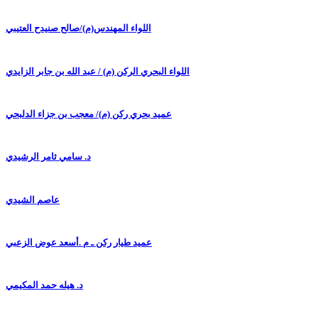
اللواء المهندس(م)/صالح صنيدح العتيبي
اللواء البحري الركن (م) / عبد الله بن جابر الزايدي
عميد بحري ركن (م)/ معجب بن جزاء الدلبحي
د. سامي ثامر الرشيدي
عاصم الشيدي
عميد طيار ركن ـ م .أسعد عوض الزعبي
د. هيله حمد المكيمي