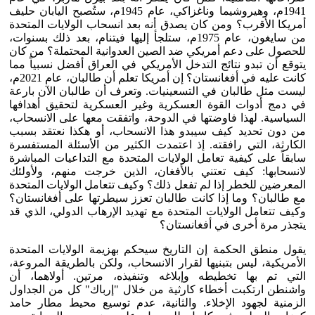
1941م، وهيروشيما وناغزاكي، عام 1945م، ستُصبح اليابان حليف
أمريكا الأقرب؟ ومن كان يصدق أنه بعد انسحاب الولايات المتحدة
من سايغون، عام 1975م، ستلجأ إليها فيتنام، بعد ذلك بسنوات،
للحصول على دعم أمريكي ضد الصين العدوانية المحتملة؟ من كان
يتوقع أن تبدو نتائج التدخل الأمريكي في العراق أفضل نسبياً مما
كانت عليه في أفغانستان؟ إن أمريكا تعلم أن طالبان، عام 2021م،
ليست مثل طالبان في التسعينيات. وتعرف أن طالبان الآن بارعة
في دمج أدوات القوة العسكرية وغير العسكرية لتحقيق أهدافها
السياسية. لهذا فاوضتها في الدوحة، واتفقت معها على الانسحاب،
من دون تحديد كيف سيبدو هذا الانسحاب، أو هكذا نعتقد بسبب
الكارثة، التي رافقته. إذ اعتمدت الكثير من الأسئلة المستفسرة
سابقاً على كيفية تعامل الولايات المتحدة مع التداعيات المباشرة
لانسحابها: كيف تعتني بالأفغان، الذين خرجت منهم، ولأولئك
المعرضين للخطر إذا لم تفعل ذلك؟ وكيف تتعامل الولايات المتحدة
مع طالبان؟ وما إذا كانت طالبان تعزز سيطرتها على أفغانستان؟
وكيف تتعامل الولايات المتحدة مع تهديد الإرهاب الدولي، الذي قد
يتجذر مرة أخرى في أفغانستان؟
يقول منطق الحكمة إن التاريخ سيحكم بهزيمة الولايات المتحدة
الأمريكية، ليس بتبنيها لقرار الانسحاب، ولكن بالطريقة المروعة،
التي تم بها تخطيطه وإبلاغه وتنفيذه، مرتين. أولاهما، أن
واشنطن ارتكبت أخطاء كارثية من خلال "إرباك" كل من الجداول
الزمنية لجهود الإخلاء. والثانية، عدم توسيع محيط مطار حامد