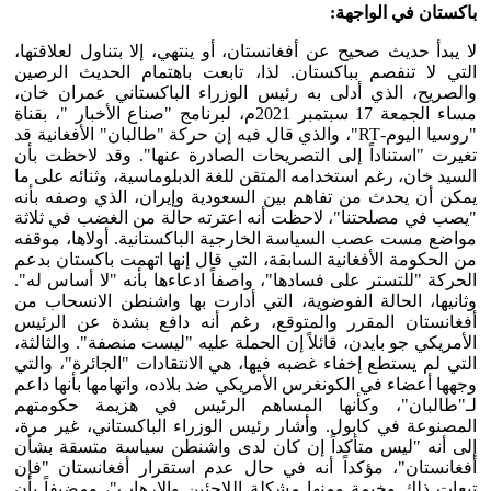
باكستان في الواجهة:
لا يبدأ حديث صحيح عن أفغانستان، أو ينتهي، إلا بتناول لعلاقتها،
التي لا تنفصم بباكستان. لذا، تابعت باهتمام الحديث الرصين
والصريح، الذي أدلى به رئيس الوزراء الباكستاني عمران خان،
مساء الجمعة 17 سبتمبر 2021م، لبرنامج "صناع الأخبار "، بقناة
"روسيا اليوم-RT"، والذي قال فيه إن حركة "طالبان" الأفغانية قد
تغيرت "استناداً إلى التصريحات الصادرة عنها". وقد لاحظت بأن
السيد خان، رغم استخدامه المتقن للغة الدبلوماسية، وثنائه على ما
يمكن أن يحدث من تفاهم بين السعودية وإيران، الذي وصفه بأنه
"يصب في مصلحتنا"، لاحظت أنه اعترته حالة من الغضب في ثلاثة
مواضع مست عصب السياسة الخارجية الباكستانية. أولاها، موقفه
من الحكومة الأفغانية السابقة، التي قال إنها اتهمت باكستان بدعم
الحركة "للتستر على فسادها"، واصفاً ادعاءها بأنه "لا أساس له".
وثانيها، الحالة الفوضوية، التي أدارت بها واشنطن الانسحاب من
أفغانستان المقرر والمتوقع، رغم أنه دافع بشدة عن الرئيس
الأمريكي جو بايدن، قائلاً إن الحملة عليه "ليست منصفة". والثالثة،
التي لم يستطع إخفاء غضبه فيها، هي الانتقادات "الجائرة"، والتي
وجهها أعضاء في الكونغرس الأمريكي ضد بلاده، واتهامها بأنها داعم
لـ"طالبان"، وكأنها المساهم الرئيس في هزيمة حكومتهم
المصنوعة في كابول. وأشار رئيس الوزراء الباكستاني، غير مرة،
إلى أنه "ليس متأكداً إن كان لدى واشنطن سياسة متسقة بشأن
أفغانستان"، مؤكداً أنه في حال عدم استقرار أفغانستان "فإن
تبعات ذلك وخيمة ومنها مشكلة اللاجئين والإرهاب"، ومضيفاً بأن