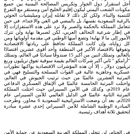
أجل استقرار دول الجوار وتكريس المصالحة اليمنية بين جميع
مكونات الشعب اليمني ليكون إقليم الخليج آمن ومستقر مع التفرغ
للتنمية والبناء. ولكن كل ذلك لا تقابله إيران وميليشيات الحوثي
بالرغبة السعودية نفسها، بل بالمضي في الغي والاعتداء، في حين
تتعامل المملكة بالحكمة والصبر ولا ترد على هذه الاستفزازات إلا
في إطار شرعية التحالف العربي، لكن لصبرها نهاية ولن تترك
الأمور إلى ما لا نهاية! وتضع أمنها الوطني في مقدمة أولوياتها ومن
كل زواياه، وإن كانت المملكة تحافظ على ريادتها الاقتصادية
وتفوقها بالاقتصاد الأكبر في المنطقة وأحد أقوى عشرين اقتصادًا
بالعالم، وتمتلك اثنين من أكبر 15 صندوقًا سياديًا في العالم، وتمتلك
"أرامكو " ثاني أكبر شركات العالم بقيمة سوقية تفوق تريليون وربع
تريليون دولار ، إلا أن هذه المؤشرات الاقتصادية يواكبها تطورات
عسكرية وجاهزية عالية في القوات المسلحة والتسليح فهي في
المرتبة العشرين عالميًا من حيث ترتيب الجيوش في العالم،
واحتلت المرتبة الخامسة عالميًا في الإنفاق العسكري الدفاعي
عام 2019م، وكذلك في الأمن السيبراني حيث احتلت المملكة
المرتبة الثانية عالميًا في الدليل العالمي للأمن السيبراني عام
2020م، بعد أن وضعت الاستراتيجية السعودية 6 محاور، وطرحت
المبادرة الوطنية الشاملة للأمن السيبراني إحدى عشرة مبادرة
لتحقيق ثلاثة أهداف رئيسية.
في الختام، لن تتخلى المملكة العربية السعودية عن حماية الأمن