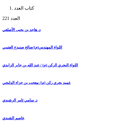
كتاب العدد
العدد 221
د. هاجد بن يحيى الأصلعي
اللواء المهندس(م)/صالح صنيدح العتيبي
اللواء البحري الركن (م) / عبد الله بن جابر الزايدي
عميد بحري ركن (م)/ معجب بن جزاء الدلبحي
د. سامي ثامر الرشيدي
عاصم الشيدي