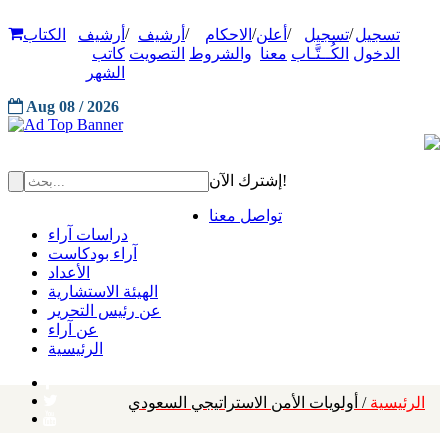
/
/
/
/
/
تسجيل
تسجيل
أعلن
الاحكام
أرشيف
أرشيف
الكتاب
الدخول
الكُــتَّـاب
معنا
والشروط
التصويت
كاتب
الشهر
Aug 08 / 2026
إشترك الآن!
تواصل معنا
دراسات آراء
آراء بودكاست
الأعداد
الهيئة الاستشارية
عن رئيس التحرير
عن آراء
الرئيسية
الرئيسية
/ أولويات الأمن الاستراتيجي السعودي