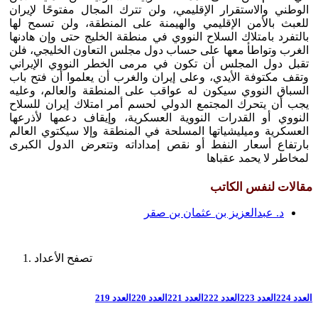
الوطني والاستقرار الإقليمي، ولن تترك المجال مفتوحًا لإيران
للعبث بالأمن الإقليمي والهيمنة على المنطقة، ولن تسمح لها
بالتفرد بامتلاك السلاح النووي في منطقة الخليج حتى وإن هادنها
الغرب وتواطأ معها على حساب دول مجلس التعاون الخليجي، فلن
تقبل دول المجلس أن تكون في مرمى الخطر النووي الإيراني
وتقف مكتوفة الأيدي، وعلى إيران والغرب أن يعلموا أن فتح باب
السباق النووي سيكون له عواقب على المنطقة والعالم، وعليه
يجب أن يتحرك المجتمع الدولي لحسم أمر امتلاك إيران للسلاح
النووي أو القدرات النووية العسكرية، وإيقاف دعمها لأذرعها
العسكرية وميليشياتها المسلحة في المنطقة وإلا سيكتوي العالم
بارتفاع أسعار النفط أو نقص إمداداته وتتعرض الدول الكبرى
لمخاطر لا يحمد عقباها
مقالات لنفس الكاتب
د. عبدالعزيز بن عثمان بن صقر
تصفح الأعداد
العدد 224
العدد 223
العدد 222
العدد 221
العدد 220
العدد 219