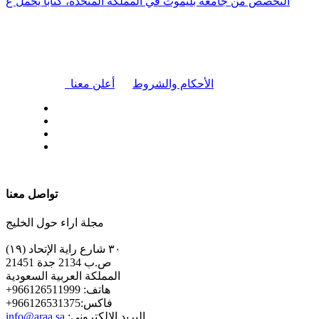
التخصص من جامعة بليموث في المملكة المتحدة، كتابًا يحمل ع
|
الأحكام والشروط
أعلن معنا
| تابعنا على
تواصل معنا
مجلة اراء حول الخليج
٣٠ شارع راية الإتحاد (١٩)
ص.ب 2134 جدة 21451
المملكة العربية السعودية
+هاتف: 966126511999
+فاكس:966126531375
:البريد الإلكتروني
info@araa.sa