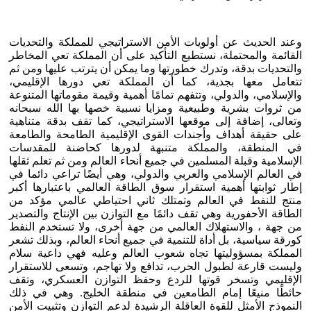
وعند الحديث عن أولويات الأمن الاستراتيجي للمملكة والتحديات
القائمة والمحتملة، نستطيع التأكيد على أن المملكة تعي المخاطر
والتحديات بدقة، وتدرك خطورتها وما يمكن أن يترتب عليها ومن ثم
تتعامل معها بجدية، كما أن المملكة تعي دورها الإقليمي،
والإسلامي، والدولي، وتتفهم تمامًا أهمية وقيمة مقوماتها المتنوعة
من ثروات بشرية وطبيعية ومزايا نسبية خصها بها الله سبحانه
وتعالى، إضافة إلى موقعها الاستراتيجي، كما تقف بدقة متناهية
على حقيقة أهداف وأجندات القوى الإقليمية الطامحة والطامعة
في المنطقة، والمملكة متنبهة لدورها كحاضنة للمقدسات
الإسلامية وقبلة المسلمين في جميع أنحاء العالم ومن ثم تعلم ثقلها
في العالم الإسلامي والعربي والدولي، وهي أيضًا تراعي دائما في
إطار ثوابتها أهمية استقرار سوق الطاقة العالمي باعتبارها أكبر
منتج للنفط في العالم وتمتلك ثاني احتياطي عالمي مؤكد من
الطاقة الأحفورية وهي تقف دائمًا مع التوازن بين الإنتاج والتصدير
من جهة ، والاستهلاك العالمي من جهة أخرى، ولا تستخدم النفط
كورقة سياسية، بل أداة للتنمية في جميع أنحاء العالم، وبذلك تشعر
المملكة بمسؤوليتها تجاه شعوب العالم وعليه فهي داعية سلام
وليست قارعة لطبول الحرب، تدافع ولا تهاجم، وتسعى للاستقرار
الإقليمي وتسخر قوتها للردع وحفظ التوازن العسكري، وتقف
حائطًا منيعًا إمام الطامعين في منطقة الخليج. وهي في ذلك
النموذج الأمثل للقوة العاقلة الرشيدة لدعم التوازن وتثبيت الأمن