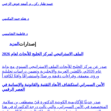
عميد طيار ركن ـ م .أسعد عوض الزعبي
د. هيله حمد المكيمي
د. فاطمة الشامسي
إصدارات
المزيد
الملف الاستراتيجي لمركز الخليج للأبحاث لعام 2026
صدر عن مركز الخليج للأبحاث الملف الاستراتيجي السنوي مع بداية
عام 2026م، باللغتين العربية والانجليزية وتضمن دراسات تحليلية
ورؤى معمقة، وقراءات دقيقة ورصدًا واستشرافًا وافيًا لكافة أ
الأمن السيبراني استكشاف الأبعاد التقنية والقانونية والإنسانية في
العصر الرقمي
صدر حديثًا للأكاديمية الكويتية الدكتورة فَيّ مصطفى بن سلامة
المتخصصة في الأمن السيبراني، والتي نالت درجة الدكتوراه في هذا