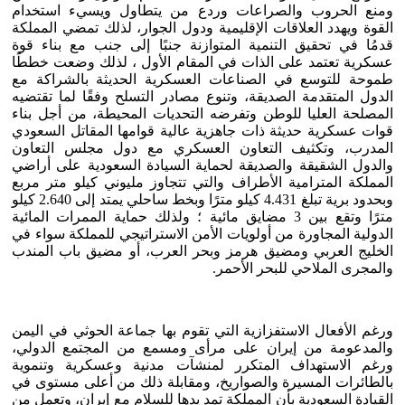
ومنع الحروب والصراعات وردع من يتطاول ويسيء استخدام
القوة ويهدد العلاقات الإقليمية ودول الجوار، لذلك تمضي المملكة
قدمُا في تحقيق التنمية المتوازنة جنبًا إلى جنب مع بناء قوة
عسكرية تعتمد على الذات في المقام الأول ، لذلك وضعت خططًا
طموحة للتوسع في الصناعات العسكرية الحديثة بالشراكة مع
الدول المتقدمة الصديقة، وتنوع مصادر التسلح وفقًا لما تقتضيه
المصلحة العليا للوطن وتفرضه التحديات المحيطة، من أجل بناء
قوات عسكرية حديثة ذات جاهزية عالية قوامها المقاتل السعودي
المدرب، وتكثيف التعاون العسكري مع دول مجلس التعاون
والدول الشقيقة والصديقة لحماية السيادة السعودية على أراضي
المملكة المترامية الأطراف والتي تتجاوز مليوني كيلو متر مربع
وبحدود برية تبلغ 4.431 كيلو مترًا وبخط ساحلي يمتد إلى 2.640 كيلو
مترًا وتقع بين 3 مضايق مائية ؛ ولذلك حماية الممرات المائية
الدولية المجاورة من أولويات الأمن الاستراتيجي للمملكة سواء في
الخليج العربي ومضيق هرمز وبحر العرب، أو مضيق باب المندب
والمجرى الملاحي للبحر الأحمر.
ورغم الأفعال الاستفزازية التي تقوم بها جماعة الحوثي في اليمن
والمدعومة من إيران على مرأى ومسمع من المجتمع الدولي،
ورغم الاستهداف المتكرر لمنشآت مدنية وعسكرية وتنموية
بالطائرات المسيرة والصواريخ، ومقابلة ذلك من أعلى مستوى في
القيادة السعودية بأن المملكة تمد يدها للسلام مع إيران، وتعمل من