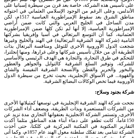
على تأسيس هذه الشركة، خاصة بعد قرن من سيطرة إسبانيا على
الأندلس، وعلى الرغم من الوجود الإسلامي العثماني في احتوائه
مناطق الشرق بعد سقوط الإمبراطورية العباسية 1517م، لكن
مدن الساحل في الخليج العربي والتي كانت ضمن أراضي
الإمبراطورية العباسية، إلا أنها لم تكن كلها ضمن الإمبراطورية
العثمانية، كما أن التوسع البرتغالي في آسيا وإفريقيا بشركتها
النامية (شركة الهند الشرقية البرتغالية) في الهند والخليج وغيرها
شجعت الدول الأوروبية الأخرى للتوغل ومنافسة البرتغال بذات
الطريقة أي من خلال تأسيس شركاتها وعلى غرارها، ومنها إنجلترا،
للتحكم في طرق التجارة، والتجارة هي الهدف الرئيسي والأساسي
للشركة، وتوفير السلع الشرقية كالتوابل والجواهر والعطور
والبخور والحرير والقطن والأنسجة الشرقية النفيسة والشاي
والقهوة... في الأسواق الإنجليزية، بحيث تخرج من سيطرة الدول
الأوروبية فيما تخص الوكالات البضائع الشرقية.
شركة بجنود وسلاح:
نجحت شركة الهند الشرقية الإنجليزية في توسعها كمثيلاتها الأخرى
من الشركات المستعمرة وبذات الطريقة، ويضعف أداء الشركات
الأخرى، وتستمر الشركة الانجليزية بعنفوانها التجاري مدة تزيد عن
150عاماً، كانت تطفو على دماء أبناء هذه المناطق مثلما أكدت
التقارير المكتوبة في المكتبة المركزية في كلكتا، حتى أخذت
الشركة تتنامى بعد تفكك سلطنة مغول الهند عام 1857م، وكما أتى
في كتاب شركة جون المسلحة: شركة الهند الشرقية الإنجليزية،