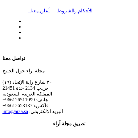
|
الأحكام والشروط
أعلن معنا
| تابعنا على
تواصل معنا
مجلة اراء حول الخليج
٣٠ شارع راية الإتحاد (١٩)
ص.ب 2134 جدة 21451
المملكة العربية السعودية
+هاتف: 966126511999
+فاكس:966126531375
:البريد الإلكتروني
info@araa.sa
تطبيق مجلة آراء