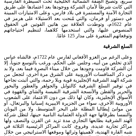
سريع، وتصبح الضفة الشمالية الخليجية تحت السيطرة الفارسية
التي كانت شرطاً لأمان الشركة ووجودها بعد اعتمادها على طريق
التجارة الآمنة والمستمرة في بلاد فارس، وعلى الامتيازات المبينة
في دستور أو فرمان، والتي مُنحت بعد الاستيلاء على هرمز في
عام 1622م، وتوطدت العلاقة بين هاتين القوتين في الحقوق
المنصوص عليها، والتي استخدمها كلاهما، لتنظيم احتياجاتهم
وتوقعاتهم المتغيرة على مدار 125 عامًا.
السلع الشرقية
وعلى الرغم من الغزو الأفغاني لفارس عام 1722م، فالشاه عباس
الذي تخلص من أبيه، وجلس على الحكم، ورغب بالتوسع جنوباً، إلا
أن الشركة قاومت وجودها من خلال ميناء البصرة فيما بعد. ولا بد
من ذكر المنافسات الأوروبية على الشرق مرة أخرى، لتجعل من
شركة الهند الشرقية الإنجليزية قوية وبلا رحمة، والتي أثبتت نجاحها
في توفير السلع الشرقية كالتوابل والجواهر والعطور والبخور
والحرير والقطن والأنسجة الشرقية النفيسة والشاي والقهوة في
الأسواق الإنجليزية، وكان لها ذلك من دون الاعتماد على الشعوب
الأوروبية الأخرى، سواء من الجزيرة الايبيرية إسبانيا والبرتغال، أو
من موانئ إيطاليا المطلة على البحر المتوسط، ولا من اليونان
والنمسا بطرقاتها جهة الدولة العثمانية النامية حينها، لتظل شركة
الهند الشرقية بطابعها التجاري مدة تزيد عن القرن والنصف ولها
مراكز تجارية عديدة، وفروع، كانت المراكز الرئيسية الثلاثة في
شبه القارة الهندية، لأهميتها وثرائها وموقعها الاستراتيجي من خلال