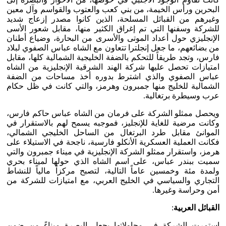
البحرين ورأس الخيمة، من بني كعب والعتوب والقواسم وآل معين
وغيرهم من القبائل المسلحة، الذين كانوا مصدر إزعاج شديد
للشركة وسفنها التي تم إغراق الكثير منها، مقابل شعور الأسى
الإنجليزي حول أعداد الموتى والأسرى من البحارة، وضياع أطنان
من بضائعهم، ما جعل إنجلترا تتعاون مع الشاه عباس الصفوي لبلاد
فارس، وتجد طريقاً للتحكم بالضفة الخليجية الشمالية كلها، مقابل
امتيازات تحصل عليها شركة الهند الشرقية الإنجليزية من الشاه
عباس الصفوي والذي اشترط بدوره أخذ مساحات من الضفة
الشمالية للخليج منها جمبرون وهرمز، والتي كانت في ظل حكام
عرب وسيطرة برتغالية.
ويحصل ممثلو الشركة على فرمان من الشاه عباس حاكم فارس،
وكانت مرضية للغاية للإنجليز، فموجبه يسمح لهم بالاستقرار في
الموانئ مقابل طرد البرتغال من الساحل الخليجي الشمالي،
فكانت العملية العسكرية الأنكلو فارسية، ناجحة في الاستيلاء على
هرمز، واستقرار ممثلو الشركة الإنجليزية في ميناء جمبرون والتي
سميت ببندر عباس، على اسم الشاه الذي حولها لميناء بحري
ولمدة مئة وخمسين عاماً التالية، لتصبح مركزاً مالياً للنشاط
التجاري والسياسي في الخليج العربي، مع امتيازات للشركة من
أمن وحراسة وغيرها.
القبائل العربية
:
استمرت الشركة في محاولاتها بجعل البصرة ميناءً من ضمن