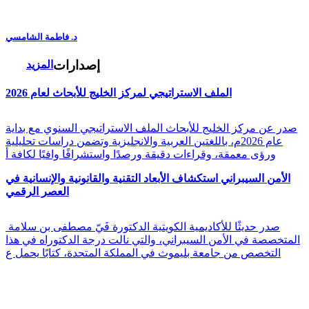
د. فاطمة الشامسي
إصدارات
المزيد
الملف الاستراتيجي لمركز الخليج للأبحاث لعام 2026
صدر عن مركز الخليج للأبحاث الملف الاستراتيجي السنوي مع بداية
عام 2026م، باللغتين العربية والانجليزية وتضمن دراسات تحليلية
ورؤى معمقة، وقراءات دقيقة ورصدًا واستشرافًا وافيًا لكافة أ
الأمن السيبراني استكشاف الأبعاد التقنية والقانونية والإنسانية في
العصر الرقمي
صدر حديثًا للأكاديمية الكويتية الدكتورة فَيّ مصطفى بن سلامة
المتخصصة في الأمن السيبراني، والتي نالت درجة الدكتوراه في هذا
التخصص من جامعة بليموث في المملكة المتحدة، كتابًا يحمل ع