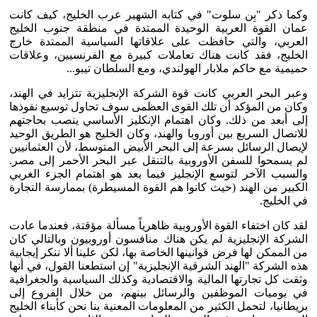
وكما ذكر "بِن سلوت" في كتابه الشهير عرب الخليج، كيف كانت
عمان القوة العربية الوحيدة الممتدة في منطقة جنوب الخليج
العربي، والتي حافظت على علاقاتها السياسية الممتدة خارج
الخليج، فقد كانت هناك تعاملات كبيرة مع الفرنسيين، وعلاقات
حميمية مع حاكم ملابار الهولندي، ومع السلطان تيبو...
وعبر البحر العربي كانت قوة الشركة الإنجليزية تتزايد في الهند،
وكان من المؤكد أن تلك القوى العظمى سوف تحاول توسيع نفوذها
إلى أبعد من ذلك. وكان اهتمام الإنكليز الأساسي ينصب بحاجتهم
للاتصال السريع بين أوروبا والهند، وكان الخليج هو الطريق الوحيد
لإيصال الرسائل بسرعة إلى البحر الأبيض المتوسط، لأن العثمانيين
لم يسمحوا للسفن الأوروبية بالتنقل عبر البحر الأحمر إلى مصر.
والسبب الآخر لتوسع الإنجليز فيما بعد هو اهتمام الجزء الغربي
الكبير من الهند (حيث كانوا هم القوة المسيطرة) بممارسة التجارة
في الخليج.
لقد كان اختفاء القوة الأوروبية ظاهرياً مسألة مؤقتة، فعندما عادت
الشركة الإنجليزية لم يكن هناك منافسون أوروبيون وبالتالي كان
من الممكن لها فرض قوانينها الخاصة بها، لكن علينا ألا ننكر إيجابية
هذه الشركة "الهند الشرقية الإنجليزية" إن استطعنا القول، في أنها
وثقت كل تجارتها المالية والاقتصادية وكذلك السياسية والجغرافية
في يوميات الموظفين والرسائل بينهم، من خلال الفروع إلى
بريطانيا، لتحمل الكثير من المعلومات المعنية بنا نحن كأبناء الخليج