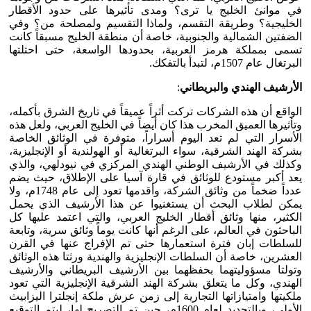
في موانئ الخليج يا ترى؟ ومدى تأثيرها على حدود الأقطار
الخليجية؟ وطريقة التقسم، ولماذا التقسيم ولمصلحة من؟ وفي
الضفتين الشمالية والجنوبية، خاصة أن منطقة الخليج مسبقاً كانت
تسمى بمملكة هرمز العربية، بحدودها الواسعة، حتى احتلتها
البرتغال عام 1507م، لتبدأ بالتفكك.
الأرشيف الهندي والبريطاني
:
الواقع أن هذه الشركات تركت أثراً عميقاً في تاريخ الشرق بأكمله،
وتأثيرها العميق المخرب هذا كان أيضاً في الخليج العربي، ولعل هذه
الأسرار التي لم تعد اليوم أسراراً، متوفرة في الوثائق الخاصة
بشركة الهند الشرقية، سواء البرتغالية أو الهولندية أو الإنجليزية،
وكذلك في الأرشيف الوطني الهندي المركزي في نيودلهي، والذي
يعد أكبر مستودع للوثائق في قارة آسيا على الإطلاق، حيث يضم
عدداً ضخماً من وثائق الشركة، وأقدمها تعود إلى عام 1748م، ولا
يمكن لطلاب البحث أن يستغنيوا عن هذا الأرشيف الذي يحمل
الكثير، منها وثائق أقطار الخليج العربي، والتي اعتمد عليها كل
الباحثون في العالم، على الرغم أنها كانت يوماً وثائق سرية، وتابعة
للسلطات إبان فترة استعمارها حتى تم الإفراج عنها في القرن
العشرين، خاصة أن السلطات الإنجليزية والهندية ورثتا هذه الوثائق
وتولتا مسؤوليتهما بحفظهما بين الأرشيف البريطاني والأرشيف
الهندي، وكل ما يتعلق بشركة الهند الشرقية الإنجليزية التي تعود
ملكيتها وامتيازاتها التجارية إلى زمن عرش ملكة إنجلترا اليزابيث
الأولى، وبالتحديد لعام 1600م، حين تم التصريح لها، ليتم التوقيع