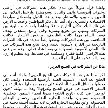
ولعلنا قرأنا طويلاً عن مدى تحكم هذه الشركات في أراضي
وخيرات إندونيسيا والهند واليابان وسومطرة وأرخبيل الملايو إلى
الصين والفلبين، والاستئثار ببضائع هذه الدول واستغلال مواردها
الاقتصادية والبشرية، وإن أتينا على ذكر المواطنين وأصحاب الأرض
في تلك البلاد فكان التاريخ حافلاً وشاهداً بأحداث مأساوية بين
الشركات وبينهم، من تجويع وتشريد وقتل أو بيع، متنفذين بهدف
توفير السلع مهما كانت الظروف، وبأبخس الأسعار، فكانت
المنافسة بين هذه الشركات وبعضها أيضاً شديدة في تلك الفترات
التاريخية في القارة الآسيوية الغنية، ولعل نتائج هذه الشركات في
تلك المدن الآسيوية نلمسها حتى يومنا هذا، فعلى الرغم من غنى
هذه الأراضي، لكنها فقيرة ومنتكسة في فسادها، وبلا تنظيم إداري،
وما زالت تعتمد على السلع الغربية.
ماذا عن الشركات في الخليج العربي:
لكن ماذا عن هذه الشركات في الخليج العربي؟ ولماذا أتت إلى
الخليج بعد المدن الآسيوية الغنية بأراضيها المنتجة؟ وكيف كان
دخولها والقبائل العربية الحاكمة على جميع سواحلها حينذاك تقاوم
السفن الأجنبية في حوض الخليج وتُغرقها؟ وهذا ما يوثقه "جون
لوريمر" في كتابه (تاريخ الخليج) مدوناً أسماء السفن الإنجليزية
المفقودة بسببهم، وأعداد البحارة الضائعين وخسائر البضائع
المحمولة، وعن مقاومة البحارة العرب لأية سفينة أجنبية دخيلة في
حوض الخليج العربي. فما الذي استفادته هذه الشركات من وجودها