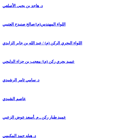
د. هاجد بن يحيى الأصلعي
اللواء المهندس(م)/صالح صنيدح العتيبي
اللواء البحري الركن (م) / عبد الله بن جابر الزايدي
عميد بحري ركن (م)/ معجب بن جزاء الدلبحي
د. سامي ثامر الرشيدي
عاصم الشيدي
عميد طيار ركن ـ م .أسعد عوض الزعبي
د. هيله حمد المكيمي