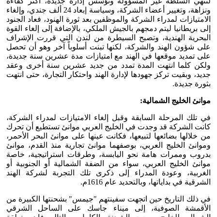
لتنهي السلطة غير المسؤولة وتؤسس إدارة جديدة، أكثر كفاءة
ونزاهة، وتغيير أعضاء الشركة، وسياسة إبعاد 24 ألف جندي، وإلغاء
الامتيازات لمدراء الشركة والموظفين بعد ثورة الهنود، فعاد الجنود
إلى بريطانيا ليتم دمجهم بالجيش الملكي، بالإضافة إلى إلغاء القوة
البحرية الهندية، وتصبح السيطرة من لندن التي قررت الإشراف
على شؤون الهند والشركة، لكنها تبنت أسلوباً آخر وهو أن تحصل
على تمديد موقعها في الهند مع امتيازات مدة عشرين سنة جديدة،
ولكن كلما انتهت المدة تمدد من جديد عشرين سنة أخرى وعقد
جديد، وبقيت تركز جهودها لإدارة الهند واحتكار التجارة، حتى انتهت
بثورة جديدة.
موانئ الخليج الشمالية:
في تلك المرحلة السابقة وقبل إلغاء الامتيازات لمدراء الشركة،
كانت الشركة قد وجدت في الخليج العربي موانئ تستطيع أن تحرك
من خلالها بضائعها لتبيعها، فكانت عينها على موانئ البحر الأحمر،
وموانئ الخليج العربي، بوصفهما موانئ تجارية منذ القدم، موانئ
بدروب وممرات هامة نحو اليابسة، وطرقات استراتيجية، خاصة
موانئ الخليج العربي، سواء من الضفة الشمالية أو الجنوبية أو
الغربية، وعودة المدراء إلى ذكرى تلك التجربة لشركة الهند
الشرقية في بداياتها، وبالتحديد عام 1616م.
في ذلك التاريخ حين اتجهت سفينتهم "جيمس" بشحنتها الكبيرة من
الأقمشة الصوفية، إلى ميناء جاسك على الساحل الشرقي