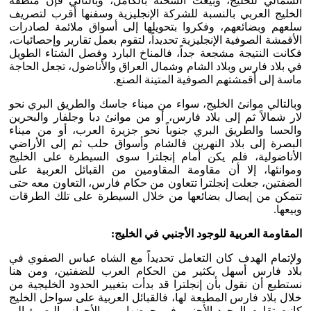
الشمالي للخليج، وبيعت الشحنة بالكامل، وبالتالي فإن منطقة
الخليج العربي بالنسبة للشركة الإنجليزية وسفنها أقرب لتصريف
سلعهم وبضائعهم، وفكروا بتحويلها إلى أسواق ملائمة لصادرات
الأقمشة الصوفية الإنجليزية تحديداً، لتقوم بعمل تقارير وإحصائيات،
فكانت النتيجة مشجعة جداً، فالمناخ البارد وفصل الشتاء الطويل
في بلاد فارس وبلاد الشام وشمال العراق والأناضول، تجعل الحاجة
ماسة إلى أقمشتهم الصوفية المتينة الصنع.
وبالتالي موانئ الخليج، سواء من ميناء جاسك والطريق البري نحو
لار شمالاً ثم إلى بلاد فارس، أو من موانئ دبا وجلفار والبحرين
والحسا والطريق البري جنوباً نحو جزيرة العرب، أو من ميناء
البصرة إلى بلاد النهرين فالشام وأسواق حلب ثم إلى الأراضي
الأناضولية، فلم يكن أمام إنجلترا سوى السيطرة على الخليج
وموانئها، إلا أن مقاومة المقاومين من القبائل العربية على
الضفتين، جعلت إنجلترا تتعاون من حكام فارس، التعاون معه حتى
تتمكن من إيصال بضائعها من خلال السيطرة على تلك الطرقات
وبيعها.
المقاومة العربية للوجود الأجنبي في الخليج:
ولإتمام الهدف كان التعامل تحديداً مع الشاه عباس الصفوي في
بلاد فارس أسهل بكثير من الحكام العرب للضفتين، ومن هنا
نستطيع أن نقول بأن إنجلترا قد بدأت بتغيير الحدود الخليجية من
خلال بلاد فارس المطيعة لها، فالقبائل العربية على سواحل الخليج
كانت تقاوم الوجود الأجنبي في حوضها، من الأحواز والبصرة إلى