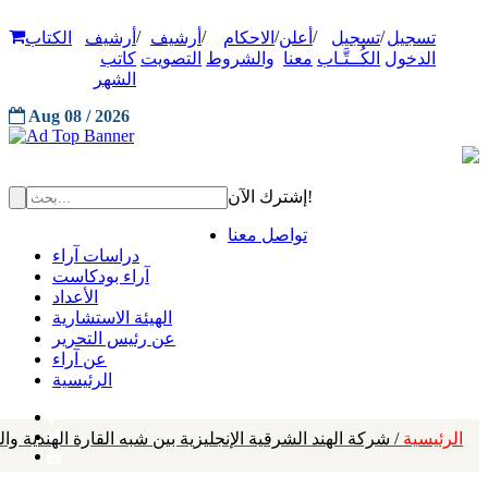
/
/
/
/
/
تسجيل
تسجيل
أعلن
الاحكام
أرشيف
أرشيف
الكتاب
الدخول
الكُــتَّـاب
معنا
والشروط
التصويت
كاتب
الشهر
Aug 08 / 2026
إشترك الآن!
تواصل معنا
دراسات آراء
آراء بودكاست
الأعداد
الهيئة الاستشارية
عن رئيس التحرير
عن آراء
الرئيسية
الرئيسية
/ شركة الهند الشرقية الإنجليزية بين شبه القارة الهندية وال