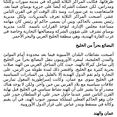
طرقاتها، فكانت المراكز الثلاثة للشركة في مدينة سورات وكلكتا
ومدراس، لكن حصلت الشركة أيضاً على جزيرة بومباي فيما بعد،
فاستعاضت به عن سورات، ومنذ ذلك الوقت أي في القرن الثامن
عشر، أصبحت المراكز الثلاثة تعرف بالمديريات، ولكل مديرية
رئيس يسمى بالحاكم، وبين أن يسمى حاكم أو رئيس كان مهامه
مساعدة مجلس الإدارة، لتؤخذ القرارات باسمه. كانت مديرية
بومباي تشرف على شؤون الشركة ومصالحها التجارية وخاصة في
غرب القارة الهندية، وهي منطقة الخليج العربي والبحر الأحمر.
البضائع بحراً من الخليج
أصبحت نشاطات البلدان الآسيوية فيما بعد محدودة أمام الموانئ
والمدن الخليجية، لينفرد الأوروبيون بنقل البضائع بحراً من الخليج
إلى ساحل كيرالا بالهند، حيث كان الساحل الغربي من الهند صلات
بحرية كثيرة مع الخليج، واقتصر ذلك لمدة طويلة من الزمن، على
التجارة ولم تقم الدول الهندية إلا بالقليل من المبادرات السياسية
في الخليج سوى مع عمان، وكانت إمبراطورية المغول تمارس
علاقات سياسية مع بلاد الفرس بين حين وآخر. ولكن لا يوجد هناك
مصدر أو ما يشير على أن للهند نشاط سياسي في الخليج قبل نهاية
القرن الثامن عشر عندما حاول حيدر علي، أو السلطان حيدر علي
خان وهو الحاكم الفعلي لمملكة ميسور جنوب الهند، في أن يقيم
وكالة في مسقط وبندر عباس على غرار الدول الأوروبية.
عمان والهند