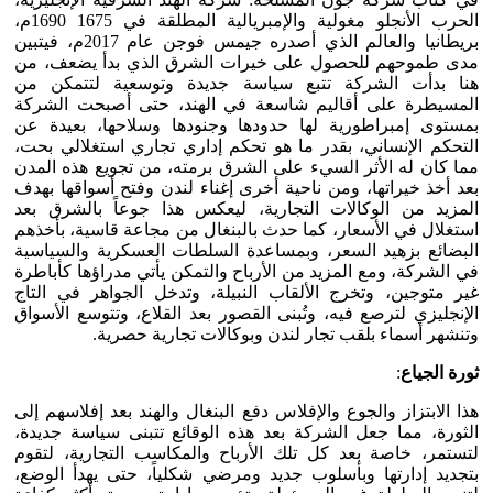
الحرب الأنجلو مغولية والإمبريالية المطلقة في 1675 1690م،
بريطانيا والعالم الذي أصدره جيمس فوجن عام 2017م، فيتبين
مدى طموحهم للحصول على خيرات الشرق الذي بدأ يضعف، من
هنا بدأت الشركة تتبع سياسة جديدة وتوسعية لتتمكن من
المسيطرة على أقاليم شاسعة في الهند، حتى أصبحت الشركة
بمستوى إمبراطورية لها حدودها وجنودها وسلاحها، بعيدة عن
التحكم الإنساني، بقدر ما هو تحكم إداري تجاري استغلالي بحت،
مما كان له الأثر السيء على الشرق برمته، من تجويع هذه المدن
بعد أخذ خيراتها، ومن ناحية أخرى إغناء لندن وفتح أسواقها بهدف
المزيد من الوكالات التجارية، ليعكس هذا جوعاً بالشرق بعد
استغلال في الأسعار، كما حدث بالبنغال من مجاعة قاسية، بأخذهم
البضائع بزهيد السعر، وبمساعدة السلطات العسكرية والسياسية
في الشركة، ومع المزيد من الأرباح والتمكن يأتي مدراؤها كأباطرة
غير متوجين، وتخرج الألقاب النبيلة، وتدخل الجواهر في التاج
الإنجليزي لترصع فيه، وتُبنى القصور بعد القلاع، وتتوسع الأسواق
وتنشهر أسماء بلقب تجار لندن وبوكالات تجارية حصرية.
ثورة الجياع
:
هذا الابتزاز والجوع والإفلاس دفع البنغال والهند بعد إفلاسهم إلى
الثورة، مما جعل الشركة بعد هذه الوقائع تتبنى سياسة جديدة،
لتستمر، خاصة بعد كل تلك الأرباح والمكاسب التجارية، لتقوم
بتجديد إدارتها وبأسلوب جديد ومرضي شكلياً، حتى يهدأ الوضع،