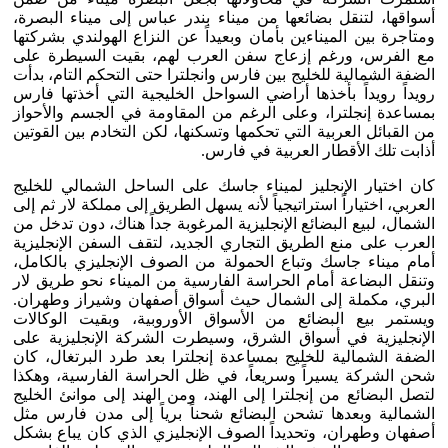
أسواقها، لتنقل بضائعها من ميناء بندر عباس إلى ميناء البصرة،
ومتاجرة بين الميناءين بأمان وبعيداً عن النزاع الهولندي بشركتها
مع الفرس، ورغم إزعاج سفن العرب لهم، بقيت السيطرة على
الضفة الشمالية للخليج بين فارس وانجلترا حتى التحكم التام، بدأت
رويداً رويداً بأخذها أراضي السواحل الخليجية التي أخذتها فارس
بمساعدة إنجلترا، وعلى الرغم من المقاومة في الجسم والأحواز
من القبائل العربية التي تحكمها وتسكنها، لكن التخادم بين القوتين
أذابت تلك الأقطار العربية في فارس.
كان اختيار الإنجليز لميناء جاسك على الساحل الشمالي للخليج
العربي، اختياراً استراتيجياً لأنه يسهل الطريق إلى مملكة لار ثم إلى
الشمال، لبيع البضائع الإنجليزية المرغوبة جداً هناك، دون تدخل من
العرب على منع الطريق التجاري الجديد، لتقف السفن الإنجليزية
أمام ميناء جاسك وتباع الحمولة من الصوف الإنجليزي بالكامل،
وتنقل البضاعة أمام الحراسة الفارسية من الميناء نحو طريق لار
البري، مكملة إلى الشمال حيث أسواق أصفهان وشيراز وطهران.
ويستمر بيع البضائع من الأسواق الأوروبية، وبقيت الوكالات
الإنجليزية في أسواق الشرق، وسيطرت الشركة الإنجليزية على
الضفة الشمالية للخليج بمساعدة إنجلترا بعد طرد البرتغال، كان
شحن الشركة يسيراً وسريعاً، في ظل الحراسة الفارسية، وهكذا
لتصل البضائع من إنجلترا إلى الهند، ومن الهند إلى موانئ الخليج
الشمالية وبعدها تشحن البضائع شحناً برياً إلى مدن فارس مثل
أصفهان وطهران، وتحديداً الصوف الإنجليزي الذي كان يباع بشكل