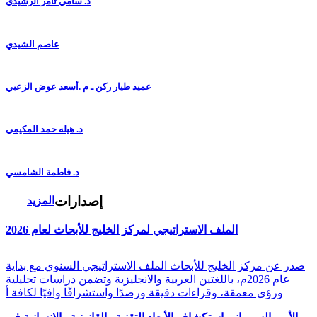
د. سامي ثامر الرشيدي
عاصم الشيدي
عميد طيار ركن ـ م .أسعد عوض الزعبي
د. هيله حمد المكيمي
د. فاطمة الشامسي
إصدارات
المزيد
الملف الاستراتيجي لمركز الخليج للأبحاث لعام 2026
صدر عن مركز الخليج للأبحاث الملف الاستراتيجي السنوي مع بداية
عام 2026م، باللغتين العربية والانجليزية وتضمن دراسات تحليلية
ورؤى معمقة، وقراءات دقيقة ورصدًا واستشرافًا وافيًا لكافة أ