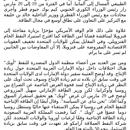
الطبيعي المسال إلى ألمانيا. أما في الفترة من 19 إلى 20 مارس
زار رئيس الوزراء الكوري الجنوبي كيم بوك جيوم قطر وأجرى
محادثات مع رئيس الوزراء القطري ووزير الداخلية خالد بن خليفة
مع التركيز على التعاون على نطاق أوسع في مجال الطاقة.
علاوة على ذلك قام الوفد الأمريكي مؤخرًا بزيارة مفاجئة إلى
فنزويلا لمناقشة قضايا أمن الطاقة كما اقترح استيراد النفط الخام
الفنزويلي، وفي المقابل يمكن للولايات المتحدة تخفيف العقوبات
الاقتصادية المفروضة على فنزويلا، إلا أن المفاوضات بين الجانبين
لم تسر على ما يرام.
ومن بين العديد من أعضاء منظمة الدول المصدرة للنفط "أوبك"
هناك اختلافات داخل دولة الإمارات العربية المتحدة حول زيادة
الإنتاج. وقد أوضح العتيبة سفير دولة الإمارات لدى الولايات المتحدة
في وقت سابق أن بلاده تدعم زيادة الإنتاج وسوف تحث أوبك على
النظر في زيادة الإنتاج لسد فجوة العرض الناجمة عن الصراع بين
روسيا وأوكرانيا. لكن وزير الطاقة الإماراتي سهيل المزروعي
أوضح في 29 مارس أن غرض “أوبك" هو تحقيق استقرار السوق
وكما أفاد: "نحن ننأى عن السياسة". وقال أيضًا إن الطاقة الإنتاجية
للنفط الخام في روسيا لا يمكن الاستغناء عنها حاليًا وستظل روسيا
دوماً عضوًا في "أوبك ". كما رفضت المملكة العربية السعودية
زيادة الطاقة الإنتاجية وفقًا لرغبات أوروبا والولايات المتحدة. لكن
شركة النفط العملاقة أرامكو قد تعهدت في وقت سابق بزيادة
الاستثمار بنحو 50 بالمئة هذا العام.