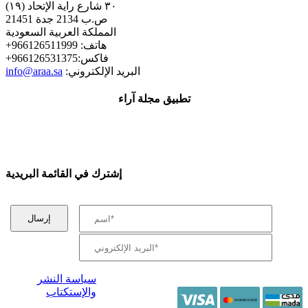
٣٠ شارع راية الإتحاد (١٩)
ص.ب 2134 جدة 21451
المملكة العربية السعودية
+هاتف: 966126511999
+فاكس:966126531375
:البريد الإلكتروني
info@araa.sa
تطبيق مجلة آراء
إشترك في القائمة البريدية
سياسة النشر
والإستكتاب
/ جميع الحقوق