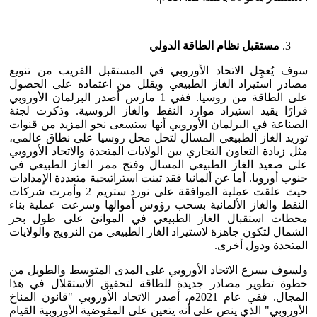
مستقبل نظام الطاقة الدولي
سوف يُعجِل الاتحاد الأوروبي في المستقبل القريب من تنويع
مصادر استيراد الغاز الطبيعي ويقلل من اعتماده على الحصول
على الطاقة من روسيا. ففي 1 مارس أصدر البرلمان الأوروبي
قرارًا يقيد استيراد موارد النفط والغاز الروسية. وذكرت لجنة
الصناعة في البرلمان الأوروبي أنها ستسعى نحو المزيد من قنوات
توريد الغاز الطبيعي المسال لتحل محل روسيا على نطاق عالمي،
مثل زيادة التعاون التجاري بين الولايات المتحدة والاتحاد الأوروبي
على صعيد الغاز الطبيعي المسال وفتح ممر الغاز الطبيعي في
جنوب أوروبا. أما عن ألمانيا فقد تبنت استراتيجية متعددة الإمدادات
حيث علقت عملية الموافقة على نورد ستريم 2 وأمرت شركات
النفط والغاز الألمانية بسحب رؤوس أموالها وسرعت عملية بناء
محطات استقبال الغاز الطبيعي في الموانئ على طول بحر
الشمال لتكون جاهزة لاستيراد الغاز الطبيعي من النرويج والولايات
المتحدة ودول أخرى.
ولسوف يسرع الاتحاد الأوروبي على المدى المتوسط والطويل من
خطوة تطوير مصادر جديدة للطاقة لتحقيق الاستقلال في هذا
المجال. ففي عام 2021م، أصدر الاتحاد الأوروبي "قانون المناخ
الأوروبي" الذي ينص على أنه يتعين على المفوضية الأوروبية القيام