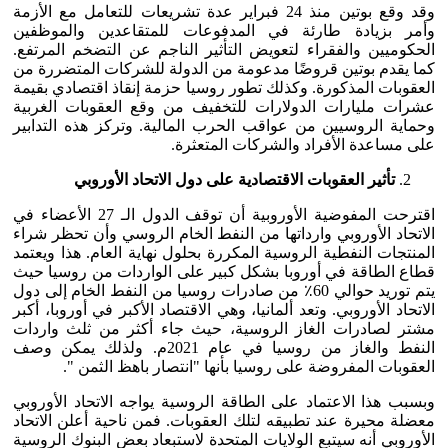
وقد وقع بوتين منذ 24 فبراير عدة تشريعات للتعامل مع الأزمة
وأمر بزيادة طارئة في المدفوعات للمتقاعدين والموظفين
الحكوميين والفقراء لتعويض التأثير الناجم عن التضخم المرتفع.
كما يقدم بوتين قروضًا مدعومة من الدولة للشركات المتضررة من
العقوبات المذكورة. وكذلك تطور روسيا حزمة إنقاذ اقتصادي بقيمة
عشرات مليارات الدولارات للتخفيف من وقع العقوبات الغربية
وحماية الروسيين من عواقب الحرب المالية. وتركز هذه التدابير
على مساعدة الأفراد والشركات المتعثرة.
تأثير العقوبات الاقتصادية على دول الاتحاد الأوروبي
اقترحت المفوضية الأوروبية أن توقف الدول الـ 27 الأعضاء في
الاتحاد الأوروبي وارداتها من النفط الخام الروسي وأن تحظر شراء
المنتجات النفطية الروسية المكررة بحلول نهاية العام. هذا ويعتمد
قطاع الطاقة في أوروبا بشكل كبير على الواردات من روسيا حيث
يتم توريد حوالي 60٪ من صادرات روسيا من النفط الخام إلى دول
الاتحاد الأوروبي. وتعد ألمانيا، وهي الاقتصاد الأكبر في أوروبا، أكبر
مشتر لصادرات الغاز الروسية، حيث جاء أكثر من ثلث واردات
النفط والغاز من روسيا في عام 2021م. ولذلك يمكن وصف
العقوبات المفروضة على روسيا بأنها "انتصار باهظ الثمن ".
وبسبب هذا الاعتماد على الطاقة الروسية يواجه الاتحاد الأوروبي
معضلة محيرة عند تطبيقه لتلك العقوبات. فمن ناحية أعلن الاتحاد
الأوروبي أنه سيتبع الولايات المتحدة لاستبعاد بعض البنوك الروسية