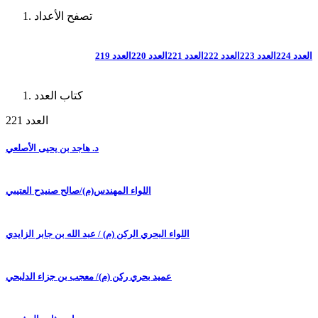
تصفح الأعداد
العدد 224
العدد 223
العدد 222
العدد 221
العدد 220
العدد 219
كتاب العدد
العدد 221
د. هاجد بن يحيى الأصلعي
اللواء المهندس(م)/صالح صنيدح العتيبي
اللواء البحري الركن (م) / عبد الله بن جابر الزايدي
عميد بحري ركن (م)/ معجب بن جزاء الدلبحي