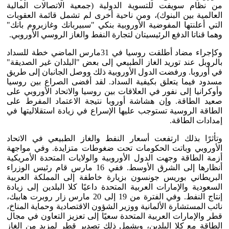
من نظام سويفت للتسوية الدولية (جمعية الاتصالات المالية
العالمية بين البنوك)، ومن ناحية أخرى لم تشمل قائمة العقوبات
التي أعلنتها المفوضية الأوروبية بنكي "سبيربانك وغازبروم بانك"
وهما قناتا الدفع الرئيسيتان لتجارة النفط والغاز الروسي الأوروبي.
وكإجراء مضاد أطلقت روسيا في 31مارس الماضي خطة للسداد
بالروبل عند توريد الغاز الطبيعي إلى بعض "البلدان غير الصديقة"
في أوروبا. ورفضت الدول الأوروبية ذلك ووصل الجانبان إلى طريق
مسدود فيما يتعلق بكيفية السداد. لقد أفضى الصراع بين روسيا
وأوكرانيا إلى نفور في العلاقات بين روسيا والاتحاد الأوروبي على
صعيد الطاقة. وإن هشاشة أوروبا نتيجة الاعتماد المفرط على
الطاقة الروسية تستوجب عليها الإسراع في زيادة استقلاليتها في
إمدادات الطاقة.
وتأثرًا بذلك ارتفعت أسعار النفط والغاز الطبيعي في الاتحاد
الأوروبي وباتت الحكومات تحت ضغوطات متزايدة. وفي مواجهة
أزمة الطاقة وجهت الدول الأوروبية والولايات المتحدة الأمريكية
أنظارها إلى الشرق الأوسط. ففي 16 مارس قام رئيس الوزراء
البريطاني بوريس جونسون بزيارة خاطفة إلى المملكة العربية
السعودية والإمارات العربية المتحدة داعيًا كلا البلدين إلى زيادة
إنتاج النفط. وفي الفترة من 19 إلى 20 مارس زار روبرت هابيك،
نائب المستشارة الألمانية ووزير الشؤون الاقتصادية وحماية المناخ،
قطر والإمارات العربية المتحدة سعيًا إلى تعزيز التعاون في مجال
الطاقة مع كلا البلدين، ويشمل ذلك تصدير قطر لمزيد من الغاز