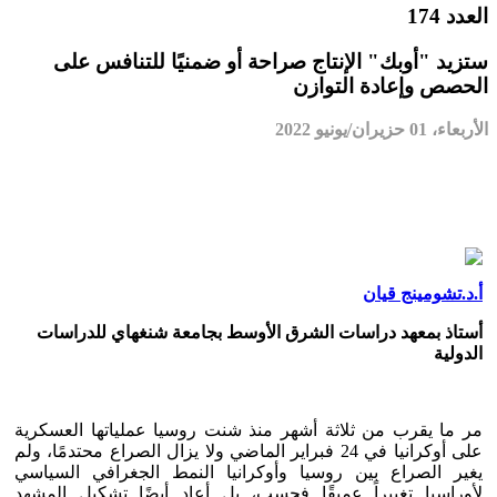
العدد 174
ستزيد "أوبك" الإنتاج صراحة أو ضمنيًا للتنافس على
الحصص وإعادة التوازن
الأربعاء، 01 حزيران/يونيو 2022
أ.د.تشومينج قيان
أستاذ بمعهد دراسات الشرق الأوسط بجامعة شنغهاي للدراسات
الدولية
مر ما يقرب من ثلاثة أشهر منذ شنت روسيا عملياتها العسكرية
على أوكرانيا في 24 فبراير الماضي ولا يزال الصراع محتدمًا، ولم
يغير الصراع بين روسيا وأوكرانيا النمط الجغرافي السياسي
لأوراسيا تغييراً عميقًا فحسب، بل أعاد أيضًا تشكيل المشهد