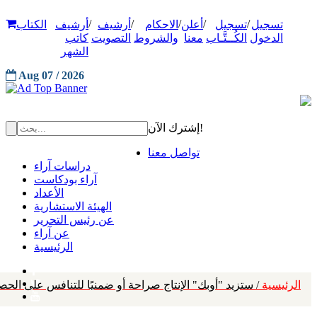
/
/
/
/
/
تسجيل
تسجيل
أعلن
الاحكام
أرشيف
أرشيف
الكتاب
الدخول
الكُــتَّـاب
معنا
والشروط
التصويت
كاتب
الشهر
Aug 07 / 2026
إشترك الآن!
تواصل معنا
دراسات آراء
آراء بودكاست
الأعداد
الهيئة الاستشارية
عن رئيس التحرير
عن آراء
الرئيسية
الرئيسية
/ ستزيد "أوبك" الإنتاج صراحة أو ضمنيًا للتنافس على الح