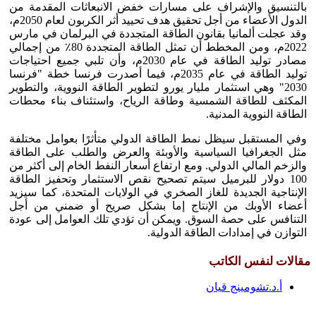
بالتنسيق والإشراف على مسارات خفض الانبعاثات المقدمة من
الدول الأعضاء من أجل تحقيق هدف تحييد أثر الكربون لعام 2050م،
وقد عجلت ألمانيا بقانون الطاقة المتجددة في البرلمان في مارس
2022م، ومن المخطط أن تمثل الطاقة المتجددة 80٪ من إجمالي
مصادر توليد الطاقة في عام 2030م، وأن تلبي جميع احتياجات
توليد الطاقة في عام 2035م، فيما أصدرت فرنسا خطة "فرنسا
2030" وهي استثمار مليار يورو لتطوير الطاقة النووية، والتطوير
المكثف للطاقة الشمسية وطاقة الرياح، واستئناف بناء محطات
الطاقة النووية المدنية.
وفي المستقبل سيظل نمط الطاقة الدولي متأثرًا بعوامل مختلفة
مثل الجغرافيا السياسية والأوبئة والعرض والطلب على الطاقة
والزخم المالي الدولي. ومع ارتفاع أسعار النفط الخام إلى أكثر من
100 دولار للبرميل سيتم تصحيح نقص الاستثمار وتحفيز الطاقة
الإنتاجية الجديدة للغاز الصخري في الولايات المتحدة، كما سيزيد
أعضاء الأوبك من الإنتاج إما بشكل صريح أو ضمني من أجل
التنافس على حصة السوق. ويمكن أن تؤدي تلك العوامل إلى عودة
التوازن في إمدادات الطاقة الدولية.
مقالات لنفس الكاتب
أ.د.تشومينج قيان