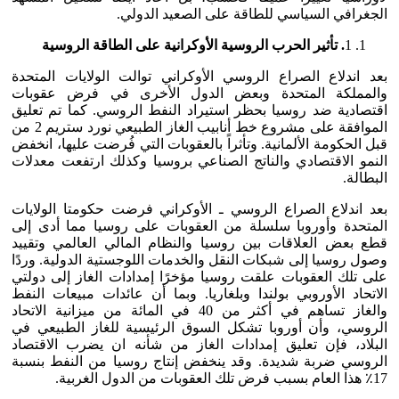
الجغرافي السياسي للطاقة على الصعيد الدولي.
1
. تأثير الحرب الروسية الأوكرانية على الطاقة الروسية
بعد اندلاع الصراع الروسي الأوكراني توالت الولايات المتحدة
والمملكة المتحدة وبعض الدول الأخرى في فرض عقوبات
اقتصادية ضد روسيا بحظر استيراد النفط الروسي. كما تم تعليق
الموافقة على مشروع خط أنابيب الغاز الطبيعي نورد ستريم 2 من
قبل الحكومة الألمانية. وتأثراً بالعقوبات التي فُرضت عليها، انخفض
النمو الاقتصادي والناتج الصناعي بروسيا وكذلك ارتفعت معدلات
البطالة.
بعد اندلاع الصراع الروسي ـ الأوكراني فرضت حكومتا الولايات
المتحدة وأوروبا سلسلة من العقوبات على روسيا مما أدى إلى
قطع بعض العلاقات بين روسيا والنظام المالي العالمي وتقييد
وصول روسيا إلى شبكات النقل والخدمات اللوجستية الدولية. وردًا
على تلك العقوبات علقت روسيا مؤخرًا إمدادات الغاز إلى دولتي
الاتحاد الأوروبي بولندا وبلغاريا. وبما أن عائدات مبيعات النفط
والغاز تساهم في أكثر من 40 في المائة من ميزانية الاتحاد
الروسي، وأن أوروبا تشكل السوق الرئيسية للغاز الطبيعي في
البلاد، فإن تعليق إمدادات الغاز من شأنه ان يضرب الاقتصاد
الروسي ضربة شديدة. وقد ينخفض إنتاج روسيا من النفط بنسبة
17٪ هذا العام بسبب فرض تلك العقوبات من الدول الغربية.