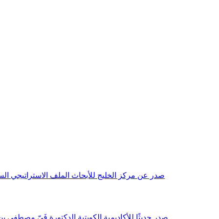
صدر عن مركز الخليج للأبحاث الملف الاستراتيجي السنوي مع بداية عام 2026م، باللغتين العربية والانجليزية وتضمن دراسات تحليلية ورؤى معمقة، 
صدر حديثًا للأكاديمية الكويتية الدكتورة فَيّ مصطفى