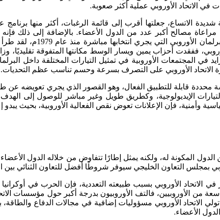
في الاتحاد الأوروبي عملية أكثر صعوبة.
شديدة الاتساع، جعلتها أقرب إلى قائمة الرغبات، أكثر منها برنامج 
راعاة مصالح أكبر عدد من الدول الأعضاء. بالإضافة إلى ذلك فإنه في 
إيديولوجية وسياسية، تتمثل في
وروبي، ففقدت أحزاب يمين ويسار الوسط مكانتها المتفوقة تقليديًا، وزا
د في المجتمعات الأوروبية في تمثيل التيارات المختلفة داخل البرلم
ولقدرة الاتحاد الأوروبي على التصرف بسرعة وحسم تناسب عظم التحديات.
لتيارات الإيديولوجية، وكطريق طويل وغير مباشر للوصول إلى الهدف، 
اسية وأمنية، فإن الإعلانات تعوض نقص الفعالية الأوروبية، بحيث يبدو
الدول المكونة له، ولكنه يمثل إطارًا تتفاوض من خلاله الدول الأعضاء 
وروبي بمجلس التعاون الخليجي سيوفر شروطًا أفضل للتعاون الثنائي بين 
ي الاتحاد الأوروبي بسبب طبيعته التعددية، فإن الحرب في أوكرانيا 
ة من الأوروبيين، فالتف الأوروبيون بدرجة أكبر حول مؤسسات الاتحاد 
ولي الاتحاد الأوروبي مسؤوليات إضافية في مجالات الدفاع والطاقة، ب
لدول الأعضاء.