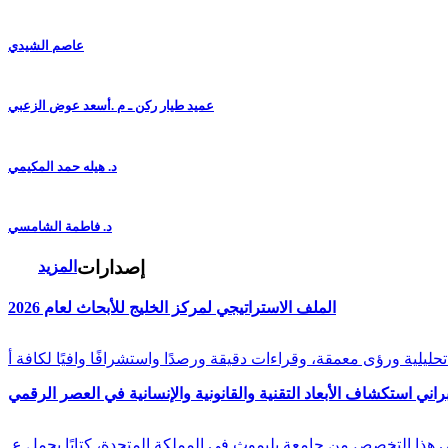
عاصم الشيدي
عميد طيار ركن ـ م .أسعد عوض الزعبي
د. هيله حمد المكيمي
د. فاطمة الشامسي
إصدارات
المزيد
الملف الاستراتيجي لمركز الخليج للأبحاث لعام 2026
راني استكشاف الأبعاد التقنية والقانونية والإنسانية في العصر الرقمي
في هذا التخصص من جامعة بليموث في المملكة المتحدة، كتابًا يحمل ع