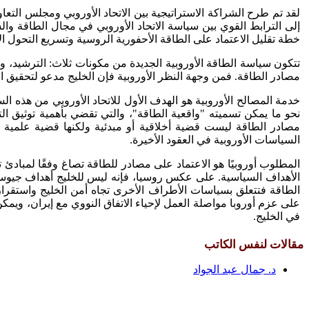
لقد تم طرح الشراكة الاستراتيجية بين الاتحاد الأوروبي ومجلس التعاون
إلى الترابط القوي بين سياسة الاتحاد الأوروبي في مجال الطاقة وال
خطة تقليل الاعتماد على الطاقة الأحفورية الروسية وتسريع التحول ال
تتكون سياسة الطاقة الأوروبية الجديدة من مكونات ثلاث: الترشيد، وتن
مصادر الطاقة. فمن وجهة النظر الأوروبية فإن الخليج مدعو لتحقيق ال
خدمة المصالح الأوروبية هو الهدف الأول للاتحاد الأوروبي من هذه السي
نحو ما يمكن تسميته "واقعية الطاقة"، والتي تقضي بأهمية توثيق التع
مصادر الطاقة ليست قضية أخلاقية أو مبدئية ولكنها قضية علمية و
السياسات الأوروبية في العقود الأخيرة.
المطلوب أوروبيًا هو الاعتماد على مصادر للطاقة تصاغ وفقًا لمباد
الأهداف السياسية. على عكس روسيا، فإنه ليس للخليج أهداف جيوسياس
الطاقة فتتعلق بسياسات الأطراف الأخرى تجاه أمن الخليج واستقراره. ف
على عزم أوروبا مواصلة العمل لإحياء الاتفاق النووي مع إيران، ويمكن ل
في الخليج.
مقالات لنفس الكاتب
د. جمال عبد الجواد