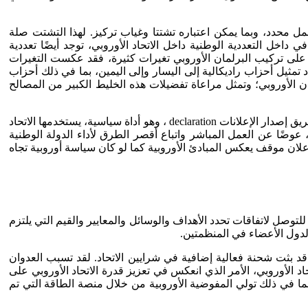
عمل محدد، وبما يمكن اعتباره تشتتا وغياب تركيز. لهذا التشتت صلة
داخل التعددية الوطنية داخل الاتحاد الأوروبي، توجد أيضًا تعددية
 التكتلات الموجودة داخل مؤسسة البرلمان الأوروبي التي يجري انتخابها مباشرة منذ عام 1979م، لقد طرأ على تركيب البرلمان الأوروبي تغيرات كثيرة، فقد عكست التغيرات
د تمثيل أحزاب راديكالية إلى اليسار وإلى اليمين، بما في ذلك أحزاب
ان الأوروبي؛ وتمثل مراعاة تفضيلات هذه الخليط الكبير من المصالح
وفي مرات كثيرة يكون من الصعب على الاتحاد الأوروبي تطوير سياسة محددة قابلة للتطبيق الفعال، وهو القصور الذي يجري تعويضه عن طريق إصدار الإعلانات declaration ، وهو أداة سياسية، يستخدمها الاتحاد
عوضًا عن العمل المباشر واتباع أقصر الطرق لأداء الدولة الوطنية
 إعلان موقف يعكس المبادئ الأوروبية كما لو كان سياسة أوروبية تجاه
للتوصل لاتفاقات تحدد الأهداف والوسائل والمعايير والقيم التي يلتزم
الدول الأعضاء في المنظمتين.
قد بثت شحنة فعالية إضافية في شرايين الاتحاد. لقد تسبب العدوان
الأوروبي، الأمر الذي انعكس في تعزيز قدرة الاتحاد الأوروبي على
ما في ذلك تولي المفوضية الأوروبية من خلال منصة الطاقة التي تم