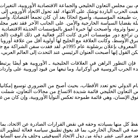
بين المقارنة بين الشراكة المستحدثة واتفاقية التعاون الموقعة 1989م، بين مجلس التعاون الخليجي والجماعة 
 أعقبت الحرب الباردة توشك على الانتهاء. لقد تحول الاتحاد الأوروب
 طبيعته المؤسسية، وأصبح اتحادًا بعد أن كان تجمعاً اقتصاديًا، وأص
ضايا السياسة الخارجية والأمن. على الجانب الآخر فقد تغير مجل
 نموا وثروة، وأصبحت لها خبرة أعمق بالمؤسسات الحديثة الاقتصادي
 تراجع دور مؤسسات أخرى كانت أكثر فعالية في ذلك الوقت (الجامع
الشرق الأوسط، وكانت العلاقة مع الخليج لها أولوية أقل من علاقة أور
لعدة سنوات، تبلورت في توقيع إعلان الشراكة الأوروبية المتوسطي
القول إنها أصبحت العنوان الرئيسي عند التحدث إلى العالم العربي، 
إن التطور الراهن في العلاقات الخليجية ـ الأوروبية هو أيضًا يرتب
الحرب الروسية في أوكرانيا، وما تبعها من قيود أوروبية على واردات
النظام الدولي نحو تعدد الأقطاب، بحيث أصبح من الضروري توسيع إمك
التعاون الخليجي قائمة شديدة الاتساع من مجالات التعاون، شملت تقري
وحقوق الإنسان، وهي قائمة طموحة تعكس النوايا الأوروبية، وإن كان من 
ظ كل منها بسيادته وحقه في نقض القرارات الصادرة عن الاتحاد، بما يج
 خاصة في المجال الخارجي، بما قد يعوق تطبيق سياسة فعالة لتطوير التع
بعد ضم اثني عشر دولة من دول الاتحاد السوفيتي وحلف وارسو السابق،