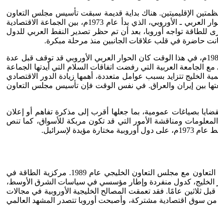
المنظمتين الإقليميتين. هناك بداية قديمة سبقت تأسيس مجلس التعاون
الخليجي، وسبقت كذلك وصول تجربة التكامل الأوروبي إلى طور النضوج، وانتقالها من تجمع اقتصادي إلى اتحاد. تمثل ذلك فيما عرف بالحوار العربي ـ الأوروبي، الذي بدأ عام 1973م، بين الجماعة الاقتصادية
 الحرب العربية ـ الإسرائيلية في أكتوبر 1973م، والتي رافقتها أول أزمة كبرى للطاقة تواجه أوروبا، بعد أن تم حظر تصدير النفط العربي للدول
 كانت حاضرة في قلب علاقات الجانبين منذ مرحلة مبكرة.
المحطة التالية في العلاقات بين الجانبين تمثلت في اتفاق التعاون الموقع بين الجماعة الاقتصادية الأوروبية ومجلس التعاون الخليجي عام 1989م، في هذا الوقت كان الحوار العربي الأوروبي قد توقف قبل عدة
ع الجامعة العربية التي رفضت اتفاقات السلام التي أيدتها الجماعة
ية الخليج تتزايد بسبب عوامل متعددة، أهمها زيادة الدور الاقتصادي
 تبعتها بين إيران والعراق. في نفس الوقت فإن تأسيس مجلس التعاون
 وإن جاء تناول هذه القضايا بصياغات عمومية، بما جعلها أقرب إلى مذكرة تفاهم أو إعلان
ها تتعلق بقضايا الطاقة، فالمادتان 16، 17 من الاتفاقية تنصان على تبادل المعلومات ومناقشة الأمور التي قد تكون مربكة للأسواق، كما تنص
احتلت الطاقة إذن موقعًا مركزيًا بين العوامل التي دفعت الجانب الأوروبي للشروع في الحوار مع العرب في السبعينيات، ولتوقيع اتفاقية التعاون مع مجلس التعاون الخليجي عام 1989. مركزية الطاقة في
 دور الخليج، كدول منفردة وإطار مؤسسي في سياسات الشرق الأوسط،
ل ثلاثين عامًا. فقد تعمقت المصالح الخليجية الأوروبية في مجالات
كبر من سوق اقتصادية مشتركة، وأصبحت أوروبا تتصدر المشهد العالمي