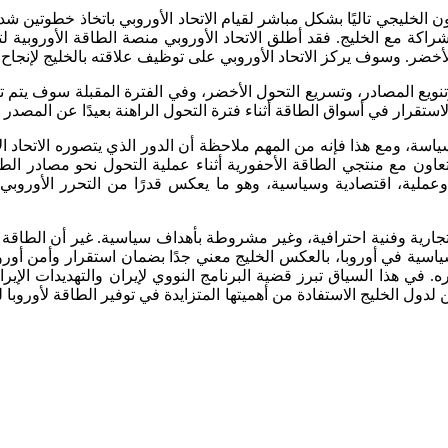
 الخليجي تاليًا بشكل مباشر لقيام الاتحاد الأوروبي باتخاذ خطوتين شدي
شراكة مع الخليج. فقد أطلق الاتحاد الأوروبي منصة الطاقة الأوروبية 
أخضر. وسوف يركز الاتحاد الأوروبي على توظيف علاقته بالخليج لإنجاح س
ويع المصادر، وتسريع التحول الأخضر، وفي الفترة المقبلة سوف يتم تعزي
استقرار في أسواق الطاقة أثناء فترة التحول الراهنة بعيدًا عن المصدر
اسة، ومع هذا فإنه من المهم ملاحظة أن الدور الذي يتصوره الاتحاد الأ
اون مع منتجي الطاقة الأحفورية أثناء عملية التحول نحو مصادر الطاق
عملية، اقتصادية وسياسية، وهو ما يعكس قدرًا من التحرر الأوروبي
ئ تجارية وفنية احترافية، وغير مشروطة بأهداف سياسية. غير أن الط
ية في أوروبا، بالعكس الخليج معني جدًا بضمان استقرار وأمن أوروبا
ي هذا السياق تبرز قضية البرنامج النووي لإيران والتهديدات الإيراني
دول الخليج الاستفادة من أهميتها المتزايدة في توفير الطاقة لأوروبا ل