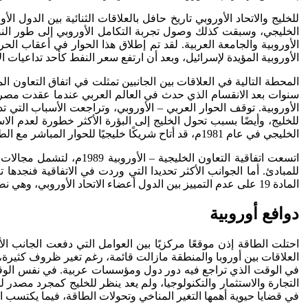
للخليج والاتحاد الأوروبي تاريخ حافل بالعلاقات الثنائية بين الدول
الأوروبية المؤيدة لإسرائيل، وبعد أن ارتفع سعر النفط كأحد تداعيا
سنوات بعد الانقسام الذي حدث في العالم العربي عندما عقدت مصر اتف
الأوروبية. توقف الحوار العربي – الأوروبي، وتراجعت الأسباب التي ت
للخليج، وأيضًا بسبب تحول الخليج إلى البؤرة الأكثر خطورة لعدم ال
الخليجي في عام 1981م، قد أتاح شريكًا خليجيًا للحوار المباشر مع الطرف الأوروبي.
اتسعت اتفاقية التعاون ا
المادة 19 على عدم التمييز بين الدول أعضاء الاتحاد الأوروبي، وهي نصوص تستلهم خبرة حظر تصدير النفط الذي فرضه منتجين خليجيين للنفط عام 1973م، على دول أوروبية مختارة مؤيدة لإسرائيل.
دوافع أوروبية
العلاقات بين أوروبا والمنطقة مازالت قائمة، رغم تغير ظروف كثير
في الوقت الذي تراجع فيه دور دول ومؤسسات عربية. في نفس الوقت فقد
التجارة والاستثمار والتكنولوجيا، ولم يعد ينظر للخليج كمجرد مصدر
في قضايا حيوية أهمها التغير المناخي وتحولات الطاقة، فيما يكتسب