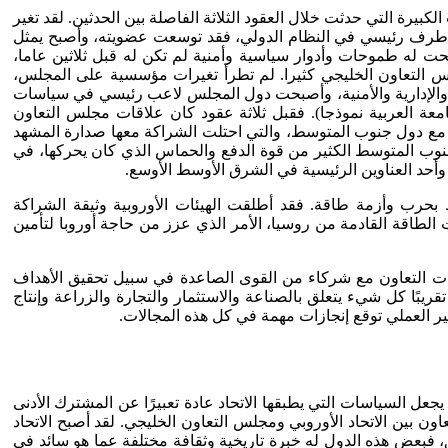
الاقتصادية الأوروبية، التغيرات الكبيرة التي حدثت خلال العقود الثلاثة الفاصلة بين الحدثين. لقد تغير
ي إلى طرف رئيسي في النظام الدولي، فقد توسعت عضويته، وأصبح يمثل
بحت له طموحات وأدوار سياسية وأمنية لم تكن له قبل ثلاثين عاما،
س التعاون الخليجي كثيرا. لم تطرأ تغيرات مؤسسية على المجلس،
ة والإدارية والأمنية، وأصبحت دول المجلس لاعب رئيسي في سياسات
ة العربية نموذجا). فقبل ثلاثة عقود كان علاقات مجلس التعاون
وبا مع دول جنوب المتوسط، والتي احتلت الشراكة معها صدارة المشهد
ة، المعروف بإعلان برشلونة عام 1995م. لقد فقدت سفن الشراكة مع جنوب المتوسط الكثير من قوة الدفع والحماس الذي كان يحركها، في
وأحد العناوين الرئيسية في الشرق الأوسط الأوسع.
ط بحرب وأزمة طاقة. فقد أطلقت الهيئات الأوروبية وثيقة الشراكة
 الطاقة القادمة من روسيا، الأمر الذي عزز من حاجة أوروبا لتأمين
انيات التعاون مع شركاء من القوى الصاعدة في سبيل تحقيق الأهداف
بًا كل شيء يتعلق بالصناعة والاستثمار والتجارة والزراعة وإنتاج
غير العملي توقع إنجازات مهمة في كل هذه المجالات.
عل السياسات التي يطبقها الاتحاد عادة تعبيرًا عن المشترك الأدنى
اون بين الاتحاد الأوروبي ومجلس التعاون الخليجي. لقد أصبح الاتحاد
 فبعض هذه الدول له خبرة تاريخية وثقافة مختلفة عما هو سائد في