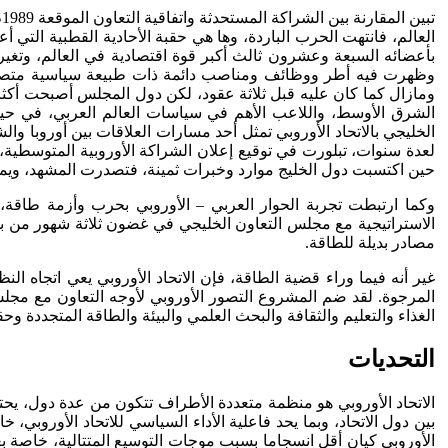
ت
العالم، فانتهت الحرب الباردة، وها هي حقبة الأحادية القطبية التي
بأعضائه السبعة وعشرون ثالث أكبر قوة اقتصادية في العالم، وتغيرت
وظهرت فيه أطر ووظائف ومناصب دائمة ذات طبيعة سياسية متصلة بق
ومازال كما كان عليه قبل ثلاثة عقود، لكن دول المجلس أصبحت أكثر
الشرق الأوسط، واللاعب الأهم في سياسات العالم العربي، في حين
الخليجي بالاتحاد الأوروبي تمثل أحد مسارات العلاقات بين أوروبا و
حين اكتسبت دول الخليج موارد وخبرات ثمينة، فتصدرت المشهد، ويمكن 
وكما ارتبطت تجربة الحوار العربي – الأوروبي بحرب وأزمة طاقة، ف
الاستراتيجية مع مجلس التعاون الخليجي في غضون ثلاثة شهور من بدء 
مصادر بديلة للطاقة.
غير أنه فيما وراء قضية الطاقة، فإن الاتحاد الأوروبي يعي اتجاه 
المرجوة. لقد ضم المشروع التصور الأوروبي لأوجه التعاون مع مجلس 
الغذاء والتعليم والثقافة والبحث العلمي والبيئة والطاقة المتجددة 
التحديات
الاتحاد الأوروبي هو منظمة متعددة الأطراف تتكون من عدة دول، يحتف
بين دول الاتحاد، وبما يحد فاعلية الأداء السياسي للاتحاد الأوروبي،
الأوروبي كيان أقل انسجاما بسبب موجات التوسيع المتتالية، خاصة 