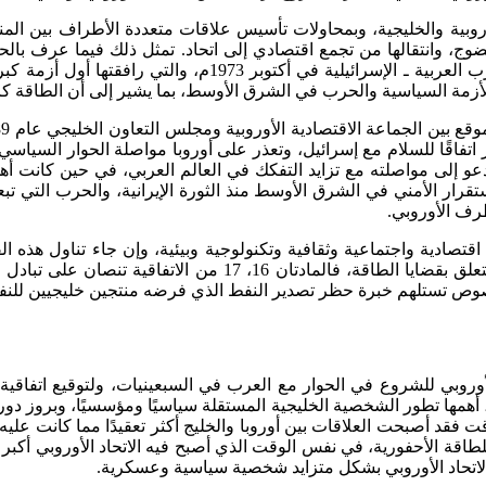
 الأوروبية والخليجية، وبمحاولات تأسيس علاقات متعددة الأطراف بين 
الأوروبية والجامعة العربية. لقد تم إطلاق هذا الحوار في أعقاب
ت الأزمة السياسية والحرب في الشرق الأوسط، بما يشير إلى أن الطاقة
اقًا للسلام مع إسرائيل، وتعذر على أوروبا مواصلة الحوار السياسي م
دعو إلى مواصلته مع تزايد التفكك في العالم العربي، في حين كانت أهم
استقرار الأمني في الشرق الأوسط منذ الثورة الإيرانية، والحرب التي
لخليجية – الأوروبية 1989م، لتشمل مجالات اقتصادية واجتماعية وثقافية وتكنولوجية وبيئية،
للمبادئ. أما الجوانب الأكثر تحديدا التي وردت في الاتفاقية فنجد
ة، أهمها تطور الشخصية الخليجية المستقلة سياسيًا ومؤسسيًا، وبروز
 أصبحت العلاقات بين أوروبا والخليج أكثر تعقيدًا مما كانت عليه قب
 للطاقة الأحفورية، في نفس الوقت الذي أصبح فيه الاتحاد الأوروبي أ
 الاتحاد الأوروبي بشكل متزايد شخصية سياسية وعسكرية.