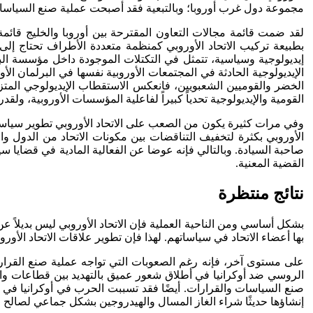
مجموعة دول غرب أوروبا؛ وبالتبعية فقد أصبحت عملية صنع السياسات 
لقد ضمت قائمة مجالات التعاون المقترحة بين أوروبا والخليج قائمة 
بطبيعة تركيب الاتحاد الأوروبي كمنظمة متعددة الأطراف تحتاج إلى م
الإيديولوجية الحادثة في المجتمعات الأوروبية نفسها في البرلمان الأ
الخضر والقوميين الشعبويين، فانعكس الاستقطاب الإيديولوجي المتزاي
القومية والإيديولوجية تحدياً كبيراً لفاعلية المؤسسات الأوروبية، 
الأوروبي بكثرة لتخفيف التناقضات بين مكونات الاتحاد من الدول وا
صاحبة السيادة. وبالتالي فإنه عوضا عن الفعالية المادية في قضايا سي
القضية المعنية.
نتائج منتظرة
بشكل أساسي ومن الناحية العملية فإن الاتحاد الأوروبي ليس بديلاً عن 
بها أعضاء الاتحاد في سياساتهم. لهذا فإن تطوير علاقات الاتحاد الأ
على مستوى آخر، فإنه رغم الصعوبات التي تواجه عملية صنع القرار ف
الروسي ضد أوكرانيا في أطلاق شعور عميق بالتهديد بين قطاعات واسع
صنع السياسات والقرارات. أيضًا فقد تسببت الحرب في أوكرانيا في ت
إنشاؤها حديثًا شراء الغاز المسال والهيدروجين بشكل جماعي لصالح ا