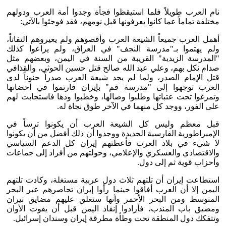
نام العرب طويلاً فلما استيقظوا فجأة وجدوا أمة العرب ودولهم
مختلفة تماماً عما كانوا يعرفونها قبل نومهم، فقد فوجئوا بالآتي:
أهمل العرب جميعاً الشيعة العرب وأقصوهم ولم يعيروهم التفاتاً،
ولم يهتموا بـ"مدرسة النجف" في العراق، ولم يراعوا كذلك
"المدرسة الزيدية" القريبة من السنة في اليمن، وبعضهم مثل
صدام نكل بهم، وعلي عبد الله صالح قتل حسين الحوثي، والقذافي
قتل الإمام الصدر، ولما لم يجد شيعة العرب صدراً حنوناً لدى
العرب توجهوا إلى "مدرسة قم" بإيران فارتموا في أحضانها
وتمرغوا تحت عتباتها وطلبوا وصالها، وخطبوا ودها فاستجابت لهم
على الفور، ووجد كل منهما في الآخر طوق نجاة له.
قبل معظم وليس كل الشيعة العرب أن يكونوا ترساً في
الإمبراطورية الفارسية الجديدة ووجدوا أن ذلك أفضل من أن يكونوا
لا شيء في بلاد العرب فأعطتهم إيران كل الدعم السياسي
والاقتصادي والعسكري والإعلامي، وحولتهم من أفراد إلى جماعات
وأحزاب قوية ثم إلى دول.
استطاعت إيران أن تلتهم ثلاث دول عربية مستغلة، وكادت تلتهم
اليمن إلا أن العرب أفاقوا حينما رأوا إيران تحاصرهم عبر البحر
المتوسط ومن البحر الأحمر وأنها ستغلق عليهم مضايق تيران
ومضيق باب المندب، فأرادوا إنقاذ اليمن قبل أن يفوت الأوان
وتتفكك دول المنطقة تحت وطأة مطرقة إيران وسندان إسرائيل.