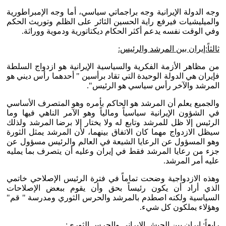
وجه الدولة الإيرانية وجه براجماتي سياسي، أما وجه الإمبراطورية
والميليشيات فيرفع راية الحسين الثائر على الظلم وتوريث الحكم
وفي الوقت نفسه يدعم أكثر الحكام ديكتاتورية ودموية ووراثة.
ثالثاً:إيران بين المرشد والرئيس:
من مظاهر الأزمة الفكرية والسياسية الإيرانية هو ازدواج السلطة
فإيران هي الدولة الوحيدة التي تقاد برأسين " أحدهما رأس ديني هو
المرشد والآخر رأس سياسي هو الرئيس".
والجميع يعلم أن المرشد هو الحاكم بأمره وهو المتصرف الأساسي
في الشؤون الإيرانية سياسياً ومالياً وهو الآمر الناهي فيها وما
الرئيس إلا ظل للمرشد وتابع له ولا يختار إلا برضا المرشد ولذلك
سيظل الازدواج مهما كان الاتفاق بينهما، لأن المرشد يمثل الثورة
وهو المسؤول عن الرعايا الشيعة في العالم والرئيس مسؤول عن
جزء من رعايا المرشد فقط في إيران وعليه أن يتصرف بما يمليه
عليه أمر المرشد.
وهذه الازدواجية وضحت تماماً في فترة الرئيس الإصلاحي خاتمي
الذي أراد أن يكون رئيساً بحق وأن يقوم ببعض الإصلاحات
السياسية ولكنه اصطدم بالمرشد والحرس الثوري ومدرسة " قم"
وهؤلاء يملكون كل شيء.
رابعاً: إيران بين الجيش الإيراني والحرس الثوري: