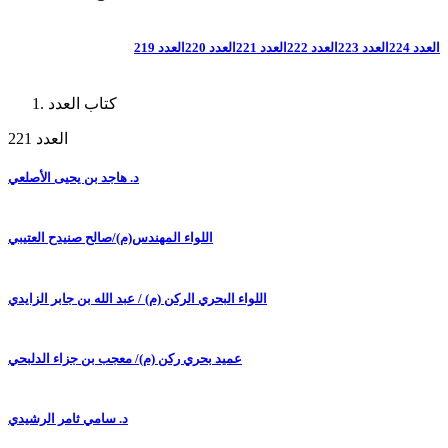
العدد 224
العدد 223
العدد 222
العدد 221
العدد 220
العدد 219
كتاب العدد
العدد 221
د. هاجد بن يحيى الأصلعي
اللواء المهندس(م)/صالح صنيدح العتيبي
اللواء البحري الركن (م) / عبد الله بن جابر الزايدي
عميد بحري ركن (م)/ معجب بن جزاء الدلبحي
د. سامي ثامر الرشيدي