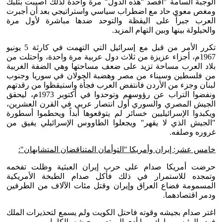
الوجبة السامة "أقصد "هذه الدول" مرة واحدة لذلك أصيبت بتلبك
ومغص معوي حاد مع اضطراب سياسي واستراتيجي بعد أن أجبرت
العرب جبراً على اليقظة والتوحد ضدها مباشرة لأول مرة
والحيلولة بينها وبين التهام المزيد.
تكرر الأمر من قبل مع إسرائيل التي التهمت في كارثة 5 يونيو
1967م، أجزاء عزيزة من ثلاث دول عربية مرة واحدة، واحتلت من
بلاد العرب مساحة تزيد على ضعف مساحتها وهي الضفة الغربية
من فلسطين وسيناء من مصر وهضبة الجولان في سوريا وجنوب
لبنان وجزء من الأردن فانتفض العرب فجأة واستيقظوا من رقدتهم
ونفضوا التراب عن رؤوسهم وتوحدوا في أكتوبر 1973م، ليحقق
الجيش المصري والسوري أول انتصار عربي في القرن العشرين،
ويكبدوا الإسرائيليين خسائر لم يتوقعوها أبداً ويحطموا أسطورة
"الجيش الذي لا يقهر" ويجعلوا الطاووس الإسرائيلي يفيق من
غروره وصلفه.
خامس عشر: إيران وأمريكا "التوأمان المتناقضان المتشابهان":
حرضت أمريكا صدام على حرب إيران العبثية وظلت تفخمه
وتمجده للاستمرار في ذلك فأكل صدام الطبخة الأمريكية
المسمومة فضاع العراق وإيران وقتل مئات الآلاف من الطرفين
ودمر اقتصادهما.
اغتر صدام بجيشه وقوته فاحتل الكويت ولم يسمع لتحذيرات الملك
فهد والرئيس مبارك مما أدى إلى تدمير جيشه بالكامل.