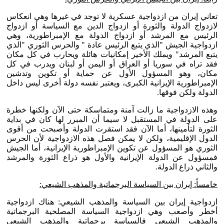
تعاني إيران من ازدواجية عسكرية لا توجد في غيرها وهي انعكاس
لازدواج الدولة والثورة أو ازدواج الدين مع السياسة أو ازدواج
الرئيس مع المرشد أو ازدواج الدولة مع الإمبراطورية، وهي
ازدواجية الجيش "الذي يتبع الرئيس عادة " والحرس الثوري "الذي
يتبع المرشد" ويملك الأخير إمكانيات هائلة ويحارب في كل مكان
فقد تراه في سوريا أو العراق أو اليمن أو لبنان ويدرب في كل
مكان، وهو المسؤول الأول عن حماية أو تكوين وتدشين
الإمبراطورية الإيرانية الكبرى، ويعتبر نفسه دولة أخرى ليس داخل
الدولة ولكن فوقها.
وهذه الازدواجية ما زالت آمنة ومتماسكة حتى الآن ولكنها خطرة
على الدولة في المستقبل لا سيما أن المبرر لها كان في بداية
الثورة لتأمينها، أما الآن فقد استقرت الدولة وأصبحت من أقوى
الدول الإقليمية، ولكن لا يمكن فصل هذه الازدواجية لأن الحرس
الثوري هو المسؤول عن تكوين الإمبراطورية الإيرانية، أما الجيش
فمسؤول عن الدولة الإيرانية والأول هو ذراع الثورة والمرشد
والثاني ذراع الدولة.
خامساً: إيران بين السياسة البرجماتية والمذهب الشيعي:
ازدواجية إيران بين السياسة والمذهب الشيعي: هناك ازدواجية
أخطر وأصعب وهي ازدواجية السياسة المصلحية البرجماتية
والمذهب الشيعي فالسياسة برجماتية والمذهب الشيعي