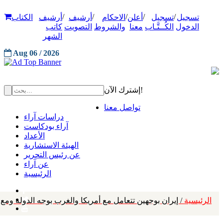
/
/
/
/
/
تسجيل
تسجيل
أعلن
الاحكام
أرشيف
أرشيف
الكتاب
الدخول
الكُــتَّـاب
معنا
والشروط
التصويت
كاتب
الشهر
Aug 06 / 2026
إشترك الآن!
تواصل معنا
دراسات آراء
آراء بودكاست
الأعداد
الهيئة الاستشارية
عن رئيس التحرير
عن آراء
الرئيسية
الرئيسية
/ إيران بوجهين تتعامل مع أمريكا والغرب بوجه الدولة ومع