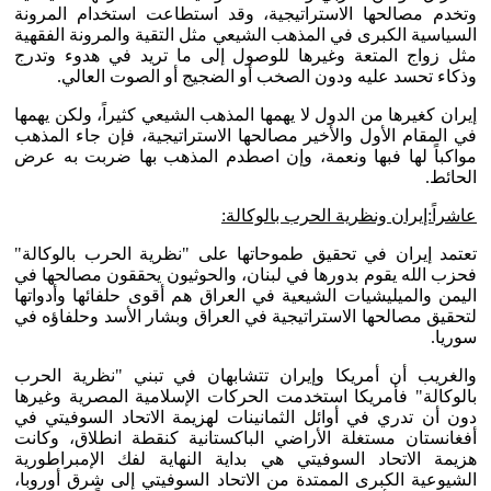
وتخدم مصالحها الاستراتيجية، وقد استطاعت استخدام المرونة
السياسية الكبرى في المذهب الشيعي مثل التقية والمرونة الفقهية
مثل زواج المتعة وغيرها للوصول إلى ما تريد في هدوء وتدرج
وذكاء تحسد عليه ودون الصخب أو الضجيج أو الصوت العالي.
إيران كغيرها من الدول لا يهمها المذهب الشيعي كثيراً، ولكن يهمها
في المقام الأول والأخير مصالحها الاستراتيجية، فإن جاء المذهب
مواكباً لها فبها ونعمة، وإن اصطدم المذهب بها ضربت به عرض
الحائط.
عاشراً:إيران ونظرية الحرب بالوكالة:
تعتمد إيران في تحقيق طموحاتها على "نظرية الحرب بالوكالة"
فحزب الله يقوم بدورها في لبنان، والحوثيون يحققون مصالحها في
اليمن والميليشيات الشيعية في العراق هم أقوى حلفائها وأدواتها
لتحقيق مصالحها الاستراتيجية في العراق وبشار الأسد وحلفاؤه في
سوريا.
والغريب أن أمريكا وإيران تتشابهان في تبني "نظرية الحرب
بالوكالة" فأمريكا استخدمت الحركات الإسلامية المصرية وغيرها
دون أن تدري في أوائل الثمانينات لهزيمة الاتحاد السوفيتي في
أفغانستان مستغلة الأراضي الباكستانية كنقطة انطلاق، وكانت
هزيمة الاتحاد السوفيتي هي بداية النهاية لفك الإمبراطورية
الشيوعية الكبرى الممتدة من الاتحاد السوفيتي إلى شرق أوروبا،