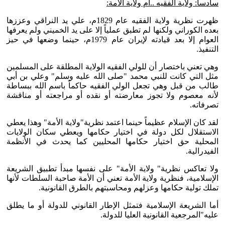
سادساً: ولاية الفقيه ..أم ولاية الأمة:
ظهرت نظرية ولاية الفقيه عام 1829م، علي يد النراقي وعززها
بعده الكوراني ولكنها لم تطبق عملياً إلا على يد الخميني ولم يعرفها
العوام إلا بعد قيادته لإيران عام 1979م، حينما وضعها في حيز
التنفيذ.
وهي تعني باختصار أن للولي الفقيه الولاية المطلقة على المسلمين
مثل التي كانت للنبي محمد "صلى الله عليه وسلم" وعلي بن أبي
طالب من قبل وهي تجعل الولي الفقيه حاكماً باسم الله ببساطة
لأنه معصوم ولا تجوز معارضته أو نقده أو مراجعته أو مناقشة
تصرفاته.
لقد كان الإسلام عظيماً حينما اعتمد نظرية"ولاية الأمة" وهذا يعطي
الاستقلال لكل دولة في اختيار حكامها ويعطي سكان الولايات
المحلية حق اختيار حكامها المحليين كما يحدث في الأنظمة
الفيدرالية.
ولا تعاكس نظرية" ولاية الأمة" على نفسها مبدأ تطبيق الشريعة
الإسلامية، فنظرية ولاية الأمة تعني أن الأمة صاحبة السلطات لأنها
تملك تولية حكامها وعزلهم ومحاسبتهم بالطرق القانونية.
أما الشريعة الإسلامية فتمثل الإطار القانوني للدولة أو ما يطلق
عليه"المرجعية القانونية العليا للدولة.