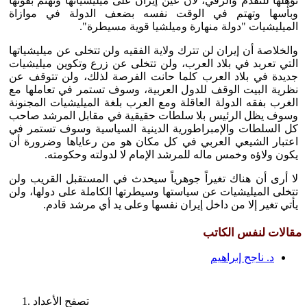
تؤهلها للتقدم والرقي، لأن عين إيران على ميليشياتها وتهتم بقوتها
وبأسها وتهتم في الوقت نفسه بضعف الدولة في موازاة
الميليشيات "دولة منهارة وميلشيا قوية مسيطرة".
والخلاصة أن إيران لن تترك ولاية الفقيه ولن تتخلى عن ميليشياتها
التي تعربد في بلاد العرب، ولن تتخلى عن زرع وتكوين ميليشيات
جديدة في بلاد العرب كلما حانت الفرصة لذلك، ولن تتوقف عن
نظرية البيت الوقف للدول العربية، وسوف تستمر في تعاملها مع
الغرب بفقه الدولة العاقلة ومع العرب بلغة الميليشيات المجنونة
وسوف يظل الرئيس بلا سلطات حقيقية في مقابل المرشد صاحب
كل السلطات والإمبراطورية الدينية السياسية وسوف تستمر في
اعتبار الشيعي العربي في كل مكان هو من رعاياها وضرورة أن
يكون ولاؤه وخمس ماله للمرشد الإمام لا لدولته وحكومته.
لا أرى أن هناك تغيراً جوهرياً سيحدث في المستقبل القريب ولن
تتخلى الميليشيات عن سياستها وسيطرتها الكاملة على دولها، ولن
يأتي تغير إلا من داخل إيران نفسها وعلى يد أي مرشد قادم.
مقالات لنفس الكاتب
د. ناجح إبراهيم
تصفح الأعداد