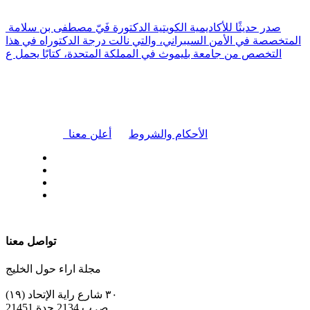
صدر حديثًا للأكاديمية الكويتية الدكتورة فَيّ مصطفى بن سلامة
المتخصصة في الأمن السيبراني، والتي نالت درجة الدكتوراه في هذا
التخصص من جامعة بليموث في المملكة المتحدة، كتابًا يحمل ع
|
الأحكام والشروط
أعلن معنا
| تابعنا على
تواصل معنا
مجلة اراء حول الخليج
٣٠ شارع راية الإتحاد (١٩)
ص.ب 2134 جدة 21451