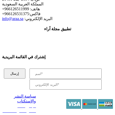
المملكة العربية السعودية
+هاتف: 966126511999
+فاكس:966126531375
:البريد الإلكتروني
info@araa.sa
تطبيق مجلة آراء
إشترك في القائمة البريدية
سياسة النشر
والإستكتاب
/ جميع الحقوق
محفوظة آراء 2014 -