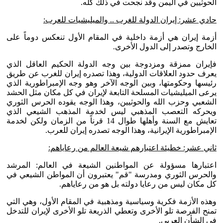
الحوثيين في اليمن وقد نجحت في ذلك كله.
حادي عشر: إيران الدولة للغرب .. والميليشيات للعرب:
أزمة إيران هي أزمة داخلية في المقام الأول تنعكس دوماً على
الخارج وتصدر إلى الدول الأخرى.
فإيران ممزقة ومزدوجة بين وجه الدولة الحكيم العاقل الذي
يعرف حدود العلاقات الدولية، وهذا تصدره إيران للغرب عن طريق
رئيسها وحكومتها، وبين الوجه الآخر وهو وجه الإمبراطورية الذي
يرعى الميليشيات المسلحة التابعة لإيران في كل مكان مثل الحشد
الشعبي وحزب الله والحوثيين، وهذا الوجه يقوده الحرس الثوري
ويحركه التعصب المذهبي ليس لخدمة المذهب الشيعي الذي
تعايش مع السنة وأهلها طوال 14 قرناً من الزمان ولكن لخدمة
الإمبراطورية الإيرانية، وهذا الوجه تصدره إيران للعرب.
ثاني عشر: خطيئة اعتبارهم شيعة العالم من رعاياهم:
اعتبارها مسؤولة عن المواطنين الشيعة في العالم: المرشد
والحرس الثوري ومدرسة "قم" يعتبرون أن المواطن الشيعي في
كل مكان ليس من رعايا دولته بل هو من رعاياهم.
وهذه الأزمة فكرية وسياسية ومذهبية في المقام الأول، وهي التي
تمنح الفرصة تلو الأخرى وتعطي الذريعة تلو الأخرى لإيران للتدخل
في الشأن العربي.