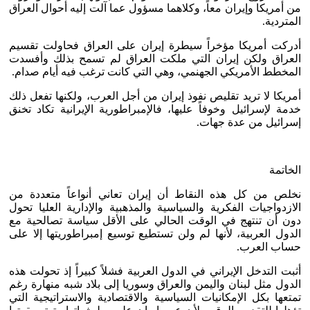
من أمريكا وإيران معاً، وكلاهما مسؤول عما آلت إليه أحوال العراق
المتردية.
أدركت أمريكا مؤخراً سيطرة إيران على العراق فحاولت تقسيم
العراق ولكن إيران التي ملكت العراق لم تسمح بذلك وأفسدت
المخطط الأمريكي الجهنمي، وهي التي كانت ترغب فيه أيام صدام.
أمريكا لا تريد تقليص نفوذ إيران من أجل العرب، ولكنها تفعل ذلك
خدمة لإسرائيل وخوفاً عليها، فالإمبراطورية الإيرانية تكاد تخنق
إسرائيل من عدة جهات.
الخاتمة
نخلص من كل هذه النقاط أن إيران تعاني أنواعاً متعددة من
الازدواجيات الفكرية والسياسية والمذهبية والإدارية العليا تحول
دون أن تنتهج في الوقت الحالي على الأقل سياسة تصالحية مع
الدول العربية، لأنها لم ولن تستطيع توسيع إمبراطوريتها إلا على
حساب العرب.
أثبت التدخل الإيراني في الدول العربية فشلاً كبيراً إذ تحولت هذه
الدول مثل لبنان واليمن والعراق وسوريا إلى بلاد شبه منهارة رغم
تمتعها بكل الإمكانيات السياسية والاقتصادية والاستراتيجية التي