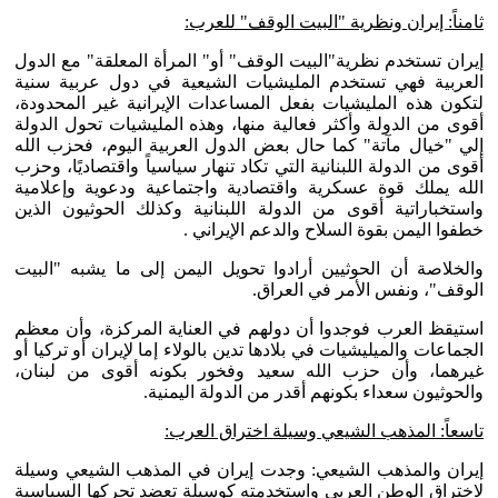
ثامناً: إيران ونظرية "البيت الوقف" للعرب:
إيران تستخدم نظرية"البيت الوقف" أو" المرأة المعلقة" مع الدول
العربية فهي تستخدم المليشيات الشيعية في دول عربية سنية
لتكون هذه المليشيات بفعل المساعدات الإيرانية غير المحدودة،
أقوى من الدولة وأكثر فعالية منها، وهذه المليشيات تحول الدولة
إلي "خيال مآتة" كما حال بعض الدول العربية اليوم، فحزب الله
أقوى من الدولة اللبنانية التي تكاد تنهار سياسياً واقتصاديًا، وحزب
الله يملك قوة عسكرية واقتصادية واجتماعية ودعوية وإعلامية
واستخباراتية أقوى من الدولة اللبنانية وكذلك الحوثيون الذين
خطفوا اليمن بقوة السلاح والدعم الإيراني .
والخلاصة أن الحوثيين أرادوا تحويل اليمن إلى ما يشبه "البيت
الوقف"، ونفس الأمر في العراق.
استيقظ العرب فوجدوا أن دولهم في العناية المركزة، وأن معظم
الجماعات والميليشيات في بلادها تدين بالولاء إما لإيران أو تركيا أو
غيرهما، وأن حزب الله سعيد وفخور بكونه أقوى من لبنان،
والحوثيون سعداء بكونهم أقدر من الدولة اليمنية.
تاسعاً: المذهب الشيعي وسيلة اختراق العرب:
إيران والمذهب الشيعي: وجدت إيران في المذهب الشيعي وسيلة
لاختراق الوطن العربي واستخدمته كوسيلة تعضد تحركها السياسية