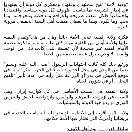
"ولاية الأمة" تتيح لمجتهدي وفقهاء ومفكري كل دولة أن يجتهدوا
في إطار الشريعة بما يناسب ظروف كل دولة سياسياً واقتصادياً
واجتماعياً فلكل شعب ظروفه وأعرافه ومدخلاته ومخرجاته، وما
يحب وما يكره، وهذا ما يعطي مذهب أهل السنة الحقيقي مرونة
كبيرة.
فكرة ولاية الفقيه تنحي الأمة جانباً"وهي من هي"وتقدم الفقيه
عليها والأمة أولى من الفقيه مهما كان علمه وشأنه وفكرة عصمة
الأمام الفقيه غير صحيحة لأن عصمة النبي كانت تأتي من الوحي
والفقيه لا وحي يتنزل عليه ليعصمه من الخطأ.
ورغم ذلك كله كانت اجتهادات الرسول "صلى الله عليه وسلم"
بعيداً عن الوحي هي محل أخذ ورد سواءً في الحرب مثل" رأيه في
موقع الجيش في بدر"أو الزراعة مثل رأيه في عدم تأبير "تلقيح
النخل"، أو في شؤون الحياة.
ولاية الفقيه هي السبب الأساسي في كل كوارث إيران، وهي
السبب في ازدواجية المرشد والرئيس، وازدواجية الجيش والحرس
الثوري، وازدواجية الدولة والمليشيات.
ولاية الأمة أقرب إلى الأنظمة الديمقراطية السياسية الحديثة في
بريطانيا وأمريكا التي تختار فيها الأمة حكامها.
سابعًا: العرب .. ونوم أهل الكهف: