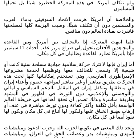
ولم تتكلف أمريكا في هذه المعركة الخطيرة شيئاً بل تحملها
المسلمون.
والخلاصة أن أمريكا هزمت الاتحاد السوفيتي بدماء العرب
والمسلمين دون أن تتكلف شيئًا، وصبت الهزيمة كلها لمصلحتها
فانفردت بقيادة العالم دون منافس.
فلما انتهت المعركة إذا بالتحالف بين أمريكا وبين القاعدة
والمجاهدين الأفغان يتحول إلى صراع مرير عقب أحداث 11 سبتمبر
فإذا بأمريكا تطارد القاعدة وطالبان في كل مكان.
أما إيران فإنها لا تترك حركة إسلامية جهادية مسلحة سنية كانت أو
شيعية إلا وتسعى للتحالف معها وتوظيفها لخدمة مشروعها
الإمبراطوري الفارسي، وهي تستخدم إمكانياتها كلها لحث هذه
الحركات بطريق مباشر أو غير مباشر لمواجهة خصوم وأعداء إيران
في منطقتها وتتكفل إيران في المقابل بالدعم السياسي والمالي
واللوجستي والإعلامي، دون التورط في الظهور في المشهد
بطريقة مباشرة وبذلك تضمن أن تحقق أهدافها في خريطة العالم
الواسعة بأقل تكلفة وأكثر كفاءة ودون تورط مباشرة في عنف أو
إرهاب يضيق الخناق عليها وليكون لها أتباع في كل مكان ويكون لها
نفوذ أيضاً في كل مكان .
وتجد ذلك المعنى في تكوينها لحزب الله وحزب الدعوة وميليشيات
المهدي وميليشيات بدر وعصائب الحق في العراق، وميليشيات