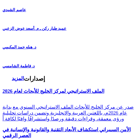
عاصم الشيدي
عميد طيار ركن ـ م .أسعد عوض الزعبي
د. هيله حمد المكيمي
د. فاطمة الشامسي
إصدارات
المزيد
الملف الاستراتيجي لمركز الخليج للأبحاث لعام 2026
صدر عن مركز الخليج للأبحاث الملف الاستراتيجي السنوي مع بداية
عام 2026م، باللغتين العربية والانجليزية وتضمن دراسات تحليلية
ورؤى معمقة، وقراءات دقيقة ورصدًا واستشرافًا وافيًا لكافة أ
الأمن السيبراني استكشاف الأبعاد التقنية والقانونية والإنسانية في
العصر الرقمي