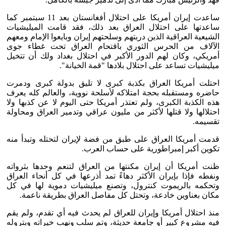
ساعدت إيران أمريكا على احتلال أفغانستان بعد 11 سبتمبر كما
ساعدتها على احتلال العراق بعد ذلك، فقد قامت الميليشيات
الشيعية العراقية الذين دربتهم وسلحتهم إيران وبايعوا الإمام ومعهم
الآلاف من الحرس الثوري باقتحام العراق تحت غطاء جوى
أمريكي، وكان لهم الدور الأكبر في احتلال بغداد ولك أن تتخيل
ميليشيات تساعد على احتلال بلادها "قمة الخيانة".
احتلت أمريكا العراق بكذبة كبرى لا تليق بدولة كبرى ودمرت
حاضره ومستقبله بحجة امتلاكه لأسلحة نووية، والعالم كله يعرف
هذه الكذبة الكبرى، ولم تعتذر أمريكا حتى اليوم لا عن كذبها ولا
احتلالها ولا قتلها لأكثر من مليون عراقي وتدمير العراق ومحاولة
تقسيمه.
قدمت أمريكا العراق على طبق من فضة لإيران لتحتله وتبدأ منه
تكوين أكبر إمبراطورية على حساب العرب.
ظنت أمريكا أن إيران مكنتها من العراق لتنعم وحدها بثرواته
ونفطه فإذا بإيران الأكثر دهاءً تمد أذرعها في كل أنحاء العراق
وتحكمه بالريموت كنترول، وتصنع ميليشيات دموية لها في كل
مكان بعناوين خادعة، وتحتل كل مفاصل العراق بطريقة ناعمة.
منذ احتلال أمريكا وإيران للعراق لم يحدث فيه أي تقدم، ولم يقم
فيه مشروع كبير أو جامعة حديثة، وتم سلب ونهب خيراته وبتروله