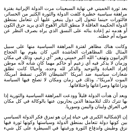
بعد ثورة الخميني في نهاية السبعينات مرت الدولة الإيرانية بفترة
مراهقة سياسية خطيرة كلفت الدولة والثورة الكثير من الخسائر،
فالثورات حينما تتحول إلى دول ينبغي عليها أن تتعامل بمنطق
الدولة الحكيمة العاقلة لا منطق الثائر الأهوج الذي يريد حرق الكون
أو هدمه ثم إعادة بنائه على النسق الذي يراه بصرف النظر عن
صوابه أم خطئه.
وكانت هناك مظاهر لفترة المراهقة السياسية منها على سبيل
المثال تلك المظاهرات الحاشدة التي كان يقوم بها الحجاج
الإيرانيون وتهتف" الله أكبر خميني رهبر "أي زعيم، وذلك في مكان
وزمان لا يذكر فيه أي زعيم أو حاكم مهما كان شأنه لأنه موطن
إفراد العبادة والتوحيد والذكر لله وحده، وأحيانًا كانت تطلق
شعارات سياسية ضد أمريكا "الشيطان الأكبر، تسقط أمريكا،
الموت لأمريكا"، وذلك في زمان ومكان لا تصلح فيها السياسة
ونزاعاتها وصراعاتها واختلافاتها.
وبعد أن هدأت الدولة قليلاً وودعت المراهقة السياسية والثورية إذا
بها تترك ذلك لتلاميذها الذين يحاربون عنها بالوكالة في كل مكان
في العراق ولبنان واليمن وسوريا.
إن الإشكالية الكبرى في حياة إيران هو تمزق فكر الدولة السياسي
بين كونها دولة تتعامل بمنطق الدولة وسياستها وكونها ثورة فيها
نزق وطيش واندفاع الثورة ورغبتها في السيطرة على كل شيء