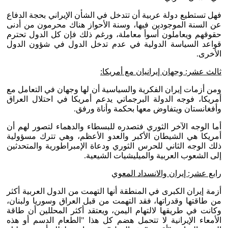
فهل تستطيع دولة عربية أن تتدخل في الشأن الإيراني بحجة الدفاع
عن السنة الموجودين فيها، وسنة الأحواز هناك محرمون من أدنى
حقوقهم ويعاملون أسوأ معاملة، ورغم ذلك فإن كل الدول تحترم
قواعد السياسة الدولية في عدم تدخل الدول في شؤون الدول
الأخرى.
ثالث عشر: وجهان إيرانيان مع أمريكا:
ومن أزمات إيران الفكرية والسياسية أن لها وجهان في التعامل مع
أمريكا، فوجه الدولة البرجماتي يدعم أمريكا في احتلال العراق
وأفغانستان ويتفاوض معها بحكمة وأناة ورفق.
أما الوجه الآخر الثوري فتصدره للبسطاء والدهماء لتصور لهم أن
أمريكا هي الشيطان الأكبر والعدو الأعظم، وهي تترك مسؤولية
ذلك الوجه الثاني للحرس الثوري ودعاة الإمبراطورية والمتحدثين
إلى الشعوب العربية والميليشيات الشيعية.
رابع عشر: إيران والانسداد المعوي
أزمة إيران الكبرى في المنطقة أنها التهمت من الدول العربية أكثر
من طاقتها وقدراتها، فقد التهمت من قبل العراق وسوريا ولبنان،
وكانت في طريقها لالتهام اليمن، ويعتقد أكثر المحللين أن طاقة
الأمعاء الإيرانية لا تتحمل هضم كل هذا "الطعام الدسم أو هذه