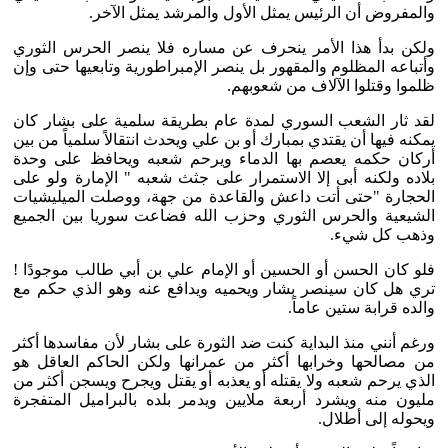
والمفروض أن الرئيس يمثل الأول والمرشد يمثل الآخر.
ولكن بدأ هذا الأمر ينحرف عن مساره فلا ينصر الحرس الثوري
وأتباعه المظلوم والمقهور بل ينصر الإمبراطورية وتابعيها حتى وإن
ظلموا وقتلوا الآلاف من شعوبهم.
لقد ثار الشعب السوري لمدة عام بطريقة سلمية على بشار كان
يمكنه فيها أن يقتدي بمبارك أو بن علي ويحدث انتقالاً سلمياً من بين
أركان حكمه يعصم بها الدماء ويرحم شعبه ويحافظ على وحدة
بلاده ولكنه أبى إلا الاستمرار على جثث شعبه " الإمارة ولو على
الحجارة "حتى أتت داعش والقاعدة من جهة، ووصلت الميليشيات
الشيعية والحرس الثوري وحزب الله فضاعت سوريا بين الجميع
وذهب كل شيء.
فلو كان الحسن أو الحسين أو الإمام علي بن أبي طالب موجودًا !
تري هل كان سينصر بشار ويحميه ويدافع عنه وهو الذي حكم مع
والده قرابة ستين عاماً.
ورغم أنني منذ البداية كنت ضد الثورة على بشار لأن مفاسدها أكثر
من مصالحها وخرابها أكثر من عمرانها ولكن الحاكم العاقل هو
الذي يرحم شعبه ولا يقتله أو يعذبه أو يقتل ويجرح ويسجن أكثر من
مليون منه ويشرد أربعة ملايين ويدمر بلده بالبراميل المتفجرة
ويحوله إلى أطلال.