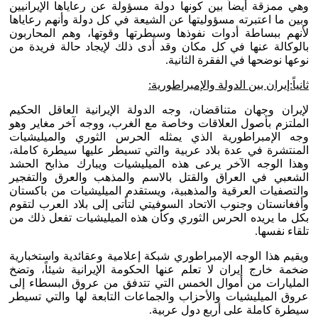
وهي ممزقة أيضاً بين كونها دولة مسؤولة عن رعاياها الإيرانيين
وبين ما اعتبرته مسؤوليتها عن الشيعة في كل دولة وأنهم رعاياها
لأنهم ببساطة أدوات نفوذها وسيطرتها وقوتها، وهم المحاربون
بالوكالة عنها في كل مكان وقد أدى ذلك لإيجاد حالة فريدة من
نوعها نوضحها في الفقرة الثانية.
ثانياً:إيران بين الدولة والإمبراطورية:
لإيران وجهان متناقضان، وجه الدولة الإيرانية العاقل الحكيم
الملتزم بأصول العلاقات وخاصة مع الغرب، ووجه آخر مغاير وهو
وجه الإمبراطورية الذي يمثله الحرس الثوري والميليشيات
المنتشرة في عدة بلاد عربية والتي تسيطر عليها سيطرة كاملة،
وهذا الوجه الآخر يرعى هذه الميليشيات ويبارك مذابح الحشد
الشعبي في العراق والقتل بالاسم والمذهب والعرق والتفجير
والتصفيات العرقية والمذهبية، ويستقدم الميليشيات من باكستان
وأفغانستان وجنوب الاتحاد السوفيتي لتأتى إلى بلاد العرب لتقوم
بكل ما يريده الحرس الثوري وكأن هذه الميليشيات تفعل ذلك من
تلقاء نفسها.
ويقيم هذا الوجه الإمبراطوري شبكة إعلامية وعقائدية واستخبارية
ضخمة خارج إيران لا تعلم عنها الحكومة الإيرانية شيئاً، وتضخ
المليارات من أموال الخمس التي تتدفق من عروق البسطاء إلى
عروق الميليشيات والأحزاب والجماعات التابعة لها والتي تسيطر
سيطرة كاملة على أربع دول عربية.