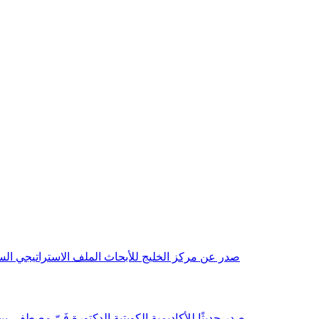
صدر عن مركز الخليج للأبحاث الملف الاستراتيجي السنوي مع بداية عام 2026م، باللغتين العربية والانجليزية وتضمن دراسات تحليلية ورؤى معمقة، 
صدر حديثًا للأكاديمية الكويتية الدكتورة فَيّ مصطفى