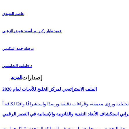
عاصم الشيدي
عميد طيار ركن ـ م .أسعد عوض الزعبي
د. هيله حمد المكيمي
د. فاطمة الشامسي
إصدارات
المزيد
الملف الاستراتيجي لمركز الخليج للأبحاث لعام 2026
راني استكشاف الأبعاد التقنية والقانونية والإنسانية في العصر الرقمي
في هذا التخصص من جامعة بليموث في المملكة المتحدة، كتابًا يحمل ع