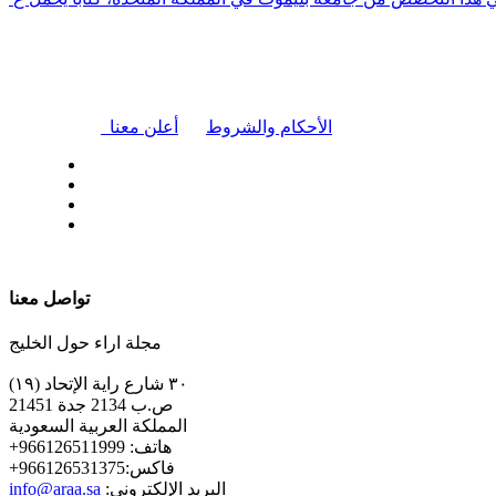
|
الأحكام والشروط
أعلن معنا
| تابعنا على
تواصل معنا
مجلة اراء حول الخليج
٣٠ شارع راية الإتحاد (١٩)
ص.ب 2134 جدة 21451
المملكة العربية السعودية
+هاتف: 966126511999
+فاكس:966126531375
:البريد الإلكتروني
info@araa.sa