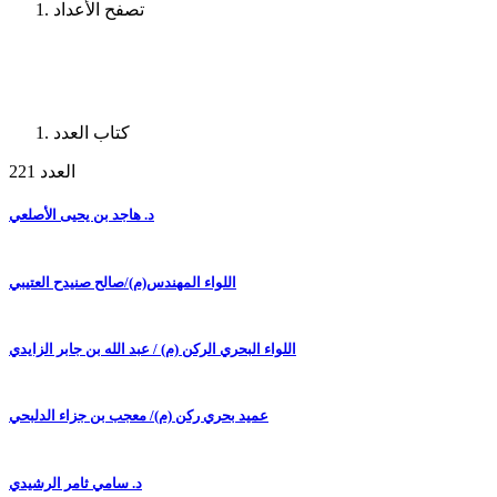
تصفح الأعداد
كتاب العدد
العدد 221
د. هاجد بن يحيى الأصلعي
اللواء المهندس(م)/صالح صنيدح العتيبي
اللواء البحري الركن (م) / عبد الله بن جابر الزايدي
عميد بحري ركن (م)/ معجب بن جزاء الدلبحي
د. سامي ثامر الرشيدي