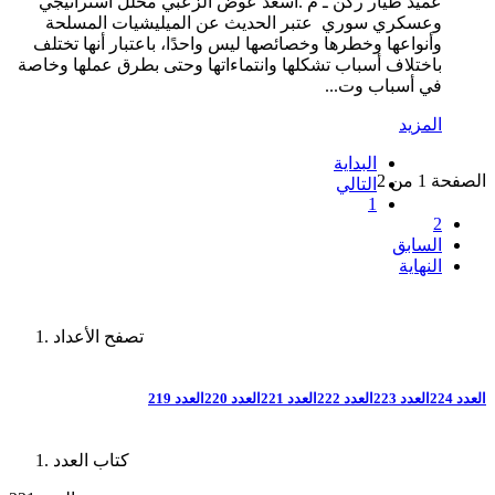
عميد طيار ركن ـ م .أسعد عوض الزعبي محلل استراتيجي
وعسكري سوري عتبر الحديث عن الميليشيات المسلحة
وأنواعها وخطرها وخصائصها ليس واحدًا، باعتبار أنها تختلف
باختلاف أسباب تشكلها وانتماءاتها وحتى بطرق عملها وخاصة
في أسباب وت...
المزيد
البداية
الصفحة 1 من 2
التالي
1
2
السابق
النهاية
تصفح الأعداد
العدد 224
العدد 223
العدد 222
العدد 221
العدد 220
العدد 219
كتاب العدد