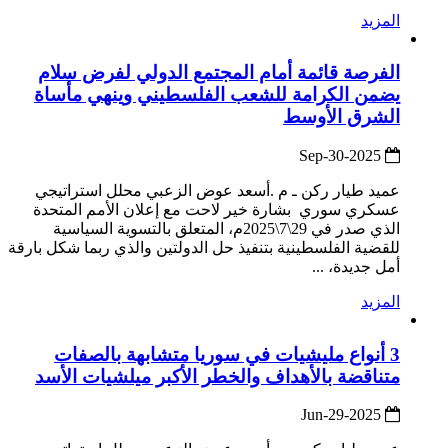
المزيد
الفرصة قائمة أمام المجتمع الدولي لفرض سلام
يضمن الكرامة للشعب الفلسطيني وينهي مأساة
الشرق الأوسط
2025-Sep-30
عميد طيار ركن ـ م .أسعد عوض الزعبي محلل استراتيجي
عسكري سوري بشارة خير لاحت مع إعلان الأمم المتحدة
الذي صدر في 29\7\2025م، المتعلق بالتسوية السياسية
للقضية الفلسطينية بتنفيذ حل الدولتين والذي ربما شكل بارقة
أمل جديدة، ...
المزيد
3 أنواع مليشيات في سوريا متشابهة بالصفات
متناقضة بالأهداف والخطر الأكبر ميلشيات الأسد
2025-Jun-29