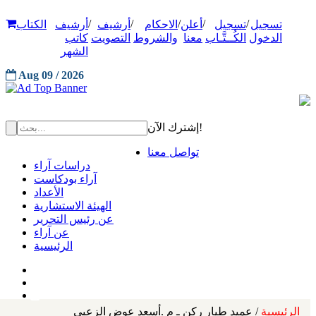
/
/
/
/
/
تسجيل
تسجيل
أعلن
الاحكام
أرشيف
أرشيف
الكتاب
الدخول
الكُــتَّـاب
معنا
والشروط
التصويت
كاتب
الشهر
Aug 09 / 2026
إشترك الآن!
تواصل معنا
دراسات آراء
آراء بودكاست
الأعداد
الهيئة الاستشارية
عن رئيس التحرير
عن آراء
الرئيسية
الرئيسية
/ عميد طيار ركن ـ م .أسعد عوض الزعبي