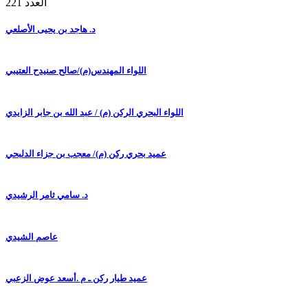
العدد 221
د. هاجد بن يحيى الأصلعي
اللواء المهندس(م)/صالح صنيدح العتيبي
اللواء البحري الركن (م) / عبد الله بن جابر الزايدي
عميد بحري ركن (م)/ معجب بن جزاء الدلبحي
د. سامي ثامر الرشيدي
عاصم الشيدي
عميد طيار ركن ـ م .أسعد عوض الزعبي