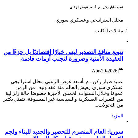
عميد طيار ركن ـ م .أسعد عوض الزعبي
محلل استراتيجي وعسكري سوري
مقالات الكاتب
تنويع منافذ التصدير ليس خيارًا اقتصاديًا بل جزءًا من
العقيدة الأمنية وضرورة لتجنب أزمات قادمة
2026-Apr-29
عميد طيار ركن ـ م .أسعد عوض الزعبي محلل استراتيجي
عسكري سوري يعيش العالم منذ عقد ونيف من الزمن
عمومًا وخلال السنوات الخمس الأخيرة خصوصًا حالة زلزالية
من التغيرات العسكرية والسياسية غير المسبوقة، تتمثل بكثير
من التحولات...
المزيد
سوريا: العام المنصرم للتحضير والجديد للبناء ولجم