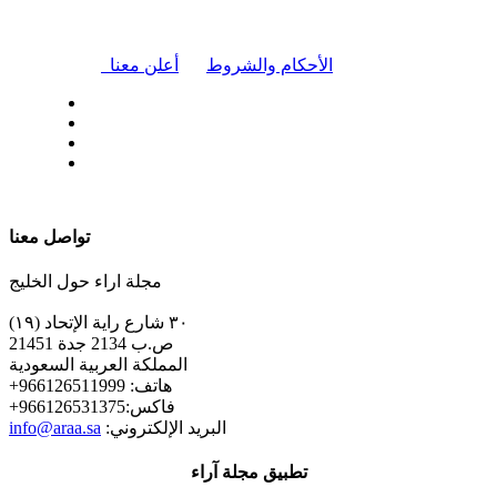
|
الأحكام والشروط
أعلن معنا
| تابعنا على
تواصل معنا
مجلة اراء حول الخليج
٣٠ شارع راية الإتحاد (١٩)
ص.ب 2134 جدة 21451
المملكة العربية السعودية
+هاتف: 966126511999
+فاكس:966126531375
:البريد الإلكتروني
info@araa.sa
تطبيق مجلة آراء