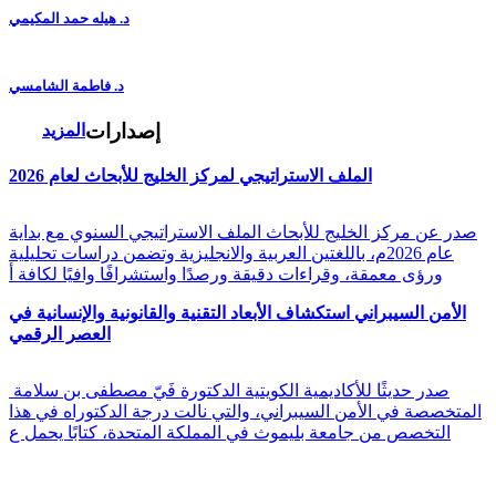
د. هيله حمد المكيمي
د. فاطمة الشامسي
إصدارات
المزيد
الملف الاستراتيجي لمركز الخليج للأبحاث لعام 2026
صدر عن مركز الخليج للأبحاث الملف الاستراتيجي السنوي مع بداية
عام 2026م، باللغتين العربية والانجليزية وتضمن دراسات تحليلية
ورؤى معمقة، وقراءات دقيقة ورصدًا واستشرافًا وافيًا لكافة أ
الأمن السيبراني استكشاف الأبعاد التقنية والقانونية والإنسانية في
العصر الرقمي
صدر حديثًا للأكاديمية الكويتية الدكتورة فَيّ مصطفى بن سلامة
المتخصصة في الأمن السيبراني، والتي نالت درجة الدكتوراه في هذا
التخصص من جامعة بليموث في المملكة المتحدة، كتابًا يحمل ع