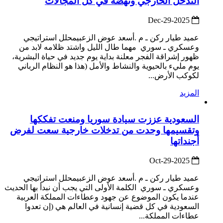
التدخل الخارجي ونهضة في كل المجالات
2025-Dec-29
عميد طيار ركن ـ م .أسعد عوض الزعبيمحلل استراتيجي
وعسكري ـ سوري مهما طال الليل واشتد ظلامه لابد من
ظهور إشراقة الفجر معلنة بداية يوم جديد في حياة البشرية،
يوم مليء بالحيوية والنشاط والأمل (هذا هو النظام الرباني
لكوكب الأرض...
المزيد
السعودية عززت سيادة سوريا ومنعت تفككها
وتقسيمها وحدت من تدخلات خارجية سعت لفرض
أجنداتها
2025-Oct-29
عميد طيار ركن ـ م .أسعد عوض الزعبيمحلل استراتيجي
وعسكري ـ سوري الكلمة الأولى التي يجب أن نبدأ بها الحديث
عندما يكون الموضوع عن جهود وعطاءات المملكة العربية
السعودية في كل قضية إنسانية في العالم هي (إن تعدوا
عطاءات المملكة...