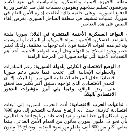
مظلة الأجهزة الأمنية والعسكرية والسياسية في عهد الأسد
ويرفضون تسليم سلاحهم ويقومون بعمليات قتل ضد عناصر وزارة
الدفاع السورية، وعلى خلفية ذلك؛ أطلقت إدارة الأمن العام في
سوريا، عمليات تمشيط في منطقة الساحل السوري، بغرض إلقاء
القبض على هذه العناصر.
- القواعد العسكرية الأجنبية المنتشرة في البلاد؛
سوريا مليئة
بالقواعد العسكرية الأجنبية؛ سواء الأمريكية أو التركية أو الروسية،
وتدعم هذه القوات الأجنبية قوى ذات توجهات مختلفة، ولذلك يُعتبر
حصر وجود السلاح بيد الدولة وحل أزمة القواعد الأجنبية، أحد أهم
التحديات الأمنية التي تواجه سوريا في المرحلة الراهنة.
الوضع الاقتصادي الكارثي للدولة السورية؛
رغم المبادرات
والخطوات الإيجابية التي اُتخذت فيما يخص دعم سوريا
اقتصاديًا خلال المرحلة الانتقالية التي تمر بها البلاد، إلا أن
التحدي الاقتصادي الذي تواجهه دمشق أكبر بكثير مما تحقق
على أرض الواقع،
وفيما يلي أبرز مؤشرات التدهور
الاقتصادي بالبلاد:
- تداعيات الحرب الاقتصادية؛
أدت الحرب السورية إلى تبعات
اقتصادية كارثية؛ حيث أدى ارتفاع معدلات التضخم إلى دفع 90%
من السكان إلى خط الفقر، وتفيد إحصاءات برنامج الغذاء العالمي،
بأن نحو 12 مليون سوري يعانون من انعدام الأمن الغذائي، بينما
يعاني أكثر من 600 ألف طفل من سوء التغذية، ويحتاج 15 مليون