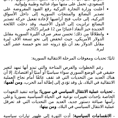
السعودي، تحمل على متنها مواد غذائية وطبية وإيوائية.
أعلنت وزارة التجارة التركية رفع القيود المفروضة على
تصدير البضائع والمنتجات السورية إلى داخل الأسواق
التركية، إلى جانب فتح أراضيها لإعادة تفعيل حركة تصدير
البضائع ترانزيت إلى الدول الأجنبية، وقد دخلت اللائحة
الجديدة حيز النفاذ اعتبارًا من 12 فبراير 2025م.
وانطلاقًا من ذلك؛ تحسن سعر صرف الليرة السورية مقابل
الدولار الأمريكي، حيث انخفض إلى نحو تسعة آلاف ليرة
مقابل الدولار بعد أن بلغ ذروته عند نحو خمسة عشر ألف
ليرة.
ثانيًا؛ تحديات ومعوقات المرحلة الانتقالية السورية:
رغم الخطوات والفرص المتاحة والتي تبدو أنها تمهد لتغير
حقيقي في الوضع السوري سواء سياسيًا أو أمنيًا أو اقتصاديًا، إلا أن
هناك العديد من التحديات التي قد تقف عائقًا أمام نجاح العملية
الانتقالية في البلاد، بل وقد تؤدي إلى إطالة أمد الحرب،
ومن أهمها:
. تحديات عملية الانتقال السياسي في سوريا؛
يواجه تنفيذ التعهدات
الخاصة بإحداث تغييرات نوعية في الحياة السياسية بسوريا وعلى
رأسها صياغة دستور جديد، العديد من التحديات التي قد تعرقل
عملية الانتقال السياسي في البلاد،
ومن بينها:
- الانقسامات السياسية؛
أدت الثورة إلى ظهور تيارات سياسية