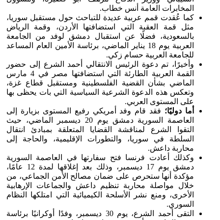
المخابرات العامة أنس خطاب.
كما عُقدت قمم عربية عديدة للتباحث حول مستقبل سوريا،
مثل قمة العقبة التي استضافتها الأردن، وقمة الرياض
بالسعودية، فضلًا عن استقبال دمشق لوفد من الجامعة
العربية يوم 18 يناير الماضي، برئاسة الأمين العام المساعد
للجامعة العربية حسام زكي.
وأخيرًا، تم دعوة الرئيس الانتقالي أحمد الشرع إلى حضور
القمة العربية الطارئة التي استضافتها مصر في 4 مارس
الماضي بشأن القضية الفلسطينية ومستقبل قطاع غزة،
وتعكس هذه الدعوة الشرعية السياسية التي بات يحظى بها
على المستوى العربي.
أما دوليًا؛
فقد قام وفد أمريكي رفيع المستوى بزيارة إلى
العاصمة السورية دمشق يوم 20 ديسمبر الماضي، حيث
التقوا الشرع لمناقشة القضايا المتعلقة بمبادئ انتقال
السلطة في سوريا، والتطورات الإقليمية، والحاجة إلى
محاربة داعش.
وكذلك أعادت فرنسا فتح سفارتها في العاصمة السورية
دمشق يوم 17 ديسمبر، وذلك بعد إغلاقها لمدة 12 عامًا،
مؤكدة أنها ستحرص على ضمان مصالح الأمن الجماعي، من
خلال مواصلة محاربة تنظيم داعش والجماعات الإرهابية
الأخرى، ومنع نشر الأسلحة الكيميائية التي امتلكها النظام
السوري.
التقى أحمد الشرع، يوم 30 ديسمبر، وفدًا أوكرانيًا برئاسة