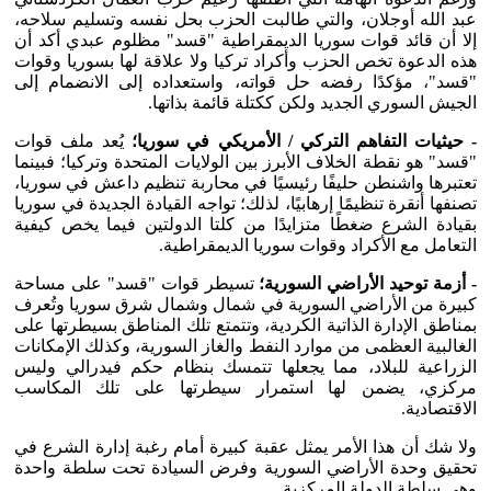
عبد الله أوجلان، والتي طالبت الحزب بحل نفسه وتسليم سلاحه،
إلا أن قائد قوات سوريا الديمقراطية "قسد" مظلوم عبدي أكد أن
هذه الدعوة تخص الحزب وأكراد تركيا ولا علاقة لها بسوريا وقوات
"قسد"، مؤكدًا رفضه حل قواته، واستعداده إلى الانضمام إلى
الجيش السوري الجديد ولكن ككتلة قائمة بذاتها.
- حيثيات التفاهم التركي / الأمريكي في سوريا؛
يُعد ملف قوات
"قسد" هو نقطة الخلاف الأبرز بين الولايات المتحدة وتركيا؛ فبينما
تعتبرها واشنطن حليفًا رئيسيًا في محاربة تنظيم داعش في سوريا،
تصنفها أنقرة تنظيمًا إرهابيًا، لذلك؛ تواجه القيادة الجديدة في سوريا
بقيادة الشرع ضغطًا متزايدًا من كلتا الدولتين فيما يخص كيفية
التعامل مع الأكراد وقوات سوريا الديمقراطية.
- أزمة توحيد الأراضي السورية؛
تسيطر قوات "قسد" على مساحة
كبيرة من الأراضي السورية في شمال وشمال شرق سوريا وتُعرف
بمناطق الإدارة الذاتية الكردية، وتتمتع تلك المناطق بسيطرتها على
الغالبية العظمى من موارد النفط والغاز السورية، وكذلك الإمكانات
الزراعية للبلاد، مما يجعلها تتمسك بنظام حكم فيدرالي وليس
مركزي، يضمن لها استمرار سيطرتها على تلك المكاسب
الاقتصادية.
ولا شك أن هذا الأمر يمثل عقبة كبيرة أمام رغبة إدارة الشرع في
تحقيق وحدة الأراضي السورية وفرض السيادة تحت سلطة واحدة
وهي سلطة الدولة المركزية.