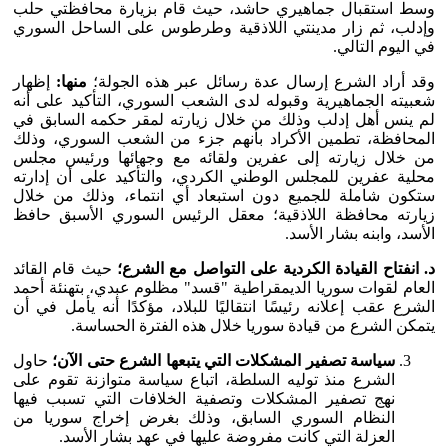
وسط استقبال جماهيري حاشد، حيث قام بزيارة محافظتي حلب
وإدلب، ثم زار مدينتي اللاذقية وطرطوس على الساحل السوري
في اليوم التالي.
وقد أراد الشرع إرسال عدة رسائل عبر هذه الجولة؛
منها:
إظهار
شعبيته الجماهيرية وقبوله لدى الشعب السوري، التأكيد على أنه
لم ينس أهل إدلب وذلك من خلال زيارته لمقر حكمه السابق في
المحافظة، تطمين الأكراد بأنهم جزء من الشعب السوري، وذلك
من خلال زيارته إلى عفرين ولقائه مع وجهائها ورئيس مجلس
محلية عفرين للمجلس الوطني الكردي، والتأكيد على أن إدارته
ستكون شاملة للجميع دون استبعاد أي انتماء، وذلك من خلال
زيارته محافظة اللاذقية؛ معقل الرئيس السوري الأسبق حافظ
الأسد، وابنه بشار الأسد.
د. انفتاح القيادة الكردية على التواصل مع الشرع؛
حيث قام القائد
العام لقوات سوريا الديمقراطية "قسد" مظلوم عبدي، بتهنئة أحمد
الشرع عقب إعلانه رئيسًا انتقاليًا للبلاد، مؤكدًا أنه يأمل في أن
يتمكن الشرع من قيادة سوريا خلال هذه الفترة الحساسة.
سياسة تصفير المشكلات التي يتبعها الشرع حتى الآن؛
حاول
الشرع منذ توليه السلطة، اتباع سياسة متوازنة تقوم على
نهج تصفير المشكلات وتصفية الخلافات التي تسبب فيها
النظام السوري السابق، وذلك بغرض إخراج سوريا من
العزلة التي كانت مفروضة عليها في عهد بشار الأسد.