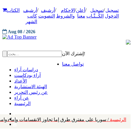
/
/
/
/
/
تسجيل
تسجيل
أعلن
الاحكام
أرشيف
أرشيف
الكتاب
الدخول
الكُــتَّـاب
معنا
والشروط
التصويت
كاتب
الشهر
Aug 08 / 2026
إشترك الآن!
تواصل معنا
دراسات آراء
آراء بودكاست
الأعداد
الهيئة الاستشارية
عن رئيس التحرير
عن آراء
الرئيسية
الرئيسية
/ سوريا على مفترق طرق إما تجاوز الانقسامات وإما دوا