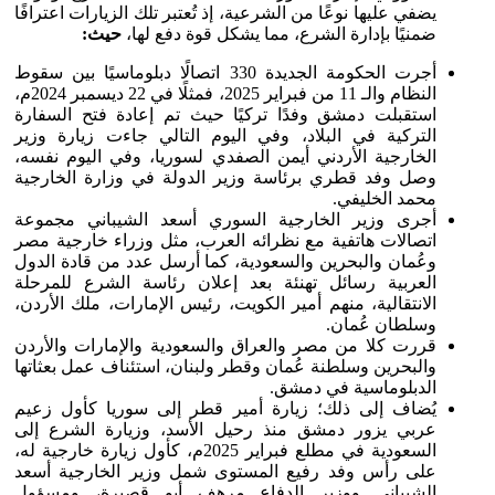
يضفي عليها نوعًا من الشرعية، إذ تُعتبر تلك الزيارات اعترافًا
ضمنيًا بإدارة الشرع، مما يشكل قوة دفع لها،
حيث:
أجرت الحكومة الجديدة 330 اتصالًا دبلوماسيًا بين سقوط
النظام والـ 11 من فبراير 2025، فمثلًا في 22 ديسمبر 2024م،
استقبلت دمشق وفدًا تركيًا حيث تم إعادة فتح السفارة
التركية في البلاد، وفي اليوم التالي جاءت زيارة وزير
الخارجية الأردني أيمن الصفدي لسوريا، وفي اليوم نفسه،
وصل وفد قطري برئاسة وزير الدولة في وزارة الخارجية
محمد الخليفي.
أجرى وزير الخارجية السوري أسعد الشيباني مجموعة
اتصالات هاتفية مع نظرائه العرب، مثل وزراء خارجية مصر
وعُمان والبحرين والسعودية، كما أرسل عدد من قادة الدول
العربية رسائل تهنئة بعد إعلان رئاسة الشرع للمرحلة
الانتقالية، منهم أمير الكويت، رئيس الإمارات، ملك الأردن،
وسلطان عُمان.
قررت كلا من مصر والعراق والسعودية والإمارات والأردن
والبحرين وسلطنة عُمان وقطر ولبنان، استئناف عمل بعثاتها
الدبلوماسية في دمشق.
يُضاف إلى ذلك؛ زيارة أمير قطر إلى سوريا كأول زعيم
عربي يزور دمشق منذ رحيل الأسد، وزيارة الشرع إلى
السعودية في مطلع فبراير 2025م، كأول زيارة خارجية له،
على رأس وفد رفيع المستوى شمل وزير الخارجية أسعد
الشيباني ووزير الدفاع مرهف أبو قصيرة، ومسؤول