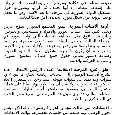
عديدة، مختلفة في أفكارها ومرجعياتها، وبينما اتفقت تلك التيارات
على إسقاط النظام، إلا أنها تختلف في آرائها وتصوراتها حول
مستقبل الدولة السورية في مرحلة ما بعد الأسد، وهو ما يجعل
توحيد الرؤية حول شكل سوريا الجديدة، أمرًا صعبًا للغاية.
- أزمة الأقليات السورية؛
يتمتع المجتمع السوري بتنوع عرقي
وديني كبير، مثل أقليات الدروز والأكراد والمسيحيين والعلويين،
وإدارة هذا التنوع تمثل أحد أهم التحديات التي تواجه سوريا في
المرحلة الحالية، ويجعل الدولة السورية في مواجهة مع شبح
الانقسام، وهذا يتضح من رفض بعض هذه الأقليات تسليم سلاحهم،
واشتراطهم أن يكون ذلك بعد تشكيل الدولة المدنية الحديثة،
وصياغة دستور يضمن حقوق جميع أطياف المجتمع السوري
وانتماءاته العرقية والدينية.
- طول فترة المرحلة الانتقالية؛
كشف الرئيس الانتقالي أحمد
الشرع أن مدة الوصول إلى انتخابات رئاسية تحتاج ما بين 4 و5
سنوات وقد تمتد إلى سنوات طويلة، فيما رجح أن يستغرق إعداد
الدستور ثلاث سنوات، ولا شك أن هذا الأمر يؤثر سلبًا على عملية
الانتقال السياسي، ويفقدها مصداقيتها أمام التيارات السياسية
المختلفة، والتي قد ترى طول هذا الفترة على أنه رغبة من الشرع
في البقاء كرئيس للبلاد.
-
الانتقادات التي طالت مؤتمر الحوار الوطني؛
مع انطلاق مؤتمر
الحوار الوطني وما سبقه من جلسات تحضيرية، توالت الانتقادات