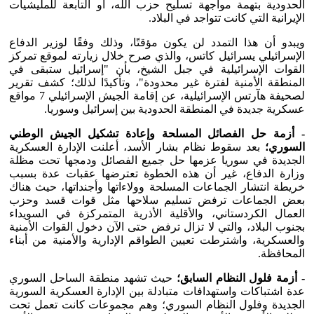
الحدودية بتهمة مواجهة تسليح حزب الله، أو التابعة للمليشيات
الإيرانية التي كانت تتواجد في البلاد.
ويبدو أن هذا التمدد لن يكون مؤقتًا، وذلك وفقًا لوزير الدفاع
الإسرائيلي يسرائيل كاتس، والذي صرح خلال زيارته لموقع تمركز
القوات الإسرائيلية في جبل الشيخ، بأن "إسرائيل ستبقى في
المنطقة الأمنية لفترة غير محدودة"، وتأكيدًا لذلك؛ كشف تقرير
لصحيفة هآرتس الإسرائيلية، عن إقامة الجيش الإسرائيلي 7 مواقع
عسكرية جديدة في المنطقة الحدودية بين إسرائيل وسوريا.
- أزمة حل الفصائل المسلحة وإعادة تشكيل الجيش الوطني
السوري؛
بعد سقوط نظام بشار الأسد، أعلنت الإدارة العسكرية
الجديدة في سوريا عزمها حل جميع الفصائل ودمجها تحت مظلة
وزارة الدفاع، غير أن هذه الخطوة تعترضها عقبات عدة بسبب
خريطة انتشار الجماعات المسلحة وولاءاتها وأجنداتها، حيث هناك
بعض الجماعات ترفض تسليم سلاحها مثل قوات قسد وحزب
العمال الكردستاني، والأقلية الأذرية المتمركزة في السويداء
بجنوب البلاد، والتي لا تزال ترفض حتى الآن دخول القوات الأمنية
والعسكرية، واشترطت تعيين الطواقم الإدارية والأمنية من أبناء
المحافظة.
- أزمة فلول النظام السابق؛
حيث تشهد منطقة الساحل السوري
عدة اشتباكات واستهدافات متبادلة بين الإدارة العسكرية السورية
الجديدة وفلول النظام السوري؛ وهم مجموعات كانت تعمل تحت