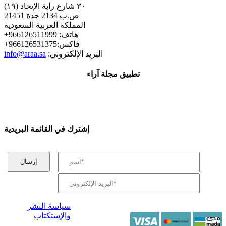
٣٠ شارع راية الإتحاد (١٩)
ص.ب 2134 جدة 21451
المملكة العربية السعودية
+هاتف: 966126511999
+فاكس:966126531375
:البريد الإلكتروني
info@araa.sa
تطبيق مجلة آراء
إشترك في القائمة البريدية
سياسة النشر
والإستكتاب
/ جميع الحقوق