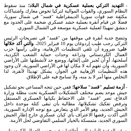
- التهديد التركي بعملية عسكرية في شمال البلاد؛
منذ سقوط
النظام السوري، والقوات الموالية لتركيا تخوض معارك واشتباكات
مكثفة ضد قوات سوريا الديمقراطية "قسد" في شمال سوريا،
فضلًا عن قيام أنقرة بعملية حشد عسكري ضخمة على الحدود مع
دمشق تمهيدًا لعملية عسكرية موسعة في الشمال السوري.
وتتضح جدية أنقرة في موقفها من "قسد" في تصريحات الرئيس
التركي رجب طيب إردوغان يوم 10 فبراير 2025،
والتي أكد خلالها
على:
ضرورة أن تلقي التنظيمات الإرهابية، وعلى رأسها حزب
العمال الكردستاني وذراعه وحدات حماية الشعب الكردية،
أسلحتها، أو أن تُجبر على إلقائها، ووضع حد لأنشطتها على الأراضي
السورية، وأن تفهم أنه لا مكان لها في الأراضي السورية، لأن وجود
هذه التنظيمات الإرهابية في الجوار، يشكل تهديدًا لأنقرة، لذا
التخلص منها أمر لا بد منه، ولا تسامح فيه على الإطلاق.
- أزمة تسليم "قسد" سلاحها؛
ففي حين تتجه المساعي نحو تشكيل
جيش موحد يضم مختلف التشكيلات العسكرية تحت مظلة وزارة
الدفاع، تصر "قسد" على الاحتفاظ بكيانها العسكري المستقل
وترفض تفكيك تشكيلاتها، مطالبة بأن تبقى كتلة موحدة داخل
الجيش الجديد، وهو الأمر الذي يتعارض مع توجه الإدارة السورية،
التي أكدت رفضها الاعتراف بأي كيان عسكري خارج إطار الجيش
السوري الجديد، متمسكة بالخيار السلمي التفاوضي لحل الأزمة.
ورغم الدعوة الهامة التي أطلقها زعيم حزب العمال الكردستاني