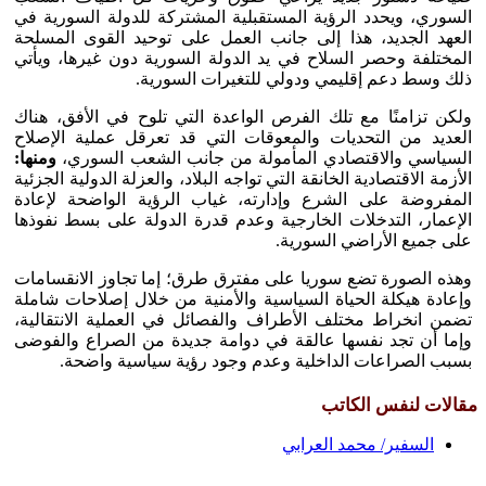
السوري، ويحدد الرؤية المستقبلية المشتركة للدولة السورية في
العهد الجديد، هذا إلى جانب العمل على توحيد القوى المسلحة
المختلفة وحصر السلاح في يد الدولة السورية دون غيرها، ويأتي
ذلك وسط دعم إقليمي ودولي للتغيرات السورية.
ولكن تزامنًا مع تلك الفرص الواعدة التي تلوح في الأفق، هناك
العديد من التحديات والمعوقات التي قد تعرقل عملية الإصلاح
السياسي والاقتصادي المأمولة من جانب الشعب السوري،
ومنها:
الأزمة الاقتصادية الخانقة التي تواجه البلاد، والعزلة الدولية الجزئية
المفروضة على الشرع وإدارته، غياب الرؤية الواضحة لإعادة
الإعمار، التدخلات الخارجية وعدم قدرة الدولة على بسط نفوذها
على جميع الأراضي السورية.
وهذه الصورة تضع سوريا على مفترق طرق؛ إما تجاوز الانقسامات
وإعادة هيكلة الحياة السياسية والأمنية من خلال إصلاحات شاملة
تضمن انخراط مختلف الأطراف والفصائل في العملية الانتقالية،
وإما أن تجد نفسها عالقة في دوامة جديدة من الصراع والفوضى
بسبب الصراعات الداخلية وعدم وجود رؤية سياسية واضحة.
مقالات لنفس الكاتب
السفير/ محمد العرابي