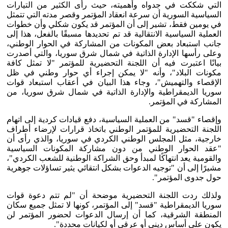
التي شككت في جدواه وأهميته، حيث رأى الكثير من التيارات
السياسية السورية أن سرعة انعقاد المؤتمر وقصر مدته التي تتمثل
في يومين فقط، تشير إلى أن المؤتمر قد يكون شكلي وأن خطوات
العملية السياسية الانتقالية قد تم تحديدها مسبقًا بالفعل، هذا إلى
جانب استبعاد بعض المكونات من المشاركة في الحوار الوطني،
وعلى رأسها الإدارة الذاتية في شمال شرق سوريا، والتي أصدرت
بيانًا اعتبرت فيه أن اللجنة التحضيرية للمؤتمر "لا تمثل كافة
مكونات البلاد"، وأنه "لا يمكن إجراء أي حوار وطني في ظل
الإقصاء والتهميش"، وجاء هذا البيان في أعقاب استبعاد قوات
سوريا الديمقراطية والإدارة الذاتية في شمال شرق سوريا، من
المشاركة في المؤتمر.
وإقصاء "قسد" من العملية السياسية، دفع قيادات كردية إلى اتهام
اللجنة التحضيرية للمؤتمر الوطني باتخاذ قرارات لإرضاء أطراف
خارجية، مثل المجلس الوطني الكردي في سوريا، والذي رأى أن
"عقد الحوار الوطني من دون مشاركة المكونات السياسية
والقومية يعد انتهاكًا لمبدأ وحق الشراكة الوطنية للشعب الكردي"،
مشيرًا إلى أن "توجيه الدعوات بشكل انتقائي يثير تساؤلات جوهرية
حول جدوى المؤتمر".
ولذلك ردت اللجنة التحضيرية موضحة أن "لم تتم دعوة قوات
سوريا الديمقراطية "قسد" إلى المؤتمر، كونها لا تمثل جميع سكان
المنطقة الشرقية، كما أن إرسال الدعوات لحضور المؤتمر لن
يكون على أساس ديني أو عرقي أو لكيانات محددة".