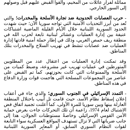
مماثلة لفرار عائلات من المخيم، وألقوا القبض عليهم قبل وصولهم
إلى السور الخارجي.
- حرب العصابات الحدودية ضد تجارة الأسلحة والمخدرات؛
والتي
تُعد من أبرز التحديات الأمنية التي تواجه سوريا الآن؛ حيث شهدت
الحدود السورية اللبنانية خلال الأيام القليلة الماضية اشتباكات
عنيفة بين إدارة العمليات وعشائر لبنانية تابعة لحزب الله في
منطقة ريف حمص الغربي، وذلك في إطار حملة أمنية قادتها إدارة
العمليات ضد عصابات تنشط في تهريب السلاح والمخدرات بتلك
المناطق.
وقد تمكنت إدارة العمليات من اعتقال عدد من المطلوبين
المتورطين في عمليات تهريب غير مشروعة، وضبط كميات من
الأسلحة والممنوعات التي كانت بحوزتهم، كما تم القبض على
عناصر من المجموعات المسلحة التي هاجمت قوات وزارة الدفاع
في هذه المناطق.
- التمدد الإسرائيلي في الجنوب السوري؛
والذي جاء في أعقاب
إعلان إسقاط نظام الأسد، حيث قامت تل أبيب باحتلال المنطقة
العازلة بينها وبين سوريا للمرة الأولى، كما أعلنت تجميد اتفاق فض
الاشتباك لعام 1974، زاعمة أن تلك التحركات جاءت بغرض حماية
الأمن القومي الإسرائيلي وخاصةً مستوطنات الجولان، هذا إلى
جانب ضرباتها التي لا تزال تستهدف المواقع العسكرية سواء التابعة
لقوات النظام السوري السابق، أو المعابر السورية اللبنانية