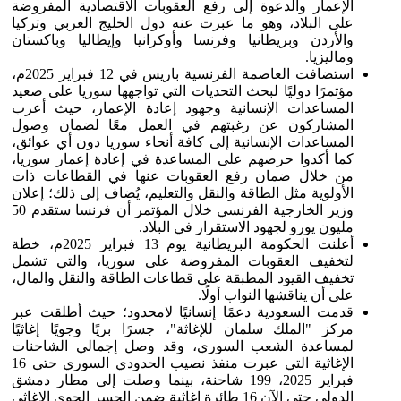
الإعمار والدعوة إلى رفع العقوبات الاقتصادية المفروضة
على البلاد، وهو ما عبرت عنه دول الخليج العربي وتركيا
والأردن وبريطانيا وفرنسا وأوكرانيا وإيطاليا وباكستان
وماليزيا.
استضافت العاصمة الفرنسية باريس في 12 فبراير 2025م،
مؤتمرًا دوليًا لبحث التحديات التي تواجهها سوريا على صعيد
المساعدات الإنسانية وجهود إعادة الإعمار، حيث أعرب
المشاركون عن رغبتهم في العمل معًا لضمان وصول
المساعدات الإنسانية إلى كافة أنحاء سوريا دون أي عوائق،
كما أكدوا حرصهم على المساعدة في إعادة إعمار سوريا،
من خلال ضمان رفع العقوبات عنها في القطاعات ذات
الأولوية مثل الطاقة والنقل والتعليم، يُضاف إلى ذلك؛ إعلان
وزير الخارجية الفرنسي خلال المؤتمر أن فرنسا ستقدم 50
مليون يورو لجهود الاستقرار في البلاد.
أعلنت الحكومة البريطانية يوم 13 فبراير 2025م، خطة
لتخفيف العقوبات المفروضة على سوريا، والتي تشمل
تخفيف القيود المطبقة على قطاعات الطاقة والنقل والمال،
على أن يناقشها النواب أولًا.
قدمت السعودية دعمًا إنسانيًا لامحدود؛ حيث أطلقت عبر
مركز "الملك سلمان للإغاثة"، جسرًا بريًا وجويًا إغاثيًا
لمساعدة الشعب السوري، وقد وصل إجمالي الشاحنات
الإغاثية التي عبرت منفذ نصيب الحدودي السوري حتى 16
فبراير 2025، 199 شاحنة، بينما وصلت إلى مطار دمشق
الدولي حتى الآن 16 طائرة إغاثية ضمن الجسر الجوي الإغاثي