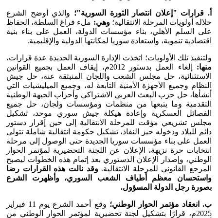
أ. قرارات "إعلان انتصار الثورة السورية"؛
والذي أوضح الشرع
خلاله أولويات المرحلة الانتقالية؛
وهي:
ملء فراغ السلطة، الحفاظ
على السلم الأهلي، بناء مؤسسات الدولة، العمل على بناء بنية
اقتصادية تنموية، واستعادة سوريا لمكانتها الدولية والإقليمية.
ولتنفيذ تلك الأولويات؛ اتخذت الإدارة السورية الجديدة عدة قرارات،
منها:
إلغاء العمل بدستور 2012م، إيقاف العمل بجميع القوانين
الاستثنائية، حل مجلس الشعب واللجان المنبثقة عنه، حل جيش
النظام وجميع الأجهزة الأمنية التابعة له، وجميع الميليشيات التي
أنشأها، حل حزب البعث العربي الاشتراكي وأحزاب الجبهة الوطنية
التقدمية وما يتبعها من منظمات ومؤسسات ولجان، حل جميع
الفصائل العسكرية وإعادة هيكلة جيش سوري موحد، تشكيل
مجلس تشريعي مؤقت للمرحلة الانتقالية إلى حين إقرار دستور
دائم للبلاد ودخوله حيز النفاذ، تشكيل حكومة انتقالية شاملة تتولى
العمل على بناء مؤسسات سوريا الجديدة حتى الوصول إلى مرحلة
انتخابات حرة نزيهة، الإعلان عن اللجنة التحضيرية لمؤتمر الحوار
الوطني، وإصدار الإعلان الدستوري بعد إتمام هذه الخطوات ليصبح
المرجع القانوني للمرحلة الانتقالية.
وقد نالت هذه القرارات رضا
واستحسان معظم أطياف الشعب السوري، وأظهرت الشرع
بصورة رجل الدولة المسؤول.
ب. انعقاد مؤتمر الحوار الوطني؛
وقع أحمد الشرع يوم 11 فبراير
2025م، قرارًا بتشكيل لجنة تحضيرية لمؤتمر الحوار الوطني من