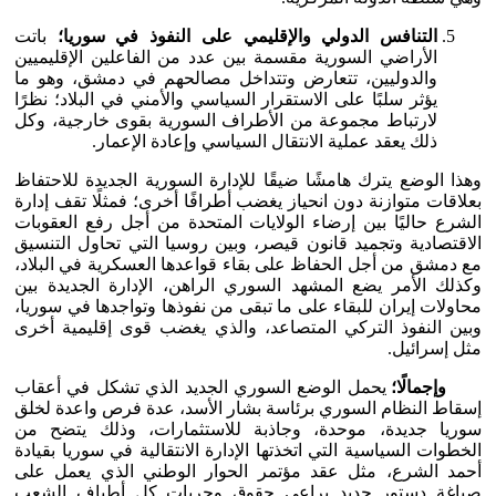
التنافس الدولي والإقليمي على النفوذ في سوريا؛
باتت
الأراضي السورية مقسمة بين عدد من الفاعلين الإقليميين
والدوليين، تتعارض وتتداخل مصالحهم في دمشق، وهو ما
يؤثر سلبًا على الاستقرار السياسي والأمني في البلاد؛ نظرًا
لارتباط مجموعة من الأطراف السورية بقوى خارجية، وكل
ذلك يعقد عملية الانتقال السياسي وإعادة الإعمار.
وهذا الوضع يترك هامشًا ضيقًا للإدارة السورية الجديدة للاحتفاظ
بعلاقات متوازنة دون انحياز يغضب أطرافًا أخرى؛ فمثلًا تقف إدارة
الشرع حاليًا بين إرضاء الولايات المتحدة من أجل رفع العقوبات
الاقتصادية وتجميد قانون قيصر، وبين روسيا التي تحاول التنسيق
مع دمشق من أجل الحفاظ على بقاء قواعدها العسكرية في البلاد،
وكذلك الأمر يضع المشهد السوري الراهن، الإدارة الجديدة بين
محاولات إيران للبقاء على ما تبقى من نفوذها وتواجدها في سوريا،
وبين النفوذ التركي المتصاعد، والذي يغضب قوى إقليمية أخرى
مثل إسرائيل.
وإجمالًا؛
يحمل الوضع السوري الجديد الذي تشكل في أعقاب
إسقاط النظام السوري برئاسة بشار الأسد، عدة فرص واعدة لخلق
سوريا جديدة، موحدة، وجاذبة للاستثمارات، وذلك يتضح من
الخطوات السياسية التي اتخذتها الإدارة الانتقالية في سوريا بقيادة
أحمد الشرع، مثل عقد مؤتمر الحوار الوطني الذي يعمل على
صياغة دستور جديد يراعي حقوق وحريات كل أطياف الشعب