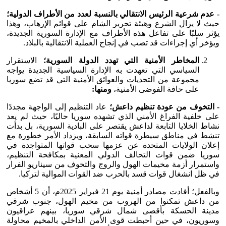
- عدم شرعية الرئيس الانتقالي بالنسبة لعدد من الأطراف الدولية؛
حيث لا يزال الشرع وهيئة تحرير الشام على قوائم الإرهاب، وهذا
يؤثر سلبًا على تفاعل هذه الأطراف مع الإدارة السورية الجديدة،
ويؤخر أي إجراءات قد تصب في إنجاح العملية الانتقالية بالبلاد.
المخاطر الأمنية التي تهدد الدولة السورية؛
الاستقرار
السياسي التي تعهدت به الإدارة السياسية الجديدة يواجه
مجموعة من التحديات والعوائق الأمنية التي قد تضع سوريا
على حافة الفوضى الأمنية،
ومنها:
- التخوف من عودة تنظيم داعش؛
عاد التنظيم إلى الواجهة مجددًا
على خلفية الفراغ الأمني الذي تشهده سوريا حاليًا، حيث لم يعد
نشاط الخلايا التابعة لداعش يقتصر على البادية السورية، بل بدأت
تنشط في مناطق سيطرة قواته السابقة، ويزداد الأمر خطورة مع
إعلان الولايات المتحدة عن عزمها سحب قواتها المتواجدة في
سوريا ضمن قوات التحالف الدولي المعنية بمكافحة التنظيم،
واستمرار أزمة مخيمات الهول والروج والتخوف من سيناريو الفرار
في ظل انشغال قوات قسد بالحرب ضد القوات الموالية لتركيا.
وبالفعل؛ أفادت مصادر أمنية يوم 21 فبراير 2025م، أن 5 أشخاص
من داعش تمكنوا من الهروب من مخيم الهول، جنوب شرقي
مدينة الحسكة بأقصى شمال شرقي سوريا، بينهم عراقيون
وسوريون، في حين أحبطت قوى الأمن الداخلي بالمخيم محاولة