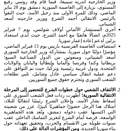
وزير الخارجية أندريه سيبيغا، فيما قام وفد روسي رفيع
المستوى، بزيارة إلى العاصمة السورية دمشق يوم 28 يناير
الماضي، وذلك للمرة الأولى منذ رحيل الأسد، حيث التقوا
بالرئيس الانتقالي أحمد الشرع ووزير خارجيته أسعد
الشيباني.
أجرى المستشار الألماني أولاف شولتس، يوم 7 فبراير
2025م، اتصالًا هاتفيًا مع أحمد الشرع، حيث أبدى استعداد
برلين لدعم إعادة إعمار سوريا.
استضافت العاصمة الفرنسية باريس يوم 13 فبراير الماضي،
مؤتمرًا دوليًا حول سوريا، بمشاركة وزير الخارجية السوري
أسعد الشيباني، ومبعوثين من الدول الصناعية السبع؛
بريطانيا وكندا وفرنسا وألمانيا وإيطاليا واليابان والولايات
المتحدة، ودول عربية رئيسية وتركيا، حيث تم التوافق على
دعم عملية انتقال سياسي عادل وشامل، تلبي تطلعات
الشعب السوري وتحترم حقوق جميع السوريين.
الالتفاف الشعبي حول خطوات الشرع للتحضير إلى المرحلة
الانتقالية السورية؛
أظهرت ردات فعل الشعب السوري على
إسقاط بشار الأسد، وإعلان الشرع رئيسًا انتقاليًا للبلاد،
امتلاك هذا الرجل حضورًا جماهيريًا كبيرًا، عزز من شعبيته
التي اكتسبها عقب دخوله دمشق، وتُعد هذه الجماهيرية
الواسعة، فرصة أمام الشرع لتعزيز التماسك الداخلي عقب
سنوات طويلة من الانقسام والحرب، وتحقيق تعهداته حول
بناء سوريا الجديدة،
ومن المؤشرات الدالة على ذلك: