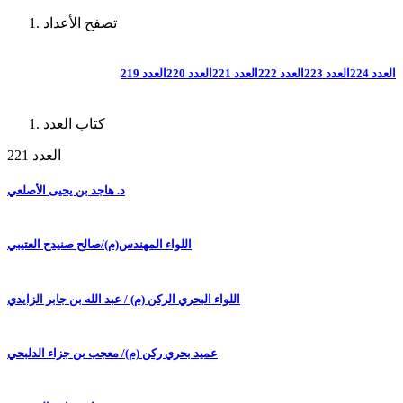
تصفح الأعداد
العدد 224
العدد 223
العدد 222
العدد 221
العدد 220
العدد 219
كتاب العدد
العدد 221
د. هاجد بن يحيى الأصلعي
اللواء المهندس(م)/صالح صنيدح العتيبي
اللواء البحري الركن (م) / عبد الله بن جابر الزايدي
عميد بحري ركن (م)/ معجب بن جزاء الدلبحي