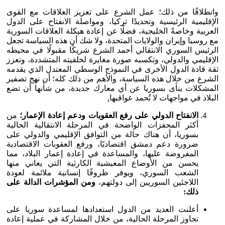
وانطلاقًا من ذلك؛ عمل الشرع على تعزيز العلاقات مع القوى
الإقليمية الرئيسية وتحديدًا تركيا، ومواصلة الانفتاح على الدول
العربية وخاصةً الخليجية، فضلًا عن إعادة هيكلة العلاقات السورية
مع روسيا وإيران والولايات المتحدة، ولا شك أن هذه السياسة تجعل
الرئيس السوري الانتقالي أحمد الشرع شريكًا مقبولًا في محيطه
الإقليمي والدولي، وتكسبه صورة مغايرة لخلفيته المتشددة، وتعزز
ثقة قادة الدول الأخرى في النموذج الوسطي المعتدل الذي يقدمه
الشرع من خلال هذه السياسة، والأهم من ذلك كله؛ أن نهج تصفير
المشكلات ينأى بسوريا عن أي معارك جديدة، من شأنها أن تضع
البلاد في مواجهات لا تُحمد عواقبها
.
الانفتاح الدولي على رفع العقوبات ودعم إعادة الإعمار؛
من
أكثر المحفزات الواضحة في المرحلة الانتقالية الحالية
بسوريا، أن هناك حالة من التوافق الإقليمي والدولي على
ضرورة دعم دمشق اقتصاديًا، ورفع العقوبات الاقتصادية
المفروضة عليها، والمساعدة في إعادة إعمار البلاد، مما
يحسن من الأوضاع المعيشية الكارثية التي يعاني منها
الشعب السوري، ويوفر ظروفًا إنسانية ملائمة لعودة
اللاجئين السوريين إلى دولتهم،
ومن المؤشرات الدالة على
ذلك:
أعلنت العديد من الدول استعدادها لمساعدة سوريا على
تجاوز المرحلة الحالية، من خلال المشاركة في عملية إعادة