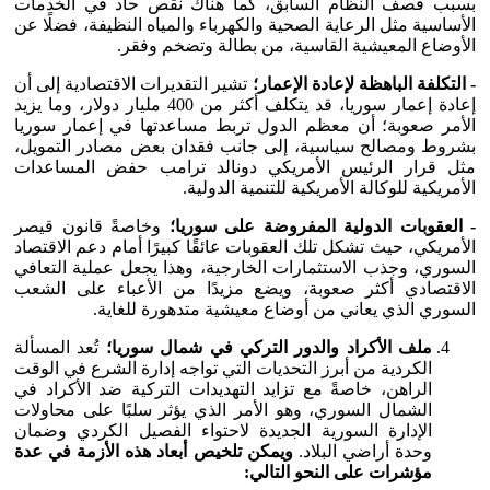
بسبب قصف النظام السابق، كما هناك نقص حاد في الخدمات
الأساسية مثل الرعاية الصحية والكهرباء والمياه النظيفة، فضلًا عن
الأوضاع المعيشية القاسية، من بطالة وتضخم وفقر.
- التكلفة الباهظة لإعادة الإعمار؛
تشير التقديرات الاقتصادية إلى أن
إعادة إعمار سوريا، قد يتكلف أكثر من 400 مليار دولار، وما يزيد
الأمر صعوبة؛ أن معظم الدول تربط مساعدتها في إعمار سوريا
بشروط ومصالح سياسية، إلى جانب فقدان بعض مصادر التمويل،
مثل قرار الرئيس الأمريكي دونالد ترامب حفض المساعدات
الأمريكية للوكالة الأمريكية للتنمية الدولية.
- العقوبات الدولية المفروضة على سوريا؛
وخاصةً قانون قيصر
الأمريكي، حيث تشكل تلك العقوبات عائقًا كبيرًا أمام دعم الاقتصاد
السوري، وجذب الاستثمارات الخارجية، وهذا يجعل عملية التعافي
الاقتصادي أكثر صعوبة، ويضع مزيدًا من الأعباء على الشعب
السوري الذي يعاني من أوضاع معيشية متدهورة للغاية.
ملف الأكراد والدور التركي في شمال سوريا؛
تُعد المسألة
الكردية من أبرز التحديات التي تواجه إدارة الشرع في الوقت
الراهن، خاصةً مع تزايد التهديدات التركية ضد الأكراد في
الشمال السوري، وهو الأمر الذي يؤثر سلبًا على محاولات
الإدارة السورية الجديدة لاحتواء الفصيل الكردي وضمان
وحدة أراضي البلاد.
ويمكن تلخيص أبعاد هذه الأزمة في عدة
مؤشرات على النحو التالي: