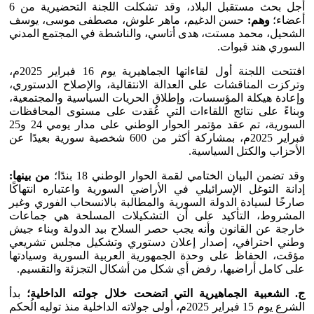
أجل بحث مستقبل البلاد، وقد تشكلت اللجنة التحضيرية من 6
أعضاء؛
وهم:
حسن الدغيم، ماهر علوش، مصطفى موسى، يوسف
الشحيل، محمد مستت، هدى أتاسي، والناشطة في المجتمع المدني
السوري هند قبوات.
افتتحت اللجنة أول لقاءاتها الجماهيرية يوم 16 فبراير 2025م،
وتركزت المناقشات على العدالة الانتقالية، والإصلاح الدستوري،
وإعادة هيكلة المؤسسات، وإطلاق الحريات السياسية والمجتمعية،
وبناءً على نتائج اللقاءات التي عُقدت على مستوى المحافظات
السورية، تم عقد مؤتمر الحوار الوطني على مدار يومي 24 و25
فبراير 2025م، بمشاركة أكثر من 600 شخصية سورية بعيدًا عن
الأحزاب والكتل السياسية.
وقد تضمن البيان الختامي لقمة الحوار الوطني 18 بندًا؛
من بينها:
إدانة التوغل الإسرائيلي في الأراضي السورية واعتباره انتهاكًا
صارخًا لسيادة الدولة السورية والمطالبة بالانسحاب الفوري وغير
المشروط، التأكيد على أن التشكيلات المسلحة هي جماعات
خارجة عن القانون وأنه يجب حصر السلاح بيد الدولة وبناء جيش
وطني احترافي، إصدار إعلان دستوري وتشكيل مجلس تشريعي
مؤقت، الحفاظ على وحدة الجمهورية العربية السورية وسيادتها
على كامل أراضيها، رفض أي شكل من أشكال التجزئة والتقسيم.
ج. الشعبية الجماهيرية التي اتضحت خلال جولته الداخلية؛
بدأ
الشرع يوم 15 فبراير 2025م، أولى جولاته الداخلية منذ توليه الُحكم