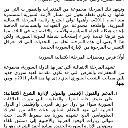
وتشهد تلك المرحلة مجموعة من المتغيرات والتطورات التي من
شأنها أن تكون نقطة تحول في مسار الأزمة السورية المستمرة
منذ العام 2011م، وأهمها تولي الشرع رئاسة المرحلة الانتقالية
السورية، وإطلاقه مجموعة من التعهدات والسياسات الخاصة
بإعادة هيكلة الحياة السياسية والأمنية والاقتصادية في البلاد، مما
يتيح فرصًا عديدة لإجراء إصلاحات شاملة للدولة السورية، ولكن
هذا لا يعني أن هذه المرحلة تخلو من التحديات التي قد تعرقل
التغييرات المرجوة من الإدارة السورية الجديدة:
أولًا: فرص ومحفزات المرحلة الانتقالية السورية
تشهد المرحلة الانتقالية التي تمر بها الدولة السورية، مجموعة
من المحفزات والفرص التي قد تكون مقدمة لعهد سوري جديد
يلبي مطالب الشعب السوري الذي نادى بها منذ العام 2011م،
ومن
بينها:
الدعم والقبول الإقليمي والدولي لإدارة الشرع الانتقالية؛
على نقيض حالة العزلة والقطيعة التي ميزت العلاقات
السورية سواء مع دول جوارها العربي والإقليمي أو الدول
الغربية في عهد النظام السابق، هناك حالة من الحراك
الدبلوماسي الذي تشهده سوريا بعد سقوط الأسد؛ حيث
تتوالى زيارات الوفود العربية والأجنبية إلى دمشق للقاء
مسؤولي الإدارة السورية الجديدة بقيادة أحمد الشرع، وهو ما