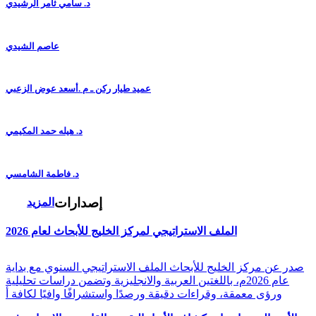
د. سامي ثامر الرشيدي
عاصم الشيدي
عميد طيار ركن ـ م .أسعد عوض الزعبي
د. هيله حمد المكيمي
د. فاطمة الشامسي
إصدارات
المزيد
الملف الاستراتيجي لمركز الخليج للأبحاث لعام 2026
صدر عن مركز الخليج للأبحاث الملف الاستراتيجي السنوي مع بداية
عام 2026م، باللغتين العربية والانجليزية وتضمن دراسات تحليلية
ورؤى معمقة، وقراءات دقيقة ورصدًا واستشرافًا وافيًا لكافة أ