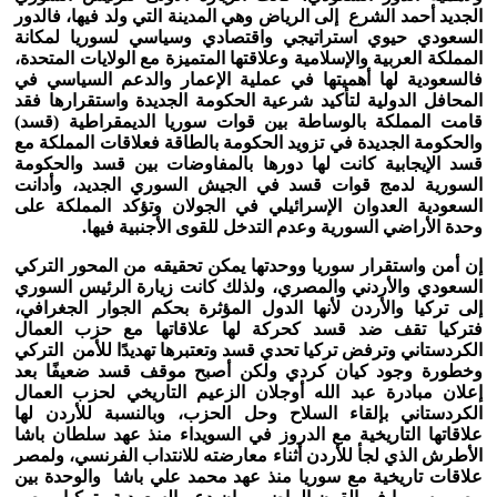
الجديد أحمد الشرع إلى الرياض وهي المدينة التي ولد فيها، فالدور
السعودي حيوي استراتيجي واقتصادي وسياسي لسوريا لمكانة
المملكة العربية والإسلامية وعلاقتها المتميزة مع الولايات المتحدة،
فالسعودية لها أهميتها في عملية الإعمار والدعم السياسي في
المحافل الدولية لتأكيد شرعية الحكومة الجديدة واستقرارها فقد
قامت المملكة بالوساطة بين قوات سوريا الديمقراطية (قسد)
والحكومة الجديدة في تزويد الحكومة بالطاقة فعلاقات المملكة مع
قسد الإيجابية كانت لها دورها بالمفاوضات بين قسد والحكومة
السورية لدمج قوات قسد في الجيش السوري الجديد، وأدانت
السعودية العدوان الإسرائيلي في الجولان وتؤكد المملكة على
وحدة الأراضي السورية وعدم التدخل للقوى الأجنبية فيها.
إن أمن واستقرار سوريا ووحدتها يمكن تحقيقه من المحور التركي
السعودي والأردني والمصري، ولذلك كانت زيارة الرئيس السوري
إلى تركيا والأردن لأنها الدول المؤثرة بحكم الجوار الجغرافي،
فتركيا تقف ضد قسد كحركة لها علاقاتها مع حزب العمال
الكردستاني وترفض تركيا تحدي قسد وتعتبرها تهديدًا للأمن التركي
وخطورة وجود كيان كردي ولكن أصبح موقف قسد ضعيفًا بعد
إعلان مبادرة عبد الله أوجلان الزعيم التاريخي لحزب العمال
الكردستاني بإلقاء السلاح وحل الحزب، وبالنسبة للأردن لها
علاقاتها التاريخية مع الدروز في السويداء منذ عهد سلطان باشا
الأطرش الذي لجأ للأردن أثناء معارضته للانتداب الفرنسي، ولمصر
علاقات تاريخية مع سوريا منذ عهد محمد علي باشا والوحدة بين