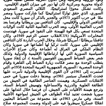
كدولة محورية ومركزية كان لها دور في ميزان القوى الإقليمي،
وكانت تشكل محورًا استراتيجيًا، الثلاثي المصري السعودي
السوري، الذي حقق توازنًا استراتيجيًا كما شاركت سوريا ومصر
معًا في حرب أكتوبر 1973م، والجدير بالذكر أن سوريا كانت محل
التنافس الدولي والإقليمي، كان التنافس بين بريطانيا وفرنسا بعد
الحرب العالمية الأولى، وبعد الحرب العالمية الثانية كانت الولايات
المتحدة تسعى بكل قوة للهيمنة على النفوذ في سوريا، فهندست
المخابرات الأمريكية(
(CIA
انقلاب حسني الزعيم 1949م، وكان
تنافسًا بريطانيًا / أمريكيًا شرسًا، وخلال الحرب الباردة كان التنافس
الإقليمي على سوريا، كانت تركيا لها أطماعها في سوريا وكان
النظام الملكي في العراق له أطماعة وكان صراع الأحزاب
السياسية السورية التي لها ارتباطاتها الإقليمية والدولية ولذلك
شعر بعض الضباط السوريين القوميين (السنة )، أن إنقاذ سوريا
يتطلب الوحدة مع مصر فكانت زيارة الضباط إلى القاهرة وقيام
الوحدة المصرية / السورية، الجمهورية العربية المتحدة 1958م، التي
استمرت إلى 1961م، لأن القوى الإقليمية والدولية تآمرت عليها
فحدث الانفصال سبتمبر 1961م، وبعدها دخلت سوريا في حمى
الانقلابات العسكرية، وهيمنت العناصر الطائفية في الجيش من
الطائفة العلوية والدرزية والاسماعلية وتهميش الضباط السنة،
وترجع هيمنة الأقليات على الجيش، أن فرنسا خلال انتدابها على
سوريا شجعت تجنيد أبناء الطوائف في الجيش لمواجهة الأغلبية
السنة، وفي مارس 1963م، نفذ مجموعة من الضباط البعثيين
انقلابًا عسكريًا سيطروا فيه على الدولة وضمت المجموعة صلاح