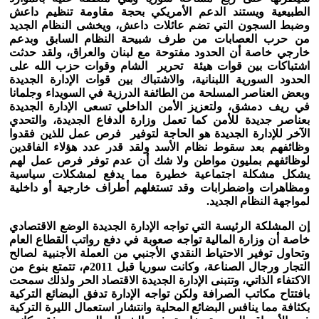
الطبيعية ويستند الدعم الأمريكي بحجة مقاومة تنظيم داعش
وضبط السجون التي تضم عائلات داعش، ويخشى النظام الجديد
من حرب العصابات من طرف شبيحة النظام السابق وبدعم
خارجي خاصة أن الحدود مفتوحة مع لبنان والعراق، ولقد حدثت
اشتباكات بين قوات هيئة تحرير الشام وقوات حزب الله على
الحدود السورية اللبنانية، والاشتباك بين قوات الإدارة الجديدة
وبعض العناصر المسلحة من الطائفة الدرزية في السويداء وجلمانا
في ريف دمشق، ولتعزيز الأمن الداخلي تسعى الإدارة الجديدة
بعناصر جديدة للأمن كما تعمل وزارة الدفاع الجديدة، والتحدي
الآخر للإدارة الجديدة هو الحاجة لتوفير فرص عمل للذين فقدوا
وظائفهم بعد سقوط نظام الأسد ولقد قدر عدد هؤلاء الفاقدين
لوظائفهم بمليون مواطن ولا شك أن عدم توفر فرص عمل لهم
يشكل مشكلة اجتماعية خطيرة مما يدفع لمشكلات سياسية
ومظاهرات واضطرابات وقد تستغلهم أطراف خارجية أو داخلية
لمواجهة النظام الجديد.
إن المشلكة الرئيسة التي تواجه الإدارة الجديدة الوضع الاقتصادي
خاصة أن وزارة المالية تواجه صعوبة في دفع رواتب القطاع العام
وتحاول توفير الاحتياط النقدي الأجنبي من العملة الأجنبية لصالح
التجار ورجال الصناعة، وكانت سوريا قبل 2011م، تتمتع بنوع من
الاكتفاء الذاتي، وتتبنى الإدارة الجديدة الاقتصاد الحر ولذلك سمحت
بافتتاح مكاتب الصرافة ولكن تواجه الإدارة تدفق البضائع التركية
بكثافة مما ينافس البضائع المحلية وانتشار استعمال الليرة التركية