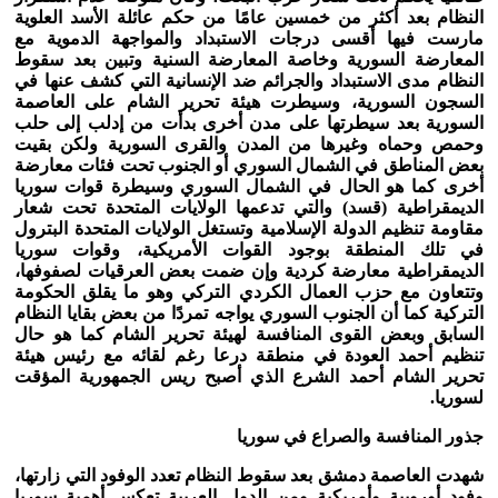
النظام بعد أكثر من خمسين عامًا من حكم عائلة الأسد العلوية
مارست فيها أقسى درجات الاستبداد والمواجهة الدموية مع
المعارضة السورية وخاصة المعارضة السنية وتبين بعد سقوط
النظام مدى الاستبداد والجرائم ضد الإنسانية التي كشف عنها في
السجون السورية، وسيطرت هيئة تحرير الشام على العاصمة
السورية بعد سيطرتها على مدن أخرى بدأت من إدلب إلى حلب
وحمص وحماه وغيرها من المدن والقرى السورية ولكن بقيت
بعض المناطق في الشمال السوري أو الجنوب تحت فئات معارضة
أخرى كما هو الحال في الشمال السوري وسيطرة قوات سوريا
الديمقراطية (قسد) والتي تدعمها الولايات المتحدة تحت شعار
مقاومة تنظيم الدولة الإسلامية وتستغل الولايات المتحدة البترول
في تلك المنطقة بوجود القوات الأمريكية، وقوات سوريا
الديمقراطية معارضة كردية وإن ضمت بعض العرقيات لصفوفها،
وتتعاون مع حزب العمال الكردي التركي وهو ما يقلق الحكومة
التركية كما أن الجنوب السوري يواجه تمردًا من بعض بقايا النظام
السابق وبعض القوى المنافسة لهيئة تحرير الشام كما هو حال
تنظيم أحمد العودة في منطقة درعا رغم لقائه مع رئيس هيئة
تحرير الشام أحمد الشرع الذي أصبح ريس الجمهورية المؤقت
لسوريا.
جذور المنافسة والصراع في سوريا
شهدت العاصمة دمشق بعد سقوط النظام تعدد الوفود التي زارتها،
وفود أوروبية وأمريكية ومن الدول العربية تعكس أهمية سوريا