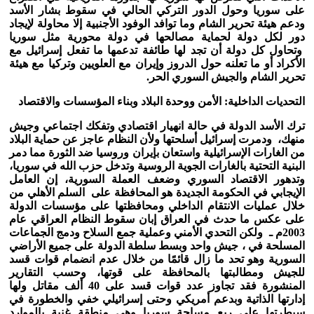
على سوريا وحول الدور التركي الحالي في سقوط بشار الأسد
ودعم هيئة تحرير الشام وما توافد الوفود الأجنبية إلا محاولة لإيجاد
دور لكل دولة لحماية مصالحها في دولة محورية مثل سوريا
وتحاول كل دولة أن تجد لها طائفة تدعمها ما تفعل إسرائيل مع
الأكراد أو ما تعلنه حول الدروز وإيران مع العلويين وتركيا مع هيئة
تحرير الشام والجيش السوري الحر.
التحديات الداخلية: الأمن ووحدة البلاد وبناء المؤسسات والاقتصاد
ترك الأسد الدولة في حالة انهيار اقتصادي وتفكك اجتماعي وجيش
منهك، ودمرت إسرائيل أسلحتها ولأن النظام عاجز عن حماية البلاد
من الغارات الإسرائيلية واستعان بإيران وروسيا ضد الثورة مما دمر
البنية التحتية بالغارات الجوية الروسية وتدخل حزب الله في سوريا،
وتدهور الاقتصاد السوري وضعف العملة السورية، إن العامل
الإيجابي في الحكومة الجديدة هو المحافظة على السلم الأهلي من
خلال عمليات الانتقام الداخلي ومحافظتها على مؤسسات الدولة
على عكس ما حدث في العراق إبان سقوط النظام العراقي عام
2003م ـ ولكن التحدي الأمني وعملية جمع السلاح ودمج الجماعات
المسلحة في ، جيش واحد وبسط سلطة الدولة على جميع الأراضي
السورية وهو تحد ما زال قائمًا من خلال عدم انضمام قوات قسد
للجيش ومطالبتها بالمحافظة على قوتها، وحسب التقارير
المنشورة فقد تجاوز عدد قوات قسد على 40 ألف مقاتل ولها
إدارتها الذاتية وبدعم أمريكي وحتى إسرائيلي خفي والخطورة في
سيطرتها على ربع مساحة سوريا وهي منطقة غنية بالموارد