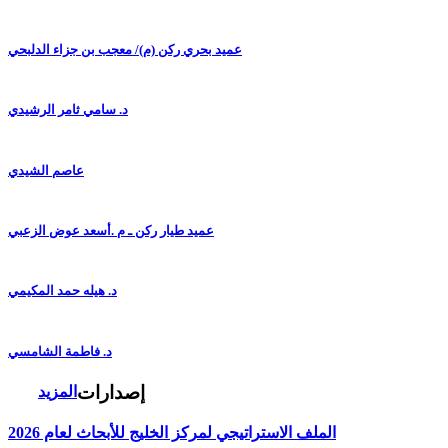
عميد بحري ركن (م)/ معجب بن جزاء الدلبحي
د. سامي ثامر الرشيدي
عاصم الشيدي
عميد طيار ركن ـ م .أسعد عوض الزعبي
د. هيله حمد المكيمي
د. فاطمة الشامسي
إصدارات
المزيد
الملف الاستراتيجي لمركز الخليج للأبحاث لعام 2026