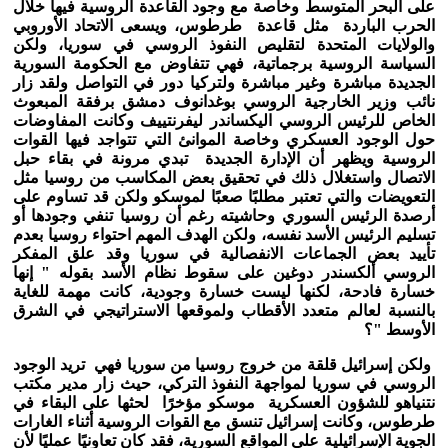
على البحر المتوسط وخاصة مع وجود القاعدة الروسية فيها خلال
الحرب الباردة مثل قاعدة طرطوس، ويسعى الاتحاد الأوروبي
والولايات المتحدة لتقليص النفوذ الروسي في سوريا، ولكن
السياسة الروسية برجماتية، فهي تتفاوض مع الحكومة السورية
الجديدة مباشرة وغير مباشرة ولتركيا دور في التواصل ولقد زار
نائب وزير الخارجية الروسي بوغدانوف دمشق برفقة المبعوث
الخاص للرئيس الروسي اليكساندر ليفرنتييف وكانت المفاوضات
حول الوجود العسكري وخاصة الموانئ التي تتواجد فيها القوات
الروسية ويظهر أن الإدارة الجديدة تبدي مرونة في بقاء حبل
الاتصال واستغلال ذلك في تحقيق بعض المكاسب من روسيا مثل
التعويضات والتي تعتبر مطلبًا صعبًا لموسكو ولكن قد تساوم على
أرصدة الرئيس السوري وحاشيته رغم أن روسيا تنفي وجودها أو
تسليم الرئيس الأسد نفسه، ولكن الهدف المهم احتواء روسيا بعدم
تأييد بعض الجماعات الانفصالية في سوريا وقد علق المفكر
الروسي ألكسندر دوغين على سقوط نظام الأسد بقوله " إنها
خسارة فادحة، لكنها ليست خسارة وجودية، كانت مهمة للغاية
بالنسبة لعالم متعدد الأقطاب ولموقعها الاستراتيجي في الشرق
الأوسط "؟
ولكن إسرائيل قلقة من خروج روسيا من سوريا فهي تريد الوجود
الروسي في سوريا لمواجهة النفوذ التركي، حيث زار مدير مكتب
نتنياهو للشؤون العسكرية موسكو مؤخرًا لحثها على البقاء في
طرطوس، وكانت إسرائيل تنسق مع القوات الروسية أثناء الغارات
الجوية الإسرائيلية على المواقع السورية، فقد كان تعاونيًا عمليًا لأن