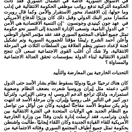
في الأسواق السورية خاصة في الشمال السوري فقد كانت
الحكومة التركية تدفع رواتب موظفي الحكومة الانتقالية في إدلب
وما حولها، إن الاقتصاد محور الاستقرار والأمن وكما قال روبرت
مكنمارا مدير البنك الدولي وقبل ذلك كان وزيرًا للدفاع الأمريكي
في عهد جون كينيدي وجونسون "إن التنمية الاقتصادية هي الأمن
" في الدول النامية، وتسعى الإدارة الجديدة إلى السير نحو حكومة
تمثل جميع أطياف المجتمع السوري فقد عقد مؤتمر الحوار الوطني
وأعلن أحمد الشرع رئيسًا مؤقتا للجمورية السورية وتم تشكيل
لجنة لإعداد دستور ينظم العلاقة بين السلطات الثلاث في المرحلة
الانتقالية، ولا شك أن أغلب القوى الاجتماعية تسعى لأن تنجح
الفترة الانتقالية لبناء الدولة بمؤسسات تحقق العدالة الاجتماعية
والمساواة ؟
التحديات الخارجية بين المعارضة والتأييد
كان هناك ترحيبًا عربيًا ودوليًا بسقوط نظام بشار الأسد حتى الدول
التي دعمته مثل إيران وروسيا شعرت بضعف النظام وصعوبة
استمراره، ولذلك تراجع الدعم الروسي له وحتى الإيراني، ولتركيا
دور كبير في التأثير على روسيا وإيران، وأن مرحلة الأسد قد انتهت
ولم يكن سقوط الأسد مفاجئًا لمؤيديه وكان من أوائل من تواصل
مع النظام الجديد هي الولايات المتحدة في الفترة الانتقالية بين
بايدن وترامب، فقد أرسلت إدارة بايدن وفدًا من وزارة الخارجية
الأمريكية للقاء القيادة الجديدة وكان اللقاء إيجابيًا ،طالبت واشنطن
بحكومة تمثل جميع أطياف المجتمع السوري وفئاته الاجتماعية من