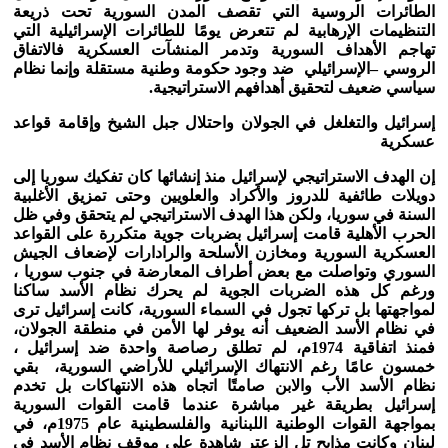
الطائرات الروسية التي تقصف المدن السورية تحت ذريعة
التنظيمات الإرهابية لم تتعرض يومًا للطائرات الإسرائيلية التي
تهاجم الأهداف السورية وتدمر المنشآت العسكرية فالاتفاق
الروسي –الإسرائيلي ضد وجود حكومة وطنية مستقلة وإنما نظام
سياسي ضعيف لتحقيق أهدافهم الاستراتيجية.
إسرائيل والتغلغل في الجولان واحتلال جبل الشيخ وإقامة قواعد
عسكرية
إن الهدف الاستراتيجي لإسرائيل منذ إنشائها كان تفكيك سوريا إلى
دويلات طائفية للدروز والأكراد والعلويين وحتى تمزيق الأغلبية
السنة في سوريا، ولكن هذا الهدف الاستراتيجي لم يتحقق وفي ظل
الحرب الأهلية قامت إسرائيل بضربات جوية متكررة على القواعد
العسكرية السورية ومخازن الأسلحة والرادارات لإضعاف الجيش
السوري وتواصلت مع بعض أطراف المعارضة في جنوب سوريا ،
ورغم كل هذه الضربات الجوية لم يحرك نظام الأسد ساكنا
لمواجهتها بل تركها تجول في السماء السورية، كانت إسرائيل ترى
في نظام الأسد الضعيف أنه يوفر لها الأمن في منطقة الجولان،
فمنذ اتفاقية 1974م، لم تطلق رصاصة واحدة ضد إسرائيل ،
خمسون عامًا رغم الانتهاك الإسرائيلي للأراضي السورية، بقي
نظام الأسد الأب والابن صامتًا اتجاه هذه الانتهاكات بل تخدم
إسرائيل بطريقة غير مباشرة عندما قامت القوات السورية
بمواجهة القوات الوطنية اللبنانية والفلسطينية عام 1975م، في
لبنان وكانت مذابح تل الزعتر شاهدة على موقف نظام الأسد في