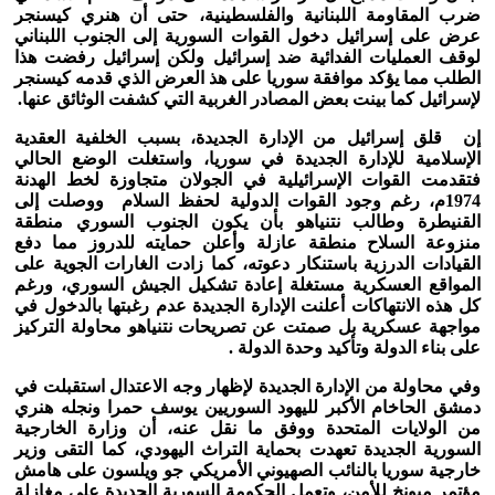
ضرب المقاومة اللبنانية والفلسطينية، حتى أن هنري كيسنجر
عرض على إسرائيل دخول القوات السورية إلى الجنوب اللبناني
لوقف العمليات الفدائية ضد إسرائيل ولكن إسرائيل رفضت هذا
الطلب مما يؤكد موافقة سوريا على هذ العرض الذي قدمه كيسنجر
لإسرائيل كما بينت بعض المصادر الغربية التي كشفت الوثائق عنها.
إن قلق إسرائيل من الإدارة الجديدة، بسبب الخلفية العقدية
الإسلامية للإدارة الجديدة في سوريا، واستغلت الوضع الحالي
فتقدمت القوات الإسرائيلية في الجولان متجاوزة لخط الهدنة
1974م، رغم وجود القوات الدولية لحفظ السلام ووصلت إلى
القنيطرة وطالب نتنياهو بأن يكون الجنوب السوري منطقة
منزوعة السلاح منطقة عازلة وأعلن حمايته للدروز مما دفع
القيادات الدرزية باستنكار دعوته، كما زادت الغارات الجوية على
المواقع العسكرية مستغلة إعادة تشكيل الجيش السوري، ورغم
كل هذه الانتهاكات أعلنت الإدارة الجديدة عدم رغبتها بالدخول في
مواجهة عسكرية بل صمتت عن تصريحات نتنياهو محاولة التركيز
على بناء الدولة وتأكيد وحدة الدولة .
وفي محاولة من الإدارة الجديدة لإظهار وجه الاعتدال استقبلت في
دمشق الحاخام الأكبر لليهود السوريين يوسف حمرا ونجله هنري
من الولايات المتحدة ووفق ما نقل عنه، أن وزارة الخارجية
السورية الجديدة تعهدت بحماية التراث اليهودي، كما التقى وزير
خارجية سوريا بالنائب الصهيوني الأمريكي جو ويلسون على هامش
مؤتمر ميونخ للأمن، وتعمل الحكومة السورية الجدبدة على مغازلة