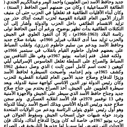
جديد وحافظ الأسد (من العلويين) وأحمد اليمر وعبدالكريم الجندي (
الطائفة الاسماعيلية ) وكان من ضمنهم أمين الحافظ ( السنة) ،
وكان أبناء الأقليات الطائفية قد تغلغلوا في الحزب حتى أن منيف
الرزاز الأمين العام للقيادة القومية لحزب البعث آنذاك حذر من
تزايد الانقسام الطائفي داخل الحزب والدولة وأشار إلى أن
التكتلات الطائفية بدأت تظهر بوضوح، ورغم أن أمين الحافظ تولى
رئاسة البلاد (1963-1966م) ، إلا أن النفوذ العلوي في الجيش
والحزب تزايد مما أدى لانقلاب فبراير 1966م، بقيادة صلاح جديد
وحافظ الأسد وبدعم من سليم حاطوم (درزي)، وانقلب الضباط
على بعضهم فحاول حاطوم القيام بانقلاب في سبتمبر 1966م،
ولكنه فشل فتم إعدامه يونيو 1967م، وفي ظل التنافس بين
الضباط والصراع على السلطة تغلغل الجاسوس الإسرائيلي أيلي
كوهين ( تحت اسم كامل أمين ثابت ) الذي وصل دمشق 1962
وكشف 1965م، وتم إعدامه، وأصبحت السيطرة لحافظ الأسد
وزيرًا للدفاع وصلاح جديد الأمين العام للقيادة القطرية للحزب
وكان رئيس الدولة نور الدين الاتاسي كواجهة سنية للدولة، وبعد
سيطرة العلويين على الجيش، أخذ الصراع يحتدم بين جناح صلاح
جديد وجناح حافظ الأسد الذي سيطر على الجيش والأجهزة الأمنية
وفي 13 نوفمبر 1970م، قاد الأسد انقلابه العسكري وتم سجن
صلاح جديد ورئيس الدولة الأتاسي وبذلك أصبح الأسد رئيسًا للدولة
وهو أول رئيس علوي يتولى الرئاسة وبدعم من الولايات المتحدة
وتردد حوله شبهات حول انسحاب الجيش وسقوط الجولان في
حرب يونيو 1967م، خاصة أنه كان وزيرًا للدفاع آنذاك، ولذلك فإن
الأحداث التي تتعرض لها سوريا لها جذورها التاريخية في الصراع