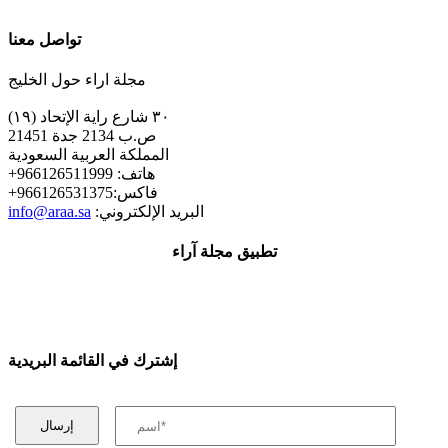
تواصل معنا
مجلة اراء حول الخليج
٣٠ شارع راية الإتحاد (١٩)
ص.ب 2134 جدة 21451
المملكة العربية السعودية
+هاتف: 966126511999
+فاكس:966126531375
:البريد الإلكتروني
info@araa.sa
تطبيق مجلة آراء
إشترك في القائمة البريدية