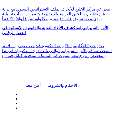
صدر عن مركز الخليج للأبحاث الملف الاستراتيجي السنوي مع بداية
عام 2026م، باللغتين العربية والانجليزية وتضمن دراسات تحليلية
ورؤى معمقة، وقراءات دقيقة ورصدًا واستشرافًا وافيًا لكافة أ
الأمن السيبراني استكشاف الأبعاد التقنية والقانونية والإنسانية في
العصر الرقمي
صدر حديثًا للأكاديمية الكويتية الدكتورة فَيّ مصطفى بن سلامة
المتخصصة في الأمن السيبراني، والتي نالت درجة الدكتوراه في هذا
التخصص من جامعة بليموث في المملكة المتحدة، كتابًا يحمل ع
|
الأحكام والشروط
أعلن معنا
| تابعنا على