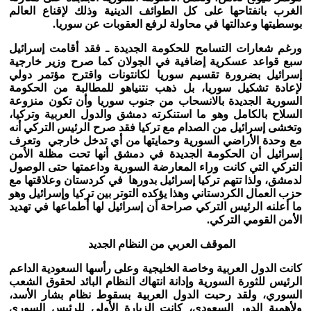
الغرب بانفتاحها على كل الطوائف الدينية وذلك لإقناع العالم
بوسطيتها وعدالتها في محاولة لرفع العقوبات عن سوريا.
ورغم شعارات التسامح للحكومة الجديدة ـ فقد أقامت إسرائيل
سبع قواعد عسكرية إضافية في الجولان كما صرح وزير خارجية
إسرائيل بضرورة تقسيم سوريا لكانتونات واقترح مؤتمر دولي
لإعادة تشكيل سوريا، بل ذهب نتنياهو للمطالبة من الحكومة
السورية الجديدة بالانسحاب من جنوب سوريا وأن تكون منزوعة
السلاح بالكامل وهو ما استنكرته دمشق والدول العربية وتركيا،
وتخشى إسرائيل من الصدام مع تركيا فقد صرح الرئيس التركي أنه
مع وحدة الأراضي السورية وحمايتها من أي تدخل خارجي وتعرف
إسرائيل أن الحكومة الجديدة في دمشق أنها تحت مظلة الأمن
التركي التي كانت وراء المعارضة السورية وداعمتها حتى الوصول
لدمشق، ولذا تتهم تركيا إسرائيل بدورها في كردستان وعلاقتها مع
حزب العمال الكردستاني وهذا يؤكده التوتر بين تركيا وإسرائيل وهو
ما أعلنه الرئيس التركي صراحة أن إسرائيل لها أطماعها في تهديد
الأمن القومي التركي.
الموقف العربي من النظام الجديد
كانت الدول العربية وخاصة الخليجية وعلى رأسها السعودية الداعم
الرئيس للثورة السورية وإدانة انتهاك النظام البائد لحقوق الشعب
السوري، ولقد رحبت الدول العربية بسقوط نظام بشار الأسد،
ولأهمية الدور السعودي، كانت الزيارة الأولى للرئيس السوري