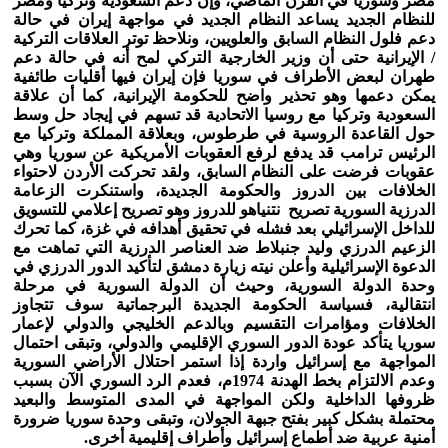
مصر وسوريا في القرن الماضي، وإن دعم السعودية وتركيا ومصر
للنظام الجديد يساعد النظام الجديد في مواجهة إيران في حالة
دعم فلول النظام السابق والعلويين، ونلاحظ توتر العلاقات التركية
/ الإيرانية حتى أن وزير الخارجية التركي لمح أنه في حالة دعم
طهران لبعض الأطراف في سوريا فإن إيران فيها أقليات طائفية
يمكن دعمها وهو تحذير واضح للحكومة الإيرانية، كما أن علاقة
السعودية وتركيا مع روسيا الاتحادية قد تسهم في إيجاد حل وسط
حول القاعدة الروسية في طرطوس، وبعلاقة المملكة وتركيا مع
الرئيس ترامب قد يدفع لرفع العقوبات الأمريكية عن سوريا وهي
عقوبات فرضت على النظام السابق، ولقد تحركت الأردن لاحتواء
الخلافات بين الدروز والحكومة الجديدة، واستنكرت الزعامة
الدرزية السورية تصريح نتنياهو للدروز وهو تصريح إعلامي للتسويق
للداخل الإسرائيلي بعد فشله في تحقيق أهدافه في غزة، كما تحرك
الزعيم الدرزي وليد جنبلاط ضد العناصر الدرزية التي تماهت مع
الدعوة الإسرائيلية وأعلن نيته زيارة دمشق لتأكيد الدور الدرزي في
وحدة الدولة السورية، وحيث أن الدولة السورية في مرحلة
انتقالية، فسياسة الحكومة الجديدة البرجماتية سوف تتجاوز
الخلافات ومؤامرات التقسيم وبالدعم الخليجي والدولي لإعمار
سوريا يتأكد عودة الدور السوري الإقليمي والدولي، وتبقى احتمال
المواجهة مع إسرائيل واردة إذا استمر احتلال الأراضي السورية
وعدم الالتزام بخط الهدنة 1974م، فعدم الرد السوري الآن بسبب
ظروفها الداخلية ولكن المواجهة في المدى المتوسط والبعيد
محتملة بشكل كبير بفتح جبهة الجولان، وتبقى وحدة سوريا ضرورة
أمنية عربية ضد أطماع إسرائيل وأطراف إقليمية أخرى.