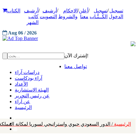
/
/
/
/
/
تسجيل
تسجيل
أعلن
الاحكام
أرشيف
أرشيف
الكتاب
الدخول
الكُــتَّـاب
معنا
والشروط
التصويت
كاتب
الشهر
Aug 06 / 2026
إشترك الآن!
تواصل معنا
دراسات آراء
آراء بودكاست
الأعداد
الهيئة الاستشارية
عن رئيس التحرير
عن آراء
الرئيسية
الرئيسية
/ الدور السعودي حيوي واستراتيجي لسوريا لمكانة المملكة 