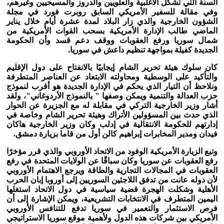
السنة التي تشكل الأغلبية والعلويين والدروز والمسيحيين وغيرهم،
وفي مقالة للسفير الأمريكي السابق روبرت فورد في مجلة
الشؤون الخارجية والذي زار البلاد لمدة عشرة أيام خلال يناير
الماضي طالب الإدارة الأمريكية بسحب القوات الأمريكية من
شمال سوريا ورفع العقوبات ووقف دعم قسد وأن الحكومة
الجديدة كفيلة بمواجهة تنظيم داعش في سوريا.
كان سلوك هيئة تحرير الشام إيجابيًا بالانفتاح على دول الإقليم
والتأكيد على الوسطية ومحاولته الابتعاد عن العناصر المتطرفة
ونلاحظ أن التيار الذي يحكم في الإدارة الجديدة هو أقرب لنموذج
حزب العدالة والتنمية ويمكن وصفها " بالنموذج الأردوغاني"، ولقد
أشار وزير الخارجية التركي في مقابلة له مع الجزيرة عن الحوار
الذي حدث بين المسؤولين الأتراك وهيئة تحرير الشام وخاصة في
إدارتهم للحكومة الانتقالية في إدلب وكان وزير الخارجية هاكان
فيدان ومدير المخابرات إبراهيم كالن أول من قاما بزيارة دمشق.
وتبع الزيارة الأمريكية الوفود من الاتحاد الأوروبي والذي قرر مؤخرًا
رفع العقوبات عن سوريا وكان سباقًا عن الولايات المتحدة في رفع
العقوبات في المجالات التجارية والطاقة ويرجع الاهتمام الأوروبي
لأن دوله عانت من تدفق اللاجئين السوريين إلى أوروبا إبان الحرب
الأهلية وشكلت الهجرة قضية سياسية في دول الاتحاد استغلها
اليمين المتطرف في الانتخابات التشريعية، ويمكن الإشارة إلى أن
فرص الاستثمار والتعمير في سوريا تدفع للتنافس الأوروبي
الأمريكي بين شركات هذه الدول ولأهمية موقع سوريا الاستراتيجي