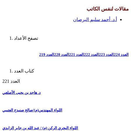
مقالات لنفس الكاتب
أ.د. أحمد سليم البرصان
تصفح الأعداد
العدد 224
العدد 223
العدد 222
العدد 221
العدد 220
العدد 219
كتاب العدد
العدد 221
د. هاجد بن يحيى الأصلعي
اللواء المهندس(م)/صالح صنيدح العتيبي
اللواء البحري الركن (م) / عبد الله بن جابر الزايدي