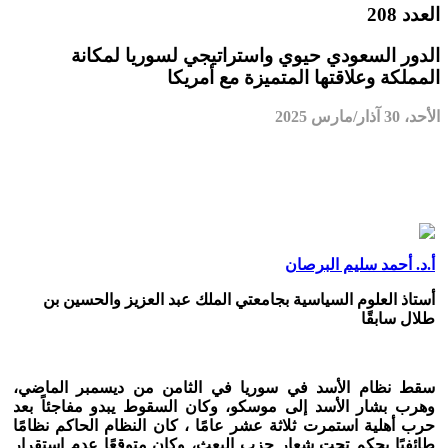
العدد 208
الدور السعودي حيوي واستراتيجي لسوريا لمكانة
المملكة وعلاقتها المتميزة مع أمريكا
الأحد، 30 آذار/مارس 2025
أ.د. أحمد سليم البرصان
أستاذ العلوم السياسية بجامعتي الملك عبد العزيز والحسين بن
طلال سابقًا
سقط نظام الأسد في سوريا في الثامن من ديسمبر الماضي،
وهرب بشار الأسد إلى موسكو، وكان السقوط يبدو مفاجئاً بعد
حرب أهلية استمرت ثلاثة عشر عامًا ، كان النظام الحاكم نظامًا
طائفيًا يحكم تحت شعار حزب البعث، وكان متوقعًا عدم استقرار