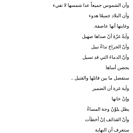
وأن الشموس جميعاً عدا شمسها لا تفيء
وأن البلاد جميعًا هدوء
وغايتها أنها عاصفة.
وآيةُ غزّةَ أنّ صداها صهيل
وأنّ الجراحَ نداءْ نبيل
وأنّ الدماءَ التي قد تسيل
بحضن أساها
ستفصل ما بين قاتلها والقتيل ..
وآية غزة أن الضمير
وإنْ خانها
يظل يلوِّنُ وجهَ المساءْ
وأنّ القذائف إنْ أخطأت
ستعرف أن النهاية