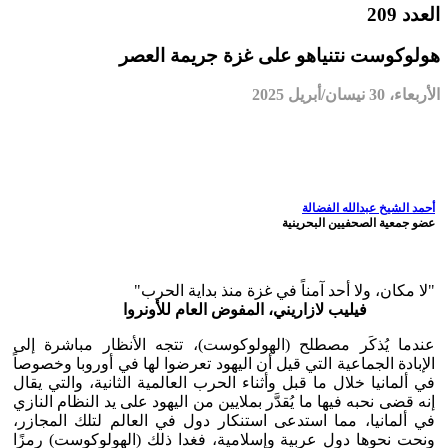
العدد 209
هولوكوست نتنياهو على غزة جريمة العصر
الأربعاء، 30 نيسان/أبريل 2025
أحمد الشيخ عبدالله الفضالة
عضو جمعية الصحفيين البحرينية
"لا مكان، ولا أحد آمناً في غزة منذ بداية الحرب"
فيليب لازاريني، المفوض العام للأونروا
عندما يُذكَر مصطلح (الهولوكوست)، تتجه الأنظار مباشرة إلى
الإبادة الجماعية التي قيل أن اليهود تعرضوا لها في أوروبا وخصوصاً
في ألمانيا خلال ما قبل وأثناء الحرب العالمية الثانية، والتي يقال
إنه قضى نحبه فيها ما يُقدَّر بملايين من اليهود على يد النظام النازي
في ألمانيا، مما استدعى استنكار دول في العالم لتلك المجازر،
ونحت نحوها دول عربية وإسلامية، فغدا ذلك (الهولوكوست) رمزًا