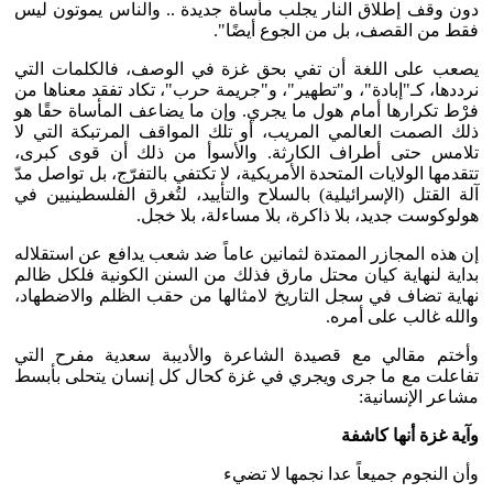
دون وقف إطلاق النار يجلب مأساة جديدة .. والناس يموتون ليس
فقط من القصف، بل من الجوع أيضًا".
يصعب على اللغة أن تفي بحق غزة في الوصف، فالكلمات التي
نرددها، كـ"إبادة"، و"تطهير"، و"جريمة حرب"، تكاد تفقد معناها من
فرْط تكرارها أمام هول ما يجري. وإن ما يضاعف المأساة حقًا هو
ذلك الصمت العالمي المريب، أو تلك المواقف المرتبكة التي لا
تلامس حتى أطراف الكارثة. والأسوأ من ذلك أن قوى كبرى،
تتقدمها الولايات المتحدة الأمريكية، لا تكتفي بالتفرّج، بل تواصل مدّ
آلة القتل (الإسرائيلية) بالسلاح والتأييد، لتُغرق الفلسطينيين في
هولوكوست جديد، بلا ذاكرة، بلا مساءلة، بلا خجل.
إن هذه المجازر الممتدة لثمانين عاماً ضد شعب يدافع عن استقلاله
بداية لنهاية كيان محتل مارق فذلك من السنن الكونية فلكل ظالم
نهاية تضاف في سجل التاريخ لامثالها من حقب الظلم والاضطهاد،
والله غالب على أمره.
وأختم مقالي مع قصيدة الشاعرة والأديبة سعدية مفرح التي
تفاعلت مع ما جرى ويجري في غزة كحال كل إنسان يتحلى بأبسط
مشاعر الإنسانية:
وآية غزة أنها كاشفة
وأن النجوم جميعاً عدا نجمها لا تضيء