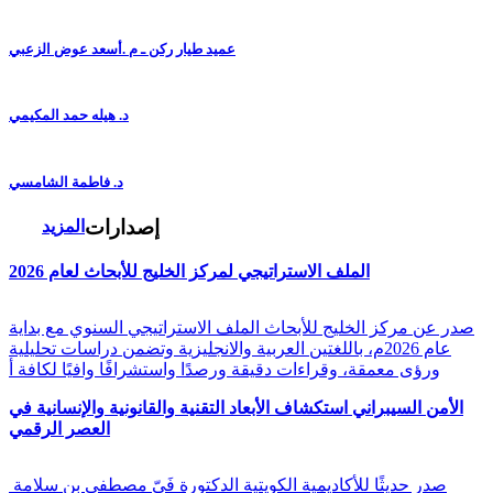
عميد طيار ركن ـ م .أسعد عوض الزعبي
د. هيله حمد المكيمي
د. فاطمة الشامسي
إصدارات
المزيد
الملف الاستراتيجي لمركز الخليج للأبحاث لعام 2026
صدر عن مركز الخليج للأبحاث الملف الاستراتيجي السنوي مع بداية
عام 2026م، باللغتين العربية والانجليزية وتضمن دراسات تحليلية
ورؤى معمقة، وقراءات دقيقة ورصدًا واستشرافًا وافيًا لكافة أ
الأمن السيبراني استكشاف الأبعاد التقنية والقانونية والإنسانية في
العصر الرقمي
صدر حديثًا للأكاديمية الكويتية الدكتورة فَيّ مصطفى بن سلامة