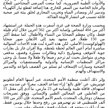
والأدوات الطبية الضرورية، كما منعت المرضى المحتاجين للعلاج
والرعاية الخاصة من السفر للخارج، هذا إضافة لقطع تيار الكهرباء
وتدمير آبار ومصادر المياه وتخريب المجاري لخلق بيئة غير صحية
قاتلة تتسبب في انتشار الأوبئة الفتاكة.
وبحسب وزارة الصحة في غزة، أسفرت هذه الحملة عن استشهاد
أكثر من 404 أشخاص وإصابة أكثر من 562 آخرين خلال أيام قليلة
فقط، وكان معظم الضحايا من النساء والأطفال. كما سقط أكثر
من 150 طفلًا، في مشهد يعيد إلى الأذهان صور ضحايا
(الهولوكوست) الأصلي، لكن هذه المرة تُبث هذه الأحداث المتوالية
مباشرة أمام أعين العالم لحظة بلحظة، وبلا أفران غاز بل بغارات
جوية لاتتوقف وبصواريخ ذكية وطائرات مسيَّرة وقصف مدفعى
وبحري متواصل بحيث لم ترحم رضيعاً ولا طفلاً ولا مسناً، بل وحتى
مراكز المنظمات الإنسانية والدولية والمستشفيات والمراكز
الصحية وسيارات الإسعاف لم تسلم من القصف بأنواعه والتدمير
والاستهداف والهدم.
وإثر ذلك أعلنت منظمة الأمم المتحدة، عبر أمينها العام أنطونيو
غوتيريش، عن "قلق بالغ" إزاء تصاعد العنف، معربًا عن صدمته من
استهداف قافلة طبية وإنسانية في 23 مارس، ما أدى إلى مقتل 15
من العاملين في المجالين الطبي والإنساني. ووفق تصريحات
ستيفان دوجاريك، المتحدث باسم الأمم المتحدة، فإن أكثر من 100
ألف فلسطيني قد تم تهجيرهم من رفح وحدها خلال يومين فقط،
بعد أن دُمّرت بيوتهم في عمليات قصف عشوائي وغير مبرر.