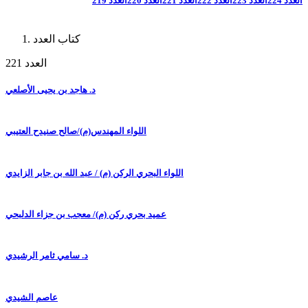
العدد 224
العدد 223
العدد 222
العدد 221
العدد 220
العدد 219
كتاب العدد
العدد 221
د. هاجد بن يحيى الأصلعي
اللواء المهندس(م)/صالح صنيدح العتيبي
اللواء البحري الركن (م) / عبد الله بن جابر الزايدي
عميد بحري ركن (م)/ معجب بن جزاء الدلبحي
د. سامي ثامر الرشيدي
عاصم الشيدي