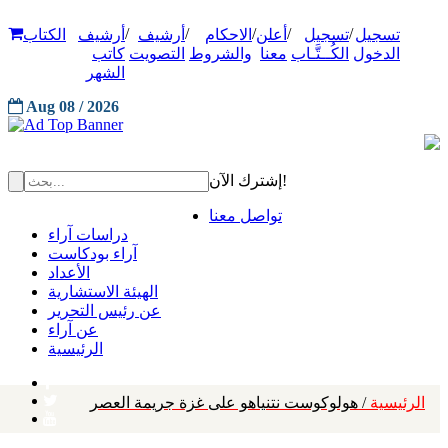
/
/
/
/
/
تسجيل
تسجيل
أعلن
الاحكام
أرشيف
أرشيف
الكتاب
الدخول
الكُــتَّـاب
معنا
والشروط
التصويت
كاتب
الشهر
Aug 08 / 2026
إشترك الآن!
تواصل معنا
دراسات آراء
آراء بودكاست
الأعداد
الهيئة الاستشارية
عن رئيس التحرير
عن آراء
الرئيسية
الرئيسية
/ هولوكوست نتنياهو على غزة جريمة العصر