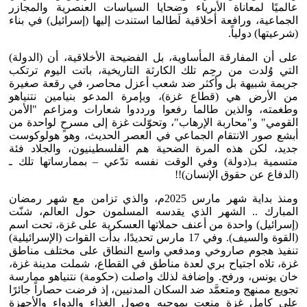
عالميًا لمعاناة الأبرياء وضحايا السياسات العنصرية والمجازر
الجماعية، ورافعة أخلاقية لَطالما استندت إليها (إسرائيل) في بناء
(شرعيتها) دولياً.
على أن المفارقة المأساوية، بل الفضيحة الأخلاقية، أن (الدولة)
التي وُلدت من رحِم تلك الكارثة التاريخية، باتت اليوم ترتكب
جريمة شبيهة بل وأكثر ضد شعب أعزل محاصر، في رقعة صغيرة
من الأرض هي (قطاع غزة)، وبإمرة المدعو بنيامين نتنياهو
وطغمته، والذين طالما رفعوا ورددوا شعارات ومزاعم "الأمن
القومي" و"محاربة الإرهاب"، وتحوّلت غزة إلى مسرحٍ لواحدة من
أبشع صور الانتقام الجماعي في العصر الحديث، وهو هولوكوست
جديد، لكن هذه المرة الضحية هم الفلسطينيون، والجلاد فئة
متسمية بـ(دولة) وفي الوقت نفسه تدّعي – بممارساتها تلك ـ
(الدفاع عن حقوق الإنسان)!!
ومنذ بداية شهر مارس 2025م، والذي تزامن مع شهر رمضان
المبارك .. الشهر الذي يقدسه المسلمون حول العالم، شنّت
(إسرائيل) واحدة من أعنف حملاتها العسكرية على غزة، تحت اسم
(القوة والسيف). وفي 17 مارس تحديدًا، بدأت القوات (الإسرائيلية)
تنفيذ هجوم صاروخي ومدفعي واسع النطاق على مختلف مناطق
غزة، تلاه اجتياح بري لعدة مناطق في القطاع، شملت مدينة غزة،
خان يونس، ورفح. وإضافة لذلك واصلت (حكومة) نتنياهو ممارسة
تجويع ممنهج ومتعمَّد ضد السكان المدنيين، إذ فرضت حصاراً جائرًا
على كامل غزة منعت بموجبه وصول الغذاء والدواء والأجهزة