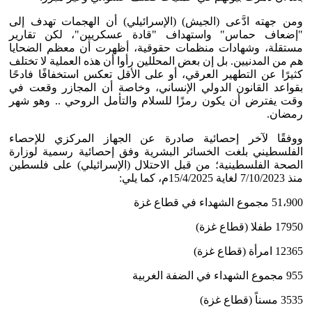
ومن جهته ادَّعى (الجيش) (الإسرائيلي) أن الهجمات تهدف إلى
"إضعاف حماس" واستهداف "قادة عسكريين"، لكن تقارير
مستقلة، وشهادات منظمات حقوقية، أظهرت أن معظم الضحايا
هم من المدنيين. بل إن بعض المحللين رأوا أن هذه العملية لا تختلف
كثيرًا عن التطهير العرقي، أو على الأقل تعكس استخفافًا فادحًا
بقواعد القانون الدولي الإنساني، وخاصة أن المجازر وقعت في
وقت يفترض أن يكون رمزًا للسلام والتأمل الروحي .. وهو شهر
رمضان.
ووفقًا لآخر إحصائية صادرة عن الجهاز المركزي للإحصاء
الفلسطيني بلغت الخسائر البشرية وفق إحصائية رسمية لوزارة
الصحة الفلسطينية؛ من قبل الاحتلال (الإسرائيلي) على فلسطين
منذ 7/10/2023 لغاية 15/4/2025م، كما يلي:
51،900 مجموع الشهداء في قطاع غزة
17950 طفلا (قطاع غزة)
12365 امرأة (قطاع غزة)
955 مجموع الشهداء في الضفة الغربية
3535 مسناً (قطاع غزة)