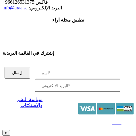
+فاكس:966126531375
:البريد الإلكتروني
info@araa.sa
تطبيق مجلة آراء
إشترك في القائمة البريدية
سياسة النشر
والإستكتاب
/ جميع الحقوق
محفوظة آراء 2014 -
2026