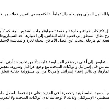
قانون الدولي وهو يعلم ذلك تماماً...! لكنه يسعي لتمرير خطته من خل
لال تكتيكات خبيثة و خادعة و خفية تضع اهتمامات الشخص المتحكم كأ
ق المنطق إلى قضية قابلة للنقاش، إلى اعتبارها أحد السيناريوهات 
 ثم مرحلة البحث عن أفضل الأماكن البديلة لغزة والمناسبة لاستقبال 
التفاوض إلى أعلى درجة ثم المساومة عليه بدلًا من تحديد حد أدني لل
 من قبل إسرائيل والولايات المتحدة مع وضع عراقيل وشروط تعجيزية
عمارها، وبالتالي إعفاء إسرائيل وأمريكا من أي مسؤولية جنائية تتعلق
تقزيم القضية الفلسطينية وتحصرها في الحديث على غزة فقط، لفصل م
طيني / الإسرائيلي ولذلك لا توجد نية لدى الولايات المتحدة ولا لل