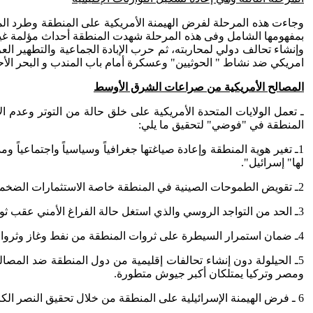
وجاءت هذه المرحلة لفرض الهيمنة الأمريكية على المنطقة وطرد المناف
بمفهومها الشامل وفى هذه المرحلة شهدت المنطقة أحداث مؤلمة غير
وإنشاء تحالف دولي لمحاربته، ثم حرب الإبادة الجماعية والتطهير ال
امريكي ضد نشاط " الحوثيين" وعسكرة أمام باب المندب و البحر الأح
المصالح الأمريكية من صراعات الشرق الأوسط
ـ تعمل الولايات المتحدة الأمريكية على خلق حالة من التوتر وعدم 
المنطقة في "فوضي" لتحقيق ما يلي:
1ـ تغير هوية المنطقة وإعادة صياغتها جغرافياً وسياسياً واجتماعي
لها" إسرائيل".
2ـ تقويض الطموحات الصينية في المنطقة خاصة الاستثمارات الضخمة في مجالات البنية التحتية والطاقة.
3ـ الحد من التواجد الروسي والذي استغل حالة الفراغ الأمني عقب ثورات الربيع العربي وتواجد بقوة في سوريا وليبيا والسودان ودول الساحل الإفريقي.
4ـ ضمان استمرار السيطرة على ثروات المنطقة من نفط وغاز وثروات طبيعية ومضايق وممرات مائية وضمان عدم توظيفها من قبل دول المنطقة لتهديد الغرب.
5ـ الحيلولة دون إنشاء تحالفات إقليمية من دول المنطقة ضد المصالح 
ومصر وتركيا يمتلكان أكبر جيوش متطورة.
6 ـ فرض الهيمنة الإسرائيلية على المنطقة من خلال تحقيق النصر الكامل لإسرائيل ضد قوة المقاومة الوطنية وتدمير أذرع إيران المسلحة وتهذيب سلوك إيران وإضعافها لصالح إسرائيل.