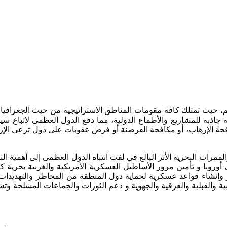
 حيث تمتلك كافة مقومات المناطق الاستراتيجية من حيث الجغرافيا والج
ذبة للمشاريع والأطماع الدولية، مما دفع الدول العظمى لاتباع سيا
حة الإرهاب، أو مكافحة القرصنة أو فرض عقوبات على دول ترعى الإره
ي حرب أكتوبر 1973م، و غلق المضايق والممرات البحرية الأثر البالغ في لفت انتباه الدول 
وروبا و تأمين مرور الأساطيل العسكرية الأمريكية والغربية بحرية 
ر وإنشاء قواعد عسكرية لحماية دول المنطقة من المخاطر والتهديدا
ية والقبلية والعرقية والجهوية و دعم الثورات والجماعات المسلحة وتشج