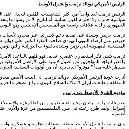
الرئيس الأمريكي دونالد ترامب والشرق الأوسط
الرئيس ترامب يُعد واحداً من أكثر الشخصيات المُثيرة للجدل على الس
سياسية حمراء ولا إحترام لقيم إنسانية، أو لتاريخ الأمم وسيادتها ي
الجمهوري و لديه علاقات واسعة مع المسيحيين الإنجيليين ومع اللوبي 
ترامب حريص وبشدة على تقديم دعم لإسرائيل غير محدود لأسباب مُتعدد
حريص على إرضاء اللوبي اليهودي صاحب النفوذ الكبير على دوائر صنع 
المسيحية الصهيونية التي تؤمن وبشدة بالنبوءات التوراتية والتي تؤمن
رافض لتواجد المهاجرين من أصول لاتينية على الأراضي الأمريكية يرى
يسيطر عليه مبدأ " مونرو" الذى يرى أن من أولويات السياسة الخارجي
أثارت عودة الرئيس الأمريكي دونالد ترامب إلى البيت الأبيض مخا
المنطقة وتطلعات إيران لامتلاك السلاح النووي ونزاع الصحراء الغرب
مفهوم الشرق الأوسط عند ترامب
تصريحات ترامب بشأن تهجير الفلسطينيين من قطاع غزة والاستيلاء عليه
إسرائيل ولقد طرح رغبته في طرد الفلسطينيين من غزة والأردن فترة
أنفسهم.
يرى ترامب الشرق الأوسط منطقة صفقات تجارية و عسكرية واستثمارات