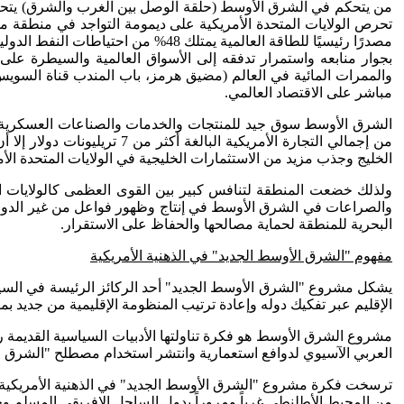
من يتحكم في الشرق الأوسط (حلقة الوصل بين الغرب والشرق) يتحكم 
تحرص الولايات المتحدة الأمريكية على ديمومة التواجد في منطقة م
بجوار منابعه واستمرار تدفقه إلى الأسواق العالمية والسيطرة على 
والممرات المائية في العالم (مضيق هرمز، باب المندب قناة السويس،
مباشر على الاقتصاد العالمي.
من إجمالي التجارة الأمريكي
الخليج وجذب مزيد من الاستثمارات الخليجية في الولايات المتحدة الأ
ولذلك خضعت المنطقة لتنافس كبير بين القوى العظمى كالولايات الم
والصراعات في الشرق الأوسط في إنتاج وظهور فواعل من غير الدول م
البحرية للمنطقة لحماية مصالحها والحفاظ على الاستقرار.
مفهوم "الشرق الأوسط الجديد" في الذهنية الأمريكية
يشكل مشروع "الشرق الأوسط الجديد" أحد الركائز الرئيسة في السياس
الإقليم عبر تفكيك دوله وإعادة ترتيب المنظومة الإقليمية من جديد ب
مشروع الشرق الأوسط هو فكرة تناولتها الأدبيات السياسية القديمة
العربي الآسيوي لدوافع استعمارية وانتشر استخدام مصطلح "الشرق الأ
ترسخت فكرة مشروع "الشرق الأوسط الجديد" في الذهنية الأمريكية أثن
من المحيط الأطلنطي غرباً ومروراً بدول الساحل الإفريقي المسلم و