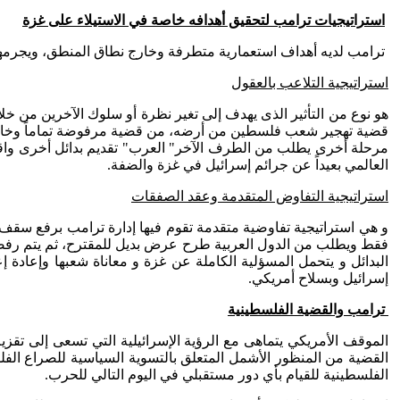
استراتيجيات ترامب لتحقيق أهدافه خاصة في الاستيلاء على غزة
ترامب لديه أهداف استعمارية متطرفة وخارج نطاق المنطق، ويجرمها ال
استراتيجية التلاعب بالعقول
هو نوع من التأثير الذى يهدف إلى تغير نظرة أو سلوك الآخرين من خ
قضية تهجير شعب فلسطين من أرضه، من قضية مرفوضة تماماً وخارج نطا
مرحلة أخرى يطلب من الطرف الآخر" العرب" تقديم بدائل أخرى واقعية،
العالمي بعيداً عن جرائم إسرائيل في غزة والضفة.
استراتيجية التفاوض المتقدمة وعقد الصفقات
و هي استراتيجية تفاوضية متقدمة تقوم فيها إدارة ترامب برفع سقف 
فقط ويطلب من الدول العربية طرح عرض بديل للمقترح، ثم يتم رفضه
البدائل و يتحمل المسؤلية الكاملة عن غزة و معاناة شعبها وإعادة إ
إسرائيل وبسلاح أمريكي.
ترامب والقضية الفلسطينية
الموقف الأمريكي يتماهى مع الرؤية الإسرائيلية التي تسعى إلى 
القضية من المنظور الأشمل المتعلق بالتسوية السياسية للصراع الفلس
الفلسطينية للقيام بأي دور مستقبلي في اليوم التالي للحرب.