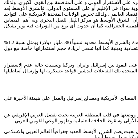
 على الاستقرار الدولي و على المنافسة بين القوى الكبرى، ولذلك
ية سواء في الإقليم أو على المستوى الدولي، فالشرق الأوسط يُعد
يعي و هذه الثروات لا بديل عنها في الاقتصاد العالمي, ولذلك تحرص الولايات المتحدة الأمريكية على التواجد
ما أن الشرق الأوسط هو مركز الثقل للنقل البحري وبه أهم المضايق
أهميته الجغرافية كما أن حدوث أى نوع من التؤترات فيه يوثر بشكل
الشرق الأوسط سوق جيد للمنتجات والخدمات والصناعات العسكرية الأمريكية وعلى الرغم من أن حجم التبادل التجاري بين الولايات المتحدة والشرق الأوسط محدود نسبياً (88 مليار دولار) ويمثل نسبة 1.2%
اض جيواستراتيجية واقتصادية ودينية كما أنها تسعى لزيادة حجم استثماراتها خاصة مع دول
ى النفوذ بين إسرائيل وإيران وتركيا وتسببت حالة عدم الاستقرار
لمتحدة تلك التفاعلات لتدشين قواعد عسكرية لها وإرسال أساطيلها
المصالح الأمريكية ومصالح إسرائيل والعمل على هيمنة الأخيرة على
ر ووضعها في قلب المنطقة العربية بحيث تفصل العربي الإفريقي عن
الأولى وسقوط الخلافة العثمانية وظهور الوعي القومي العربي.
 بحيث يضم الشرق الأوسط الجديد جغرافياً العالم العربي والإسلامي
تركيا ودول وسط آسيا.