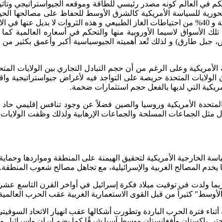
في العالم كونه مصدر رئيسي للطاقة وموقعه الجيواستراتيجي وتأثيره
حورية للسياسة الأمريكية كالشرق الأوسط للحفاظ على مصالحها الحيو
مصدرًا رئيسيًا للطاقة العالمية يمتلك 48% من احتياطات النفط الدولية و 40% من احتياطات الغاز الطب
تلك الأسواق لاسيما الأوروبية منها والتحكم في أسعاره العالمية ك
 جبل طارق) و لذلك تُعد أهميته الجيوسياسية أكبر وأعمق بكثير من 
ة البالغة أكثر من 7 تريليونات دولار إلا أن الولايات المتحدة حريصة على التواجد فيه لأغر
مريكية التي لديها بالفعل حجم استثمارات ضخمة.
تحدة الأمريكية وروسيا والصين فضلاً عن وجود تنافس إقليمي حاد عل
ثل الجماعات المسلحة والجماعات الإرهابية ولذلك وظفت الولايات ا
ة الخارجية الأمريكية لتحقيق الهيمنة على المنطقة ومواردها وحماية 
ما يخدم المصالح الغربية والإسرائيلية، مع تجاهل مصالح شعوب المنطقة.
 ربما ولدت في توقيت ميلاد فكرة إسرائيل في أواخر القرن التاسع عش
وسط" كثيراً من قبل القوى الاستعمارية الغربية عقب الحرب العالمية 
اء فترة الحرب الباردة وتطورت أشكالها عقب انهيار الاتحاد السوفيتي
حتى باكستان وأفغانستان ووسط آسيا شرقًا كما يضم إيران وإسرائيل و