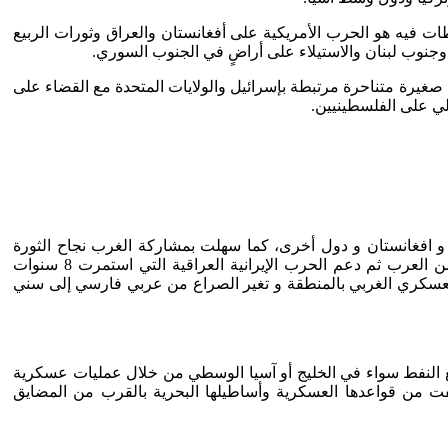
طات فيه هو الحرب الأمريكية على أفغانستان والعراق وثورات الربيع
 وجنوب لبنان والاستيلاء على أراضٍ في الجنوب السوري.
غيرة متناحرة مرتبطة بإسرائيل والولايات المتحدة مع القضاء على
ي على الفلسطينيين.
 مصر و افغانستان و دول أخرى، كما سهلت بمشاركة الغرب نجاح الثورة
الإسلامية في إيران و زرع "البعبع" الإيراني ذات الأيدولوجية الدينية الذى يسعى لتصدير الثورة الإسلامية لدول المنطقة و تهديد جيرانه من العرب ثم دعم الحرب الإيرانية العراقية التي استمرت 8 سنوات
العسكري الغربي بالمنطقة و تغير الصراع من عربي فارسي إلى سني
ن منابع النفط سواء في الخليج أو آسيا الوسطي من خلال عمليات عسكرية
قوات الأمريكية على الأرض وكثفت من قواعدها العسكرية وأساطيلها البحرية بالقرب من المضايق