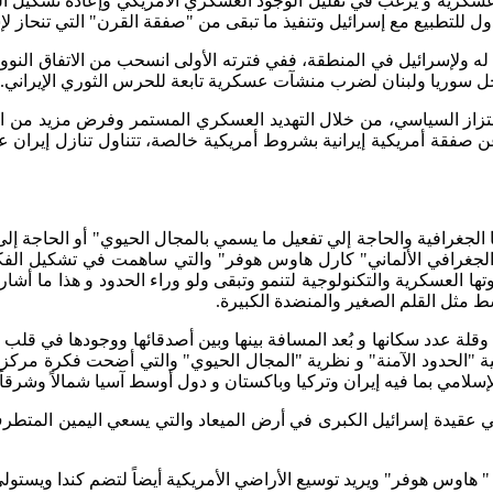
عسكرية و يرغب في تقليل الوجود العسكري الأمريكي وإعادة تشكيل ال
للتطبيع مع إسرائيل وتنفيذ ما تبقى من "صفقة القرن" التي تنحاز ل
خل سوريا ولبنان لضرب منشآت عسكرية تابعة للحرس الثوري الإيراني.
از السياسي، من خلال التهديد العسكري المستمر وفرض مزيد من الع
 صفقة أمريكية إيرانية بشروط أمريكية خالصة، تتناول تنازل إيران 
الجغرافية والحاجة إلي تفعيل ما يسمي بالمجال الحيوي" أو الحاجة إل
 والجغرافي الألماني" كارل هاوس هوفر" والتي ساهمت في تشكيل الف
قوتها العسكرية والتكنولوجية لتنمو وتبقى ولو وراء الحدود و هذا ما 
 مثل القلم الصغير والمنضدة الكبيرة.
وقلة عدد سكانها و بُعد المسافة بينها وبين أصدقائها ووجودها في قل
جية "الحدود الآمنة" و نظرية "المجال الحيوي" والتي أضحت فكرة مركزي
لامي بما فيه إيران وتركيا وباكستان و دول أوسط آسيا شمالاً وشرقاً 
وهي عقيدة إسرائيل الكبرى في أرض الميعاد والتي يسعي اليمين المتطر
اوس هوفر" ويريد توسيع الأراضي الأمريكية أيضاً لتضم كندا ويستولي 