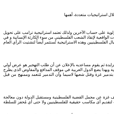
ال استراتيجيات متعددة، أهمها
ولوية على حساب الآخرين ولذلك تعتمد استراتيجية ترامب على تحويل
الواقعية لإنقاذ الشعب الفلسطيني من سوء الكارثة الإنسانية و في
الفلسطينيين وهذه الاستراتيجية تُستثمر أيضاً لتشتيت الرأي العام
مزايدة ثم يقوم مساعديه بالإعلان عن أن طلب التهجير هو عرض أولي
 وبهذا يضع الدول العربية في موقف المدافع والمفاوض الذى يطرح
 بتدمير غزة وقتل شعبها لاسيما وأن التدمير مُتعمد وممنهج من قبل
لف غزة عن مجمل القضية الفلسطينية ومستقبل الدولة دون معالجة
غرب لتقديم أى مكاسب حقيقية للفلسطينيين ولا حتى أي مُحفز للسلطة