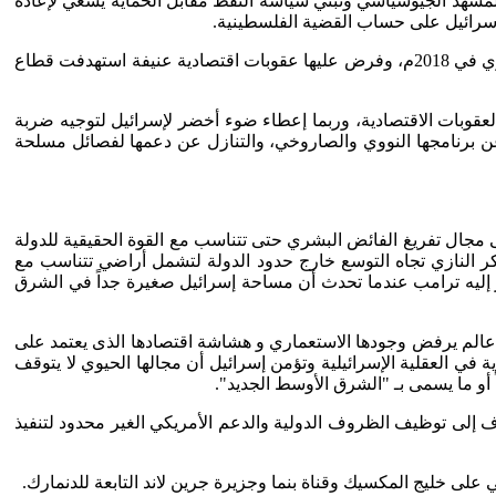
مشهد الجيوسياسي وتبني سياسة النفط مقابل الحماية يسعي لإعادة
إسرائيل على حساب القضية الفلسطينية.
وفيما يتعلق بالملف الإيراني، يرى ترامب أن إيران هي العدو الرئيسي له ولإسرائيل في المنطقة، ففي فترته الأولى انسحب من الاتفاق النووي في 2018م، وفرض عليها عقوبات اقتصادية عنيفة استهدفت قطاع
قوبات الاقتصادية، وربما إعطاء ضوء أخضر لإسرائيل لتوجيه ضربة
عن برنامجها النووي والصاروخي، والتنازل عن دعمها لفصائل مسلحة
ى مجال تفريغ الفائض البشري حتى تتناسب مع القوة الحقيقية للدولة
كر النازي تجاه التوسع خارج حدود الدولة لتشمل أراضي تتناسب مع
أشار إليه ترامب عندما تحدث أن مساحة إسرائيل صغيرة جداً في الشرق
ب عالم يرفض وجودها الاستعماري و هشاشة اقتصادها الذى يعتمد على
ة في العقلية الإسرائيلية وتؤمن إسرائيل أن مجالها الحيوي لا يتوقف
أو ما يسمى بـ "الشرق الأوسط الجديد".
ف إلى توظيف الظروف الدولية والدعم الأمريكي الغير محدود لتنفيذ
على خليج المكسيك وقناة بنما وجزيرة جرين لاند التابعة للدنمارك.