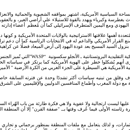
احة السياسية الأمريكية، اشتهر بمواقفه الشعبوية والحمائية والانعز
تحدث بغطرسة وكبرياء ويهدد بالقوة للاستيلاء على أراضي الغير، و بالع
اليهودي ومع اليمين المتطرف الإسرائيلي كما أن مُعظم أعضاء إدارته ا
ة أهمها علاقتها الاستراتيجية بالولايات المتحدة الأمريكية و كونه
القرار الأمريكي والداعم له في الانتخابات الرئاسية كما أن دعم ترام
 بنزول السيد المسيح بعد عودة اليهود إلى أرض الميعاد فضلًا عن كراهية
ترامب يتبني فكر استعماري عنصري قديم، فه
 أنهم يُشكلوا خطر على الهوية الأمريكية كما يرتكز في سياساته الخار
ة الأمريكية هي السيطرة على الجزء الغربي من الكرة الأرضية " الأمير
وف وقلق من تبنيه سياسات أكثر تشددًا وحدة عن فترته السابقة خاص
ية مع دولة المغرب وأطماع المنافسين الدوليين والإقليميين على الشرق
ا ليست ارتجالية ولا عفوية ولا هي فكرة طارئة من باب الهُراء السيا
 رئاسته الأولى فيما عُرف وقتها بــ "صفقة القرن" إلا أن المنطقة 
، و لذلك يتعامل مع ملفات المنطقة بمنظور برجماتي و تجاري مبني 