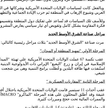
وبالفعل كانت لسياسات الولايات المتحدة الأمريكية وشركائها في الم
العربي وشيوع الإرهاب في المنطقة ثم حرب الإبادة الجماعية والتطهي
وللأسف تلك السياسات قد تُساعد على تفكيك دول المنطقة وتقسيمها 
فكرة المقاومة بشكل كامل وتقويض أي تيار سياسي يعارض المشروع 
مراحل صناعة الشرق الأوسط الجديد
مرت صناعة "الشرق الأوسط الجديد" بثلاث مراحل رئيسية كالتالي:
المرحلة الأولي "تمهيد المنطقة أو الميدان"
عقب نكسة 67 عملت الولايات المتحدة الأمريكية علي ت
استُنفذت فيها طاقة البلدين وعُطلت برامج التنمية وهى من شجعت 
شيعي.
المرحلة الثانية "المقاربات العسكرية "
عقب أحداث 11 سبتمبر قامت الولايات المتحدة الأمريكية
عن
والممرات المائية تحت حجج ومبررات كثيرة.
المرحلة الثالثة وهي إعادة تشكيل التوازنات الإقليمية