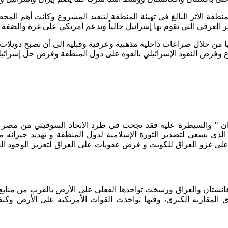
نطقة الأثر البالغ في تهيئة المنطقة لتنفيذ المشروع وكانت أهم المح
ر العرقي التي تقوم بها إسرائيل حالياً وبدعم أمريكي على غزة والضفة
من خلال صراعات داخلية مذهبية وعرقية وقبلية إلى أن تصبح دويلات ص
وفرض النفوذ الإسرائيلي بالقوة على دول المنطقة وفرض حل إسرائيل
هيئة "الميدان " والسيطرة عليه فقد نجحت في طرد الاتحاد السوفيتي من
على غزو العراق للكويت و فرض عقوبات على العراق لتعزيز الوجود 
 باحتلال أفغانستان والعراق ورسخت تواجدها الفعلي على الأرض بالقرب م
يفة وقد أطلق المحللون على هذه المرحلة "الماكرو" MACROأى المقاربة الكبرى، وفيها تواجدت ال