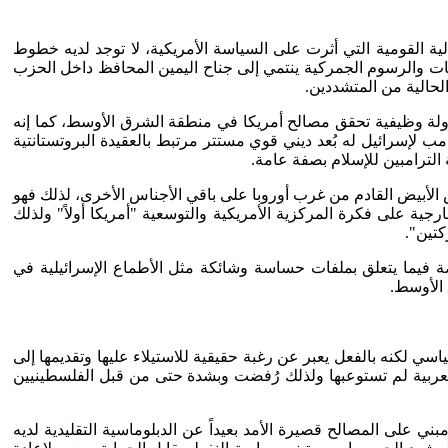
الية القومية التي أثرت على السياسة الأمريكية، لا توجد لديه خطوط
قوبات والرسوم الجمركية ينتمي إلى جناح اليمين المحافظ داخل الحزب
لحالية من المتشددين.
ا دولة وظيفية تحقق مصالح أمريكا في منطقة الشرق الأوسط، كما إنه
ب لإسرائيل له بُعد ديني قوي مستتر مرتبط بالعقيدة البروتستانتية
 الترامبين للإسلام بصفة عامة.
و مُلهم بالقاعدة الأمريكية التقليدية البروتستانتية ـ الأنجلو سكسونية “WASP”التي تُميز الجنس الأبيض القادم من غرب أوروبا على باقي الأجناس الأخرى، لذلك فهو
جية على فكرة المركزية الأمريكية والتوسعية "أمريكا أولاً" ولذلك
كتين".
ة فيما يتعلق بملفات حساسة وشائكة مثل الأطماع الإسرائيلية في
 الأوسط.
سي لكنه بالفعل يعبر عن رغبة حقيقية للاستيلاء عليها وتقديمها إلى
العربية لم تستوعبها ولذلك رُفضت وبشدة حتى من قبل الفلسطينيين
على المصالح قصيرة الأمد بعيداً عن الدبلوماسية التقليدية لديه