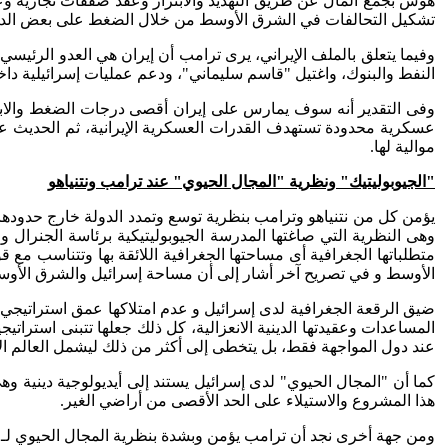
هوس بجمع المال عن طريق التهديد والابتزاز وعقد صفقات تجارية و
تشكيل التحالفات في الشرق الأوسط من خلال الضغط على بعض الدول 
النفط والبنوك، واغتيل "قاسم سليماني"، ودعم عمليات إسرائيلية دا
وفى التقدير أنه سوف يمارس على إيران أقصى درجات الضغط والابتز
عسكرية محدودة تستهدف القدرات العسكرية الإيرانية، ثم الحديث عن
موالية لها.
"الجيوبوليتيك" ونظرية "المجال الحيوي" عند ترامب ونتنياهو
يؤمن كل من نتنياهو وترامب بنظرية توسع وتمدد الدولة خارج حدودها 
وهى النظرية التي صاغتها المدرسة الجيوبوليتيكية برئاسة الجنرال
متطلباتها الجغرافية أى مساحتها الجغرافية اللائقة بها وتتناسب مع 
الأوسط و في تصريح آخر أشار إلى أن مساحة إسرائيل والشرق الأوسط
ضيق الرقعة الجغرافية لدى إسرائيل و عدم امتلاكها عمق استراتيجي 
المساعدات وعقيدتها الدينية الانعزالية، كل ذلك جعلها تتبنى استراتي
عند دول المواجهة فقط، بل يتخطى إلى أكثر من ذلك ليشمل العالم الإس
كما أن "المجال الحيوي" لدى إسرائيل يستند إلى أيديولوجية دينية 
هذا المشروع والاستيلاء على الحد الأقصى من أراضي الغير.
ومن جهة أخرى نجد أن ترامب يؤمن وبشدة بنظرية المجال الحيوي لـ " ه