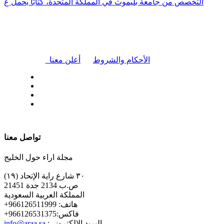
التخصص من جامعة بليموث في المملكة المتحدة، كتابًا يحمل ع
|
الأحكام والشروط
أعلن معنا
| تابعنا على
تواصل معنا
مجلة اراء حول الخليج
٣٠ شارع راية الإتحاد (١٩)
ص.ب 2134 جدة 21451
المملكة العربية السعودية
+هاتف: 966126511999
+فاكس:966126531375
:البريد الإلكتروني
info@araa.sa