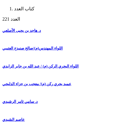
كتاب العدد
العدد 221
د. هاجد بن يحيى الأصلعي
اللواء المهندس(م)/صالح صنيدح العتيبي
اللواء البحري الركن (م) / عبد الله بن جابر الزايدي
عميد بحري ركن (م)/ معجب بن جزاء الدلبحي
د. سامي ثامر الرشيدي
عاصم الشيدي