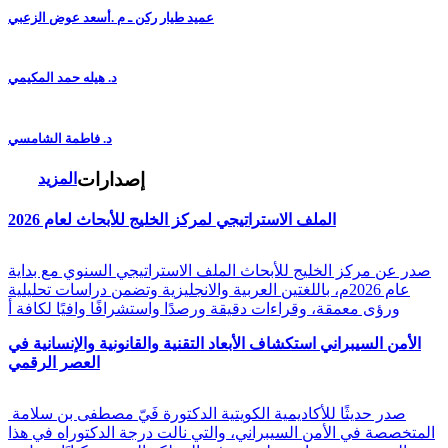
عميد طيار ركن ـ م .أسعد عوض الزعبي
د. هيله حمد المكيمي
د. فاطمة الشامسي
إصدارات
المزيد
الملف الاستراتيجي لمركز الخليج للأبحاث لعام 2026
صدر عن مركز الخليج للأبحاث الملف الاستراتيجي السنوي مع بداية
عام 2026م، باللغتين العربية والانجليزية وتضمن دراسات تحليلية
ورؤى معمقة، وقراءات دقيقة ورصدًا واستشرافًا وافيًا لكافة أ
الأمن السيبراني استكشاف الأبعاد التقنية والقانونية والإنسانية في
العصر الرقمي
صدر حديثًا للأكاديمية الكويتية الدكتورة فَيّ مصطفى بن سلامة
المتخصصة في الأمن السيبراني، والتي نالت درجة الدكتوراه في هذا