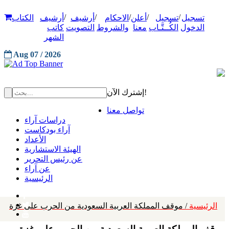
/
/
/
/
/
تسجيل
تسجيل
أعلن
الاحكام
أرشيف
أرشيف
الكتاب
الدخول
الكُــتَّـاب
معنا
والشروط
التصويت
كاتب
الشهر
Aug 07 / 2026
إشترك الآن!
تواصل معنا
دراسات آراء
آراء بودكاست
الأعداد
الهيئة الاستشارية
عن رئيس التحرير
عن آراء
الرئيسية
الرئيسية
/ موقف المملكة العربية السعودية من الحرب على غزة