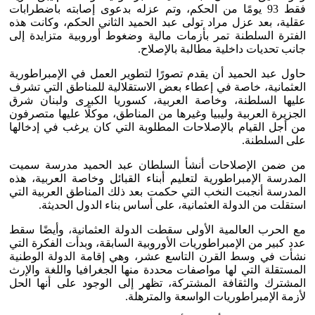
فقط 93 يومًا من الحكم، وتم عزله بدعوى إصابته باضطرابات
عقلية، بعد عزل مراد تولى عبد الحميد الثاني الحكم، وكانت هذه
الفترة السلطنة تمر بأزمات مالية وضغوط أوروبية متزايدة إلى
جانب تحديات داخلية مطالبة بالإصلاح.
حاول عبد الحميد أن يقدم تصورًا لتطوير العمل في الإمبراطورية
العثمانية، خاصة في إعطاء بعض الاستقلالية للمناطق التي تشرف
عليها السلطنة، وخاصة العربية، كسوريا الكبرى ولبنان شرق
الجزيرة العربية وليبيا وغيرها من المناطق، موكلًا عليها متصرفون
من أجل القيام بالإصلاحات المطلوبة التي كان يرغب في إدخالها
على السلطنة.
من ضمن الإصلاحات أنشأ السلطان عبد الحميد مدرسة سميت
المدرسة الإمبراطورية لتعليم أبناء القبائل وخاصة العربية، هذه
المدرسة أنجبت النخب التي حكمت بعد ذلك المناطق العربية التي
استقلت من الدولة العثمانية، على أساس بناء الدول الحديثة.
مع الحرب العالمية الأولى سقطت الدولة العثمانية، وأيضًا سقط
عدد كبير من الإمبراطوريات الأوروبية السابقة، وبدأت الفكرة التي
نشأت في وسط القرن التاسع عشر، وهي إقامة الدولة الوطنية
المستقلة التي لها مواصفات محددة منها الجغرافيا واللغة والإرث
المشترك والثقافة المشتركة، تظهر إلى الوجود على أنها الحل
لأزمة الإمبراطوريات الواسعة والمترهلة.