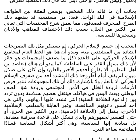
بامتياز وليس طائفي، أو حتى ديني كما قال ذلك المتصيد للفرص.
بجانب أن ما قاله ذلك الشخص، يؤسس للفتنة بين الطوائف
الإسلامية في البلد الواحد، فعدد من مستمعيه قد يقنعهم ذلك
الطرح المنحرف فيصدقوه، مما يعمق شرخ المجتمعات التي تعاني
من الكثير من العلل، بسبب ذلك الاختطاف للمذاهب والأديان
وتسخيرها للسياسة.
العجيب إن جسم الإسلام الحركي، لم يستنكر مثل تلك التصريحات
الشاذة من المتشددين منه، ويبدو أن هذا هو الخط العام لمجاميع
الإسلام الحركي، على قاعدة (كل ما يضعف المجتمعات هو جائز
لأن ذلك يسهل القفز على السلطة)، كما يبدو أن هناك (تعاضد بين
أهل التنظيم، ألا يقارع أحدهم الأخير بالعلن) وإن كان على ضلال
مبين، لم يقف أمام أطروحة ذلك المتشدد أحد من صفوف الإسلام
الحركي، لا بالعلن ولا بالإشارة. ذلك أن تلك المجموعات تنتهز فرص
الأزمات لزيادة الخلل في الأمن المجتمعي وزيادة شق الصف
الوطني وبعث الوهن في هياكله، فينتقل بعضهم بسلاسة ودون تردد
بين (الدعوة للخلافة السنية) التي تشدد عليها أديباتهم، والتي هي
أحد أسس دعوتهم المناقضة، وغير القابلة بالمذاهب الإسلامية
الأخرى، ينتقل إلى (الخلافة الإمامية)، دون الكثير من الحرج، أو
حتى التفسير لجمهورهم والذي تشكل على قاعدة معرفية مضادة،
بل معادية. إنها السياسية، وهي أكثر أشكال السياسة فسادًا
الملتحفة بعباءة الدين.
اختطاف الإسلام لأسباب سياسية لم يغادر مسيرة العمل السياسي