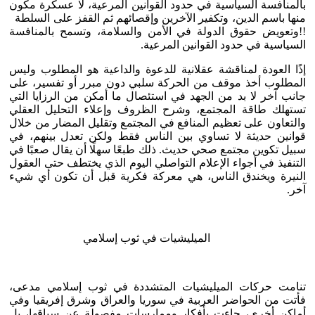
بالمنافسة السياسية في حدود القوانين المرعية، لا عسكرة مكون
منها باسم الدين، وتكفير الآخرين وإقصائهم ثم القفز على السلطة
!!وتعويض حقوق الدولة في الأمن والسلامة، وتسمح بالمنافسة
السياسية في حدود القوانين المرعية.
إذًا العودة لمناقشة عقلانية للدعوة والداعية هو المطلوب وليس
المطلوب أخذ موقف من الحركة سلبي دون مبرر أو تفسير، على
جانب آخر لا بد من الجهد في استئصال ما أمكن من الرزايا التي
تستهلك طاقة المجتمع، وشرح الظروف وإعلاء التحليل العقلي
والتعاون على تعظيم المنافع في المجتمع وتقليل المضار من خلال
قوانين حديثة لا تساوي بين الناس فقط ولكن تعدل بينهم، في
سبيل تكوين مجتمع صحي حديث. ذلك طبعًا سهلًا أن يقال صعبًا في
التنفيذ في أجواء الإعلام التواصلي اليوم الذي يختطف حتى العقول
النيرة ويخندق الناس، هي معركة فكرية قبل أن تكون أي شيء
آخر.
الميليشيات في ثوب إسلامي
تنامت حركات الميليشيات المتشددة في ثوب إسلامي مدعى،
فأتت من الحواضر العربية في سوريا والعراق وشرق إفريقيا وفي
أماكن أخرى، جاءت بأفكار وممارسات مفصولة عن سياقها، بل