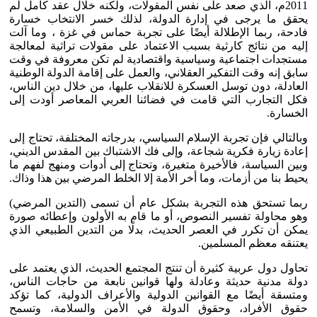
2011م، الذي صعد على نفس المقولات، ولكنه خلال عقد كامل لم
يحقق ما يرجى في إدارة الدولة، لذلك خسر الانتخاب خسارة
فادحة، ربما الإطلالة أيضًا على تجربة حماس في غزة ، وما آلت
إليه من نتائج كارثية بسبب الاعتماد على مقولات تراثية لمعالجة
مستجدات اجتماعية وسياسية واقتصادية لم تكن معروفة في وقت
سابق إنه وقت التفكير العقلاني، والعمل على إقامة الدولة الوطنية
العادلة، دون توسل العسكرة للانقلاب عليها، من خلال دين الناس،
فكل التجارب التي قامت في فضائنا العربي المعاصر أودت إلى
الخسارة.
وبالتالي فإن تجربة الإسلام السياسي، بدرجاته المختلفة، تحتاج إلى
إعادة زيارة فكرية شجاعة، وإلى فك الاشتباك بين المقدس الديني،
وبين السياسة، فالأخيرة متغيرة، وتحتاج إلى أدوات ومنهج لفهم ما
يحيط بنا من أزمات، وما أخر الأمة إلا الخلط المرضي بين هذا وذاك.
ربما تستحق هذه التجربة بشكل عام أن تسمى (التدين المرضي)
وهو محاولة تفسير النصوص، أو ما قام به الأولون وإعطائه صورة
يمكن أن تكرر في العصر الحديث، بدلًا من التدين الطبيعي الذي
يعتنقه معظم المسلمين.
تحاول دول عربية كثيرة أن تنتج المجتمع الحديث، الذي يعتمد على
دولة مدنية حديثة وعادلة ولها قوانين نابعة من حاجات الناس،
ومتسقة أيضًا مع القوانين الدولية والأعراف الدولية، كما تؤكد
حقوق الأفراد، وحقوق الدولة في الأمن والسلامة، وتسمح