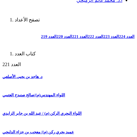
أ.د. محمد غانم الرميحي
تصفح الأعداد
العدد 224
العدد 223
العدد 222
العدد 221
العدد 220
العدد 219
كتاب العدد
العدد 221
د. هاجد بن يحيى الأصلعي
اللواء المهندس(م)/صالح صنيدح العتيبي
اللواء البحري الركن (م) / عبد الله بن جابر الزايدي
عميد بحري ركن (م)/ معجب بن جزاء الدلبحي