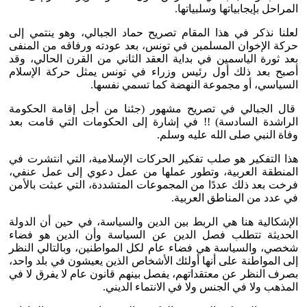
المراحل بإيجابياتها وسلبياتها.
لعلنا نذكر في هذا المقام تصريح حماد الجبالي، وهو ينتمي إلى
حركة الإخوان المسلمين في تونس، بعد عودته ورفاقه من المنفى
بعد ثورة الياسمين في بداية العقد الثاني من القرن الحالي، وقد
أصبح بعد ذلك أول رئيس وزراء في تونس يمثل حركة الإسلام
السياسي، أو مجموعة النهضة كما تسمي نفسها.
قال الجبالي في تصريح مشهور (جئنا من أجل إقامة الحكومة
الراشدة السادسة) !! في إشارة إلى الحكومات التي قامت بعد
وفاة النبي صلى الله عليه وسلم.
هذا التفكير هو صلب تفكير الحركات الإسلامية، التي انتشرت في
المنطقة العربية، وتطور عملها من عمل دعوي إلى عمل عنفي،
فرخت بعد ذلك عددًا من المجموعات المتشددة، التي عبثت بالأمن
في عدد من المناطق العربية.
الإشكالية هنا هي الربط بين الدين والسياسة، في حين أن الدولة
الحديثة تتطلب فصل الدين عن السياسة وأن الدين هو فضاء
شخصي، والسياسة هي فضاء عام لكل المواطنين، وبالتالي النظر
إلى المواطنة على أنها أولئك الأشخاص الذين يعيشون في بلد واحد،
بصرف النظر عن معتقداتهم، يفصل بينهم قانون عام لا يفرق لا في
المذهب ولا في الجنس ولا في الانتماء الديني.