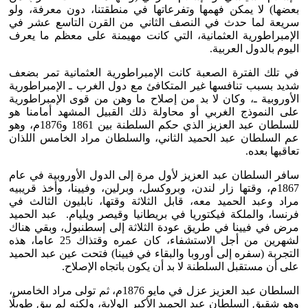
بعضها) لا يمكن فهمها وتفرعاتها في منطقتنا، دون معرفة، ولو
سريعة لما حدث في النصف الثاني من القرن التاسع عشر في
الإمبراطورية العثمانية، التي كانت مهيمنة على معظم ما يعرف
اليوم بالدول العربية.
في تلك الفترة الصعبة كانت الإمبراطورية العثمانية تمر بضعف
شديد بسبب تنافسها غير المتكافئ مع دول الغرب ـ الإمبراطورية
الأوروبية ـ، وكان لا بد من إصلاح ما وهن من قوى الإمبراطورية
على النموذج الغربي أو محاولة ذلك القبيل المشهد أمامنا هو
للسلطان عبد العزيز الذي حكم السلطنة بين 1861 و1876م، وهو
عم السلطان عبد الحميد الثاني، والسلطان مراد الخامس اللذان
تعاقبها بعده.
سافر السلطان عبد العزيز لأول مرة إلى الدول الأوروبية في عام
1867م، وقتها زار لندن، وبروكسل، وبرلين، وفيينا، وأخذ قريبيه
مراد وعبد الحميد معه، قابل الثلاثة وقتها، نابليون الثالث في
فرنسا، والملكة فيكتوريا في بريطانيا وقيصر ويليام. عبد الحميد
مرض في فيينا في طريق عودة الثلاثة إلى إسطنبول، وبقي هناك
لشهرين من أجل الاستشفاء، كان عمره وقتذاك 25 عاما، هذه
التجربة (سفره إلى أوروبا والبقاء في فيينا) فتحت عين عبد الحميد
على أن مستقبل السلطنة لا بد أن يكون باتجاه الإصلاح.
السلطان عبد العزيز عزل في مايو 1876م، ثم تولى مراد الخامس،
وهو شقيق السلطان عبد الحميد الأكبر الولاية، ولكنه لم يبق طويلًا