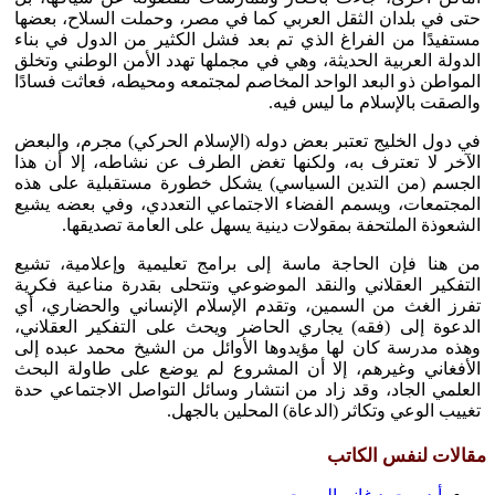
حتى في بلدان الثقل العربي كما في مصر، وحملت السلاح، بعضها
مستفيدًا من الفراغ الذي تم بعد فشل الكثير من الدول في بناء
الدولة العربية الحديثة، وهي في مجملها تهدد الأمن الوطني وتخلق
المواطن ذو البعد الواحد المخاصم لمجتمعه ومحيطه، فعاثت فسادًا
والصقت بالإسلام ما ليس فيه.
في دول الخليج تعتبر بعض دوله (الإسلام الحركي) مجرم، والبعض
الآخر لا تعترف به، ولكنها تغض الطرف عن نشاطه، إلا أن هذا
الجسم (من التدين السياسي) يشكل خطورة مستقبلية على هذه
المجتمعات، ويسمم الفضاء الاجتماعي التعددي، وفي بعضه يشيع
الشعوذة الملتحفة بمقولات دينية يسهل على العامة تصديقها.
من هنا فإن الحاجة ماسة إلى برامج تعليمية وإعلامية، تشيع
التفكير العقلاني والنقد الموضوعي وتتحلى بقدرة مناعية فكرية
تفرز الغث من السمين، وتقدم الإسلام الإنساني والحضاري، أي
الدعوة إلى (فقه) يجاري الحاضر ويحث على التفكير العقلاني،
وهذه مدرسة كان لها مؤيدوها الأوائل من الشيخ محمد عبده إلى
الأفغاني وغيرهم، إلا أن المشروع لم يوضع على طاولة البحث
العلمي الجاد، وقد زاد من انتشار وسائل التواصل الاجتماعي حدة
تغييب الوعي وتكاثر (الدعاة) المحلين بالجهل.
مقالات لنفس الكاتب