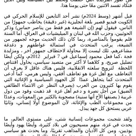
فتكاد تفسد الاثنين معًا حتى يومنا هذا.
قبل أشهر (وسط 2024م) نشر أحد التابعين للإسلام الحركي في
الكويت فيديو قصير بلغة انجليزية (غير دقيقة) يخاطب جمهورًا من
الناس، فيقول لهم (إن الشيعة هم فقط من يناصر حماس) وذكر
الحوثيين، وحزب الله في لبنان و الميليشيات في العراق، أما السنة
فلم يقوموا بالمناصرة، ربما كان ذلك الحديث موجه لجمهور من
الشيعة، يرغب المتحدث في استمالة عواطفهم و دغدغة
مشاعرهم، تلك ليست إلا محاولة لاختطاف جمهور آخر ، ومزايدة
فجة ،كما فعل محمود إسماعيل في 7 فبراير 2012م، ولكن أيضًا
تضليل صريح، و كلاهما لا أكثر من متصيد سياسي، يحاول اقتناص
اللحظة لترويج سلعته الانقلابية، فليس هناك عاقل لا يعرف أن
التعاطف مع أهل غزة هو تعاطف أفقي، وليس هرمي، كما أدعى
المتحدث كما يتجاهل عمدًا كل الجهود السياسية و الإغاثية التي
يقوم بها كثيرون من العرب (بصرف النظر عن الانتماء الطائفي
الضيق) من أجل نصرة و دعم أهل غزة قد ذهبت وفود من دول
عربية ( يصنفها الأخ أنها سنية) مصحوبة بالكثير من المعونات، وعددًا
من مجموعات الطب والإغاثة، لأن الموضوع أولًا إنساني، وثانيًا
عربي يستحق كل جهد يبذل.
ولقد شجبت مجموعات إنسانية شتى، على مستوى العالم، ما
يحدث في غزة، منهم مسيحيون في بلاد كثيرة، وأيضًا يهود وأيضًا
بوذيين، ومن كل الأديان والمذاهب تقريبًا، وما يحدث هو سياسي