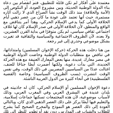
معتمدة على أفكار لم تكن قابلة للتطبيق، فتم انفصام بين دعاة
بناء الدولة الوطنية الحديثة، وبين مشروع العودة، أو النكوص إلى
(الأمة والخلافة) منذ ذلك الوقت نشأ الصراع الذي لا زالت آثاره
مستمرة، حيث أنها تعتمد على عودة ما كان من عصر ذهبي أيام
الخلافة الأولى كما يدعي الإسلام الحركي، وهذا أمر يتناقض مع
الواقع والمنطق، لأن الخلافة الأولى في صدر الإسلام كان لها غلاف
اجتماعي ثقافي سياسي، لم يكن متوفرًا في بداية القرن العشرين،
ولا بعده، لأن الظروف الاجتماعية والسياسية والثقافية قد تغيرت
بشكل موضوعي وحذري إلى غير رجعة.
من هنا دخلت هذه الحركة (حركة الإخوان المسلمين) وامتداداتها،
في تناقض مع متطلبات الدولة الوطنية وخاضت الدولة الوطنية
في مصر معارك عديدة، منها بعض المعارك العنيفة مع هذه الحركة
الجديدة، التي بدأت دعوية، ولكنها أضمرت أيضًا جناحًا للعنف،
اغتالت عددًا من السياسيين المصريين في ذلك الوقت، وفي نفس
الوقت انتشرت (بسب الظروف السياسية) وخاصة (القضية
الفلسطينية) في أنحاء كثيرة من الدول العربية الناشئة.
دعوة الإخوان المسلمين أو الإسلام الحركي، كان له جاذبيته في
بلدان عديدة في المشرق العربي وفي المغرب العربي، وذلك
لأسباب موضوعية، لأن هذه المجتمعات تسكنها جماعات إسلامية،
والتعليم فيها أيضًا يركز على ذلك العصر الذهبي الذي كان، وبالتالي
العودة إلى ذلك العصر هو النموذج والمخرج الصحيح كما يشرح
للطلاب والشباب في المدارس، دون نقد أو تطوير للنظر إلى تلك