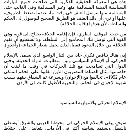
هذه هي المعركة الحقيقية الفكرية التي صاحبت جميع التيارات
السياسية الدينية المسالمة منها وغير المسالمة وفي الغالب حتى
المسالمة منها تتوسل العنف في وقت ما، عندما تضغط الظروف،
عليها أو ترى أن ذلك العنف هو الطريق الصحيح للوصول إلى الحكم
والسلطة، لأن هدفها (إقامة الخلافة).
من حيث الموقف النظري، فإن إقامة الخلافة تحتاج إلى قوة، وهي
القوة التي توصل تلك المجاميع إلى السلطة، ولا تستطيع أن تقيم
الخلافة من خلال الدعوة فقط، لذلك يحمل شعار الجماعة (وأعدوا).
إذن هناك تناقض فكري حاد، بين التيار الواسع الذي يسمى بالإسلام
الحركي، أو الإسلام السياسي وبين متطلبات الدولة الحديثة. وحتى
الدول التي تسامحت مع تلك الحركات في وقت ما لبثت أن
خاصمتها مثال الضباط المصريون الذين انقلبوا على الحكم الملكي
عام 1952م، تحالفوا مع (الإخوان) وبسرعة تم الشقاق بينهم بسبب
شهوة الإخوان في الحكم. والتجربة الأطول كانت في الأردن.
الإسلام الحركي والانتهازية السياسية
سوف يبقى الإسلام الحركي في محيطنا العربي والشرق أوسطي
ناشطًا، ويستمد نشاطه أكثر في الأزمات، يتعايش على اختلاط