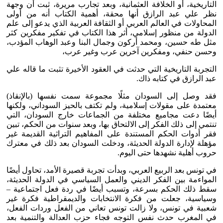
التاريخية، أو الخلافة العثمانية، وبعد تجارب مريرة، ثبت أن وجهة
نظر علي عبد الرازق أنها محقة، أهمية الكتاب أنه من أولى
المحاولات في العالم العربي أو الثقافة العربية الذي يدعو إلى علم
الدولة من منظور إسلامي، أثر هذا الكتاب في تفكير مفكرين كثر
مثل طه حسين، ومحمد أركون وجمال البنا وعبد الوهاب المؤدب،
وحسن حنفي، ومفكرين آخرين عرب وغير عرب،
التجربة التاريخية التي حدثت في العقود الأخيرة تثبت ما قاله علي
عبد الرازق في كتابه ذاك.
فقد وصل إلى السودان مثلًا مجموعة سمت نفسها (بالإنقاذ)
معتمدة على مقولات إسلامية، ولم تكتف بالحيز السوداني، ولكنها
أيضًا دعت مجاميع مختلفة من الجماعات خارج السودان، التي
تنتمي إلى ذلك الفكر إلى الالتحاق بها، وبعد سنوات من الحكم، تبين
فقر أدوات الحكم المستندة على المفاهيم التراثية القديمة غير
مؤهلة لإدارة الدولة الحديثة، ودخلت السودان بعد ذلك في معترك
حروب أهلية نشهدها حتى اليوم.
في تونس بعد الربيع العربي، وبدأت تجربة قصيرة الأمد، تحاول أيضًا
المواءمة بين الفكر الديني والعمل السياسي في الدولة الحديثة،
سقط ذلك الحكم بسرعة، وتسبب أيضًا في ردة فعل اجتماعية –
وسياسية، جعلت من فكرة الانتخابات والديمقراطية فكرة غير
شعبية في تونس، ولا زالت تونس تعاني من الفعل وردات الفعل،
في المغرب حدث نفس التوجه فجاء حزب العدالة والتنمية بعد