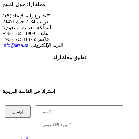
مجلة اراء حول الخليج
٣٠ شارع راية الإتحاد (١٩)
ص.ب 2134 جدة 21451
المملكة العربية السعودية
+هاتف: 966126511999
+فاكس:966126531375
:البريد الإلكتروني
info@araa.sa
تطبيق مجلة آراء
إشترك في القائمة البريدية
سياسة النشر