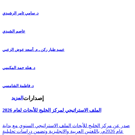
د. سامي ثامر الرشيدي
عاصم الشيدي
عميد طيار ركن ـ م .أسعد عوض الزعبي
د. هيله حمد المكيمي
د. فاطمة الشامسي
إصدارات
المزيد
الملف الاستراتيجي لمركز الخليج للأبحاث لعام 2026
صدر عن مركز الخليج للأبحاث الملف الاستراتيجي السنوي مع بداية
عام 2026م، باللغتين العربية والانجليزية وتضمن دراسات تحليلية