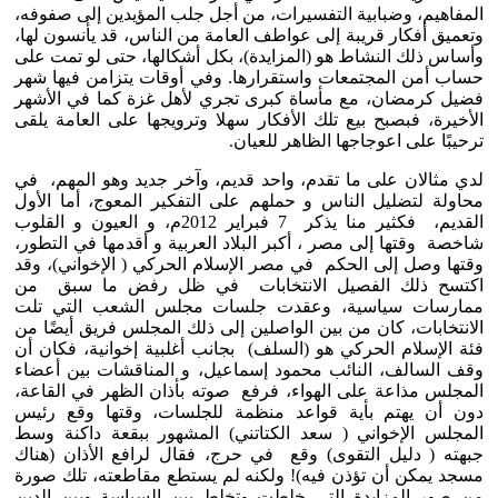
المفاهيم، وضبابية التفسيرات، من أجل جلب المؤيدين إلى صفوفه،
وتعميق أفكار قريبة إلى عواطف العامة من الناس، قد يأنسون لها،
وأساس ذلك النشاط هو (المزايدة)، بكل أشكالها، حتى لو تمت على
حساب أمن المجتمعات واستقرارها. وفي أوقات يتزامن فيها شهر
فضيل كرمضان، مع مأساة كبرى تجري لأهل غزة كما في الأشهر
الأخيرة، فبصبح بيع تلك الأفكار سهلا وترويجها على العامة يلقى
ترحيبًا على اعوجاجها الظاهر للعيان.
لدي مثالان على ما تقدم، واحد قديم، وآخر جديد وهو المهم، في
محاولة لتضليل الناس و حملهم على التفكير المعوج، أما الأول
القديم، فكثير منا يذكر 7 فبراير 2012م، و العيون و القلوب
شاخصة وقتها إلى مصر ، أكبر البلاد العربية و أقدمها في التطور،
وقتها وصل إلى الحكم في مصر الإسلام الحركي ( الإخواني)، وقد
اكتسح ذلك الفصيل الانتخابات في ظل رفض ما سبق من
ممارسات سياسية، وعقدت جلسات مجلس الشعب التي تلت
الانتخابات، كان من بين الواصلين إلى ذلك المجلس فريق أيضًا من
فئة الإسلام الحركي هو (السلف) بجانب أغلبية إخوانية، فكان أن
وقف السالف، النائب محمود إسماعيل، و المناقشات بين أعضاء
المجلس مذاعة على الهواء، فرفع صوته بأذان الظهر في القاعة،
دون أن يهتم بأية قواعد منظمة للجلسات، وقتها وقع رئيس
المجلس الإخواني ( سعد الكتاتني) المشهور ببقعة داكنة وسط
جبهته ( دليل التقوى) وقع في حرج، فقال لرافع الأذان (هناك
مسجد يمكن أن تؤذن فيه)! ولكنه لم يستطع مقاطعته، تلك صورة
من صور المزايدة التي خلطت وتخلط بين السياسة وبين الدين