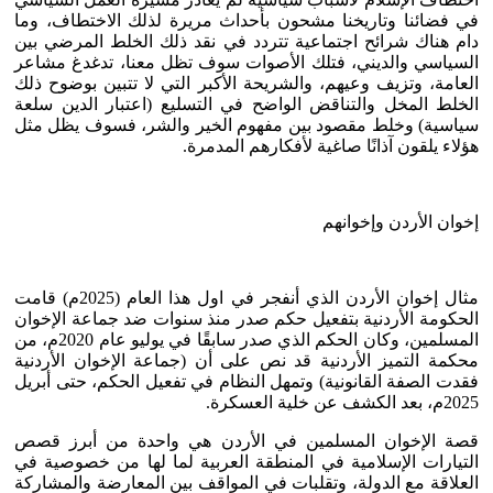
في فضائنا وتاريخنا مشحون بأحداث مريرة لذلك الاختطاف، وما
دام هناك شرائح اجتماعية تتردد في نقد ذلك الخلط المرضي بين
السياسي والديني، فتلك الأصوات سوف تظل معنا، تدغدغ مشاعر
العامة، وتزيف وعيهم، والشريحة الأكبر التي لا تتبين بوضوح ذلك
الخلط المخل والتناقض الواضح في التسليع (اعتبار الدين سلعة
سياسية) وخلط مقصود بين مفهوم الخير والشر، فسوف يظل مثل
هؤلاء يلقون آذانًا صاغية لأفكارهم المدمرة.
إخوان الأردن وإخوانهم
مثال إخوان الأردن الذي أنفجر في اول هذا العام (2025م) قامت
الحكومة الأردنية بتفعيل حكم صدر منذ سنوات ضد جماعة الإخوان
المسلمين، وكان الحكم الذي صدر سابقًا في يوليو عام 2020م، من
محكمة التميز الأردنية قد نص على أن (جماعة الإخوان الأردنية
فقدت الصفة القانونية) وتمهل النظام في تفعيل الحكم، حتى أبريل
2025م، بعد الكشف عن خلية العسكرة.
قصة الإخوان المسلمين في الأردن هي واحدة من أبرز قصص
التيارات الإسلامية في المنطقة العربية لما لها من خصوصية في
العلاقة مع الدولة، وتقلبات في المواقف بين المعارضة والمشاركة