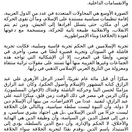
والانقسامات الداخلية.
الصورة الأوسع هي المحاولات المتعددة في عدد من الدول العربية،
إقامة تنظيمات سياسية مستندة على الإسلام، وما أن تقوى الحركة
في أي مكان، حتى يتسلل أفرادها إلى الجيش، ومن ثم يتم
الانقلاب، والانقلابية طبيعة ثانية للحركة، ومنسجمة مع دعوتها
لعودة (الخلافة) وبناء الإمبراطورية.
تجربة الإسلاميين في الحكم تجربة قاسية وسلبية، فكانت تجربة
فاشلة في السودان وتجربة قصيرة أيضًا في مصر، وأخرى في
تونس، وأيضًا في المغرب، إلا أن الإشكالية التي تواجه هذه
الجماعات وغيرها القريبة منها أنها تستند على مقولات تراثية منتقاة
ومعزولة من التاريخ العربي الإسلامي الذهبي في رأيها.
مبكرًا أي قبل مائة عام تقريبًا، أصدر الرجل الأزهري علي عبد
الرازق كتابه المشهور (الإسلام وأصول الحكم)، وكان عبد الرازق
مزامنًا لحسن البنا وحركته الناشئة وقتذاك (الإخوان المسلمون)،
وكان الزمن في مصر في ذلك الوقت زمن قلق، مبكرًا انتبه علي
عبد الرازق، لتفنيد عددا من الافتراضات، من بينها أن الإسلام دين
لا دولة، وأن النبوة ليست سلطة سياسية، وبالتالي فإن الخلافة
ليست جزءًا من الدين الإسلامي ،بل هي اجتهاد بشري سياسي، و
دعى إلى فصل الدين عن السياسة، وأن وظيفة الدين هي الهداية
والأخلاق، لا الحكم والإدارة، وأن دمج الدين بالسلطة، يؤدي إلى
الاستبداد باسم الدين ،وقدم نقدًا لتجربة الخلافة سواء الخلافة