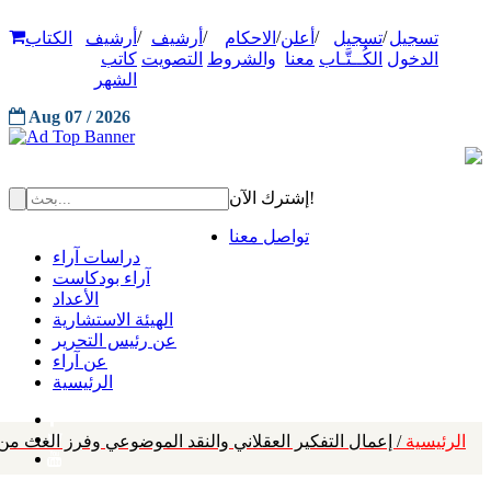
/
/
/
/
/
تسجيل
تسجيل
أعلن
الاحكام
أرشيف
أرشيف
الكتاب
الدخول
الكُــتَّـاب
معنا
والشروط
التصويت
كاتب
الشهر
Aug 07 / 2026
إشترك الآن!
تواصل معنا
دراسات آراء
آراء بودكاست
الأعداد
الهيئة الاستشارية
عن رئيس التحرير
عن آراء
الرئيسية
الرئيسية
/ إعمال التفكير العقلاني والنقد الموضوعي وفرز الغث م