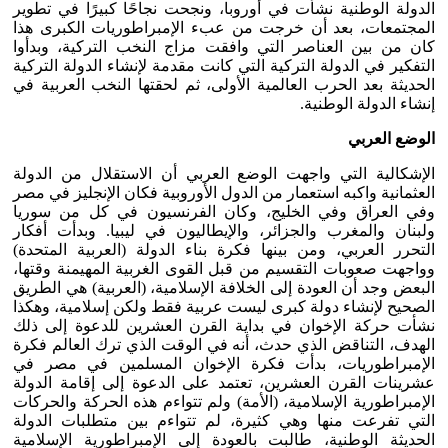
الدولة الوطنية نشأت في أوروبا، ونجحت نجاحًا كبيرًا في تطوير
المجتمعات، بعد أن خرجت من عبء الإمبراطوريات الكبرى هذا
كان من بين العناصر التي وافقت مزاج النخب التركية، وبدأوا
التفكير في الدولة التركية التي كانت مقدمة لإنشاء الدولة التركية
الحديثة بعد الحرب العالمية الأولى، ثم لحقتها النخب العربية في
إنشاء الدولة الوطنية.
الوضع العربي
الإشكالية التي واجهت الوضع العربي أن الاستقلال من الدولة
العثمانية واكبه استعمار من الدول الأوروبية فكان الإنجليز في مصر
وفي العراق وفي الخليج، وكان الفرنسيون في كل من سوريا
ولبنان والمغرب والجزائر، والإيطاليون في ليبيا. وبدأت أفكار
التحرر العربي، ومن بينها فكرة بناء الدولة (العربية المتحدة)
وواجهت صعوبات التقسيم من قبل القوى الغربية المهيمنة وقتها،
البعض وجد أن العودة إلى الخلافة الإسلامية، (العربية) هي الطريق
الصحيح لإنشاء دولة كبرى ليست عربية فقط ولكن إسلامية، وهكذا
نشأت حركة الإخوان في بداية القرن العشرين للدعوة إلى ذلك
الهدف، التناقض الذي حدث، أنه في الوقت الذي ترك العالم فكرة
الإمبراطوريات، بدأت فكرة الإخوان المسلمين في مصر في
عشرينات القرن العشرين، تعتمد على الدعوة إلى إقامة الدولة
الإمبراطورية الإسلامية، (الأمة) ولم تتواءم هذه الحركة والحركات
التي تفرعت منها وهي كثيرة، لم تتواءم بين متطلبات الدولة
الحديثة الوطنية، طالبت بالعودة إلى الإمبراطورية الإسلامية