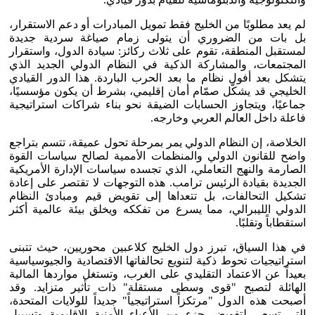
لم يعد مطلوبًا من الخليج فقط تمويل المبادرات أو دعم الاستقرار،
بل بات من الضروري أن يتولى زمام صياغة سردية جديدة
لمستقبل المنطقة، تقوم على ثلاث ركائز: سيادة الدول، واستقرار
المجتمعات، والمشاركة الذكية في النظام الدولي الجديد الذي
يتشكل بعد أفول نظام ما بعد الحرب الباردة. هذا الدور القيادي
الخليجي قد يشكّل صمّام أمان إقليمي، بشرط أن يكون مؤسسيًا،
جماعيًا، ويتجاوز الحسابات الضيقة نحو بناء شراكات استراتيجية
فاعلة داخل العالم العربي وخارجه.
الخلاصة، إن النظام الدولي يمر بمرحلة تحول عميقة، تتسم بتراجع
واضح للقانون الدولي والمنظمات الأممية لصالح سياسات القوة
الصارمة والنهج التعاملي، الذي تجسده سياسات الإدارة الأمريكية
الجديدة بقيادة الرئيس ترامب. هذه التوجهات لا تقتصر على إعادة
تشكيل التحالفات، بل تتعداها إلى تقويض قيم ومبادئ النظام
الدولي الليبرالي، مما يسرع من تفككه ويخلق بيئة عالمية أكثر
استقطاباً وتقلبًا.
في هذا السياق، تبرز دول الخليج كلاعبين محوريين، حيث تتبنى
استراتيجيات تحوط ذكية لتنويع تحالفاتها الاقتصادية والجيوسياسية
بعيداً عن الاعتماد التقليدي على الغرب، وتستغل مواردها المالية
الهائلة لتصبح "قوى وسطى مستقلة" ذات تأثير متزايد. وقد
أصبحت هذه الدول "مرتكزاً استراتيجياً" جديداً للولايات المتحدة،
التي تسعى لتفويض جزء من الأعباء الأمنية الإقليمية وتسييل