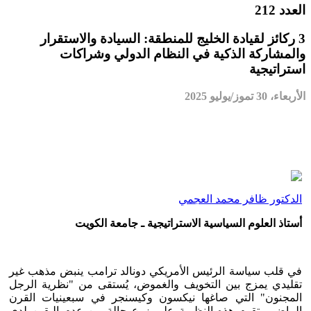
العدد 212
3 ركائز لقيادة الخليج للمنطقة: السيادة والاستقرار
والمشاركة الذكية في النظام الدولي وشراكات
استراتيجية
الأربعاء، 30 تموز/يوليو 2025
الدكتور ظافر محمد العجمي
أستاذ العلوم السياسية الاستراتيجية ـ جامعة الكويت
في قلب سياسة الرئيس الأمريكي دونالد ترامب ينبض مذهب غير
تقليدي يمزج بين التخويف والغموض، يُستقى من "نظرية الرجل
المجنون" التي صاغها نيكسون وكيسنجر في سبعينيات القرن
الماضي. تقوم هذه النظرية على زرع حالة من عدم اليقين لدى