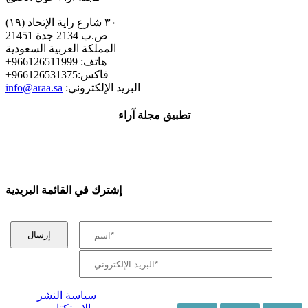
٣٠ شارع راية الإتحاد (١٩)
ص.ب 2134 جدة 21451
المملكة العربية السعودية
+هاتف: 966126511999
+فاكس:966126531375
:البريد الإلكتروني
info@araa.sa
تطبيق مجلة آراء
إشترك في القائمة البريدية
سياسة النشر