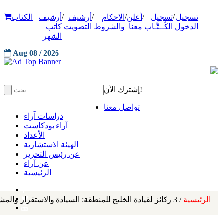
/
/
/
/
/
تسجيل
تسجيل
أعلن
الاحكام
أرشيف
أرشيف
الكتاب
الدخول
الكُــتَّـاب
معنا
والشروط
التصويت
كاتب
الشهر
Aug 08 / 2026
إشترك الآن!
تواصل معنا
دراسات آراء
آراء بودكاست
الأعداد
الهيئة الاستشارية
عن رئيس التحرير
عن آراء
الرئيسية
الرئيسية
/ 3 ركائز لقيادة الخليج للمنطقة: السيادة والاستقرار والمشاركة الذكية في النظام الدولي وشراكات استراتيجية