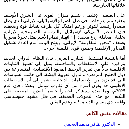
علاقاتها الخارجية.
على الصعيد الإقليمي، يتسم ميزان القوى في الشرق الأوسط
بتعقيد متزايد، خاصة في ظل الصراع الإسرائيلي-الإيراني الذي يظل
مصدراً رئيسياً للتوتر. ورغم امتلاك كل طرف لنقاط قوة وضعف،
فإن الدعم الأمريكي لإسرائيل والترسانة الصاروخية الإيرانية
يخلقان معادلة ردع معقدة. إن انهيار نظام الأسد يمثل تحولاً محورياً
يضعف "محور المقاومة" الإيراني، ويفتح الباب أمام إعادة تشكيل
المحاور الإقليمية وصعود قوى إقليمية أخرى.
أما بالنسبة لمستقبل التقارب العربي، فإن النظام الدولي الجديد،
بتركيزه على الاستقطاب والمنافسة، يميل إلى تعميق التباينات
الإقليمية بدلاً من تعزيز الوحدة. الفجوة الاقتصادية المتسارعة بين
دول الخليج المزدهرة والدول العربية الهشة، إلى جانب السياسات
التي قد تزيد من الانقسامات الداخلية، تشير إلى أن الاستقطاب
الإقليمي قد يكون أسرع من أي تقارب شامل. وهكذا، فإن عام
2025م، وما بعده سيشكل اختباراً حاسماً لقدرة المنطقة على
التكيف مع هذه التحولات العميقة، في ظل مشهد جيوسياسي
واقتصادي يتسم بالديناميكية وعدم اليقين.
مقالات لنفس الكاتب
الدكتور ظافر محمد العجمي