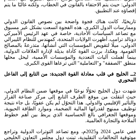
الدولي: حيث يتم الاحتفاء بالقانون في الخطاب، ولكنه غالبًا ما يتم
إقصاؤه عند التطبيق.
تاريخيًا، كانت هناك فجوة واضحة بين نصوص القانون الدولي
وممارسات الدول الكبرى. هذه الفجوة اتسعت بشكل غير مسبوق
مع تصاعد السياسات الأحادية، خاصة في عهد الرئيس الأميركي
دونالد ترامب. أظهرت الولايات المتحدة، كمهندس للنظام الليبرالي
الدولي، ميلًا لتقويض المؤسسات التي أنشأتها، متذرعةً بالمصالح
القومية. وهكذا، برزت القوة كأداة بديلة لإدارة العلاقات الدولية،
بينما أُهملت آليات التعددية والمؤسسات الأممية، ليحل محلها
منطق "الصفقة" و"التعاملية" التي ترعاها القوى الكبرى.
2ــ الخليج في قلب معادلة القوة الجديدة: من التابع إلى الفاعل
المحوري
شهدت دول الخليج تحوّلًا نوعيًا في موقعها ضمن النظام الدولي،
حيث انتقلت من موقع الطرف التابع إلى مركز صناعة القرار
والتأثير الإقليمي والدولي. هذا التحوّل لم يكن عفويًا، بل جاء نتيجة
توظيف ممنهج لقدراتها المالية الضخمة، وموارد الطاقة الحيوية،
وموقعها الجغرافي بالغ الحساسية الذي يربط بين أهم خطوط
الملاحة والتجارة العالمية.
ففي عامي 2024 و2025م، ومع تصاعد التوترات الدولية وتراجع
موثوقية التحالفات التقليدية، تبنت دول مجلس التعاون الخليجي