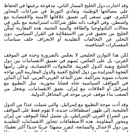
وقد اختارت دول الخليج المسار الثاني، مدفوعة برغبتها في الحفاظ
على مصالحها الوطنية، وتفادي التورط في صراعات المحاور
الكبرى. فهي تسعى إلى تعميق علاقاتها الأمنية والاقتصادية مع
واشنطن، وفي الوقت ذاته تطوّر شراكات استراتيجية مع بكين في
مجالات التكنولوجيا والطاقة والبنية التحتية. هذه المقاربة تُمكّن
الخليج من تحقيق قدر من الاستقلالية في القرار السياسي، دون
التخلي عن التحالفات التقليدية أو الانجراف خلف سياسات
المعسكرات المتنافسة.
لكن هذا التوازن الخليجي لا يعكس بالضرورة وحدة في الموقف
العربي، بل على العكس، يُسهم في تعميق الانقسامات بين دول
الخليج وبقية الدول العربية. فالتحولات الاقتصادية، وعلى رأسها
الفجوة المتزايدة بين دول الخليج الغنية والدول المغاربية التي تواجه
تحديات تنموية متراكمة، تعزز التباعد العربي-العربي. كما أن التباين
في المواقف السياسية تجاه قضايا محورية، مثل التطبيع مع
إسرائيل أو العلاقات مع إيران، يعمق الانقسامات، ويجعل من
الصعب بناء موقف عربي موحد في المحافل الدولية.
وقد أدت موجة التطبيع مع إسرائيل، والتي شملت عددًا من الدول
الخليجية، إلى ظهور اصطفافات جديدة، لا تقوم فقط على المواقف
من الصراع العربي الإسرائيلي، بل تشمل أيضًا الموقف من إيران
ومحور المقاومة. هذه الاصطفافات تتجاوز الانقسامات التقليدية
بين دول الاعتدال والممانعة، لتفرز مشهدًا عربيًا جديدًا أكثر تعقيدًا،