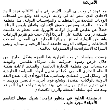
الأمريكية
مع عودة ترامب إلى البيت الأبيض في يناير 2025م، تجدد النهج
الأحادي الذي أسس له في ولايته الأولى. فقد وسّع من انسحاب
الولايات المتحدة من المنظمات والمؤسسات الدولية، مثل منظمة
الصحة العالمية، ومجلس حقوق الإنسان، واتفاق باريس للمناخ،
فضلاً عن تقليص التمويل لوكالة الأونروا. هذه الخطوات عكست
فلسفة ترامب القائمة على "أمريكا أولًا"، حيث يتم تقزيم التزامات
واشنطن الدولية لصالح أولوياتها المحلية. في المقابل، أصبحت
التحالفات والمواقف الدولية خاضعة لمبدأ الربحية والتبادل، وليس
الشراكة الاستراتيجية أو المسؤولية العالمية.
جسدت سياسات ترامب التجارية هذا التوجه بشكل صارخ، من
خلال فرض رسوم جمركية على شركاء تقليديين، والتهديد
بالانسحاب من منظمة التجارة العالمية، والضغط لإعادة هيكلة
النظام التجاري العالمي. كما تم تحويل أدوات السياسة الخارجية
إلى وسائل ابتزاز اقتصادي وسياسي. هذا النهج أدى إلى تصدع الثقة
الدولية بالولايات المتحدة، وشجّع قوى أخرى – كالصين وروسيا –
على تقديم نماذج موازية، في بيئة دولية تتراجع فيها القواعد
وتتعاظم فيها سلطة الصفقة والردع الاقتصادي.
منطقة الخليج في منظور ترامب: شريك مؤهل لتقاسم
الأعباء لا مجرد حليف