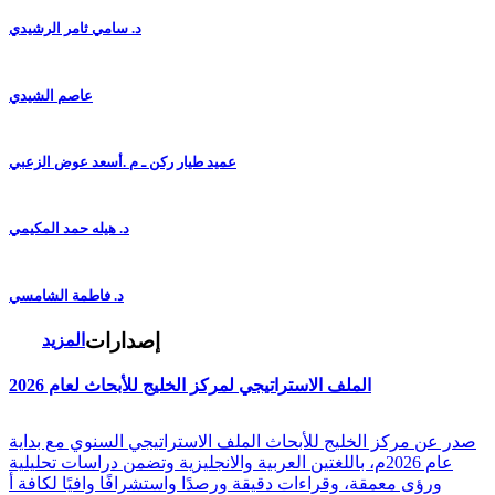
د. سامي ثامر الرشيدي
عاصم الشيدي
عميد طيار ركن ـ م .أسعد عوض الزعبي
د. هيله حمد المكيمي
د. فاطمة الشامسي
إصدارات
المزيد
الملف الاستراتيجي لمركز الخليج للأبحاث لعام 2026
صدر عن مركز الخليج للأبحاث الملف الاستراتيجي السنوي مع بداية
عام 2026م، باللغتين العربية والانجليزية وتضمن دراسات تحليلية
ورؤى معمقة، وقراءات دقيقة ورصدًا واستشرافًا وافيًا لكافة أ