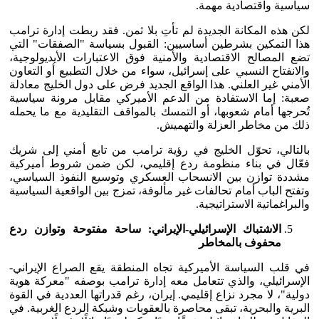
سياسية واقتصادية مهمة.
لكن هذه المكانة الجديدة لم تأتِ بلا ثمن. فقد ربطت إدارة ترامب
هذا التمكين بشرطين أساسيين: القبول بسياسة "الصفقات" التي
تضع المصالح الاقتصادية والأمنية فوق الاعتبارات الأيديولوجية،
والانفتاح النسبي على إسرائيل، سواء من خلال التطبيع أو التعاون
الأمني غير العلني. هذا الواقع الجديد فرض على دول الخليج معادلة
صعبة: إما الاستفادة من الدعم الأميركي مقابل مرونة سياسية
تُحرجها أمام شعوبها، أو التمسك بالمواقف التقليدية مع ما يحمله
ذلك من مخاطر العزلة والتهميش.
بالتالي، تحوّل الخليج في رؤية ترامب من تابع أمني إلى شريك
فعّال في بناء منظومة ردع إقليمي، لكن ضمن شروط أميركية
مشددة توازن بين الانسحاب العسكري وتوسيع النفوذ السياسي،
وتفتح الباب أمام تحالفات غير مألوفة، تمزج بين الواقعية السياسية
والبراغماتية الاستراتيجية.
الاشتباك الإسرائيلي-الإيراني: ساحة مفتوحة وتوازن ردع
محفوف بالمخاطر
في قلب السياسة الأميركية تجاه المنطقة يقع الصراع الإيراني-
الإسرائيلي، والذي تتعامل معه إدارة ترامب بوصفه "معركة هوية
دولية"، لا مجرد نزاع إقليمي. إيران، رغم قدراتها العددية في القوة
البرية والبحرية، تبقى محاصرة بالعقوبات وشبكة الردع الغربية. في