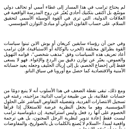
لم يحتاج ترامب في هذا المسار إلى غطاء أممي أو تحالف دولي
موسّع، بل اكتفى بتكتيك أحادي يُعبّر عن روح المدرسة الواقعية في
العلاقات الدولية، التي ترى في القوة الوسيلة الأسمى لتحقيق
السلام، على حساب القانون الدولي أو مبادئ التوازن المؤسسي.
وفي حين أن رؤساء سابقين كريغان أو بوش الابن تبنوا سياسات
القوة بطرائق مختلفة (الحرب بالوكالة أو الاستباقية)، فإن ترامب
أعاد تعريف هذه السياسات وفق "مذهب شخصي"، قوامه التهويل
والغموض، يعبّر عن توازن دقيق بين الردع والإغواء. فهو لا يسعى
فقط إلى إخضاع الخصم، بل إلى إرباك الحليف وجعله يعيد حساباته
الأمنية والاقتصادية كما حصل مع أوروبا في سياق الناتو.
ومع ذلك، تبقى نقطة الضعف في هذا الأسلوب أنه لا ينبع دومًا من
حسابات عقلانية، بل من طبيعة ترامب الذاتية: مزاجيته، رغبته في
تسجيل الانتصارات الفردية، وتفضيله التفاوض المباشر على الحلول
المؤسسية. وهو ما يجعل النظرية عرضة للاستغلال إذا قرأها
الخصوم على أنها رد فعل وليس استراتيجية. إن دبلوماسية ترامب
ليست فقط إعادة تدوير لنظرية الرجل المجنون، بل هي ترجمة
واقعية لمبدأ: «السلام لا يُصنع بالكلمات بل بالصواريخ، والمفاوضات
تبدأ بعد أن يُدوّي الانفجار».