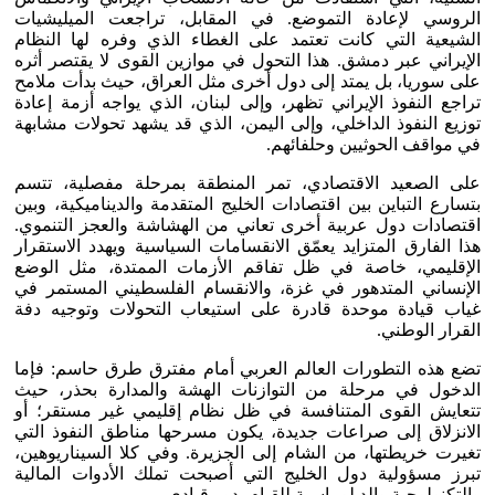
الروسي لإعادة التموضع. في المقابل، تراجعت الميليشيات
الشيعية التي كانت تعتمد على الغطاء الذي وفره لها النظام
الإيراني عبر دمشق. هذا التحول في موازين القوى لا يقتصر أثره
على سوريا، بل يمتد إلى دول أخرى مثل العراق، حيث بدأت ملامح
تراجع النفوذ الإيراني تظهر، وإلى لبنان، الذي يواجه أزمة إعادة
توزيع النفوذ الداخلي، وإلى اليمن، الذي قد يشهد تحولات مشابهة
في مواقف الحوثيين وحلفائهم.
على الصعيد الاقتصادي، تمر المنطقة بمرحلة مفصلية، تتسم
بتسارع التباين بين اقتصادات الخليج المتقدمة والديناميكية، وبين
اقتصادات دول عربية أخرى تعاني من الهشاشة والعجز التنموي.
هذا الفارق المتزايد يعمّق الانقسامات السياسية ويهدد الاستقرار
الإقليمي، خاصة في ظل تفاقم الأزمات الممتدة، مثل الوضع
الإنساني المتدهور في غزة، والانقسام الفلسطيني المستمر في
غياب قيادة موحدة قادرة على استيعاب التحولات وتوجيه دفة
القرار الوطني.
تضع هذه التطورات العالم العربي أمام مفترق طرق حاسم: فإما
الدخول في مرحلة من التوازنات الهشة والمدارة بحذر، حيث
تتعايش القوى المتنافسة في ظل نظام إقليمي غير مستقر؛ أو
الانزلاق إلى صراعات جديدة، يكون مسرحها مناطق النفوذ التي
تغيرت خريطتها، من الشام إلى الجزيرة. وفي كلا السيناريوهين،
تبرز مسؤولية دول الخليج التي أصبحت تملك الأدوات المالية
والتكنولوجية والدبلوماسية للقيام بدور قيادي.