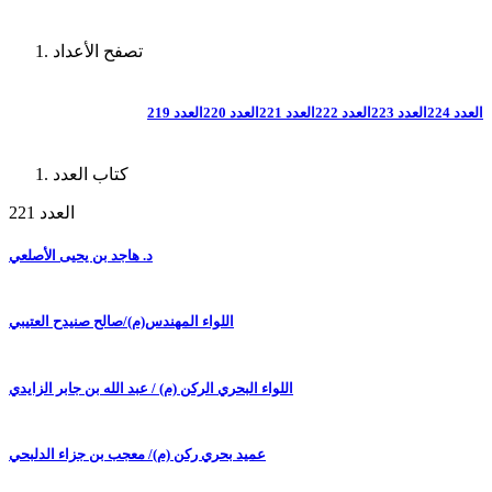
تصفح الأعداد
العدد 224
العدد 223
العدد 222
العدد 221
العدد 220
العدد 219
كتاب العدد
العدد 221
د. هاجد بن يحيى الأصلعي
اللواء المهندس(م)/صالح صنيدح العتيبي
اللواء البحري الركن (م) / عبد الله بن جابر الزايدي
عميد بحري ركن (م)/ معجب بن جزاء الدلبحي