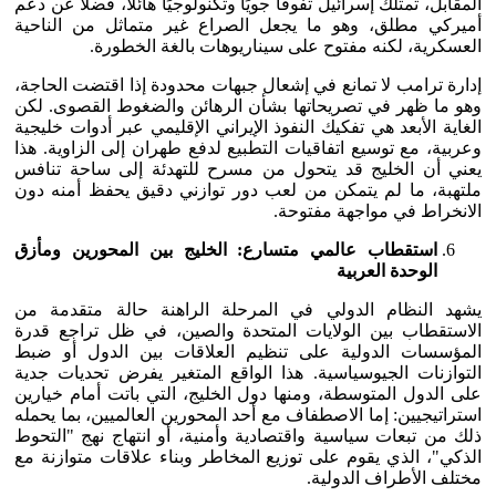
المقابل، تمتلك إسرائيل تفوقًا جويًا وتكنولوجيًا هائلًا، فضلًا عن دعم
أميركي مطلق، وهو ما يجعل الصراع غير متماثل من الناحية
العسكرية، لكنه مفتوح على سيناريوهات بالغة الخطورة.
إدارة ترامب لا تمانع في إشعال جبهات محدودة إذا اقتضت الحاجة،
وهو ما ظهر في تصريحاتها بشأن الرهائن والضغوط القصوى. لكن
الغاية الأبعد هي تفكيك النفوذ الإيراني الإقليمي عبر أدوات خليجية
وعربية، مع توسيع اتفاقيات التطبيع لدفع طهران إلى الزاوية. هذا
يعني أن الخليج قد يتحول من مسرح للتهدئة إلى ساحة تنافس
ملتهبة، ما لم يتمكن من لعب دور توازني دقيق يحفظ أمنه دون
الانخراط في مواجهة مفتوحة.
استقطاب عالمي متسارع: الخليج بين المحورين ومأزق
الوحدة العربية
يشهد النظام الدولي في المرحلة الراهنة حالة متقدمة من
الاستقطاب بين الولايات المتحدة والصين، في ظل تراجع قدرة
المؤسسات الدولية على تنظيم العلاقات بين الدول أو ضبط
التوازنات الجيوسياسية. هذا الواقع المتغير يفرض تحديات جدية
على الدول المتوسطة، ومنها دول الخليج، التي باتت أمام خيارين
استراتيجيين: إما الاصطفاف مع أحد المحورين العالميين، بما يحمله
ذلك من تبعات سياسية واقتصادية وأمنية، أو انتهاج نهج "التحوط
الذكي"، الذي يقوم على توزيع المخاطر وبناء علاقات متوازنة مع
مختلف الأطراف الدولية.