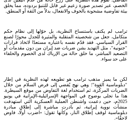
الخصم، عبر تصدير صورة زعيم غير قابل للتنبؤ بردوده، مما يخلق
بيئة تفاوضية مشحونة بالخوف والانفعال، بدلاً من الثقة أو المنطق.
ترامب لم يكتف باستنساخ النظرية، بل حوّلها إلى نظام حكم
متكامل، جعل من شخصيته المتقلبة والمثيرة للجدل محورًا لصنع
القرار السياسي. فقد قدّم نفسه باعتباره مستعدًا لاتخاذ قرارات
"جنونية"، مثل التهديد بشن ضربات ضد إيران من دون مقدمات أو
التصعيد المباشر، ما خلق حالة من الإرباك لدى الخصوم والحلفاء
على حد سواء.
لكن ما يميز مذهب ترامب هو تطويعه لهذه النظرية في إطار
"دبلوماسية القوة"؛ وهي نهج يُفضي إلى فرض السلام من خلال
الضربات المركّزة، ثم استخدام لغة التفاوض من موقع السيطرة.
هذا ما تجلى بوضوح في المواجهة الإسرائيلية-الإيرانية في يونيو
2025م، حين دعمت واشنطن العملية العسكرية التي استهدفت
منشآت نووية إيرانية، ثم بادرت مباشرة إلى إطلاق مبادرة
دبلوماسية لوقف إطلاق النار، وكأنها تقول: «اضرب أولًا، فاوض
لاحقًا».