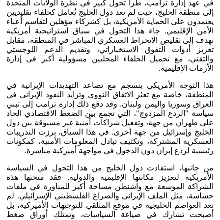
في عهد إدارة ترامب، طرأ تحول كبير في نظرة الولايات المتحدة
إلى منطقة الخليج، حيث لم تعد دول الخليج تُعامل كحلفاء تقليديين
يعتمدون على الحماية الأمريكية، بل كشركاء مؤهلين لتقاسم أعباء
الأمن الإقليمي. جاء هذا التحول في سياق استراتيجية أمريكية
تهدف إلى تقليص الانخراط العسكري المباشر في المنطقة، مقابل
تعزيز أدوات التفوق الاستخباراتي، وتقديم الدعم اللوجستي
والتقني، مع تحميل الحلفاء المحليين مسؤولية أكبر في إدارة
الأزمات الإقليمية.
هذا التوجه الأمريكي ينسجم مع تصاعد التهديدات الإيرانية في
المنطقة، خاصة مع تعثر الاتفاق النووي وتزايد النفوذ الإيراني في
العراق وسوريا واليمن ولبنان. وقد دفع ذلك إدارة ترامب إلى تبني
سياسة "الردع المزدوج"، التي تجمع بين الضغط الاقتصادي الحاد
على طهران من جهة، وتفعيل شراكات أمنية غير مسبوقة بين دول
الخليج وإسرائيل من جهة أخرى. في هذا السياق، برزت التدريبات
العسكرية المشتركة، وتكثيف تبادل المعلومات الأمنية، كمكونات
رئيسية لردع إيران دون الدخول في مواجهة أميركية مباشرة.
من جانبها، استفادت دول الخليج من هذا التحول في السياسة
الأمريكية لتعزيز مكانتها الإقليمية والدولية. فقد منحتها هذه
الشراكة الموسعة مع واشنطن مساحة أكبر للمناورة في ملفات
حساسة، مثل الملف الإيراني والصراع الفلسطيني الإسرائيلي. لم
تعد العواصم الخليجية في موقع المتلقي للتوجيهات الأميركية، بل
أصبحت تشارك في صياغة السياسات، وتمتلك أوراق ضغط