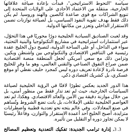
سياسة "التحوط الاستراتيجي"، فبدأت بإعادة صياغة علاقاتها
الخارجية، منتقلة من الاعتماد الأحادي على الولايات المتحدة إلى
تنويع الشراكات مع قوى صاعدة كالصين والهند وروسيا. لم يكن
ذلك فقط بهدف تقوية النفوذ السياسي، بل لصياغة توازنات تضمن
الاستقرار الداخلي وتعزز من مكانتها الدولية.
وقد لعبت الصناديق السيادية الخليجية دورًا محوريًا في هذا التحوّل،
عبر استثمارات استراتيجية في مشاريع التكنولوجيا والبنية التحتية،
سواء في الداخل، أو على الساحة الدولية، لتصبح دول الخليج عقدة
رئيسية في التنافس الاقتصادي والتكنولوجي بين واشنطن وبكين.
وتزامن ذلك مع سعي أمريكي لجعل المنطقة منصة اقتصادية
ضمن صراع التفوق الصناعي والتقني العالمي، وهو ما وفر للخليج
فرصة نادرة لإعادة تعريف دوره ليس كمجرد حليف نفطي أو موقع
عسكري، بل كشريك اقتصادي ذكي.
هذا الدور الجديد يعكس تطورًا لافتًا في الرؤية الخليجية لصياغة
السياسات الخارجية، حيث لم تعد تدار فقط من منظور أمني، بل
من خلال موازنة دقيقة بين الأمن والعائد الاقتصادي. وهكذا، لم تعد
العواصم الخليجية تتلقى الإملاءات، بل باتت تضع الشروط وتُساهم
في صنع المعادلات. وفي عالم يتجه نحو تعددية قطبية واضطرابات
متزايدة، أصبح الخليج أحد أعمدة الاستقرار والتوازن، وفاعلاً رئيسيًا
لا يمكن تجاوز دوره أو التقليل من تأثيره.
3
. إدارة ترامب الجديدة: تفكيك التعددية وتعظيم المصالح