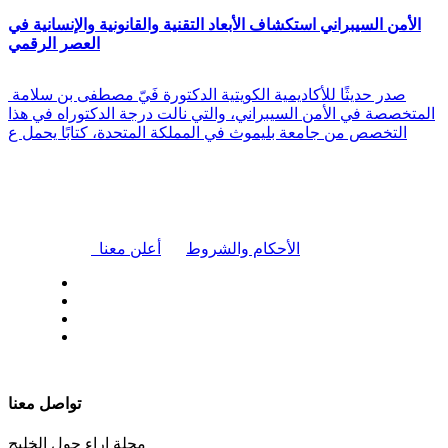
الأمن السيبراني استكشاف الأبعاد التقنية والقانونية والإنسانية في
العصر الرقمي
صدر حديثًا للأكاديمية الكويتية الدكتورة فَيّ مصطفى بن سلامة
المتخصصة في الأمن السيبراني، والتي نالت درجة الدكتوراه في هذا
التخصص من جامعة بليموث في المملكة المتحدة، كتابًا يحمل ع
|
الأحكام والشروط
أعلن معنا
| تابعنا على
تواصل معنا
مجلة اراء حول الخليج