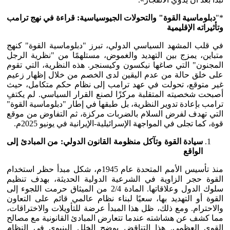
*"
دبلوماسية القوة" والتحولات الجيوسياسية: قراءة في نهج ترامب
وتأثيراته الإقليمية
في قلب المشهد السياسي الدولي، تبرز "دبلوماسية القوة" كنهج
متباين، يمزج بين التهديد والغموض، مستلهمًا من "نظرية الرجل
المجنون" التي صاغها نيكسون وكيسنجر. هذه النظرية، التي تقوم
على خلق حالة من عدم اليقين لدى الخصم من خلال إظهار زعيم
غير متوقع، تحولت في عهد ترامب إلى نظام حكم متكامل، حيث
أصبحت شخصيته المتقلبة مركزًا لصنع القرار السياسي. لم يكتفِ
ترامب بإعادة تدوير النظرية، بل طبقها في إطار "دبلوماسية القوة"
التي تهدف لفرض السلام بالضربات مركزة، ثم التفاوض من موقع
قوة، كما تجلى في المواجهة الإسرائيلية-الإيرانية في يونيو 2025م.
سيادة القوة وتآكل منظومة القانون الدولي: من المبادئ إلى
الواقع
منذ تأسيس الأمم المتحدة عام 1945م، شكل مبدأ حظر استخدام
القوة حجر الزاوية في الشرعية الدولية الحديثة، بهدف تنظيم
سلوك الدول وعلاقاتها. المادة 2/4 من الميثاق حرمت اللجوء إلى
القوة أو التهديد بها، سعيًا لبناء نظام عالمي قائم على التعاون
والاحترام. ومع ذلك، ظل هذا المبدأ عرضة للتأويلات والاختراقات،
مما كشف عن هشاشته عندما تتعارض المبادئ القانونية مع مصالح
القوى العظمى. هذا التناقض يوضح الخلل البنيوي في النظام