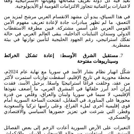
تُعيد فيه كل دولة تعريف مصالحها وهوياتها الاستراتيجية وفقًا
لاعتبارات براغماتية تتجاوز الالتزامات القومية أو الأيديولوجية.
في هذا السياق، يبدو أن مشهد الانقسام العربي مرشح لمزيد من
التعمق، ما لم تظهر مبادرات جادة لإعادة تعريف مفهوم الأمن
القومي العربي على أسس مشتركة. فبين مطرقة الاستقطاب
الدولي وسندان التباينات الداخلية، يبقى العالم العربي في حالة
تفكك استراتيجي، رغم الجهود الخليجية لتأمين توازنها في بيئة
مضطربة.
مستقبل الشرق الأوسط: إعادة تشكل الخرائط
وسيناريوهات مفتوحة
شكّل انهيار نظام بشار الأسد في سوريا مع نهاية عام 2024م،
محطة محورية في تاريخ الإقليم، أسقطت توازنات استمرت لأكثر
من عقد، وخلقت فراغًا استراتيجيًا واسعًا. برحيل الأسد، فقدت
إيران أحد أبرز حلفائها في المشرق العربي، ما أضعف نفوذها
الإقليمي، لا سيما في سوريا ولبنان والعراق، وقلّص من قدرة
محورها على المناورة. في المقابل، انفتحت الساحة السورية أمام
قوى إقليمية أخرى لملء الفراغ، وعلى رأسها تركيا والسعودية
وقطر، التي شرعت في تعزيز حضورها السياسي والاقتصادي
والعسكري.
التغيرات على الأرض السورية أعادت الزخم إلى بعض الفصائل
السنية، التي استفادت من حالة الانسحاب الإيراني والانكماش