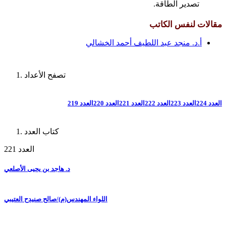
تصدير الطاقة.
مقالات لنفس الكاتب
أ.د. منجد عبد اللطيف أحمد الخشالي
تصفح الأعداد
العدد 224
العدد 223
العدد 222
العدد 221
العدد 220
العدد 219
كتاب العدد
العدد 221
د. هاجد بن يحيى الأصلعي
اللواء المهندس(م)/صالح صنيدح العتيبي