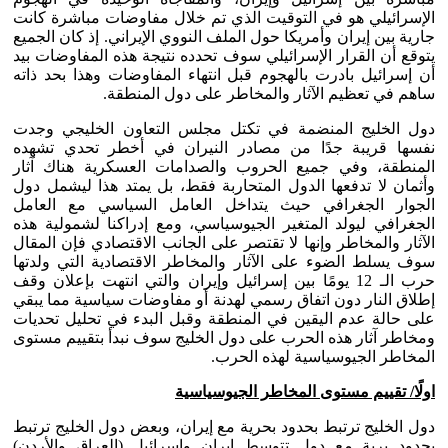
الإسرائيلي هو في التوقيت الذي تم خلال مفاوضات مباشرة كانت
جارية بين إيران وأمريكا حول الملف النووي الإيراني. إذ كان الجميع
يتوقع أن القرار الإسرائيلي سوف تحدده نتيجة هذه المفاوضات بيد
أن إسرائيل بادرت بالهجوم قبل انتهاء المفاوضات وهذا بحد ذاته
ساهم في تعظيم الآثار والمخاطر على دول المنطقة.
دول الخليج المنضمة في تكتل مجلس التعاون الخليجي وجدت
نفسها قريبة جدًا من مصادر النيران في أخطر تحدي تشهده
المنطقة، وفي جميع الحروب والصدامات العسكرية هناك آثار
وأثمان لا تدفعها الدول المتحاربة فقط، بل يمتد هذا ليشمل دول
الجوار الجغرافي حيث يتداخل العامل السياسي مع العامل
الجغرافي ليولد المتغير الجيوسياسي، ومع إدراكنا لشمولية هذه
الآثار والمخاطر وإنها لا تقتصر على الجانب الاقتصادي فإن المقال
سوف يسلط الضوء على الآثار والمخاطر الاقتصادية التي ولدتها
حرب الـ 12 يومًا بين إسرائيل وإيران والتي انتهت بإعلان وقف
إطلاق النار دون اتفاق رسمي لهدنة أو مفاوضات سياسية مما يبقي
على حالة عدم اليقين في المنطقة وقبل البدء في تحليل تحديات
ومخاطر آثار هذه الحرب على دول الخليج سوف نبدأ بتقييم مستوى
المخاطر الجيوسياسية لهذه الحرب.
اولًا/ تقييم مستوى المخاطر الجيوسياسية
دول الخليج ترتبط بحدود بحرية مع إيران، وبعض دول الخليج ترتبط
بحدود برية مع دول تتوسط إيران وإسرائيل (العراق والأردن)