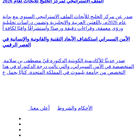
الملف الاستراتيجي لمركز الخليج للأبحاث لعام 2026
صدر عن مركز الخليج للأبحاث الملف الاستراتيجي السنوي مع بداية
عام 2026م، باللغتين العربية والانجليزية وتضمن دراسات تحليلية
ورؤى معمقة، وقراءات دقيقة ورصدًا واستشرافًا وافيًا لكافة أ
الأمن السيبراني استكشاف الأبعاد التقنية والقانونية والإنسانية في
العصر الرقمي
صدر حديثًا للأكاديمية الكويتية الدكتورة فَيّ مصطفى بن سلامة
المتخصصة في الأمن السيبراني، والتي نالت درجة الدكتوراه في هذا
التخصص من جامعة بليموث في المملكة المتحدة، كتابًا يحمل ع
|
الأحكام والشروط
أعلن معنا
| تابعنا على