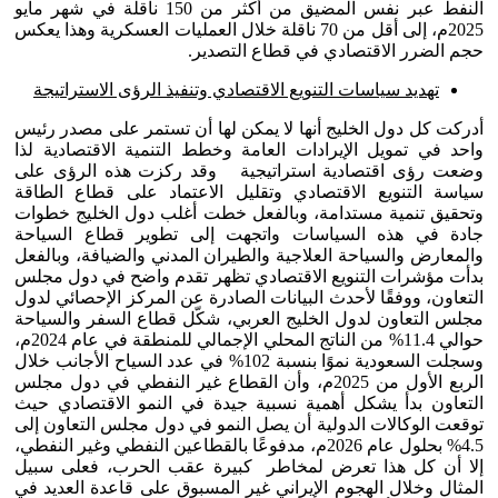
النفط عبر نفس المضيق من أكثر من 150 ناقلة في شهر مايو
2025م، إلى أقل من 70 ناقلة خلال العمليات العسكرية وهذا يعكس
حجم الضرر الاقتصادي في قطاع التصدير.
تهديد سياسات التنويع الاقتصادي وتنفيذ الرؤى الاستراتيجة
أدركت كل دول الخليج أنها لا يمكن لها أن تستمر على مصدر رئيس
واحد في تمويل الإيرادات العامة وخطط التنمية الاقتصادية لذا
وضعت رؤى اقتصادية استراتيجية وقد ركزت هذه الرؤى على
سياسة التنويع الاقتصادي وتقليل الاعتماد على قطاع الطاقة
وتحقيق تنمية مستدامة، وبالفعل خطت أغلب دول الخليج خطوات
جادة في هذه السياسات واتجهت إلى تطوير قطاع السياحة
والمعارض والسياحة العلاجية والطيران المدني والضيافة، وبالفعل
بدأت مؤشرات التنويع الاقتصادي تظهر تقدم واضح في دول مجلس
التعاون، ووفقًا لأحدث البيانات الصادرة عن المركز الإحصائي لدول
مجلس التعاون لدول الخليج العربي، شكّل قطاع السفر والسياحة
حوالي 11.4% من الناتج المحلي الإجمالي للمنطقة في عام 2024م،
وسجلت السعودية نموًا بنسبة 102% في عدد السياح الأجانب خلال
الربع الأول من 2025م، وأن القطاع غير النفطي في دول مجلس
التعاون بدأ يشكل أهمية نسبية جيدة في النمو الاقتصادي حيث
توقعت الوكالات الدولية أن يصل النمو في دول مجلس التعاون إلى
4.5% بحلول عام 2026م، مدفوعًا بالقطاعين النفطي وغير النفطي،
إلا أن كل هذا تعرض لمخاطر كبيرة عقب الحرب، فعلى سبيل
المثال وخلال الهجوم الإيراني غير المسبوق على قاعدة العديد في