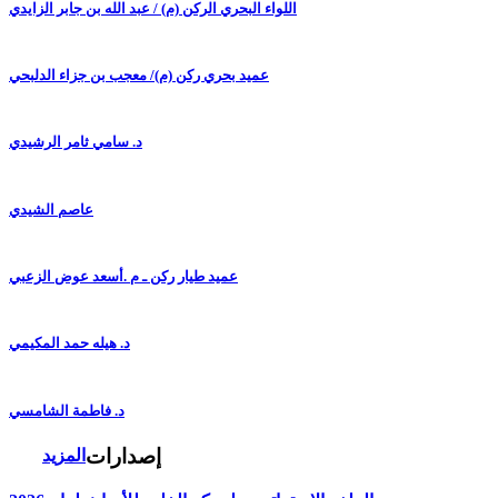
اللواء البحري الركن (م) / عبد الله بن جابر الزايدي
عميد بحري ركن (م)/ معجب بن جزاء الدلبحي
د. سامي ثامر الرشيدي
عاصم الشيدي
عميد طيار ركن ـ م .أسعد عوض الزعبي
د. هيله حمد المكيمي
د. فاطمة الشامسي
إصدارات
المزيد