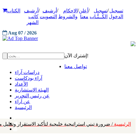
/
/
/
/
/
تسجيل
تسجيل
أعلن
الاحكام
أرشيف
أرشيف
الكتاب
الدخول
الكُــتَّـاب
معنا
والشروط
التصويت
كاتب
الشهر
Aug 07 / 2026
إشترك الآن!
تواصل معنا
دراسات آراء
آراء بودكاست
الأعداد
الهيئة الاستشارية
عن رئيس التحرير
عن آراء
الرئيسية
الرئيسية
/ ضرورة تبني استراتيجية خليجية لتأكيد الاستقرار وتقليل