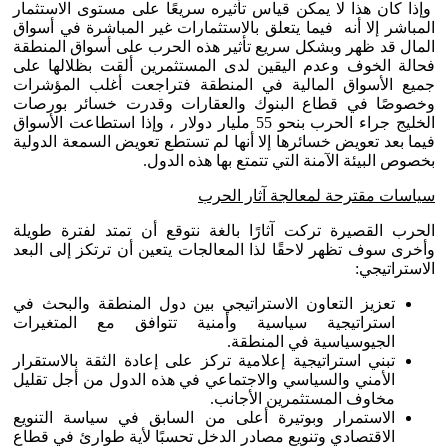
وإذا كان هذا لا يمكن قياس تأثيره سريعًا على مستوى الاستثمار
المباشر إلا أنه فيما يتعلق بالاستثمارات غير المباشرة في أسواق
المال قد ظهر وبشكل سريع تأثير هذه الحرب على أسواق المنطقة
فحالة الخوف وعدم اليقين لدى المستثمرين ألقت بظلالها على
جميع الأسواق المالية في المنطقة فتراجعت أغلب المؤشرات
وخصوصًا في قطاع البنوك والعقارات وقدرت خسائر بورصات
الخليج جراء الحرب بنحو 55 مليار دولار ، وإذا استطاعت الأسواق
فيما بعد تعويض خسائرها إلا أنها لم تستطع تعويض السمعة الدولية
بخصوص البيئة الآمنة التي تتمتع بها هذه الدول.
سياسات مقترحة لمعالجة آثار الحرب
الحرب القصيرة تركت آثارًا بالغة نتوقع أن تمتد لفترة طويلة
وأخرى سوف تظهر لاحقًا لذا المعالجات يتعين أن ترتكز إلى البعد
الاستراتيجي:
تعزيز التعاون الاستراتيجي بين دول المنطقة والبحث في
استراتيجية سياسية وأمنية تتوافق مع المتغيرات
الجيوسياسية في المنطقة.
تبني استراتيجية إعلامية تركز على إعادة الثقة بالاستقرار
الأمني والسياسي والاجتماعي في هذه الدول من أجل تقليل
مخاوف المستثمرين الأجانب.
الاستمرار وبوتيرة أعلى من السابق في سياسة التنويع
الاقتصادي وتنويع مصادر الدخل تحسبًا لأية طوارئ في قطاع