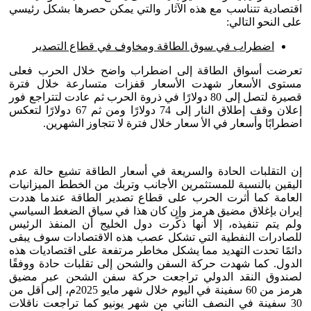
اقتصادية تتناسب مع هذه الآثار والتي يمكن حصرها بشكل رئيسي
على النحو التالي:
اضطراب في سوق الطاقة ومخاوف في قطاع التصدير
تعرضت أسواق الطاقة إلى اضطراب واضح خلال الحرب فعلى
مستوى الأسعار شهدت الأسعار قفزات متسارعة خلال فترة
قصيرة لتصل إلى 80 دولارًا في ذروة الحرب ثم عادت لتتراجع فور
إعلان وقف إطلاق النار إلى 74 دولارًا ومن ثم 67 دولارًا لتعكس
اضطرابًا وأسعار في الأ سعار خلال فترة لا تتجاوز الشهرين.
إن التقلبات الحادة والسريعة في أسعار الطاقة تشيع حالة عدم
اليقين بالنسبة للمستثمرين الأجانب وتربك من الخطط الميزانيات
العامة كما أثرت الحرب على قطاع تصدير الطاقة عندما هددت
إيران بإغلاق مضيق هرمز وإن كان هذا في سياق الضغط السياسي
ولم يتم تنفيذه، إلا أنها ذكًرت دول الخليج أن المنفذ الرئيس
للصادرات النفطية التي تشكل عصب هذه الاقتصادات سوف يبقى
دائمًا تحدت التهديد مما يشكل مخاطر مرتفعة على اقتصاديات هذه
الدول. كما شهدت حركة السفن والشحن إلى تقلبات حادة ووفقًا
لصندوق النقد الدولي تراجعت حركة سفن الشحن عبر مضيق
هرمز من 60 سفينة في اليوم خلال شهر مايو 2025م، إلى أقل من
30 سفينة في النصف الثاني من شهر يونيو كما تراجعت ناقلات