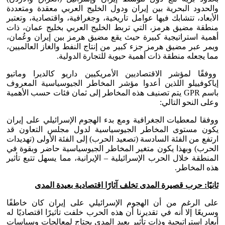
والحدود البحرية بين إيران ودول الخليج العربي معقدة ومتعددة
الأبعاد، تتشابك فيها عوامل تاريخية، وجغرافية، واقتصادية، وتعتبر
منطقة مضيق هرمز، التي تربط الخليج العربي بخليج عمان، ذات
أهمية استراتيجية كبيرة حيث يقع مضيق هرمز بين إيران وعُمان،
ويمر عبر مضيق هرمز جزء كبير من إنتاج النفط والغاز العالميين،
مما يجعله منطقة ذات أهمية حيوية للتجارة الدولية.
ووفقًا لمؤشر الاقتصاديين الأمريكيين داريو كالديرا وماتيو
إياكوفييلو اللذين أعدوا مؤشر المخاطر الجيوسياسية المعروف
باسم GPR يتم تصنيف هذه المخاطر إلى ثمان فئات حسب الأهمية
وعلى النحو التالي:
ووفقا لمعطيات الجغرافية ومع بدء الهجوم الإسرائيلي على إيران
يكون مستوى المخاطر الجيوسياسية لدول مجلس التعاون قد
ارتفع من الفئة السادسة (تصعيد الحرب) إلى الفئة الأولى (تهديدات
الحرب) وبهذا يكون متغير المخاطر الجيوسياسية حاضر وبقوة في
المنطقة خلال الحرب الإسرائيلية – الإيرانية، مما يسهل تتبع تأثير
هذه المخاطر.
ثانيًا: حرب قصيرة المدى تخلف آثارًا اقتصادية بعيدة المدى
على الرغم من أن الهجوم الإسرائيلي على إيران كان خاطفًا
وسريعًا إلا أنه في تقديرنا أن هذه الحرب خلفت تأثيرًا اقتصاديًا له
أبعاد استراتيجية وذات تأثير بعيد المدى يحتاج لمعالجات وسياسات