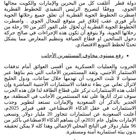
دولة قطر أغلقت كل من البحرين والإمارات والكويت مجالها
الجوي، ووفقًا لتصريح الرئيس التنفيذي للخطوط القطرية
اضطرت الخطوط الجوية القطرية أن تعلق جميع رحلاتها الجوية
بأثرٍ فوري عقب إغلاق غير متوقع للمجال الجوي . واضطرت
الخطوط الجوية القطرية أن تُحوّل على الفور أكثر من 90 رحلة من
رحلاتها الجوية، ولا يتوقع أن تكون هذه الإجراءات في صالح حركة
دخول السائحين او قطاع الضيافة وتنظيم المعارض مما يشكل
تحديًا لخطط التنويع الاقتصادي.
رفع مستوى مخاوف المستثمرين الأجانب
الحروب والعمليات العسكرية من أقسى العوائق أمام تدفقات
الاستثمار الأجنبي، وثقة المستثمرين الأجانب التي يتم بناؤها عبر
سنوات لا تلبث الحروب أن تهدمها خلال ساعات، ودول الخليج
لاتزال تعاني من بطء تدفقات الاستثمارات الأجنبية المباشرة وإن
أغلب هذه الاستثمارات تركز على قطاع الطاقة لذا فإن هذه الحرب
سوف تترك آثارها على ثقة المستثمرين الأجانب في المنطقة، مع
الجدير بالذكر أن السعودية والإمارات تستعد لتطوير وجذب
الاستثمارات في حقل الذكاء الاصطناعي. ففي فبراير 2025م،
أعلنت السعودية عن استثمارات تتجاوز 20 مليار دولار. وتسعى
الإمارات بحلول عام 2031م، أن يساهم الذكاء الاصطناعي بأكثر من
96 مليار دولار في الناتج المحلي الإجمالي وهذا كله لا يمكن تحقيقه
بدون بيئة استثمارية آمنة ومستقرة.