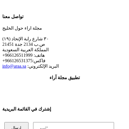
تواصل معنا
مجلة اراء حول الخليج
٣٠ شارع راية الإتحاد (١٩)
ص.ب 2134 جدة 21451
المملكة العربية السعودية
+هاتف: 966126511999
+فاكس:966126531375
:البريد الإلكتروني
info@araa.sa
تطبيق مجلة آراء
إشترك في القائمة البريدية