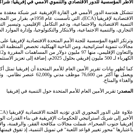
الأطر المؤسسية للدور الاقتصادي والتنموي الأممي في إفريقيا: شراك
تتشكل هندسة الدور الأممي في القارة الإفريقية عبر شبكة معقدة من
الاقتصادية لإفريقيا (A
التجاري، والتنمية الاجتماعية، والابتكار والتكنولوجيا، وإدارة الموارد
وترتكز القوة المؤسسية للجنة الأمم المتحدة الاقتصادية لإفريقيا على
الكهرباء لـ 500 مليون إفريقي بحلول 2025م، إضافة إلى تعزيز الاستثمارات الخضراء بقيمة 8.5 مليارات دولار في جنوب إفريقيا و1.5 مليار دولار لحماية غابات حوض الكونغو.
والغذاء والمناخ.
المصدر:
تقرير الأمين العام للأمم المتحدة حول التنمية في إفريقيا
باعتبارها "محور تغيير قواعد اللعبة" في تمويل التنمية، إذ تفوق قيمتها حال