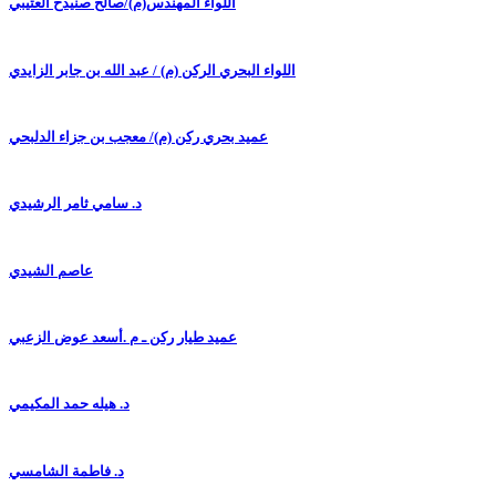
اللواء المهندس(م)/صالح صنيدح العتيبي
اللواء البحري الركن (م) / عبد الله بن جابر الزايدي
عميد بحري ركن (م)/ معجب بن جزاء الدلبحي
د. سامي ثامر الرشيدي
عاصم الشيدي
عميد طيار ركن ـ م .أسعد عوض الزعبي
د. هيله حمد المكيمي
د. فاطمة الشامسي