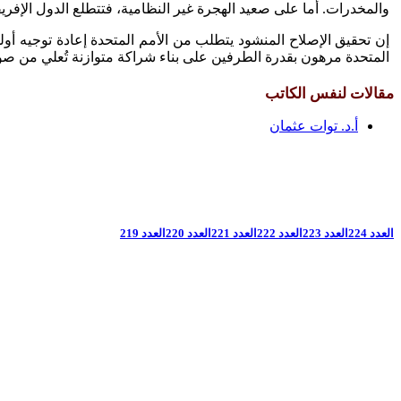
والمخدرات. أما على صعيد الهجرة غير النظامية، فتتطلع الدول الإف
إن تحقيق الإصلاح المنشود يتطلب من الأمم المتحدة إعادة توجيه أولوي
المتحدة مرهون بقدرة الطرفين على بناء شراكة متوازنة تُعلي من صوت
مقالات لنفس الكاتب
أ.د. توات عثمان
العدد 224
العدد 223
العدد 222
العدد 221
العدد 220
العدد 219