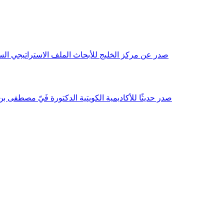
صدر عن مركز الخليج للأبحاث الملف الاستراتيجي السنوي مع بداية عام 2026م، باللغتين العربية والانجليزية وتضمن دراسات تحليلية ورؤى معمقة، 
صدر حديثًا للأكاديمية الكويتية الدكتورة فَيّ مصطفى