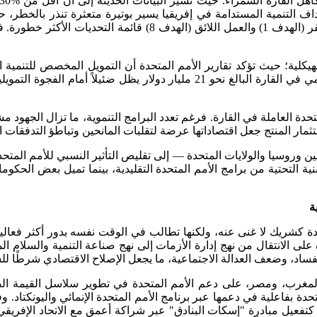
ة العاملة في القارة. فرغم تعدد البرامج التنموية، ما تزال الجهود مشت
ثمار المنتج جعل اقتصاداتها عرضة لتقلبات المانحين وتباطؤ التدفقات ال
وروسيا والولايات المتحدة — إلى تقليص التأثير النسبي للأمم المتحد
نية التحتية من برامج الأمم المتحدة التقليدية، بينما تميل بعض الحكوما
ة
حدة كشريك لا غنى عنه، ولكنها تطالب في الوقت نفسه بدور أكثر فعالية 
لفساد، وضعف العدالة الاجتماعية، ما يجعل الإصلاح الاقتصادي شرطًا للس
المغرب، ومصر، على دعم الأمم المتحدة في تطوير سلاسل القيمة الص
لمتحدة بفاعلية في دعمها عبر برنامج الأمم المتحدة الإنمائي واليونكتا
ة، كتفعيل مبادرة "إسكات البنادق" عبر شراكة أعمق مع الاتحاد الإفري