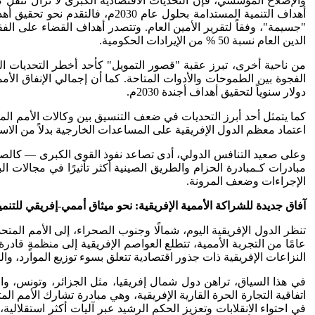
الدين العام نسبة 50 % من الإيرادات الحكومية.
دولار سنوياً لتحقيق أهداف أجندة 2030م.
كما يتمثل أحد أبرز التحديات في ضعف التنسيق بين وكالات الأمم المتحد
اعتماد معظم الدول الإفريقية على المساعدات الخارجية بدلاً من الاست
وعلى صعيد التنافس الدولي، أدى تصاعد نفوذ القوى الكبرى — كالصين 
مبادرات كـمبادرة الحزام والطريق الصينية أكثر تأثيرًا في مجالات الب
الإجراءات وضعف المرونة.
آفاق جديدة للشراكة الأممية الإفريقية
:
نحو ميثاق أممي-إفريقي للتنمي
تنظر الدول الإفريقية اليوم، شمالًا وجنوب الصحراء، إلى الأمم المت
النزاعات الإفريقية ذات جذور اقتصادية تتعلق بسوء توزيع الموارد، وا
في هذا السياق، تراهن دول شمال إفريقيا، مثل الجزائر، وتونس، و
اتفاقية التجارة الحرة القارية الإفريقية، وهي مبادرة تشارك الأمم ا
في احتواء الانقلابات وتعزيز الحكم الرشيد عبر آليات أكثر استقلالي