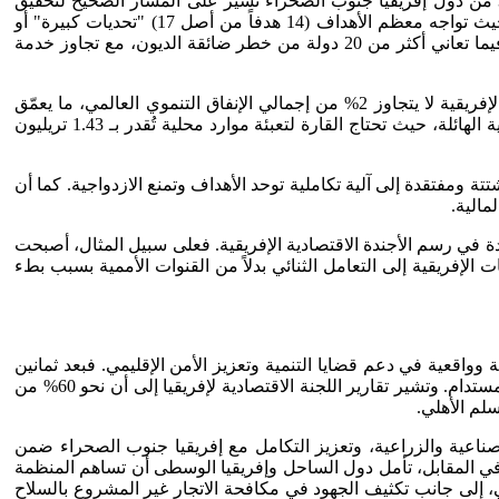
والإصلاح المؤسسي، فإن التحديات الاقتصادية الكبرى لا تزال تُثقل كاهل القارة السمراء. حيث تشير البيانات الحديثة إلى أن أقل من %30 من دول إفريقيا جنوب الصحراء تسير على المسار الصحيح لتحقيق
أهداف التنمية المستدامة بحلول عام 2030م، فالتقدم نحو تحقيق أهداف التنمية المستدامة في إفريقيا يسير بوتيرة متعثرة تنذر بالخطر، حيث تواجه معظم الأهداف (14 هدفاً من أصل 17) "تحديات كبيرة" أو
"جسيمة"، وفقاً لتقرير الأمين العام. وتتصدر أهداف القضاء على الفقر (الهدف 1) والعمل اللائق (الهدف 8) قائمة التحديات الأكثر خطورة. فيما تعاني أكثر من 20 دولة من خطر ضائقة الديون، مع تجاوز خدمة
من ناحية أخرى، تبرز عقبة "قصور التمويل" كأحد أخطر التحديات الهيكلية؛ حيث تؤكد تقارير الأمم المتحدة أن التمويل المخصص للتنمية الإفريقية لا يتجاوز 2% من إجمالي الإنفاق التنموي العالمي، ما يعمّق
الفجوة بين الطموحات والأدوات المتاحة. كما أن إجمالي الإنفاق الأممي في القارة البالغ نحو 21 مليار دولار يظل ضئيلاً أمام الفجوة التمويلية الهائلة، حيث تحتاج القارة لتعبئة موارد محلية تُقدر بـ 1.43 تريليون
تة ومفتقدة إلى آلية تكاملية توحد الأهداف وتمنع الازدواجية. كما أن
مالية.
ة في رسم الأجندة الاقتصادية الإفريقية. فعلى سبيل المثال، أصبحت
ت الإفريقية إلى التعامل الثنائي بدلاً من القنوات الأممية بسبب بطء
وواقعية في دعم قضايا التنمية وتعزيز الأمن الإقليمي. فبعد ثمانين
عامًا من التجربة الأممية، تتطلع العواصم الإفريقية إلى منظمةٍ قادرة على الانتقال من نهج إدارة الأزمات إلى نهج صناعة التنمية والسلام المستدام. وتشير تقارير اللجنة الاقتصادية لإفريقيا إلى أن نحو 60% من
لم الأهلي.
ناعية والزراعية، وتعزيز التكامل مع إفريقيا جنوب الصحراء ضمن
د. وفي المقابل، تأمل دول الساحل وإفريقيا الوسطى أن تساهم المنظمة
قي، إلى جانب تكثيف الجهود في مكافحة الاتجار غير المشروع بالسلاح