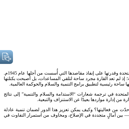
تمثل القارة الإفريقية، بتعقيدات أزماتها المتشابكة بين الأبعاد الاقتصادية والسياسية والأمنية، الاختبار الفعلي والأبرز لفعالية منظمة الأمم المتحدة وقدرتها على إنفاذ مقاصدها التي أُسست من أجلها عام 1945م.
ية؛ إذ لم تعد القارة مجرد ساحة لتلقي المساعدات، بل أصبحت بكتلتها
 المتحدة في ترجمة شعارات “الاستدامة والسلام والتنمية” إلى نتائج
ة من إدارة مواردها بعيدًا عن الاستنزاف والتبعية.
 حدّت من فعاليتها؟ وكيف يمكن تعزيز هذا الدور لضمان تنمية عادلة
؟ — بين آمالٍ متجددة في الإصلاح، ومخاوف من استمرار التفاوت في