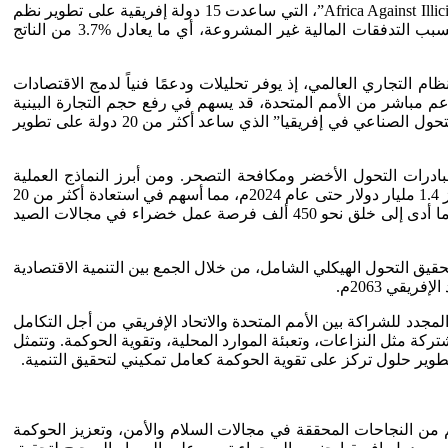
وفي إطار تعزيز الشفافية المالية ومكافحة التدفقات غير المشروعة، أطلق البرنامج بالتعاون مع الاتحاد الإفريقي مبادرة “Africa Against Illicit Financial Flows”، التي ساعدت 15 دولة إفريقية على تطوير نظم
رقابية لمتابعة تدفق الأموال عبر الحدود. وقد أظهرت بيانات اللجنة الاقتصادية لإفريقيا أن القارة تخسر سنويًا ما يقارب 88.6 مليار دولار بسبب التدفقات المالية غير المشروعة، أي ما يعادل %3.7 من الناتج
دورًا تكامليًا في دعم أولويات القارة ضمن النظام التجاري العالمي، إذ يوفر تحليلات ودعمًا فنياً لدمج الاقتصادات
طقة التجارة الحرة القارية الإفريقية، بدعم مباشر من الأمم المتحدة، قد يسهم في رفع حجم التجارة البينية
الإفريقية بنسبة 52% بحلول 2030م، وزيادة الصادرات الصناعية الإفريقية إلى خارج القارة بنسبة 29 %. كما أطلقت اليونكتاد “برنامج دعم التحول الصناعي في إفريقيا” الذي ساعد أكثر من 20 دولة على تطوير
ية مبادرات التحول الأخضر ومكافحة التصحر. ومن أبرز النماذج العملية
“مبادرة الحزام الأخضر الكبير” التي تمتد عبر 11 دولة في الساحل الإفريقي من السنغال إلى جيبوتي، والتي ساهم فيها البرنامج بتمويل تجاوز 1.4 مليار دولار حتى عام 2024م، مما أسهم في استعادة أكثر من 20
مليون هكتار من الأراضي المتدهورة. كما أطلق البرنامج مشروع "الاقتصاد الأزرق لإفريقيا" لتعزيز إدارة الموارد البحرية في شرق إفريقيا، ما أدى إلى خلق نحو 450 ألف فرصة عمل خضراء في مجالات الصيد
يق التحول الهيكلي الشامل، من خلال الجمع بين التنمية الاقتصادية
لمجدد للشراكة بين الأمم المتحدة والاتحاد الإفريقي من أجل التكامل
ي معالجة القضايا المشتركة مثل النزاعات، وتعبئة الموارد المحلية، وتقوية الحوكمة. وتتمثل
غم من النجاحات المحققة في مجالات السلام والأمن، وتعزيز الحوكمة