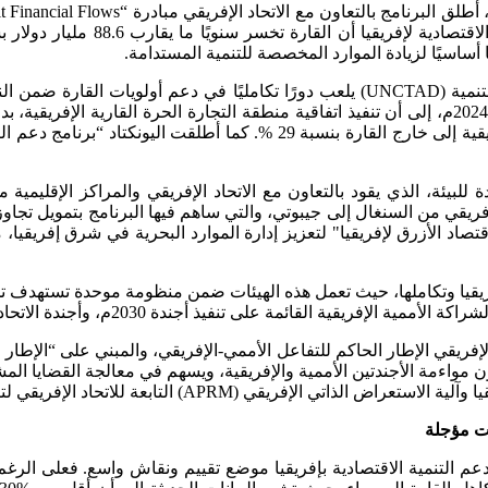
أساسيًا لزيادة الموارد المخصصة للتنمية المستدامة.
أما على صعيد التجارة الدولية، فإن مؤتمر الأمم المتحدة للتجارة والتنمية (UNCTAD) يلعب 
الإفريقية في سلاسل القيمة العالمية. وتشير بيانات "اليونكتاد" لعام 2024م، إلى أن تنفيذ اتفاقية من
حدة للبيئة، الذي يقود بالتعاون مع الاتحاد الإفريقي والمراكز الإقليم
يقيا وتكاملها، حيث تعمل هذه الهيئات ضمن منظومة موحدة تستهدف تحق
ة القائمة على تنفيذ أجندة 2030م، وأجندة الاتحاد الإفريقي 2063م.
إفريقي الإطار الحاكم للتفاعل الأممي-الإفريقي، والمبني على “الإطار ا
ر الجمعية العامة 71/254). ويضمن هذا التعاون مواءمة الأجندتين الأممية والإفريقية، ويسهم ف
فريقي لتطوير حلول تركز على تقوية الحوكمة كعامل تمكيني لتحقيق التنمية.
ات مؤجلة
دعم التنمية الاقتصادية بإفريقيا موضع تقييم ونقاش واسع. فعلى الر