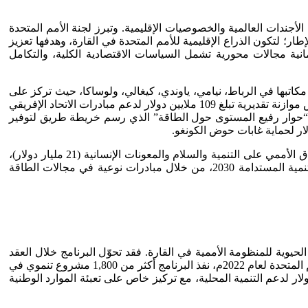
جندات العالمية والخصوصيات الإقليمية. وتبرز لجنة الأمم المتحدة
جر زاوية في هذا الإطار؛ لتكون الذراع الإقليمية للأمم المتحدة في القارة، وهدفها تعزيز
تيسير التعاون الدولي. وهي تضم في عضويتها 54 دولة إفريقية، وتعمل في ثمانية مجالات محورية تشمل السياسات الاقتصادية الكلية، والتكامل
 مكاتبها في الرباط، نيامي، ياوندي، كيغالي، ولوساكا، حيث تركز على
مجالات تنموية استراتيجية. ومن الناحية الهيكلية، تخصص المنظمة الدولية موارد معتبرة لدعم هذه البرامج؛ إذ تشير بيانات اللجنة إلى تخصيص موازنة تقديرية تبلغ 109 ملايين دولار لدعم مبادرات الاتحاد الإفريقي
وعية. كما أسهمت اللجنة في إطلاق “حوار رفيع المستوى حول الطاقة” الذي رسم خريطة طريق لتوفير
كما تُظهر بيانات تقرير الأمين العام للأمم المتحدة أن إفريقيا تمثل أكبر مجال لعمل الأمم المتحدة، إذ استحوذت على 38 %من إجمالي الإنفاق الأممي على التنمية والسلام والمعونات الإنسانية (21 مليار دولار)،
ويعمل بها أكثر من 76,600 موظف مدني و62,000 عنصر نظامي. وتتركز الجهود على دعم تنفيذ أجندة الاتحاد الإفريقي 2063 م، وأجندة التنمية المستدامة 2030، من خلال مبادرات نوعية في مجالات الطاقة
ية لإفريقيا (ECA)، يمثل برنامج الأمم المتحدة الإنمائي (UNDP) أحد الأعمدة التنفيذية الحيوية للمنظومة الأممية في القارة. فقد تحوّل البرنامج خلال العقد
الأخير إلى شريك استراتيجي للحكومات الإفريقية في بناء القدرات الوطنية وتعزيز الحوكمة وتمويل المشروعات الميدانية. ووفقًا لتقرير الأمم المتحدة لعام 2022م، نفذ البرنامج أكثر من 1,800 مشروع تنموي في
، شملت مجالات مكافحة الفقر، والرقمنة، والإدارة المستدامة للموارد، وتمكين المرأة. كما خصص حوالي 2.9 مليار دولار لدعم التنمية المحلية، مع تركيز خاص على تعبئة الموارد الوطنية