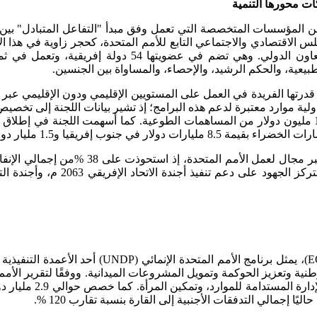
ات محورها التنمية
 المؤسسات المتخصصة التي تعمل وفق مبدأ "التفاعل المتبادل" بين الأ
EC)، التي تأسست عام 1958م، بقرار من المجلس الاقتصادي والاجتماعي التابع للأمم المتحدة، كح
التنمية الاقتصادية والاجتماعية، ودعم التكامل الإقليمي، و
 الطبيعية، والحكم الرشيد، والإحصاء، والمساواة بين الجنسين.
 قدرتها الفريدة في العمل على المستويين الإقليمي ودون الإقليمي عبر
والتعاون الإقليمي، منها 97 مليون دولار من المساهمات المقررة و12 مليون دولار من المساهمات الط
علاوة على الدور المحوري الذي تؤديه اللجنة الاقتصاد
إفريقيا جنوب الصحراء
يًا إجمالي التدفقات الأجنبية إلى القارة بنسبة تقارب 120 %.