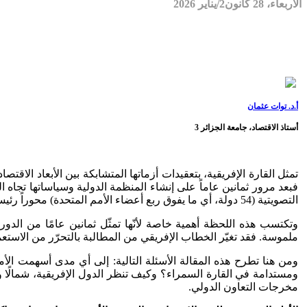
الأربعاء، 28 كانون2/يناير 2026
أ.د. توات عثمان
أستاذ الاقتصاد، جامعة الجزائر 3
فبعد مرور ثمانين عاماً على إنشاء المنظمة الدولية وسياساتها تجاه ا
التصويتية (54 دولة، أي ما يفوق ربع أعضاء الأمم المتحدة) محوراً رئيساً في صياغة الأجندة العالمية، لا سيما أهداف التنمية المستدامة، ما جعلها ساحة رئيسية لتطبيق برامج التنمية والسلام والحوكمة العالمية.
وتكتسب هذه اللحظة أهمية خاصة لأنّها تمثّل ثمانين عامًا من الدور 
ملموسة. فقد تغيّر الخطاب الإفريقي من المطالبة بالتحرّر من الاستعما
ومن هنا تطرح هذه المقالة الأسئلة التالية: إلى أي مدى أسهمت الأم
ومستدامة في القارة السمراء؟ وكيف تنظر الدول الإفريقية، شمالًا 
مخرجات التعاون الدولي.