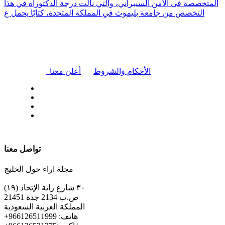
المتخصصة في الأمن السيبراني، والتي نالت درجة الدكتوراه في هذا
التخصص من جامعة بليموث في المملكة المتحدة، كتابًا يحمل ع
|
الأحكام والشروط
أعلن معنا
| تابعنا على
تواصل معنا
مجلة اراء حول الخليج
٣٠ شارع راية الإتحاد (١٩)
ص.ب 2134 جدة 21451
المملكة العربية السعودية
+هاتف: 966126511999