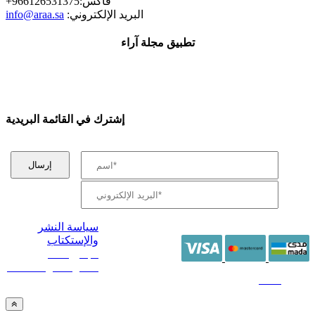
+فاكس:966126531375
:البريد الإلكتروني
info@araa.sa
تطبيق مجلة آراء
إشترك في القائمة البريدية
سياسة النشر
والإستكتاب
/ جميع الحقوق
محفوظة آراء 2014 -
2026