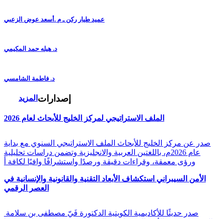
عميد طيار ركن ـ م .أسعد عوض الزعبي
د. هيله حمد المكيمي
د. فاطمة الشامسي
إصدارات
المزيد
الملف الاستراتيجي لمركز الخليج للأبحاث لعام 2026
صدر عن مركز الخليج للأبحاث الملف الاستراتيجي السنوي مع بداية
عام 2026م، باللغتين العربية والانجليزية وتضمن دراسات تحليلية
ورؤى معمقة، وقراءات دقيقة ورصدًا واستشرافًا وافيًا لكافة أ
الأمن السيبراني استكشاف الأبعاد التقنية والقانونية والإنسانية في
العصر الرقمي
صدر حديثًا للأكاديمية الكويتية الدكتورة فَيّ مصطفى بن سلامة