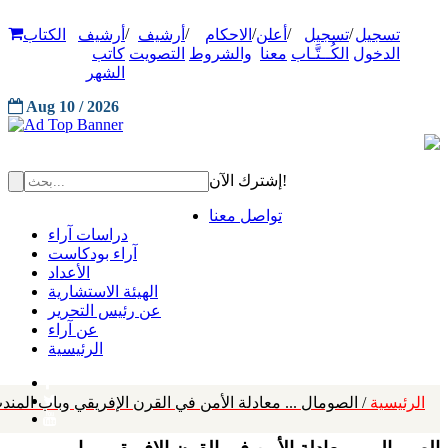
/
/
/
/
/
تسجيل
تسجيل
أعلن
الاحكام
أرشيف
أرشيف
الكتاب
الدخول
الكُــتَّـاب
معنا
والشروط
التصويت
كاتب
الشهر
Aug 10 / 2026
إشترك الآن!
تواصل معنا
دراسات آراء
آراء بودكاست
الأعداد
الهيئة الاستشارية
عن رئيس التحرير
عن آراء
الرئيسية
الرئيسية
/ الصومال ... معادلة الأمن في القرن الإفريقي وباب المند