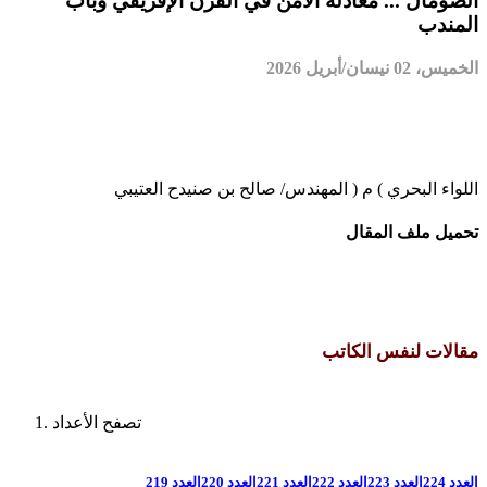
الصومال ... معادلة الأمن في القرن الإفريقي وباب
المندب
الخميس، 02 نيسان/أبريل 2026
اللواء البحري ) م ( المهندس/ صالح بن صنيدح العتيبي
تحميل ملف المقال
مقالات لنفس الكاتب
تصفح الأعداد
العدد 224
العدد 223
العدد 222
العدد 221
العدد 220
العدد 219