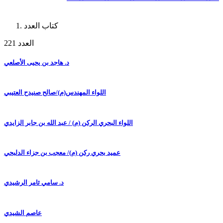
كتاب العدد
العدد 221
د. هاجد بن يحيى الأصلعي
اللواء المهندس(م)/صالح صنيدح العتيبي
اللواء البحري الركن (م) / عبد الله بن جابر الزايدي
عميد بحري ركن (م)/ معجب بن جزاء الدلبحي
د. سامي ثامر الرشيدي
عاصم الشيدي