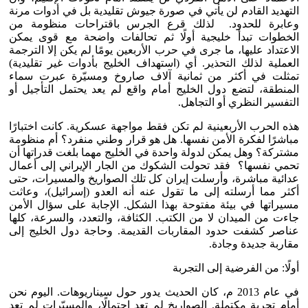
التهديد القادم لن يأتي في صورة جيوش تقليدية بل في أدوات مرنة
وعابرة للحدود. لذلك قرع الجرس باقتراحات منظومة من
الخطوات تبدأ خليجية أولًا ثم تحالفات واضحة مع قوى يمكن
الاعتداد عليها، ما جرى في حرب الأربعين يومًا لم يكن إلا الترجمة
العملية لذلك التحذير. أي (استهداف الخليج بأدوات غير تقليدية)
تمثلت في أكثر من ثمانية آلاف صاروخ ومسيّرة عبرت سماء
المنطقة، لتضع دول الخليج أمام واقع لم يعد يحتمل التأجيل أو
التفسير النظري أو التجاهل.
هذه الحرب الأربعينية لم تكن فقط مواجهة عسكرية. كانت اختبارًا
مباشرًا لفكرة الأمن نفسها. هل هو قرار وطني منفرد؟ أم منظومة
مشتركة؟ وهل يمكن لدولة واحدة في الخليج مهما بلغت قدراتها أن
تحمي نفسها؟ فقد تحولت الشكوك من الجار الإيراني إلى أعمال
عدائية مباشرة، وأرسلت إيران كل تلك الصواريخ والمسيرات، حتى
أكثر مما أرسلته إلى ما تقول عنه أنه العدو (إسرائيل)، وعاثت
مسيراتها في بيئة مفتوحة بهذا الشكل. الإجابة على سؤال الأمن
جاءت من الميدان لا من الكتب. الكثافة، والتعدد، والسرعة، كلها
عناصر كشفت حدود المقاربات القديمة. وحاجة دول الخليج إلى
مقاربة جديدة وجادة.
أولًا: من الفرضية إلى التجربة
في عام 2013 م، كان الحديث يدور حول سيناريوهات. اليوم نحن
أمام تجربة مكتملة. الصواريخ لم تعد احتمالًا، والمسيّرات لم تعد