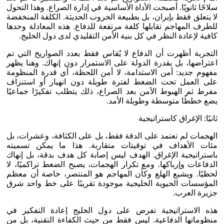
سلاحًا ثانويًا. أصبحت الأداة الأساسية في إدارة الصراع. وهذا التحول
لا يتعلق فقط بإيران، بل بطبيعة الحروب الحديثة. الكلفة المنخفضة
للطرف المهاجم تقابلها كلفة مرتفعة للدفاع. هذه المعادلة وحدها
كافية لإعادة النظر في كل بنية الأمن التقليدي لدى دول الخليج.
التجربة أظهرت أن الدفاع لا يُقاس فقط بعدد الصواريخ التي تم
اعتراضها، بل بقدرة الدولة على الاستمرار دون إنهاك. وهنا يظهر
مفهوم جديد: أمن الاستدامة، لا أمن اللحظة، أي قدرة المنظومة
على العمل تحت الضغط لفترة طويلة دون انهيار أو استنزاف
مفرط ثم الهبوط الآمن بعد الصراع، ذلك يتطلب تفكيرًا جماعيًا
يضع خططًا متوسطة وطويلة الأمد.
ثانيًا: الإغراق كاستراتيجية
الهجمات لم تعتمد على الدقة فقط، بل على الكثافة، وعشرات، بل
مئات الأهداف في توقيتات متقاربة. هذا ما يمكن تسميته
باستراتيجية الإغراق. الهدف ليس إصابة كل هدف بدقة، بل إنهاك
الدفاعات وإرباكها. ومع تكرار الهجمات، يصبح الضغط تراكميًا، لا
لحظيًا. ويشيع الهلع وكأن المهاجم هو المنتصر، خاصة أن معظم
المؤسسات الحيوية الخليجية موجودة تقريبًا على خط واحد شرق
جزيرة العرب.
هذه الاستراتيجية تفرض على دول الخليج إعادة التفكير في
منظوماتها الدفاعية. ليس فقط من حيث الكفاءة التقنية، بل من