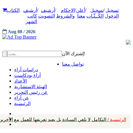
/
/
/
/
/
تسجيل
تسجيل
أعلن
الاحكام
أرشيف
أرشيف
الكتاب
الدخول
الكُــتَّـاب
معنا
والشروط
التصويت
كاتب
الشهر
Aug 08 / 2026
إشترك الآن!
تواصل معنا
دراسات آراء
آراء بودكاست
الأعداد
الهيئة الاستشارية
عن رئيس التحرير
عن آراء
الرئيسية
الرئيسية
/ التكامل لا يلغي السيادة بل يعيد تعريفها للعمل مع الآخرين