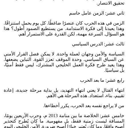
تحقيق الانتصار.
ثاني عشر: الزمن عامل حاسم
الزمن في هذه الحرب كان عنصرًا ضاغطًا. كل يوم يحمل استنزافًا.
وهذا يعيدنا إلى فكرة الاستدامة. من يستطيع الصمود أطول؟ هذا
هو السؤال. السرعة مهمة، لكن القدرة على الاستمرار أهم.
ثالث عشر: الدرس السياسي
السياسة والأمن وجهان لعملة واحدة. لا يمكن فصل القرار الأمني
عن السياق السياسي. وحدة الموقف تعزز القوة. التباين يضعفها.
وهذا يعيد طرح فكرة العمل الخليجي المشترك، ليس فقط أمنيًا،
بل سياسيًا.
رابع عشر: ما بعد الحرب
انتهاء القتال لا يعني انتهاء التهديد، بل بداية مرحلة جديدة، إعادة
تقييم، بناء، استعداد. هذه المرحلة هي الأهم.
من لا يراجع نفسه بعد الحرب، يكرر أخطاءها.
خامس عشر: الخلاصة ما بين منامة 2013 م، وحرب الأربعين يومًا،
المسافة ليست زمنية فقط، بل مفهومية. ما كان يُطرح كتحذير
أصبح واقعًا. وما كان يُعتبر خيارًا أصبح ضرورة. الأمن الخليجي اليوم