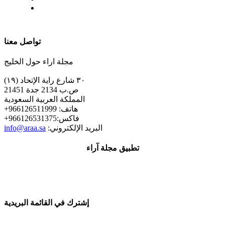
| تابعنا على
تواصل معنا
مجلة اراء حول الخليج
٣٠ شارع راية الإتحاد (١٩)
ص.ب 2134 جدة 21451
المملكة العربية السعودية
+هاتف: 966126511999
+فاكس:966126531375
:البريد الإلكتروني
info@araa.sa
تطبيق مجلة آراء
إشترك في القائمة البريدية