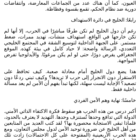
العيون، كما أن هناك عدد من الجماعات المعارضة، وانتفاضات
دورية ضد نظام الحكم، تقمع بقسوة وفظاظة.
رابعًا: الخليج في دائرة الاستهداف
رغم أن دول الخليج لم تكن طرفًا مباشرًا في الحرب، إلا أنها لم
تكن خارجها في الواقع. استهداف منشآت، تهديد ممرات، ضغط
مستمر. على الجبهة الداخلية لتوسيع الشقة في المجتمع الخليجي
التعددي، الرسالة واضحة: لا حياد كامل في بيئة كهذه. الموقع
الجغرافي يفرض دورًا، حتى لو لم يكن مرغوبًا. والأيدلوجيا تفرض
المواجهة.
هذا يضع دول الخليج أمام معادلة صعبة. كيف تحافظ على
الاستقرار دون الانجرار إلى حرب لا تريدها؟ وكيف تبني ردعًا دون
تصعيد؟ الإجابة ليست سهلة، لكنها تبدأ بفهم أن الأمن لم يعد مسألة
داخلية فقط.
خامسًا: نهاية وهم الأمن الفردي
أكبر درس من هذه الحرب هو سقوط فكرة الاكتفاء الذاتي الأمني.
الدولة التي تدافع وحدها تُستنزف وحدها. التهديد لا يعترف بالحدود،
فلماذا تبقى الاستجابة محصورة بها؟ لقد كتب العديد من المتابعين
من أهل الخليج عن ضرورة توحيد الأمن لدول مجلس التعاون، ومع
هذه الحرب الأربعينية (المفتوحة على كل الاحتمالات) زادت تلك