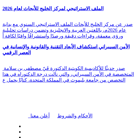
الملف الاستراتيجي لمركز الخليج للأبحاث لعام 2026
صدر عن مركز الخليج للأبحاث الملف الاستراتيجي السنوي مع بداية
عام 2026م، باللغتين العربية والانجليزية وتضمن دراسات تحليلية
ورؤى معمقة، وقراءات دقيقة ورصدًا واستشرافًا وافيًا لكافة أ
الأمن السيبراني استكشاف الأبعاد التقنية والقانونية والإنسانية في
العصر الرقمي
صدر حديثًا للأكاديمية الكويتية الدكتورة فَيّ مصطفى بن سلامة
المتخصصة في الأمن السيبراني، والتي نالت درجة الدكتوراه في هذا
التخصص من جامعة بليموث في المملكة المتحدة، كتابًا يحمل ع
|
الأحكام والشروط
أعلن معنا