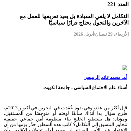
العدد 221
التكامل لا يلغي السيادة بل يعيد تعريفها للعمل مع
الآخرين والتحول يحتاج قرارًا سياسيًا
الأربعاء، 29 نيسان/أبريل 2026
أ.د. محمد غانم الرميحي
أستاذ علم الاجتماع السياسي ـ جامعة الكويت
قبل أكثر من عقد، وفي ندوة عُقدت في البحرين في أكتوبر 2013م،
طُرح سؤال بدا آنذاك سابقًا لوقته أو متوجسًا من المستقبل،
ومؤداه: هل يستطيع الخليج بناء منظومة أمن جماعي حقيقية
تتجاوز التنسيق إلى التكامل؟ كاتب هذه السطور حذّر يومها من أن
الاعتماد على الأمن الفردي لن يصمد أمام تحولات الإقليم، وأن