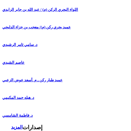
اللواء البحري الركن (م) / عبد الله بن جابر الزايدي
عميد بحري ركن (م)/ معجب بن جزاء الدلبحي
د. سامي ثامر الرشيدي
عاصم الشيدي
عميد طيار ركن ـ م .أسعد عوض الزعبي
د. هيله حمد المكيمي
د. فاطمة الشامسي
إصدارات
المزيد