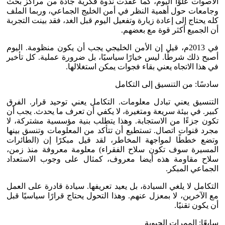
الأصوات علوًا اليوم، كما عقدت ندوة فكرية جادة من مراكز بحث
وجامعات حول أهمية النظر في أمن الخليج الجماعي، وربما الملف
كله يحتاج إلى إعادة زيارة وتفعيل اليوم قبل الغد، فقد بينت التجربة
أن الجميع أكثر قوة مع بعضهم.
في 2013م، قيل إن الأمن الخليجي يجب أن يكون منظومة. اليوم
أصبح ذلك شرطًا. ليس خيارًا سياسيًا، بل ضرورة عملية. كل تأخير
في هذا الاتجاه يعني بقاء فجوات يمكن استغلالها.
سادسًا: من التنسيق إلى التكامل
التنسيق يعني تبادل معلومات. التكامل يعني توحيد قرار. الفرق
كبير. في بيئة سريعة ومتغيرة، لا يكفي أن تعرف ما يحدث. يجب أن
تكون جزءًا من الاستجابة. وهذا يتطلب بنية مؤسسية مشتركة، لا
مجرد قنوات اتصال. تستطيع أن تتأكد من المعلومات وتنسق بينها
وتضع خططًا لمواجهة المخاطر، لقد قيل مبكرًا إن (الطائرات
المسيرة سوف تكون سلاح الفقراء) معلومة معروفة منذ زمن،
سلاح مقاومة هذه أيضا معروف، كمثال على وجوب الاستعداد
الجماعي المبكر.
التكامل لا يلغي السيادة، بل يعيد تعريفها. سيادة قادرة على العمل
مع الآخرين، لا بمعزل عنهم. وهذا التحول يحتاج قرارًا سياسيًا قبل
أن يكون تقنيًا.
سابعًا: الممرات الحيوية