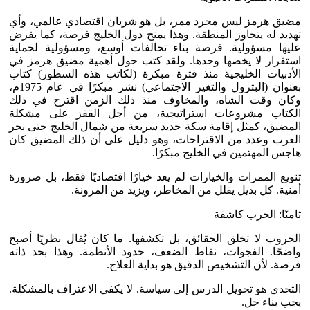
مضيق هرمز ليس مجرد ممر، بل هو شريان اقتصادي عالمي، وأي
تهديد له يتجاوز المنطقة. وهذا يمنح دول الخليج فرصة، كما يفرض
عليها مسؤولية. فرصة بناء تحالفات أوسع، ومسؤولية لحماية
استقرار لا يخصها وحدها. ولقد كتب حول أهمية مضيق هرمز في
الأدبيات الخليجية منذ فترة مبكرة (لكاتب هذه السطور) كتاب
بعنوان (البترول والتغير الاجتماعي) نشر مبكرًا في عام 1975م،
وكان وقت الشاه، والمخاوف منذ ذلك الزمن اقترح في ذلك
الكتاب مشروعات استراتيجية، من أجل القفز على مشكلة
المضيق، كمثل إقامة سكة حديد سريعة من شمال الخليج حتى بحر
العرب وعدد من الاقتراحات، وهو دليل على أن ذلك المضيق كان
هاجس المهتمين في الخليج مبكرًا.
تنويع الممرات والخيارات لم يعد خيارًا اقتصاديًا فقط، بل ضرورة
أمنية. كل بديل يقلل من المخاطر، ويزيد من المرونة.
ثامنًا: الحرب كاشفة
الحروب لا تخلق الحقائق، بل تكشفها. ما كان يُقال نظريًا أصبح
واضحًا. الفجوات، نقاط الضعف، حدود الأنظمة. وهذا بحد ذاته
فرصة. لأن التشخيص الدقيق هو بداية العلاج.
التحدي هو تحويل الدرس إلى سياسة. لا يكفي الاعتراف بالمشكلة.
يجب بناء حل.