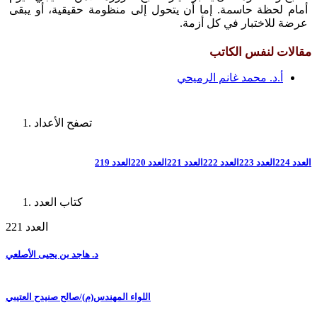
أمام لحظة حاسمة. إما أن يتحول إلى منظومة حقيقية، أو يبقى
عرضة للاختبار في كل أزمة.
مقالات لنفس الكاتب
أ.د. محمد غانم الرميحي
تصفح الأعداد
العدد 224
العدد 223
العدد 222
العدد 221
العدد 220
العدد 219
كتاب العدد
العدد 221
د. هاجد بن يحيى الأصلعي
اللواء المهندس(م)/صالح صنيدح العتيبي