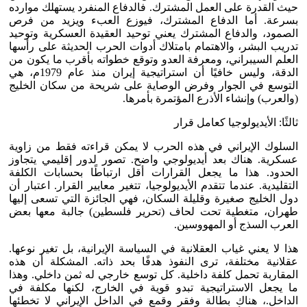
حيث القدرة على العمل المشترك. فالدفاع المنفرد يستهلك موارده
بسرعة. أما الدفاع المشترك، فيوزع العبء ويزيد من فرص
الصمود، والدفاع المشترك يعني توحيد العقيدة العسكرية وتوحيد
تدريب البشر، والاهتمام بامتلاك أدوات الحرب الحديثة على رأسها
العلم السيبراني، ومعرفة العدو وتوقع خطواته بأقرب ما يكون من
الدقة، وليس خافيًا أن استراتيجية إيران منذ عام 1979م، هي
التوسع في الجوار وفرض الوصاية على شريحة من سكان الخليج
(والعرب) وإنشاء الأذرع المؤتمرة بأمرها.
ثالثًا: الأيديولوجيا كعامل قرار
السلوك الإيراني في هذه الحرب لا يمكن قراءته فقط من زاوية
عسكرية. هناك بعد أيديولوجي واضح. تصور لدور إقليمي يتجاوز
الحدود. هذا ما يجعل القرارات أقل ارتباطًا بحسابات الكلفة
التقليدية. عندما تتقدم الأيديولوجيا، تتغير معايير القرار. اعتبار أن
دول الخليج صغيرة وقليلة السكان، فهي الجائزة التي تسعى إليها
طهران، متغطية تحت لحاف (تحرير فلسطين) جالبة معها بعض
العرب السذج أو المهووسين.
هذا لا يعني غياب العقلانية في السياسة الإيرانية، بل تغير نوعها.
عقلانية مختلفة، ترى النفوذ هدفًا بحد ذاته. المشكلة أن هذه
المقاربة تحمل كلفة داخلية. كل توسع خارجي له ثمن داخلي. وهذا
ما يجعل الاستراتيجية تبدو قوية في الخارج، لكنها مكلفة في
الداخل.، هناك بطالة وفقر وقمع في الداخل الإيراني لا تخطئها