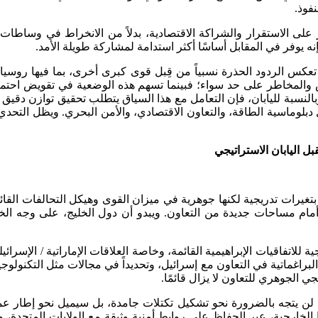
فوذ.
على الاستقرار والشراكة الاقتصادية، بدلاً من الانخراط في وساطات
إنه يوفر في المقابل أساسًا أكثر استدامة لمشاركة طويلة الأمد.
إذ تعكس الردود الحذرة نسبياً من قِبل قوى كبرى أخرى، بما فيها ر
والمخاطر على حد سواء؛ فبينما تسهم هذه الوضعية في تقويض احتمالا
وبالنسبة لليابان، فإن التعامل مع هذا السياق يتطلب تحقيق توازن دقيق
ال دبلوماسية الطاقة، والتعاون الاقتصادي، والأمن البحري. ويظل التحدي
ل اليابان الاستراتيجي
ات تدريجية لكنها جوهرية في ميزان القوى وهيكل التحالفات القائمة،
مام مساحات جديدة من التعاون. ويبدو أن دول الخليج، على وجه الخص
اتفاقيات الإبراهيمية القائمة، وخاصة العلاقات الإماراتية / الإسرائي
براغماتية في التعاون مع إسرائيل، وتحديداً في مجالات مثل التكنولوجي
ي الجوهري للتعاون لا يزال قائمًا.
ب لن يتجه بالضرورة نحو تشكيل تكتلات جامدة، بل سيميل نحو إطار 
 الخارجية، عبر الحفاظ على روابط أمنية وثيقة مع الولايات المتحدة، 