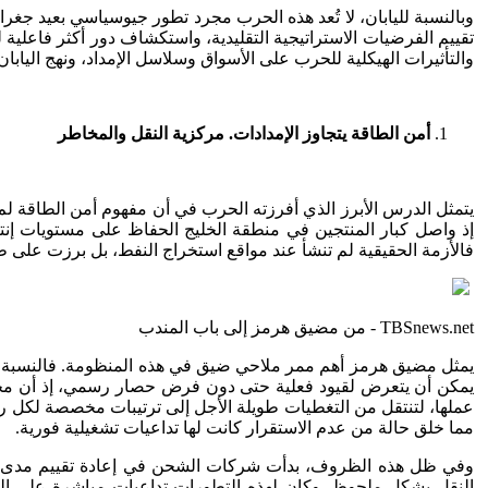
وبالنسبة لليابان، لا تُعد هذه الحرب مجرد تطور جيوسياسي بعيد جغرافيً
تقييم الفرضيات الاستراتيجية التقليدية، واستكشاف دور أكثر فاعلية
والتأثيرات الهيكلية للحرب على الأسواق وسلاسل الإمداد، ونهج الياب
أمن الطاقة يتجاوز الإمدادات. مركزية النقل والمخاطر
يتمثل الدرس الأبرز الذي أفرزته الحرب في أن مفهوم أمن الطاقة لم ي
إذ واصل كبار المنتجين في منطقة الخليج الحفاظ على مستويات إن
فالأزمة الحقيقية لم تنشأ عند مواقع استخراج النفط، بل برزت على ط
TBSnews.net - من مضيق هرمز إلى باب المندب
يمثل مضيق هرمز أهم ممر ملاحي ضيق في هذه المنظومة. فالنسبة ال
يمكن أن يتعرض لقيود فعلية حتى دون فرض حصار رسمي، إذ أن مجرد
عملها، لتنتقل من التغطيات طويلة الأجل إلى ترتيبات مخصصة لكل ر
مما خلق حالة من عدم الاستقرار كانت لها تداعيات تشغيلية فورية.
وفي ظل هذه الظروف، بدأت شركات الشحن في إعادة تقييم مدى استعد
النقل بشكل ملحوظ. وكان لهذه التطورات تداعيات مباشرة على اليا