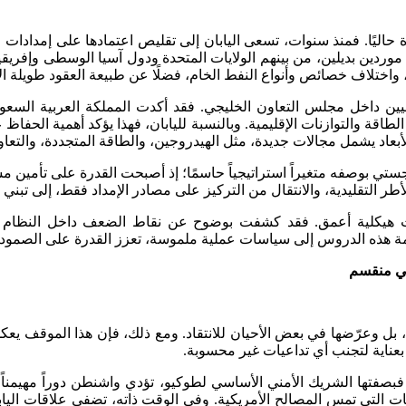
ليًا. فمنذ سنوات، تسعى اليابان إلى تقليص اعتمادها على إمدادات ال
دين بديلين، من بينهم الولايات المتحدة ودول آسيا الوسطى وإفريقيا. و
، واختلاف خصائص وأنواع النفط الخام، فضلًا عن طبيعة العقود طويلة ال
يين داخل مجلس التعاون الخليجي. فقد أكدت المملكة العربية الس
طاقة والتوازنات الإقليمية. وبالنسبة لليابان، فهذا يؤكد أهمية الحفاظ
أبعاد يشمل مجالات جديدة، مثل الهيدروجين، والطاقة المتجددة، والتعا
ستي بوصفه متغيراً استراتيجياً حاسمًا؛ إذ أصبحت القدرة على تأمين م
طر التقليدية، والانتقال من التركيز على مصادر الإمداد فقط، إلى تبني
ات هيكلية أعمق. فقد كشفت بوضوح عن نقاط الضعف داخل النظام الع
رجمة هذه الدروس إلى سياسات عملية ملموسة، تعزز القدرة على الصمود و
سي منقسم
باه، بل وعرّضها في بعض الأحيان للانتقاد. ومع ذلك، فإن هذا الموقف ي
بعناية لتجنب أي تداعيات غير محسوبة.
صفتها الشريك الأمني الأساسي لطوكيو، تؤدي واشنطن دوراً مهيمناً في
 التي تمس المصالح الأمريكية. وفي الوقت ذاته، تضفي علاقات اليابان ا