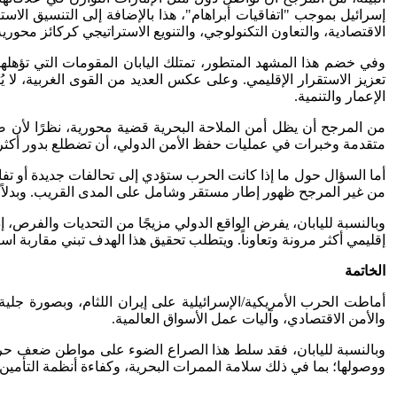
إسرائيل بموجب "اتفاقيات أبراهام"، هذا بالإضافة إلى التنسيق الاسترا
الاقتصادية، والتعاون التكنولوجي، والتنويع الاستراتيجي كركائز محور
وفي خضم هذا المشهد المتطور، تمتلك اليابان المقومات التي تؤهلها
تعزيز الاستقرار الإقليمي. وعلى عكس العديد من القوى الغربية، لا
الإعمار والتنمية.
من المرجح أن يظل أمن الملاحة البحرية قضية محورية، نظرًا لأن ضمان
متقدمة وخبرات في عمليات حفظ الأمن الدولي، أن تضطلع بدور أكثر 
أما السؤال حول ما إذا كانت الحرب ستؤدي إلى تحالفات جديدة أو تفاه
من غير المرجح ظهور إطار مستقر وشامل على المدى القريب. وبدلاً م
وبالنسبة لليابان، يفرض الواقع الدولي مزيجًا من التحديات والفرص، إ
إقليمي أكثر مرونة وتعاوناً. ويتطلب تحقيق هذا الهدف تبني مقاربة استرات
الخاتمة
أماطت الحرب الأمريكية/الإسرائيلية على إيران اللثام، وبصورة جلية
والأمن الاقتصادي، وآليات عمل الأسواق العالمية.
وبالنسبة لليابان، فقد سلط هذا الصراع الضوء على مواطن ضعف حرجة
ووصولها؛ بما في ذلك سلامة الممرات البحرية، وكفاءة أنظمة التأمين،