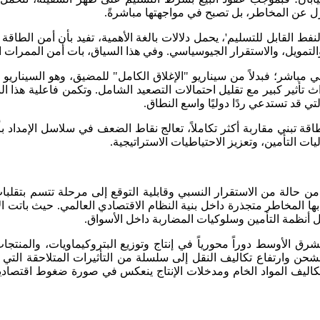
عزل عن المخاطر، بل تصبح في مواجهتها مباشرةً.
لقابل للتسليم'، يحمل دلالات بالغة الأهمية، تفيد بأن أمن الطاقة يعت
تمويل، والاستقرار الجيوسياسي. وفي هذا السياق، بات أمن الممرات الب
مباشر؛ فبدلاً من سيناريو "الإغلاق الكامل" للمضيق، وهو السيناري
اث تأثير كبير مع تقليل احتمالات التصعيد الشامل. وتكمن فاعلية هذا 
 قد تستدعي ردًا دوليًا واسع النطاق.
اقة تبني مقاربة أكثر تكاملاً، تعالج نقاط الضعف في سلاسل الإمداد 
ت التأمين، وتعزيز الاحتياطيات الاستراتيجية.
ن حالة من الاستقرار النسبي وقابلية التوقع إلى مرحلة تتسم بتقلبات
بها المخاطر متجذرة داخل بنية النظام الاقتصادي العالمي. حيث باتت 
مثل أنظمة التأمين وسلوكيات المضاربة داخل الأسواق.
رق الأوسط دوراً محورياً في إنتاج وتوزيع البتروكيماويات، والمنت
ن وارتفاع تكاليف النقل إلى سلسلة من التأثيرات المتلاحقة التي ا
ع تكاليف المواد الخام ومدخلات الإنتاج ينعكس في صورة ضغوط اقتصادي