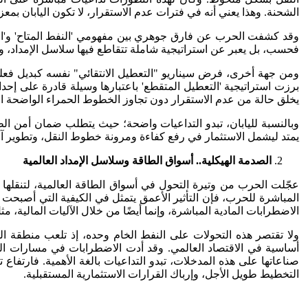
الشحنة. وهذا يعني أنه في فترات عدم الاستقرار، لا تكون اليابان بم
وقد كشفت الحرب عن فارق جوهري بين مفهومي 'النفط المتاح' و'النفط ا
فحسب، بل يعبر عن استراتيجية شاملة تتقاطع فيها سلاسل الإمداد، وال
ومن جهة أخرى، فرض سيناريو "التعطيل الانتقائي" نفسه كبديل فعلي 
برزت استراتيجية 'التعطيل المتقطع' باعتبارها وسيلة قادرة على إحد
يخلق حالة من عدم الاستقرار دون تجاوز الخطوط الحمراء الواضحة التي
وبالنسبة لليابان، تبدو التداعيات واضحة؛ حيث يتطلب ضمان أمن الط
يمتد ليشمل الاستثمار في رفع كفاءة ومرونة خطوط النقل، وتطوير آليا
الصدمة الهيكلية.. أسواق الطاقة وسلاسل الإمداد العالمية
عجّلت الحرب من وتيرة التحول في أسواق الطاقة العالمية، لتنقلها م
المباشرة للحرب، فإن التأثير الأعمق يتمثل في الكيفية التي أصبحت 
الاضطرابات المادية المباشرة، وإنما أيضًا من خلال الآليات المالية، 
ولا تقتصر هذه التحولات على النفط الخام وحده، إذ تلعب منطقة الش
أساسية في الاقتصاد العالمي. وقد أدت الاضطرابات في مسارات الشح
صناعاتها على هذه المدخلات، تبدو التداعيات بالغة الأهمية. فارتفا
التخطيط طويل الأجل، وإرباك القرارات الاستثمارية المستقبلية.