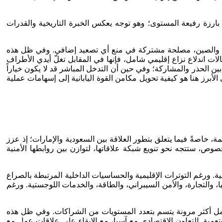
 بارزة رفيعة المستوى؛ وهو توجه يعكس الخبرة التاريخية والقدرات
وسيا والصين، مصلحة مشتركة في منع أي تصعيد إضافي. وفي ظل هذه
ت اندلاع نزاع إقليمي شامل، فإنها في المقابل تغلّ أيدي الأطراف
 بين الحذر والمشاركة؛ وفي حين أن التدخل المباشر قد لا يكون خياراً
 الأبرز هنا هو كيفية تحويل مكامن القوة اليابانية إلى إسهامات عملية
 خاصةً فيما يتعلق بتطور العلاقة بين السعودية والإمارات؛ إذ عزز
وص، ستتجه نحو تنويع شبكة علاقاتها، لتوازن بين روابطها الأمنية
لية. ورغم التوترات الإقليمية والحساسيات الداخلية المرتبطة بالصراع
ا، والتجارة، والأمن السيبراني، والطاقة، والخدمات اللوجستية. ورغم
عمل أكثر مرونة يتسم بتعدد المستويات من الشراكات. وفي ظل هذه
وتعميق التعاون الاقتصادي مع آسيا، مع الإبقاء على علاقات عمل مع