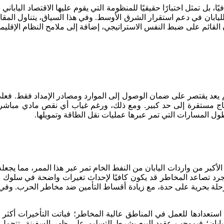
ا، بل تمثل اختبارًا حقيقيًا للمنظومة التي يقوم عليها الاقتصاد اليابان
 لليابان في دعم استقرار الشرق الأوسط. وفي هذا السياق، يتناول المق
ان القائم على ضبط النفس الاستراتيجي، إضافة إلى ملامح النظام الإقلي
عد يقتصر على ضمان الوصول إلى الموارد ومصادر الإمداد فقط. فعلى مدا
تاج مستقرة إلى حد كبير. ومع ذلك، ورغم غياب أي نقص مادي مباش
ول المسارات التي تمر عبرها عمليات نقل الطاقة وتمويلها.
أكبر من واردات اليابان من النفط الخام تمر عبر هذا الممر، مما ي
 تصاعد المخاطر قد يكون كافيًا لإحداث تغيرات واضحة في سلوك ال
حلة بحرية على حدة، مع زيادة أقساط التأمين ضد مخاطر الحرب. وفي ب
ادها للعمل في المناطق عالية المخاطر؛ فباتت التأخيرات أكثر تك
بان؛ فبموجب عقود البيع بشرط التسليم على ظهر السفينة، تتحمل ش