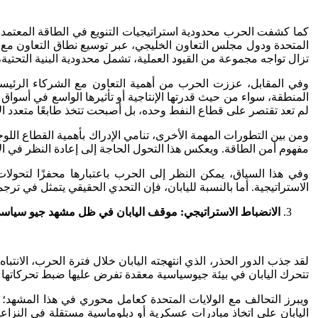
كما كشفت الحرب محدودية استراتيجيات التنويع في الطاقة المعتمدة حا
المتحدة ودول مجلس التعاون الخليجي، عبر توسيع نطاق التعاون مع مور
تزال تواجه مجموعة من القيود العملية، تشمل محدودية البنية التحتية
وفي المقابل، عززت الحرب من أهمية التعاون مع الشركاء الرئيس
المنطقة، سواء من حيث قدرتها الإنتاجية أو تأثيرها الواسع في أسواق ال
لم تعد تقتصر على قطاع النفط وحده، بل أصبحت تتخذ طابعًا متعدد ال
ومن بين التطورات المهمة الأخرى، تنامي الإدراك بأهمية القطاع اللوج
مفهوم أمن الطاقة. ويعكس هذا التحول الحاجة إلى إعادة النظر في الأ
وفي هذا السياق، يمكن النظر إلى الحرب باعتبارها محفزًا لتحول
الاستراتيجية. أما بالنسبة لليابان، فإن التحدي الحقيقي يتمثل في ت
الانضباط الاستراتيجي: موقف اليابان في ظل مشهد جيو سيا
لقد جذب الدور الحذر، الذي انتهجته اليابان خلال فترة الحرب، الانت
تتحرك اليابان في بيئة جيوسياسية معقدة تفرض عليها ضبط تحركاتها 
ويبرز التحالف مع الولايات المتحدة كعامل محوري في هذا المشهد؛ فب
اليابان على اتخاذ مبادرات عسكرية أو دبلوماسية مستقلة في النزاعات