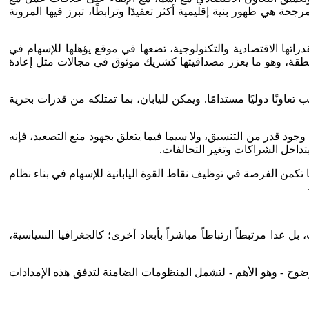
جحة هي ظهور بنية إقليمية أكثر تعقيدًا وترابطًا، تبرز فيها المرونة
اتها الاقتصادية والتكنولوجية، تضعها في موقع يؤهلها للإسهام في
لمنطقة، وهو ما يعزز مصداقيتها كشريك موثوق في مجالات مثل إعادة
اونًا دوليًا مستدامًا. ويمكن لليابان، بما تمتلكه من قدرات بحرية
جود قدر من التنسيق، ولا سيما فيما يتعلق بجهود منع التصعيد، فإنه
داخل الشراكات وتغير التحالفات.
ا تكمن الفرصة في توظيف نقاط القوة اليابانية للإسهام في بناء نظام
غدا مرتبطاً ارتباطاً مباشراً بأبعاد أخرى؛ كالجغرافيا السياسية،
وح - وهو الأهم - لتشمل المنظومات الضامنة لتدفق هذه الإمدادات