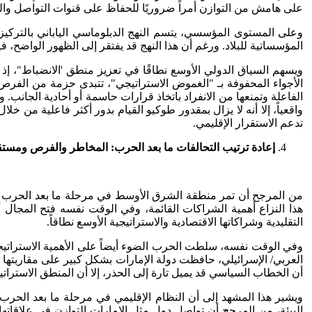
على هامش من التوازن أمراً ضروريًا للحفاظ على قنوات التواصل والن
وعلى المستوى المؤسسي، يتسم النهج الدبلوماسي الياباني بالتركيز 
المؤسساتية للبلاد. ورغم أن هذا النهج قد يفتقر إلى الظهور الواضح، ف
ويسهم السياق الدولي الأوسع نطاقًا في تعزيز منطق 'الانضباط"، 
الأجواء المحفوفة بـ "الغموض الاستراتيجي"، تتبدى حزمة من الفرص 
الفاعلة وتمنعها من الانفراد باتخاذ قرارات حاسمة أو أحادية الجانب. 
واقعياً، إلا أنه لا يزال بمقدور طوكيو القيام بدور أكثر فاعلية من خل
تدعم الاستقرار الإقليمي.
إعادة ترتيب التحالفات ما بعد الحرب: المخاطر والفرص ومستقب
من المرجح أن تمر منطقة الشرق الأوسط في مرحلة ما بعد الحرب بتغير
هذا النزاع أهمية الشراكات القائمة، وفي الوقت نفسه فتح المجال أ
التقليدية وشراكاتها الاقتصادية والاستراتيجية الأوسع نطاقاً.
وفي الوقت نفسه، سلطت الحرب الضوء أيضاً على الأهمية الاستراتيجية لل
العربي/ الإسرائيلي، حافظت دولة الإمارات بشكل كبير على مقاربتها ال
أن الخطاب السياسي قد يميل تارة إلى الحذر، إلا أن المنطق الاستراتيج
ويشير هذا المشهد إلى أن النظام الإقليمي في مرحلة ما بعد الحر
البيئة، من المرجح أن تواصل دول مثل الإمارات التوازن في علاقاتها