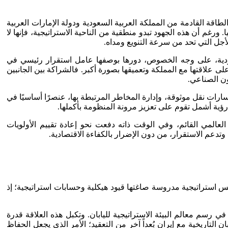
طاقة القادمة من المملكة العربية السعودية ودولة الإمارات العربية
رغم أن هذه الجهود تبدو منطقية من الناحية الاستراتيجية، فإنها لا
أجل التي تحد من سرعة التنويع ومداه.
عودية، على وجه الخصوص، دورها بوصفها عامل استقرار رئيسي في
 على علاقتها مع المملكة وتعميقها بصورة أكبر. فالشراكة بين الجانبين
ون الصناعي.
سارات نقل موثوقة، وإدارة المخاطر المرتبطة بها، عنصرًا أساسيًا في
 رؤية أشمل تقوم على تعزيز مرونة المنظومة بأكملها.
المي القائم، وفي الوقت ذاته دفعت نحو إعادة تقييم الأولويات
تدعم الاستقرار، من دون الإضرار بالكفاءة الاقتصادية.
عكس استراتيجية مدروسة صاغتها قيود هيكلية وحسابات استراتيجية؛ إذ
 رسم معالم البيئة الاستراتيجية لليابان. وتكبل هذه العلاقة قدرة
لتاريخية مع إيران بُعداً آخر من التعقيد؛ الأمر الذي يجعل الحفاظ