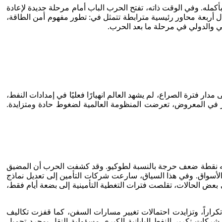
ي بأكمله. وفي الوقت ذاته، تفتح الحرب الباب أمام مرحلة جديدة لإعادة
ال أربعة محاور رئيسية مترابطة تتمثل في: تطور مفهوم أمن الطاقة،
مي والدولي في مرحلة ما بعد الحرب.
ر فترة الصراع، لم يشهد العالم انهيارًا فعليًا في إمدادات النفط،
ر في المعروض، تعرضت المنظومة العالمية لضغوط حادة ومتزايدة.
جعله نقطة ضعف حرجة بالنسبة لطوكيو. وقد كشفت الحرب أن المضيق
أسواق. وفي هذا السياق، سارعت شركات التأمين إلى تعديل نماذج
عض الحالات، تقلصت فترات التغطية التأمينية إلى بضعة أيام فقط،
راراً، وتزايدت احتمالات تغيير مسارات السفن، كما قفزت تكاليف
ركات تكرير النفط اليابانية الكبرى مسؤولية النقل بمجرد تحميل