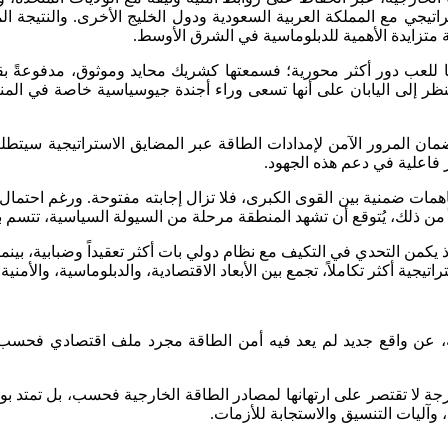
تيجي مع المملكة العربية السعودية ودول الخليج الأخرى. والنتيجة المر
ية متزايدة الأهمية للدبلوماسية في الشرق الأوسط.
 للعب دور أكثر محورية؛ فسمعتها كشريك محايد وموثوق، مدفوعةً بقدر
 يُنظر إلى اليابان على أنها تسعى وراء أجندة جيوسياسية خاصة في ا
 المرور الآمن لإمدادات الطاقة عبر المضايق الاستراتيجية سيتطلب تع
فاعلية في دعم هذه الجهود.
مات ضمنية بين القوى الكبرى، فلا تزال إجابته مفتوحة. ورغم احتمال و
ن ذلك، يُتوقع أن تشهد المنطقة مرحلة من السيولة السياسية، تتسم بت
ذ يكمن التحدي في التكيف مع نظام دولي بات أكثر تعقيداً وضبابية، بينم
يجية أكثر تكاملاً، تجمع بين الأبعاد الاقتصادية، والدبلوماسية، والأمنية.
، عن واقع جديد لم يعد فيه أمن الطاقة مجرد ملف اقتصادي فحسب، بل 
 لا تقتصر على ارتهانها لمصادر الطاقة الخارجية فحسب، بل تمتد بوض
 وآليات التنسيق والاستجابة للأزمات.