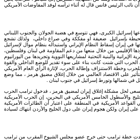
 أن نائب الرئيس فانس قال له أثناء ترأسه لوفد المفاوضات الأمريكي
وعها إسرائيل الكبرى، فهي تتوسع في هضبة الجولان والجنوب اللبناني
 المحيطة بإسرائيل ضعيفة او مفككة وفي صراع داخلي، ولذلك تشجع
ها في إيران إسقاط النظام الإيراني واستبداله بنظام موال لإسرائيل
فوذها الإقليمي من خلال منعها من دعم المقاومة في لبنان وفلسطين،
إيرانية والبنية التحتية لمشاريعها النووية وتجريدها من اليورانيوم
أن الحرب التي شنت كانت بناء على سوء تقدير للوضع الداخلي والقوة
للحرب وخطة الاستنزاف وإطالة الحرب، لإثارة الرأي العام الأمريكي
 للتأثير على الاقتصاد العالمي من خلال إغلاق مضيق هرمز ، مما وضع
يل في شمالها وتورط إسرائيل في جنوب لبنان .
ات تسعى لحل مشكلة إغلاق إيران لمضيق هرمز ، فدخول ترامب الحرب
ليج والأسطول الخامس الأمريكي في البحرين، إن الحرب الأمريكية
 القواعد الأمريكية في المنطقة على اعتبار أن الطائرات الأمريكية
على إيران ولكن هجوم إيران على دول الخليج والأردن انتهاك لسيادة
ج أفسدت خطة ترامب حتى خرج عضو مجلس الشيوخ المقرب من ترامب