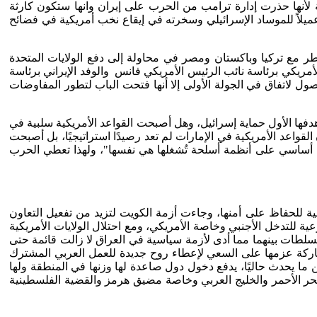
لأنها حذرت إدارة ترامب من الحرب على إيران وانها ستكون كارثة
عميلاً للموساد الإسرائيلي وسخرته في إيقاع نخب أمريكية في فضائح
قطر مع تركيا وباكستان ومصر في محاولة إلى دفع الولايات المتحدة
ريكي برئاسة نائب الرئيس الأمريكي فانس والوفد الإيراني برئاسة
ول لاتفاق في الجولة الأولى إلا أنها فتحت الباب لتطور المفاوضات
دفها الأول حماية إسرائيل، وهل أصبحت القواعد الأمريكية سلبية في
 القواعد الأمريكية في الإمارات لم تعد رصيدًا استراتيجيًا، بل أصبحت
بشكل أساسي على أنظمة أسلحة تُشغلها هي نفسها"، ولهذا تعطي الحرب
يد الدول الخليجية للحفاظ على أمنها، وجاءت أزمة الكويت لتزيد من تفعيل التعاون
 للتدخل الأجنبي وخاصة الأمريكي، ومع احتلال الولايات الأمريكية
سيم السلطات بينهما مما أدى لأزمة سياسية في العراق لا زالت قائمة حتى
ف المشاركة عزمها على السعي لإعطاء روح جديدة للعمل العربي المشترك
 ما يحدث حاليًا، يدفع دخول دول صاعدة لها وزنها في المنطقة ولها
لبحر الأحمر والخليج العربي وخاصة مضيق هرمز والقضية الفلسطينية