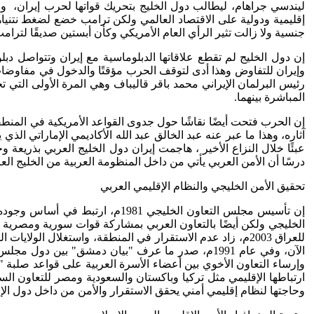
ليندسي جراهام، ليطالب دول الخليج بتحريك قواتها لحرب إيران، و
إقليمية ودولية على الاقتصاد العالمي ولكن ترامب خضع لضغط نتنياهو
جنسية ولا زالت تثير الرأي العام الأمريكي وكأن أبستين صديقًا لترا
إن دول الخليج لم تقطع علاقاتها الدبلوماسية مع إيران وتتواصل دب
وإيران للتفاوض وهذا أدى لتوقف الحرب مؤقتًا والدخول في مفاوضات
رئيس البرلمان الإيراني محمد باقر قاليباف وهي المرة الأولى التي 
المباشرة بينهما.
إن الحرب فتحت أيضًا نقاشًا حول جدوى القواعد الأمريكية في المنطق
آثاره، وهذا ما عبر عنه عبد الخالق عبد الله الأكاديمي الإماراتي الذي
عبئًا خلال النزاع الأخير ، هاجمت إيران دول الخليج العربي بذريعة
درسًا أن الأمن العربي يأتي من داخل المنظومة العربية من الخليج ال
تحقيق الأمن الخليجي والنظام الإقليمي العربي
إن تأسيس مجلس التعاون الخليجي 1
الخليجي ولكن أيضًا بالتعاون العربي بمشاركة قوات سورية ومصرية ف
للعراق 2003م، زاد عدم الاستقرار في المنطقة، واستغلال ال
الآن، وفي عام 1991م، صدر ما عرف "بيان دمشق" بي
وإرساء التعاون الأخوي بين أعضاء الأسرة العربية على قواعد صلبة "
ارتباطها الإقليمي مثل تركيا وباكستان والسعودية ومصر للتعاون ال
وحاجتها لنظام إقليمي أمني يحقق الاستقرار والأمن من داخل دول الإق