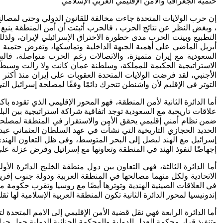
حتمية الجغرافيا والأمن الإقليمي العربي الإسلامي
إن حرب الولايات المتحدة جاءت مخالفة للقانون الدولي وحتى لمصالح 
، وبغض النظر عن نتائج الحرب ، فالحرب أثبتت أن أمن المنطقة ينبع 
أبريل الماضي على أهمية الجبهة الداخلية وتماسكها، وتفرض حتمية 
السعودية مع إيران متميزة، والاتصالات رغم الحرب متواصلة، فال
الاستراتيجية الحكيمة للمملكة، وسلطنة عمان كانت ولا زالت وسيطًا 
الأجنبي، لقد فرضت الولايات المتحدة العقوبات على إيران منذ أكثر 
التوتر في الإقليم لأن واشنطن تتحرك دائمًا وفقًا لمصلحة إسرائيل ا
أما الدائرة الثانية لأمن المنطقة، فهو المحور الإقليمي الذي تقوده با
علاقات تاريخية مع السعودية توجد اتفاقية شراكة استراتيجية بين الب
ضمن نظام أمني إقليمي يحقق الأمن والاستقرار في المنطقة لمصلحة ج
الحديد الحجازي التاريخية التي نشأت في عهد السلطان العثماني ع
إسرائيل مع الهند ليصل إلى البحر المتوسط، وفي ظل التعاون الهندي
إجهاضًا لنفوذ الهند في المنطقة وتعاونها مع إسرائيل وفرض عزلة ع
أما الدائرة الثالثة، فهي التعاون بين دول منطقة الخليج الدائرة 
الاتحادية ولكل منهما مصالحها في المنطقة العربية ودولة جنوب إفريق
في العلاقات الصينية الهندية وتوترها أيضًا مع روسيا وتقرب حكوم
إندونيسيا لمحور الدائرة الثانية تكون المنطقة العربية الإسلامية لها ثق
أما الدائرة الرابعة فهي نقل قضية الأمن الإقليمي إلى الامم المتحدة
وتنفيذ قرار محكمة العدل الدولية والمحكمة الجنائية الدولية حول جرائ