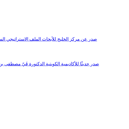
صدر عن مركز الخليج للأبحاث الملف الاستراتيجي السنوي مع بداية عام 2026م، باللغتين العربية والانجليزية وتضمن دراسات تحليلية ورؤى معمقة، 
صدر حديثًا للأكاديمية الكويتية الدكتورة فَيّ مصطفى