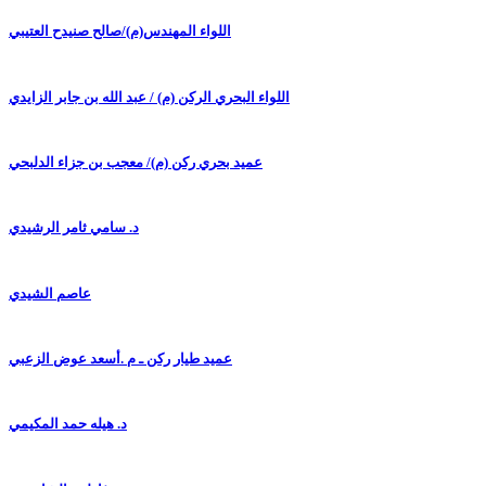
اللواء المهندس(م)/صالح صنيدح العتيبي
اللواء البحري الركن (م) / عبد الله بن جابر الزايدي
عميد بحري ركن (م)/ معجب بن جزاء الدلبحي
د. سامي ثامر الرشيدي
عاصم الشيدي
عميد طيار ركن ـ م .أسعد عوض الزعبي
د. هيله حمد المكيمي