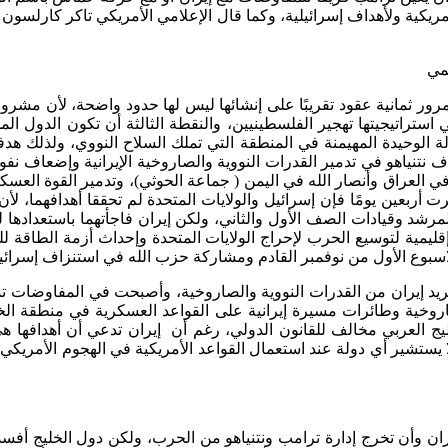
ريكية ولأهداف إسرائيلية، وكما قال الإعلامي الأمريكي تاكر كارلسون
مي
مرور ثمانية عقود تقريبًا على إنشائها ليس لها حدود واضحة، لأن مشر
 استراتيجيتها تهجير الفلسطينيين، والنقطة الثالثة أن تكون الدول
ة الوحيدة المهيمنة في المنطقة التي تملك السلاح النووي، ولذلك هدف
ف نتنياهو في تدمير القدرات النووية والصاروخية الإيرانية وإضعاف ن
راق وأنصار الله في اليمن ( جماعة الحوثي)، وتدمير القوة العسكرية ال
أربعين يومًا فإن إسرائيل والولايات المتحدة لم تحققا أهدافهما، ل
لمرشد وقيادات الصف الأول والثاني، ولكن إيران فاجأتهما باستعدادها 
ا إقليمية لتوسيع الحرب لإحراج الولايات المتحدة وإحداث أزمة الطاقة
لاسبوع الأول من نوفمبر القادم ومشاركة حزب الله في استنزاف إسرائ
و تجريد إيران من القدرات النووية والصاروخية، وأصبحت في المفاوض
وخية وطائرات مسيرة إيرانية على القواعد العسكرية في منطقة الخ
ليج العربي مخالف للقانون الدولي، رغم أن إيران تدعي أن أهدافها هي
يستشير أي دولة عند استعمال القواعد الأمريكية في الهجوم الأمريكي 
إيران وأن تخرج إدارة ترامب ونتنياهو من الحرب، ولكن دول الخلي