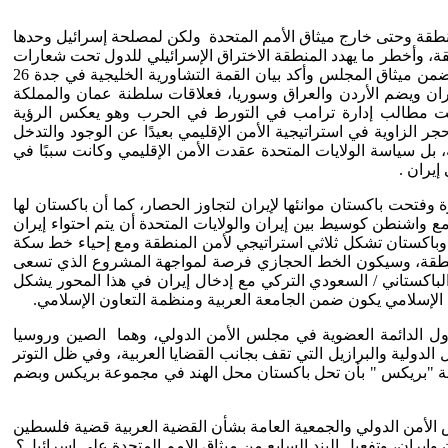
لمنطقة وحتى خارج ميثاق الأمم المتحدة ولكن لمصلحة إسرائيل وحدها
قة، وأخطر ما يهدد المنطقة الاختراق الإسرائيلي للدول تحت شعارات
التطبيع وبينت الحرب مدى خطورة الاختراق الإسرائيلي لإيران، ولذلك فالدائرة الأولى لأمن الخليج هو تعاون دول مجلس التعاون الخليجي ضمن ميثاق المجلس وأكد بيان القمة التشاورية الخليجية في جدة 26
يران ويضم الأردن والعراق وسوريا، فعلاقات سلطنة عمان والمملكة
 رفضت مطالب إدارة ترامب في التورط في الحرب وهو يعكس الرؤية
 الزاوية في استراتيجية الأمن الإقليمي بعيدًا عن الوجود والتدخل
، بل سياسة الولايات المتحدة عقدت الأمن الإقليمي وكانت سببًا في
إيران .
يزة وفتحت باكستان موانئها لإيران لتجاوز الحصار، كما أن باكستان لها
مع واشنطن كوسيط بين إيران والولايات المتحدة أن يتم احتواء إيران
ة وباكستان تشكل ثلاثي استراتيجي لأمن المنطقة ومع إحياء خط سكة
المنطقة، وسيكون الخط الحجازي فرصة لمواجهة المشروع الذي تسعى
الباكستاني / السعودي التركي مع إدخال إيران في هذا المحور يشكل
الإسلامي يكون ضمن الجامعة العربية ومنظمة التعاون الإسلامي.
الدول الدائمة العضوية في مجلس الأمن الدولي، وهما الصين وروسيا
الدولية والبرازيل التي تقف بجانب القضايا العربية، وفي ظل التوتر
موعة "بريكس " بأن تحل باكستان محل الهند في مجموعة بريكس وبضم
جلس الأمن الدولي والجمعية العامة بشأن القضية العربية قضية فلسطين
ن وإيران، وتفعيل البند السابع من ميثاق الامم المتحدة على إسرائيل؟