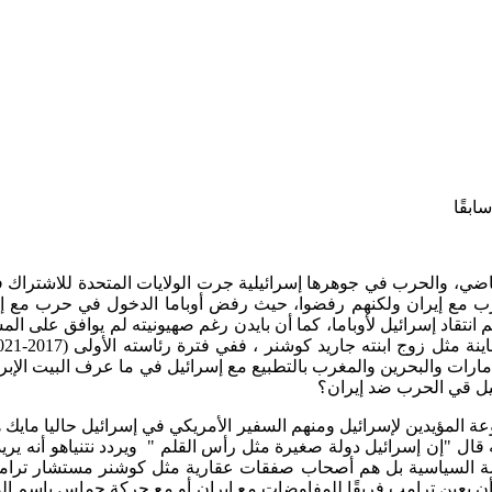
ابقًا
لمتحدة مع إسرائيل حربًا على إيران في 28 فبراير الماضي، والحرب في جوهرها إسرائيلية جرت الول
انيا ـ رغم انتقاد إسرائيل لأوباما، كما أن بايدن رغم صهيونيته لم يوا
ئيل قي الحرب ضد إيران؟
لمؤيدين لإسرائيل ومنهم السفير الأمريكي في إسرائيل حاليا مايك ها
ال "إن إسرائيل دولة صغيرة مثل رأس القلم " ويردد نتنياهو أنه يري
ارسة السياسية بل هم أصحاب صفقات عقارية مثل كوشنر مستشار ترا
 يعين ترامب فريقًا للمفاوضات مع إيران أو مع حركة حماس باسم الولاي