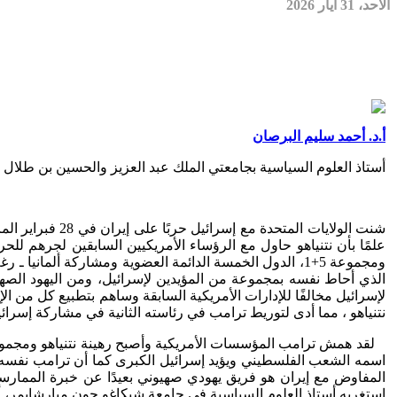
الأحد، 31 أيار 2026
أ.د. أحمد سليم البرصان
أستاذ العلوم السياسية بجامعتي الملك عبد العزيز والحسين بن طلال س
شنت الولايات ا
ومجموعة 5+1، الدول الخمسة الدائمة العضوية ومشاركة ألم
نتنياهو ، مما أدى لتوريط ترامب في رئاسته الثانية في مشاركة إسرا
لقد همش ترامب المؤسسات الأمريكية وأصبح رهينة نتنياهو ومجموعة ا
اسمه الشعب الفلسطيني ويؤيد إسرائيل الكبرى كما أن ترامب نفسه ق
المفاوض مع إيران هو فريق يهودي صهيوني بعيدًا عن خبرة المم
استغربه أستاذ العلوم السياسية في جامعة شيكاغو جون ميارشايمر، أن