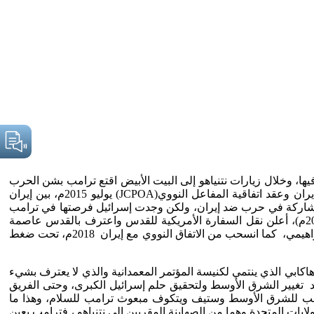
ايات المتحدة للاشتراك فيها، وخلال زيارات نتنياهو إلى البيت الأبيض اقتع ترامب بشن الحرب
علمًا بأن نتنياهو حاول مع الرؤساء الأمريكيين السابقين لجرهم للحرب مع إيران ولكنهم رفضوا، حيث رفض أوباما الدخول في حرب مع إيران وعقد اتفاقية المفاعل النووي(JCPOA) يوليو 2015م، بين إيران
فق على المشاركة في حرب ضد إيران، ولكن وجدت إسرائيل فرصتها في ترامب
الذي أحاط نفسه بمجموعة من المؤيدين لإسرائيل، ومن اليهود الصهاينة مثل زوج ابنته جاريد كوشنر ، ففي فترة رئاسته الأولى (2017-2021م)، أعلن نقل السفارة الأمريكية للقدس واعترف بالقدس عاصمة
لإسرائيل مخالفًا للإدارات الأمريكية السابقة وساهم بتطبيع كل من الإمارات والبحرين والمغرب بالتطبيع مع إسرائيل في ما عرف البيت الإبراهيمي، كما انسحب من الاتفاق النووي مع إيران 2018م، تحت ضغط
كابي الذي ينتمي لكنيسة المؤتمر المعمدانية والذي لا يعترف بشيء
د تغيير الشرق الأوسط ولتحقيق حلم إسرائيل الكبرى، وحتى الفريق
مب للشرق الأوسط وستيف ويتكوف مبعوث ترامب للسلام، وهذا ما
ات المتحدة وهما من الصهاينة المقربين إلى نتنياهو ، فترامب يعين