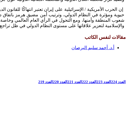
إن الحرب الأمريكية / الإسرائيلية على إيران تعتبر انتهاكًا للقانون
حيوية ومؤثرة في النظام الدولي، وترتيب أمن مضيق هرمز باتفاق دول
شعوب المنطقة وأمنها، ومع التحول في الرأي العام العالمي وخاصة ف
والإسلامية لتعزير علاقاتها على مستوى النظام الدولي في ظل تراجع ا
مقالات لنفس الكاتب
أ.د. أحمد سليم البرصان
العدد 224
العدد 223
العدد 222
العدد 221
العدد 220
العدد 219