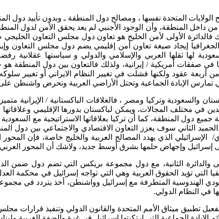
الولايات المتحدة نفسها ، ومصالح دول المنطقة ـ وبدون تأييد دول ا
من داخل المنطقة، وأن الوجود الأجنبي لم يعد يحقق الأمن لدول المنط
الجغرافيا إيجاد صيغة تعاون أمن إقليمي يضم دول مجلس التعاون وإ
سعودية لها ثقلها العربي والإسلامي والدولي و سياستها عقلانية
في صفقات أمريكية / إيرانية، ولذلك فالتعاون بين دول المنطقة هو حجر
من أربعة عقود ولكنها فشلت في تغيير النظام الايراني أو تغيير سلوكه
لتي تمارس الإبادة الجماعية وتحتل الأراضي العربية وتحرض واشنطن على 
كستان والسعودية وتركيا ومصر ، فالعلاقات الباكستانية / الإيرانية متم
لدين في مختلف المجالات، ويمكن لباكستان بدورها الإقليمي وعلاقاتها 
ميع دول المنطقة، كما أن تركيا بعلاقاتها الاستراتيجية مع السعودي
بدالحميد الثاني سوف يعزز التعاون الاقتصادي والاجتماعي بين دول 
/ الإسرائيلي الذي يهدد المصالح العربية والخليج خاصة، فإن المحور 
لى إسرائيل وإجهاض حلمها بشرق أوسط جديد، ولاشك أن المحور العربي 
الأولى والدائرة الثانية، مع دول مجموعة بريكس التي تضم دول ضمن 
يا التي تؤيد الحقوق العربية وهي التي تواجه إسرائيل في محكمة العدل 
ة مودي الهندوسية المتطرفة مع إسرائيل وواشنطن، أخذ يتردد في مج
لها في النظام الدولي.
 لتفعيل تطبيق ميثاق الأمم المتحدة والقانون الدولي وتنفيذ قرارات م
م الإبادة الجماعية التي ارتكبتها إسرائيل في غزة والضفة الغربية ولبنا