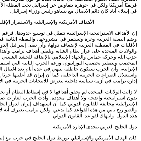
فريقيًا أمريكيًا ولكن في جوهرة يتفاوض عن إسرائيل تحت المظلة الأم
في إسلام أباد كان دائم الاتصال مع نتنياهو رئيس وزراء إسرائيل.
الأهداف الأمريكية والإسرائيلية والاستقرار الإقلي
إن الأهداف الاستراتيجية الإسرائيلية تتمثل في توسيع حدودها، فرغم 
وضم الضفة الغربية وغزة وتستمر في مشروعها، والنقطة الثانية في
الأقليات في المنطقة العربية لإضعاف دولها، وأن تبقى إسرائيل الدول
والولايات المتحدة على غرار نظام الشاه، وتلتقي أهداف ترامب وأهدا
حزب الله وحركة حماس والجهاد الإسلامي بالإضافة للحشد الشعبي في الع
المخصب وتصفير تخصيب اليورانيوم، ورغم الحرب الثانية التي استمرت 
الإيرانية، وأن الحرب ستكون خاطفة تنتهي في عدة أيام بعد اغتيال ا
واستغلال الصراعات الحزبية الداخلية، كما أن إيران قد أعلنتها حربً
إدارة ترامب في أزمة سياسة داخلية تتعرض للانتخابات الحزبية في ا
لا زالت الولايات المتحدة لم تحقق أهدافها لا في إسقاط النظام أ
بدون استراتيجية واضحة ولا أهداف محددة، وأدت الحرب لغارات صار
الإسرائيلية مخالفة للقانون الدولي كما أن استهداف إيران لدول الخ
والصواريخ تأتي من هذه القواعد كما تدعي ولكن ترامب يعترف أنه لا 
هذه الدول وانتهاك لقواعد القانون الدولي .
دول الخليج العربي تتحدى الإدارة الأمريكية
كان الهدف الأمريكي والإسرائيلي توريط دول الخليج في حرب مع 