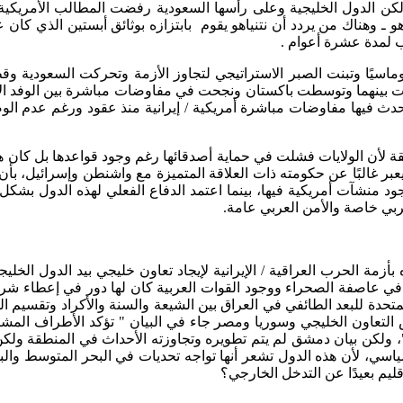
لكن الدول الخليجية وعلى رأسها السعودية رفضت المطالب الأمريكية 
 ـ وهناك من يردد أن نتنياهو يقوم بابتزازه بوثائق أبستين الذي كان 
مب لمدة عشرة أعوام .
لوماسيًا وتبنت الصبر الاستراتيجي لتجاوز الأزمة وتحركت السعودية و
 بينهما وتوسطت باكستان ونجحت في مفاوضات مباشرة بين الوفد الأم
تحدث فيها مفاوضات مباشرة أمريكية / إيرانية منذ عقود ورغم عدم الوص
ة لأن الولايات فشلت في حماية أصدقائها رغم وجود قواعدها بل كان ه
 يعبر غالبًا عن حكومته ذات العلاقة المتميزة مع واشنطن وإسرائيل، بأن
 وجود منشآت أمريكية فيها، بينما اعتمد الدفاع الفعلي لهذه الدول 
عربي خاصة والأمن العربي عامة.
198م، ارتبط في أساس وجوده بأزمة الحرب العراقية / الإيرانية لإيجاد تعاون خليجي ب
ي عاصفة الصحراء ووجود القوات العربية كان لها دور في إعطاء شرعية
ولايات المتحدة للبعد الطائفي في العراق بين الشيعة والسنة والأكراد وتق
ن دول مجلس التعاون الخليجي وسوريا ومصر جاء في البيان " تؤكد الأطرا
، ولكن بيان دمشق لم يتم تطويره وتجاوزته الأحداث في المنطقة ولكن
سياسي، لأن هذه الدول تشعر أنها تواجه تحديات في البحر المتوسط وا
ليم بعيدًا عن التدخل الخارجي؟