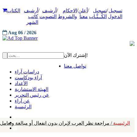
/
/
/
/
/
تسجيل
تسجيل
أعلن
الاحكام
أرشيف
أرشيف
الكتاب
الدخول
الكُــتَّـاب
معنا
والشروط
التصويت
كاتب
الشهر
Aug 06 / 2026
إشترك الآن!
تواصل معنا
دراسات آراء
آراء بودكاست
الأعداد
الهيئة الاستشارية
عن رئيس التحرير
عن آراء
الرئيسية
الرئيسية
/ مراجعة نظر العرب لإيران بدون انفعال أو مبالغة وتعامل م