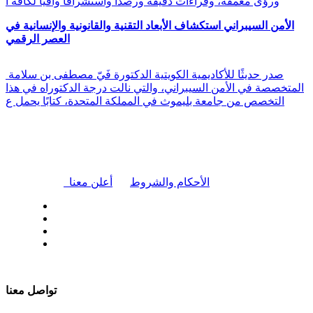
ورؤى معمقة، وقراءات دقيقة ورصدًا واستشرافًا وافيًا لكافة أ
الأمن السيبراني استكشاف الأبعاد التقنية والقانونية والإنسانية في
العصر الرقمي
صدر حديثًا للأكاديمية الكويتية الدكتورة فَيّ مصطفى بن سلامة
المتخصصة في الأمن السيبراني، والتي نالت درجة الدكتوراه في هذا
التخصص من جامعة بليموث في المملكة المتحدة، كتابًا يحمل ع
|
الأحكام والشروط
أعلن معنا
| تابعنا على
تواصل معنا