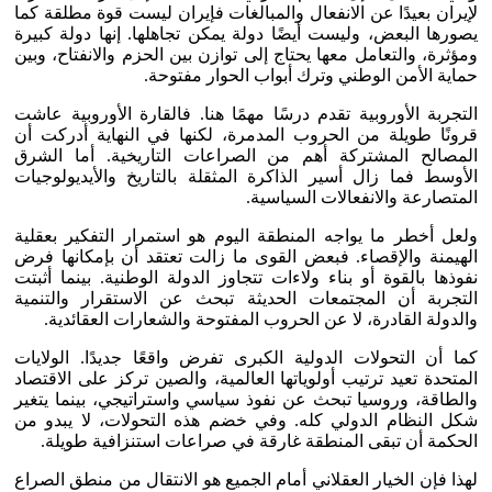
لإيران بعيدًا عن الانفعال والمبالغات فإيران ليست قوة مطلقة كما
يصورها البعض، وليست أيضًا دولة يمكن تجاهلها. إنها دولة كبيرة
ومؤثرة، والتعامل معها يحتاج إلى توازن بين الحزم والانفتاح، وبين
حماية الأمن الوطني وترك أبواب الحوار مفتوحة.
التجربة الأوروبية تقدم درسًا مهمًا هنا. فالقارة الأوروبية عاشت
قرونًا طويلة من الحروب المدمرة، لكنها في النهاية أدركت أن
المصالح المشتركة أهم من الصراعات التاريخية. أما الشرق
الأوسط فما زال أسير الذاكرة المثقلة بالتاريخ والأيديولوجيات
المتصارعة والانفعالات السياسية.
ولعل أخطر ما يواجه المنطقة اليوم هو استمرار التفكير بعقلية
الهيمنة والإقصاء. فبعض القوى ما زالت تعتقد أن بإمكانها فرض
نفوذها بالقوة أو بناء ولاءات تتجاوز الدولة الوطنية. بينما أثبتت
التجربة أن المجتمعات الحديثة تبحث عن الاستقرار والتنمية
والدولة القادرة، لا عن الحروب المفتوحة والشعارات العقائدية.
كما أن التحولات الدولية الكبرى تفرض واقعًا جديدًا. الولايات
المتحدة تعيد ترتيب أولوياتها العالمية، والصين تركز على الاقتصاد
والطاقة، وروسيا تبحث عن نفوذ سياسي واستراتيجي، بينما يتغير
شكل النظام الدولي كله. وفي خضم هذه التحولات، لا يبدو من
الحكمة أن تبقى المنطقة غارقة في صراعات استنزافية طويلة.
لهذا فإن الخيار العقلاني أمام الجميع هو الانتقال من منطق الصراع