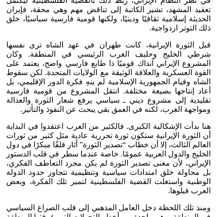
في نظر النظام الإيراني، ربط ذلك بالقضية الفلسطينية ليكتمل
تعقيد المشهد، تشير الكاتبة إلى تناقض مهم وهي محقة، فإيران
الحديثة إسلامية ثقافيًا ودينيًا، ولكنها قومية فارسية سياسيًا، خلق
ذلك التوتر ازدواجية.
قبل الثورة الإيرانية، كانت طهران في عهد الشاه ترى نفسها
شرطي الخليج وحليف الغرب الرئيسي في المنطقة. وكان
المشروع الإيراني آنذاك قوميًا ذا طابع فارسي واضح، يعتمد على
القوة العسكرية والعلاقة الوثيقة مع الولايات المتحدة. لكن سقوط
الشاه وقيام الجمهورية الإسلامية لم ينهِ فكرة الدور الإقليمي، بل
أعاد إنتاجها بصيغة مختلفة. انتقل المشروع من قومية فارسية
تقليدية إلى مشروع ديني ـ سياسي يرفع شعار الثورة والعدالة
ومواجهة الغرب، لكنه في العمق بقي يبحث عن النفوذ والتأثير.
هنا بدأت الإشكالية الكبرى. فالكثير من العرب اعتقدوا في البداية
أن الثورة الإيرانية ستكون ثورة تحررية عادية مثل كثير من ثورات
العالم الثالث، إلا أن خطاب “تصدير الثورة” أثار قلقًا مبكرًا في دول
الخليج والدول العربية عمومًا. خاصة عندما سطر في قلب الدستور
الإيراني، لأن معنى تصدير الثورة لم يكن مجرد التعاطف الفكري،
بل محاولة خلق امتدادات سياسية وتنظيمية تتجاوز حدود الدولة
الوطنية واستغلت القضية الفلسطينية لتمير تلك الفكرة، وبعض
العرب قبلوها.
ومنذ تلك اللحظة دخل العامل المذهبي إلى قلب الصراع السياسي
في المنطقة، وهي واحدة من أخطر التحولات التي عرفتها المنطقة