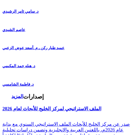
د. سامي ثامر الرشيدي
عاصم الشيدي
عميد طيار ركن ـ م .أسعد عوض الزعبي
د. هيله حمد المكيمي
د. فاطمة الشامسي
إصدارات
المزيد
الملف الاستراتيجي لمركز الخليج للأبحاث لعام 2026
صدر عن مركز الخليج للأبحاث الملف الاستراتيجي السنوي مع بداية
عام 2026م، باللغتين العربية والانجليزية وتضمن دراسات تحليلية