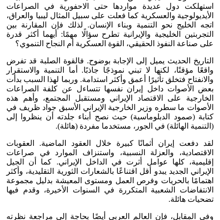
استهلكت دول عديدة مواردها حتى الاحفورية في الصراعات
الأيديولوجية والعسكرية كما فعلت على سبيل المثال ليبيا والعراق،
اتجه الخليج نحو التنمية وبناء الإنسان. لذلك فإن المقارنة بين
التجربتين الخليجية والإيرانية تطرح سؤالًا مهمًا: أيهما أكثر قدرة
على صناعة النفوذ الحقيقي، القوة العسكرية أم النجاح التنموي؟
التاريخ الحديث يميل إلى الإجابة بوضوح. فالقوة الصلبة قد تفرض
واقعًا مؤقتًا، لكنها لا تبني نموذجًا جاذبًا. أما التنمية والاستقرار
والانفتاح فتخلق تأثيرًا أعمق وأكثر استدامة. وربما لهذا السبب بدأت
بعض الأصوات داخل إيران نفسها تتساءل عن كلفة الصراعات
الخارجية على الاقتصاد الإيراني ومستقبل المجتمع، وأهم هذه
الأصوات ما سطره وزير الخارجية الإيراني الأسبق جواد ظريف في
كتابة (صمود الدبلوماسية) حيث نصح أبناء جلدته أن ينظروا إلى
(التنمية الهائلة) في الجور، مستخدما مفردة (هائلة).
لقد دفعت إيران أثمانًا كبيرة خلال العقود الماضية. العقوبات
الاقتصادية، والعزلة النسبية، واستنزاف الموارد في صراعات
إقليمية، كلها عوامل أثرت في الداخل الإيراني. كما أن الجيل
الإيراني الجديد يبدو أقل اقتناعًا بالشعارات الثورية التقليدية، وأكثر
اهتمامًا بالحريات وفرص العمل ومستوى المعيشة بدليل مجموعة
الانتفاضات الشعبية المتكررة في السنوات الأخيرة، وقدم فيها
تضحيات هائلة.
وفي المقابل، فإن العالم العربي أيضًا بحاجة إلى مراجعة نظرته