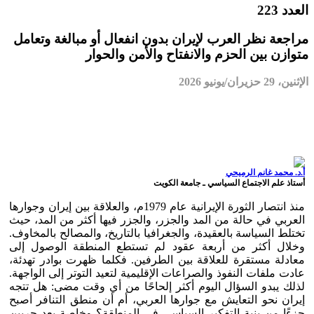
العدد 223
مراجعة نظر العرب لإيران بدون انفعال أو مبالغة وتعامل
متوازن بين الحزم والانفتاح والأمن والحوار
الإثنين، 29 حزيران/يونيو 2026
أ.د. محمد غانم الرميحي
أستاذ علم الاجتماع السياسي ـ جامعة الكويت
منذ انتصار الثورة الإيرانية عام 1979م، والعلاقة بين إيران وجوارها
العربي في حالة من المد والجزر، والجزر فيها أكثر من المد، حيث
تختلط السياسة بالعقيدة، والجغرافيا بالتاريخ، والمصالح بالمخاوف.
وخلال أكثر من أربعة عقود لم تستطع المنطقة الوصول إلى
معادلة مستقرة للعلاقة بين الطرفين. فكلما ظهرت بوادر تهدئة،
عادت ملفات النفوذ والصراعات الإقليمية لتعيد التوتر إلى الواجهة.
لذلك يبدو السؤال اليوم أكثر إلحاحًا من أي وقت مضى: هل تتجه
إيران نحو التعايش مع جوارها العربي، أم أن منطق التنافر أصبح
جزءًا من بنية التفكير السياسي في المنطقة؟ وخاصة بعد حربين