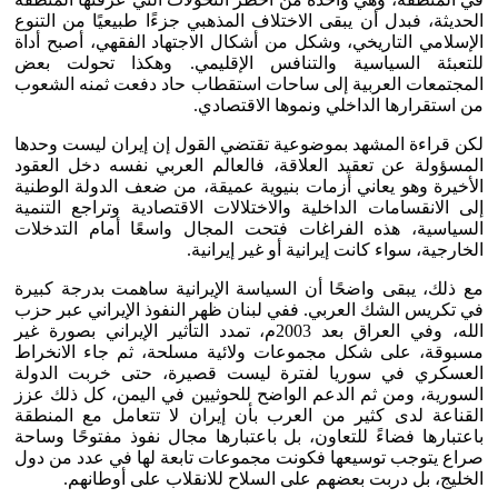
الحديثة، فبدل أن يبقى الاختلاف المذهبي جزءًا طبيعيًا من التنوع
الإسلامي التاريخي، وشكل من أشكال الاجتهاد الفقهي، أصبح أداة
للتعبئة السياسية والتنافس الإقليمي. وهكذا تحولت بعض
المجتمعات العربية إلى ساحات استقطاب حاد دفعت ثمنه الشعوب
من استقرارها الداخلي ونموها الاقتصادي.
لكن قراءة المشهد بموضوعية تقتضي القول إن إيران ليست وحدها
المسؤولة عن تعقيد العلاقة، فالعالم العربي نفسه دخل العقود
الأخيرة وهو يعاني أزمات بنيوية عميقة، من ضعف الدولة الوطنية
إلى الانقسامات الداخلية والاختلالات الاقتصادية وتراجع التنمية
السياسية، هذه الفراغات فتحت المجال واسعًا أمام التدخلات
الخارجية، سواء كانت إيرانية أو غير إيرانية.
مع ذلك، يبقى واضحًا أن السياسة الإيرانية ساهمت بدرجة كبيرة
في تكريس الشك العربي. ففي لبنان ظهر النفوذ الإيراني عبر حزب
الله، وفي العراق بعد 2003م، تمدد التأثير الإيراني بصورة غير
مسبوقة، على شكل مجموعات ولائية مسلحة، ثم جاء الانخراط
العسكري في سوريا لفترة ليست قصيرة، حتى خربت الدولة
السورية، ومن ثم الدعم الواضح للحوثيين في اليمن، كل ذلك عزز
القناعة لدى كثير من العرب بأن إيران لا تتعامل مع المنطقة
باعتبارها فضاءً للتعاون، بل باعتبارها مجال نفوذ مفتوحًا وساحة
صراع يتوجب توسيعها فكونت مجموعات تابعة لها في عدد من دول
الخليج، بل دربت بعضهم على السلاح للانقلاب على أوطانهم.