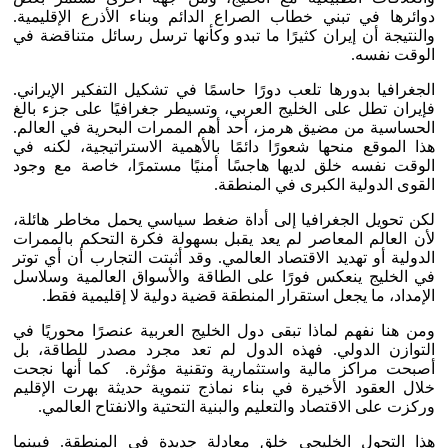
دوائرها في تبني خطاب الصراع الدائم وبناء الأذرع الإقليمية.
والنتيجة أن إيران كثيرًا ما تبدو وكأنها ترسل رسائل متناقضة في
الوقت نفسه.
الجغرافيا بدورها تلعب دورًا حاسمًا في تشكيل التفكير الإيراني.
فإيران تطل على الخليج العربي، وتسيطر جغرافيًا على جزء بالغ
الحساسية من مضيق هرمز، أحد أهم الممرات البحرية في العالم.
هذا الموقع منحها شعورًا دائمًا بالأهمية الاستراتيجية، لكنه في
الوقت نفسه خلق لديها هاجسًا أمنيًا مستمرًا، خاصة مع وجود
القوى الدولية الكبرى في المنطقة.
لكن تحويل الجغرافيا إلى أداة ضغط سياسي يحمل مخاطر هائلة،
لأن العالم المعاصر لم يعد يقبل بسهولة فكرة التحكم بالممرات
الدولية أو تهديد الاقتصاد العالمي. وقد أثبتت التجارب أن أي توتر
في الخليج ينعكس فورًا على الطاقة والأسواق العالمية وسلاسل
الإمداد، ما يجعل استقرار المنطقة قضية دولية لا إقليمية فقط.
ومن هنا نفهم لماذا تبقى دول الخليج العربية عنصرًا محوريًا في
التوازن الدولي. فهذه الدول لم تعد مجرد مصدر للطاقة، بل
أصبحت مراكز مالية واستثمارية وتقنية مؤثرة. كما أنها نجحت
خلال العقود الأخيرة في بناء نماذج تنموية حديثة بهرت الإقليم
وركزت على الاقتصاد والتعليم والبنية التحتية والانفتاح العالمي.
هذا التحول الخليجي خلق معادلة جديدة في المنطقة. فبينما