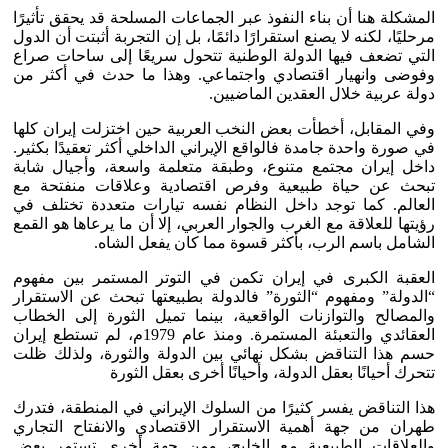
المشكلة هنا أن بناء النفوذ عبر الجماعات المسلحة قد يحقق تأثيرًا
مرحليًا، لكنه لا يصنع استقرارًا دائمًا، بل إن التجربة أثبتت أن الدول
التي تضعف فيها الدولة الوطنية تتحول سريعًا إلى ساحات صراع
وفوضى وانهيار اقتصادي واجتماعي. وهذا ما حدث في أكثر من
دولة عربية خلال العقدين الماضيين.
وفي المقابل، أخطأت بعض النخب العربية حين اختزلت إيران كلها
في صورة واحدة جامدة فالواقع الإيراني الداخلي أكثر تعقيدًا بكثير.
داخل إيران مجتمع متنوع، وطبقة متعلمة واسعة، وأجيال شابة
تبحث عن حياة طبيعية وفرص اقتصادية وعلاقات منفتحة مع
العالم. كما توجد داخل النظام نفسه تيارات متعددة تختلف في
رؤيتها للعلاقة مع الغرب والجوار العربي، إلا أن ما يرعاها هو القمع
الشامل باسم الرب، بأكثر قسوة مما كان يفعل الشاه.
العقبة الكبرى في إيران تكمن في التوتر المستمر بين مفهوم
“الدولة” ومفهوم “الثورة” فالدولة بطبيعتها تبحث عن الاستقرار
والمصالح والتوازنات الواقعية، بينما تميل الثورة إلى الخطاب
العقائدي والتعبئة المستمرة. ومنذ عام 1979م، لم تستطع إيران
حسم هذا التناقض بشكل نهائي بين الدولة والثورة، ولذلك ظلت
تتحرك أحيانًا بعقل الدولة، وأحيانًا أخرى بعقل الثورة
هذا التناقض يفسر كثيرًا من السلوك الإيراني في المنطقة، فتدرك
طهران من جهة أهمية الاستقرار الاقتصادي والانفتاح التجاري
والعلاقات الطبيعية مع الخليج، ومن جهة أخرى تستمر بعض