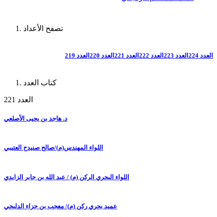
تصفح الأعداد
العدد 224
العدد 223
العدد 222
العدد 221
العدد 220
العدد 219
كتاب العدد
العدد 221
د. هاجد بن يحيى الأصلعي
اللواء المهندس(م)/صالح صنيدح العتيبي
اللواء البحري الركن (م) / عبد الله بن جابر الزايدي
عميد بحري ركن (م)/ معجب بن جزاء الدلبحي