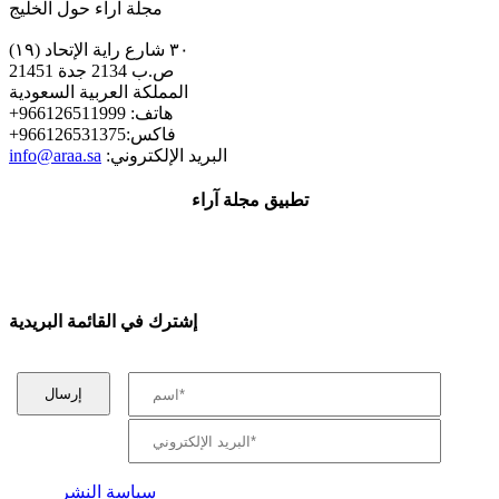
مجلة اراء حول الخليج
٣٠ شارع راية الإتحاد (١٩)
ص.ب 2134 جدة 21451
المملكة العربية السعودية
+هاتف: 966126511999
+فاكس:966126531375
:البريد الإلكتروني
info@araa.sa
تطبيق مجلة آراء
إشترك في القائمة البريدية
سياسة النشر