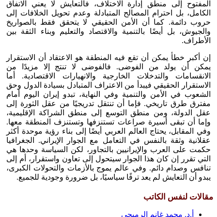
المفتوح إلى منطق إدارة الاختلاف، فالتعايش لا يعني الاتفاق
الكامل، بل احترام المصالح المتبادلة وعدم تحويل الخلافات إلى
حروب دائمة. كما أن الأمن الحقيقي لا يتحقق فقط بالصواريخ
والجيوش، بل أيضًا بالتنمية والاقتصاد والتعليم وبناء الثقة بين
الأطراف.
إن أكبر خطأ يمكن أن تقع فيه المنطقة هو الاعتقاد أن الاستقرار
يمكن أن يولد من الفوضى. فالفوضى لا تنتج إلا مزيدًا من
الانقسامات والتدخلات الخارجية والانهيارات الاقتصادية. أما
الاستقرار الحقيقي فيبدأ من الاعتراف المتبادل بسيادة الدول وحق
الشعوب في الأمن والتنمية وفي النهاية، تبدو إيران اليوم أمام
مفترق طرق تاريخي. فإما أن تنتقل تدريجيًا من عقل الثورة إلى
عقل الدولة، ومن منطق التوسع إلى منطق الشراكة الإقليمية،
وإما أن تبقى أسيرة صراعات تستنزفها وتستنزف المنطقة معها.
وفي المقابل، يحتاج العالم العربي أيضًا إلى بناء رؤية موحدة أكثر
عقلانية وثقة بالنفس في التعامل مع الجوار الإيراني. الجغرافيا
حكمت على العرب والإيرانيين بالتجاور، لكن السياسة وحدها هي
التي تقرر إن كان هذا الجوار سيتحول إلى تعاون واستقرار، أم إلى
تنافس وصدام دائم. وفي عالم يموج بالأزمات والتحولات الكبرى،
يبدو أن التعايش لم يعد ترفًا سياسيًا، بل ضرورة وجودية للجميع.
مقالات لنفس الكاتب
أ.د. محمد غانم الرميحي