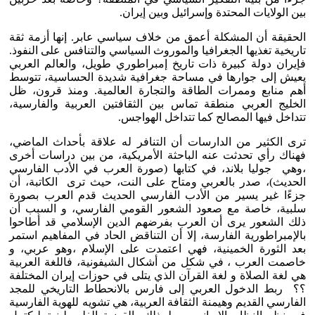
بين الولايات المحتدة وإسرائيل وبين إيران.
الحقيقة أن المشكلة أعمق من خلاف سياسي عابر. إنها أزمة ثقة
تاريخية تغذيها الجغرافيا والموروث السياسي والتنافس على النفوذ.
فإيران دولة كبيرة ذات تاريخ إمبراطوري طويل، والعالم العربي
يعيش إلى جوارها في مساحة جغرافية شديدة الحساسية، تتوسط
أهم منابع وممرات الطاقة والتجارة العالمية. ومنذ قرون، ظل
الخليج العربي منطقة تماس بين الثقافتين العربية والفارسية،
تتداخل فيها المصالح كما تتداخل الهواجس.
ترى الكثير من الدارسات أن التنافر له علاقة بأحداث الماضي،
فهناك رأي تحدثت عنه الباحثة الأمريكية، من بين دراسات أخرى
،وهي جوليا بلاند، في كتابها (صورة العرب في الأدب الفارسي
الحديث)، صدر بالعربي ومتاح على النت، حيث ترى الكاتبة، أن
جزءًا غير يسير من الأدب الفارسي الحديث قدم العرب بصورة
سلبية، خاصة مع صعود الشعور القومي الفارسي، و السبب أن
ذلك الشعور يرى أن العرب بفرضهم الدين الإسلامي قد أطاحوا
بالإمبراطورية الفارسة، إلا أن التناقض الحاد في المفاهيم استمر
بعد الثورة الخمينية، فهي اعتمدت على الإسلام ،وهو عربي، و
خاصمت العرب ، في شكل من أشكال الشيفونية، فاللغة العربية
هي لغة الصلاة و لغة القرآن الذي يتلى في حوزات إيران المختلفة
؟؟ ربط الدخول العربي إلى فارس بالانحطاط التاريخي للمجد
الفارسي القديم وهيمنة الثقافة العربية، هي تشويه للهوية الفارسية