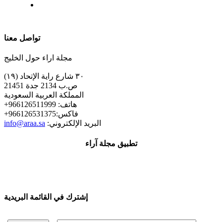
| تابعنا على
تواصل معنا
مجلة اراء حول الخليج
٣٠ شارع راية الإتحاد (١٩)
ص.ب 2134 جدة 21451
المملكة العربية السعودية
+هاتف: 966126511999
+فاكس:966126531375
:البريد الإلكتروني
info@araa.sa
تطبيق مجلة آراء
إشترك في القائمة البريدية