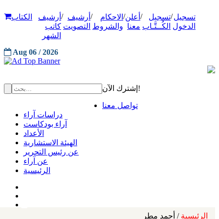
/
/
/
/
/
تسجيل
تسجيل
أعلن
الاحكام
أرشيف
أرشيف
الكتاب
الدخول
الكُــتَّـاب
معنا
والشروط
التصويت
كاتب
الشهر
Aug 06 / 2026
إشترك الآن!
تواصل معنا
دراسات آراء
آراء بودكاست
الأعداد
الهيئة الاستشارية
عن رئيس التحرير
عن آراء
الرئيسية
الرئيسية
/ أحمد مطر