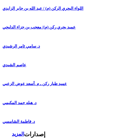
اللواء البحري الركن (م) / عبد الله بن جابر الزايدي
عميد بحري ركن (م)/ معجب بن جزاء الدلبحي
د. سامي ثامر الرشيدي
عاصم الشيدي
عميد طيار ركن ـ م .أسعد عوض الزعبي
د. هيله حمد المكيمي
د. فاطمة الشامسي
إصدارات
المزيد