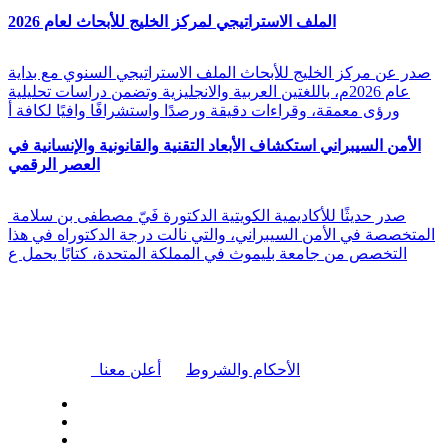
الملف الاستراتيجي لمركز الخليج للأبحاث لعام 2026
صدر عن مركز الخليج للأبحاث الملف الاستراتيجي السنوي مع بداية
عام 2026م، باللغتين العربية والانجليزية وتضمن دراسات تحليلية
ورؤى معمقة، وقراءات دقيقة ورصدًا واستشرافًا وافيًا لكافة أ
الأمن السيبراني استكشاف الأبعاد التقنية والقانونية والإنسانية في
العصر الرقمي
صدر حديثًا للأكاديمية الكويتية الدكتورة فَيّ مصطفى بن سلامة
المتخصصة في الأمن السيبراني، والتي نالت درجة الدكتوراه في هذا
التخصص من جامعة بليموث في المملكة المتحدة، كتابًا يحمل ع
|
الأحكام والشروط
أعلن معنا