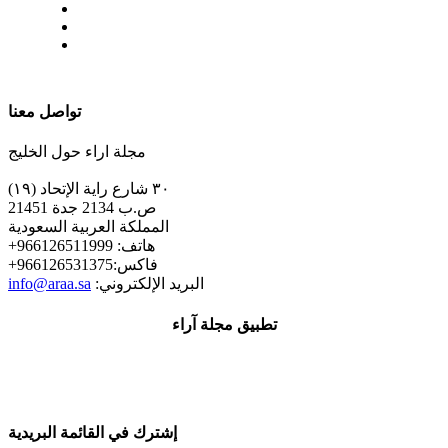
| تابعنا على
تواصل معنا
مجلة اراء حول الخليج
٣٠ شارع راية الإتحاد (١٩)
ص.ب 2134 جدة 21451
المملكة العربية السعودية
+هاتف: 966126511999
+فاكس:966126531375
:البريد الإلكتروني
info@araa.sa
تطبيق مجلة آراء
إشترك في القائمة البريدية