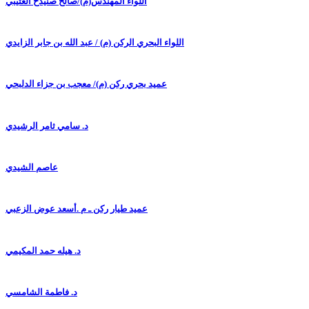
اللواء المهندس(م)/صالح صنيدح العتيبي
اللواء البحري الركن (م) / عبد الله بن جابر الزايدي
عميد بحري ركن (م)/ معجب بن جزاء الدلبحي
د. سامي ثامر الرشيدي
عاصم الشيدي
عميد طيار ركن ـ م .أسعد عوض الزعبي
د. هيله حمد المكيمي
د. فاطمة الشامسي