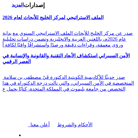
إصدارات
المزيد
الملف الاستراتيجي لمركز الخليج للأبحاث لعام 2026
صدر عن مركز الخليج للأبحاث الملف الاستراتيجي السنوي مع بداية
عام 2026م، باللغتين العربية والانجليزية وتضمن دراسات تحليلية
ورؤى معمقة، وقراءات دقيقة ورصدًا واستشرافًا وافيًا لكافة أ
الأمن السيبراني استكشاف الأبعاد التقنية والقانونية والإنسانية في
العصر الرقمي
صدر حديثًا للأكاديمية الكويتية الدكتورة فَيّ مصطفى بن سلامة
المتخصصة في الأمن السيبراني، والتي نالت درجة الدكتوراه في هذا
التخصص من جامعة بليموث في المملكة المتحدة، كتابًا يحمل ع
|
الأحكام والشروط
أعلن معنا