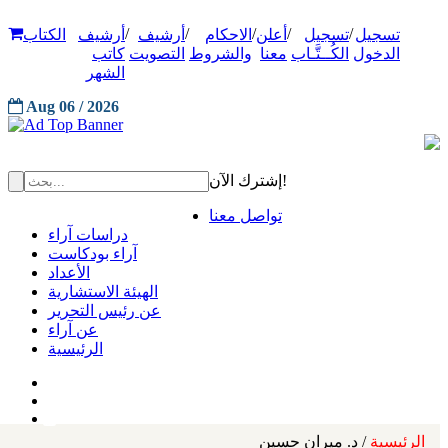
/
/
/
/
/
تسجيل
تسجيل
أعلن
الاحكام
أرشيف
أرشيف
الكتاب
الدخول
الكُــتَّـاب
معنا
والشروط
التصويت
كاتب
الشهر
Aug 06 / 2026
إشترك الآن!
تواصل معنا
دراسات آراء
آراء بودكاست
الأعداد
الهيئة الاستشارية
عن رئيس التحرير
عن آراء
الرئيسية
الرئيسية
/ د. ميران حسين