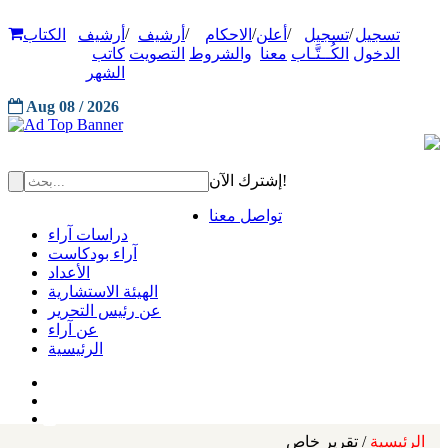
/
/
/
/
/
تسجيل
تسجيل
أعلن
الاحكام
أرشيف
أرشيف
الكتاب
الدخول
الكُــتَّـاب
معنا
والشروط
التصويت
كاتب
الشهر
Aug 08 / 2026
إشترك الآن!
تواصل معنا
دراسات آراء
آراء بودكاست
الأعداد
الهيئة الاستشارية
عن رئيس التحرير
عن آراء
الرئيسية
الرئيسية
/ تقرير خاص