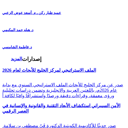
عميد طيار ركن ـ م .أسعد عوض الزعبي
د. هيله حمد المكيمي
د. فاطمة الشامسي
إصدارات
المزيد
الملف الاستراتيجي لمركز الخليج للأبحاث لعام 2026
صدر عن مركز الخليج للأبحاث الملف الاستراتيجي السنوي مع بداية
عام 2026م، باللغتين العربية والانجليزية وتضمن دراسات تحليلية
ورؤى معمقة، وقراءات دقيقة ورصدًا واستشرافًا وافيًا لكافة أ
الأمن السيبراني استكشاف الأبعاد التقنية والقانونية والإنسانية في
العصر الرقمي
صدر حديثًا للأكاديمية الكويتية الدكتورة فَيّ مصطفى بن سلامة