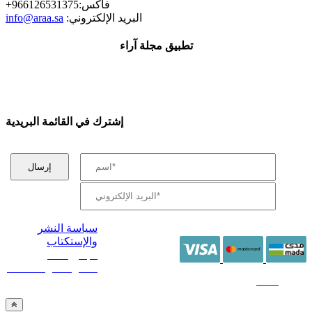
+فاكس:966126531375
:البريد الإلكتروني
info@araa.sa
تطبيق مجلة آراء
إشترك في القائمة البريدية
سياسة النشر
والإستكتاب
/ جميع الحقوق
محفوظة آراء 2014 -
2026