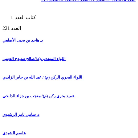
كتاب العدد
العدد 221
د. هاجد بن يحيى الأصلعي
اللواء المهندس(م)/صالح صنيدح العتيبي
اللواء البحري الركن (م) / عبد الله بن جابر الزايدي
عميد بحري ركن (م)/ معجب بن جزاء الدلبحي
د. سامي ثامر الرشيدي
عاصم الشيدي