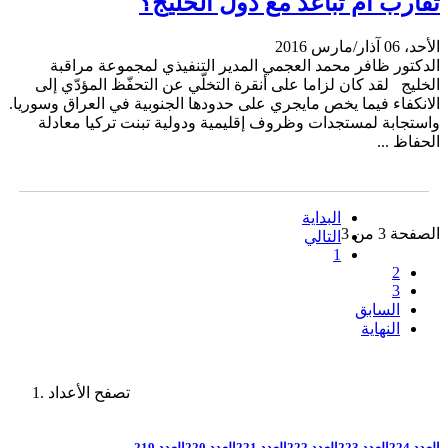
تقارب أم تباعد مع دول الخليج؟
الأحد، 06 آذار/مارس 2016
الدكتور ظافر محمد العجمي المدير التنفيذي لمجموعة مراقبة
الخليج لقد كان لزاما على أنقرة التخلّي عن التحفّظ المؤدّي إلى
الانكفاء فيما يخص مايجري على حدودها الجنوبية في العراق وسوريا.
واستجابة لمستجدات وظروف إقليمية ودولية تبنت تركيا معادلة
الحفاظ ...
البداية
الصفحة 3 من 3
التالي
1
2
3
السابق
النهاية
تصفح الأعداد
العدد 224
العدد 223
العدد 222
العدد 221
العدد 220
العدد 219