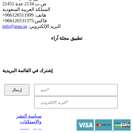
ص.ب 2134 جدة 21451
المملكة العربية السعودية
+هاتف: 966126511999
+فاكس:966126531375
:البريد الإلكتروني
info@araa.sa
تطبيق مجلة آراء
إشترك في القائمة البريدية
سياسة النشر
والإستكتاب
/ جميع الحقوق
محفوظة آراء 2014 -