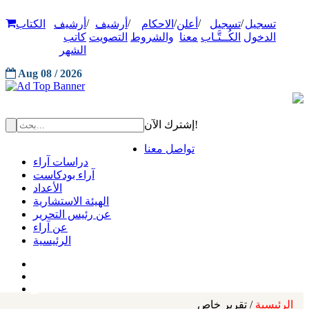
/
/
/
/
/
تسجيل
تسجيل
أعلن
الاحكام
أرشيف
أرشيف
الكتاب
الدخول
الكُــتَّـاب
معنا
والشروط
التصويت
كاتب
الشهر
Aug 08 / 2026
إشترك الآن!
تواصل معنا
دراسات آراء
آراء بودكاست
الأعداد
الهيئة الاستشارية
عن رئيس التحرير
عن آراء
الرئيسية
الرئيسية
/ تقرير خاص