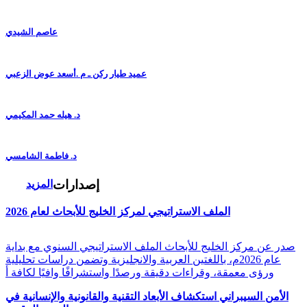
عاصم الشيدي
عميد طيار ركن ـ م .أسعد عوض الزعبي
د. هيله حمد المكيمي
د. فاطمة الشامسي
إصدارات
المزيد
الملف الاستراتيجي لمركز الخليج للأبحاث لعام 2026
صدر عن مركز الخليج للأبحاث الملف الاستراتيجي السنوي مع بداية
عام 2026م، باللغتين العربية والانجليزية وتضمن دراسات تحليلية
ورؤى معمقة، وقراءات دقيقة ورصدًا واستشرافًا وافيًا لكافة أ
الأمن السيبراني استكشاف الأبعاد التقنية والقانونية والإنسانية في