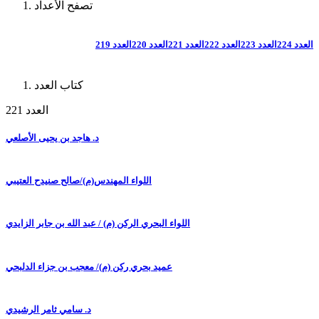
تصفح الأعداد
العدد 224
العدد 223
العدد 222
العدد 221
العدد 220
العدد 219
كتاب العدد
العدد 221
د. هاجد بن يحيى الأصلعي
اللواء المهندس(م)/صالح صنيدح العتيبي
اللواء البحري الركن (م) / عبد الله بن جابر الزايدي
عميد بحري ركن (م)/ معجب بن جزاء الدلبحي
د. سامي ثامر الرشيدي