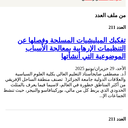
من ملف العدد
العدد 211
تفكيك الميليشيات المسلحة وفصلها عن
التنظيمات الإرهابية بمعالجة الأسباب
الموضوعية التي أنشأتها
الأحد، 29 حزيران/يونيو 2025
أ.د. مصطفى صايجأستاذ التعليم العالي بكلية العلوم السياسية
والعلاقات الدولية جامعة الجزائر3 تصنف منطقة الساحل الإفريقي
من أكثر المناطق خطورة في العالم، لاسيما فيما يعرف بالمثلث
الحدودي الذي يربط كل من مالي، بوركينافاسو والنيجر، حيث تنشط
الجماعات الإ...
العدد 211