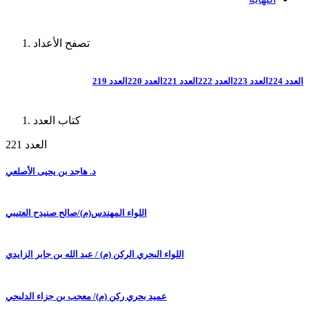
تصفح الأعداد
العدد 224
العدد 223
العدد 222
العدد 221
العدد 220
العدد 219
كتاب العدد
العدد 221
د. هاجد بن يحيى الأصلعي
اللواء المهندس(م)/صالح صنيدح العتيبي
اللواء البحري الركن (م) / عبد الله بن جابر الزايدي
عميد بحري ركن (م)/ معجب بن جزاء الدلبحي