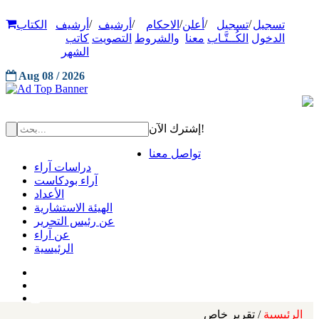
/
/
/
/
/
تسجيل
تسجيل
أعلن
الاحكام
أرشيف
أرشيف
الكتاب
الدخول
الكُــتَّـاب
معنا
والشروط
التصويت
كاتب
الشهر
Aug 08 / 2026
إشترك الآن!
تواصل معنا
دراسات آراء
آراء بودكاست
الأعداد
الهيئة الاستشارية
عن رئيس التحرير
عن آراء
الرئيسية
الرئيسية
/ تقرير خاص