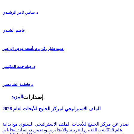
د. سامي ثامر الرشيدي
عاصم الشيدي
عميد طيار ركن ـ م .أسعد عوض الزعبي
د. هيله حمد المكيمي
د. فاطمة الشامسي
إصدارات
المزيد
الملف الاستراتيجي لمركز الخليج للأبحاث لعام 2026
صدر عن مركز الخليج للأبحاث الملف الاستراتيجي السنوي مع بداية
عام 2026م، باللغتين العربية والانجليزية وتضمن دراسات تحليلية