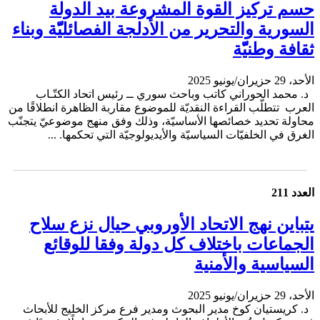
حسم تركيز القوة المشروعة بيد الدولة
السورية والتحرير من الأدلجة الفصائليّّة وبناء
ثقافة وطنيّّة
الأحد، 29 حزيران/يونيو 2025
د. محمد الحوراني كاتب وباحث سوري ــ رئيس اتحاد الكتّـاب
العرب تتطلّب القراءة النقديّة للموضوع مقاربة الظاهرة انطلاقًا من
محاولة تحديد خصائصها الأساسيّة، وذلك وفق منهج موضوعيّ يتجنّب
الغرق في الخلفيّات السياسيّة والأيديولوجيّة التي تحكمها. ...
العدد 211
يتباين نهج الاتحاد الأوروبي حيال نزع سلاح
الجماعات باختلاف كل دولة وفقا للوقائع
السياسية والأمنية
الأحد، 29 حزيران/يونيو 2025
د. كريستيان كوخ مدير البحوث ومدير فرع مركز الخليج للأبحاث