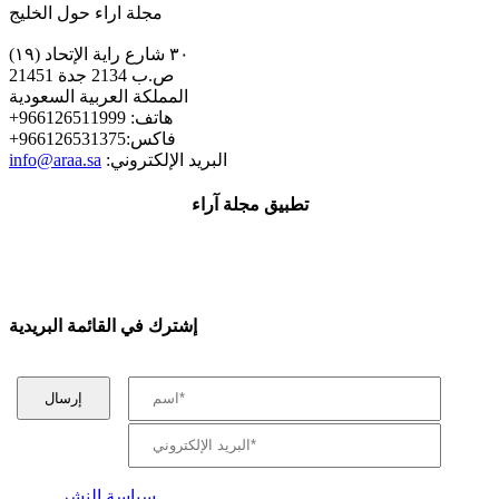
مجلة اراء حول الخليج
٣٠ شارع راية الإتحاد (١٩)
ص.ب 2134 جدة 21451
المملكة العربية السعودية
+هاتف: 966126511999
+فاكس:966126531375
:البريد الإلكتروني
info@araa.sa
تطبيق مجلة آراء
إشترك في القائمة البريدية
سياسة النشر