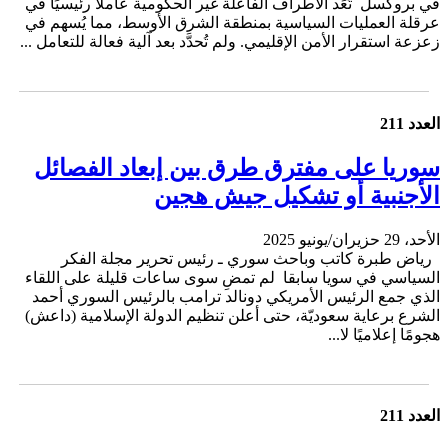
في بروكسل تُعَد الأطراف الفاعلة غير الحكومية عاملًا رئيسيًا في
عرقلة العمليات السياسية بمنطقة الشرق الأوسط، مما يُسهم في
زعزعة استقرار الأمن الإقليمي. ولم تُحدَّد بعد آلية فعالة للتعامل ...
العدد 211
سوريا على مفترق طرق بين إبعاد الفصائل
الأجنبية أو تشكيل جيش هجين
الأحد، 29 حزيران/يونيو 2025
رياض طبرة كاتب وباحث سوري ـ رئيس تحرير مجلة الفكر
السياسي في سويا سابقا لم تمضِ سوى ساعات قليلة على اللقاء
الذي جمع الرئيس الأمريكي دونالد ترامب بالرئيس السوري أحمد
الشرع برعاية سعوديّة، حتى أعلن تنظيم الدولة الإسلامية (داعش)
هجومًا إعلاميًا لا...
العدد 211