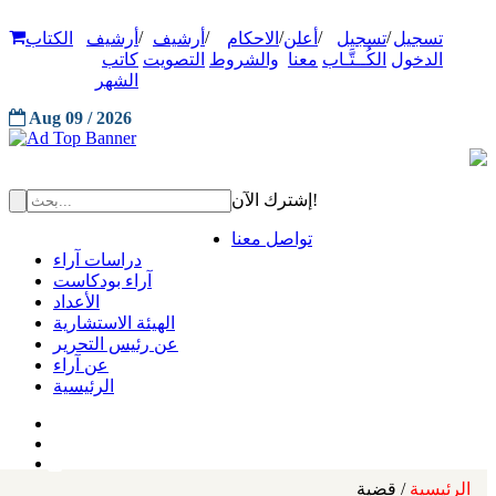
/
/
/
/
/
تسجيل
تسجيل
أعلن
الاحكام
أرشيف
أرشيف
الكتاب
الدخول
الكُــتَّـاب
معنا
والشروط
التصويت
كاتب
الشهر
Aug 09 / 2026
إشترك الآن!
تواصل معنا
دراسات آراء
آراء بودكاست
الأعداد
الهيئة الاستشارية
عن رئيس التحرير
عن آراء
الرئيسية
الرئيسية
/ قضية