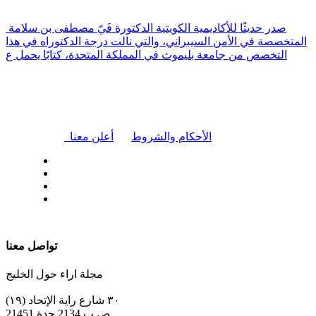
صدر حديثًا للأكاديمية الكويتية الدكتورة فَيّ مصطفى بن سلامة
المتخصصة في الأمن السيبراني، والتي نالت درجة الدكتوراه في هذا
التخصص من جامعة بليموث في المملكة المتحدة، كتابًا يحمل ع
|
الأحكام والشروط
أعلن معنا
| تابعنا على
تواصل معنا
مجلة اراء حول الخليج
٣٠ شارع راية الإتحاد (١٩)
ص.ب 2134 جدة 21451