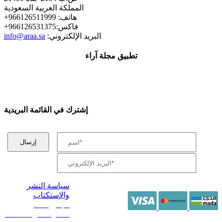
المملكة العربية السعودية
+هاتف: 966126511999
+فاكس:966126531375
:البريد الإلكتروني
info@araa.sa
تطبيق مجلة آراء
إشترك في القائمة البريدية
سياسة النشر
والإستكتاب
/ جميع الحقوق
محفوظة آراء 2014 -