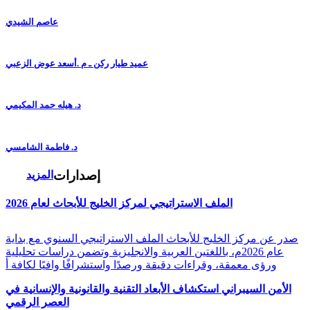
عاصم الشيدي
عميد طيار ركن ـ م .أسعد عوض الزعبي
د. هيله حمد المكيمي
د. فاطمة الشامسي
إصدارات
المزيد
الملف الاستراتيجي لمركز الخليج للأبحاث لعام 2026
صدر عن مركز الخليج للأبحاث الملف الاستراتيجي السنوي مع بداية
عام 2026م، باللغتين العربية والانجليزية وتضمن دراسات تحليلية
ورؤى معمقة، وقراءات دقيقة ورصدًا واستشرافًا وافيًا لكافة أ
الأمن السيبراني استكشاف الأبعاد التقنية والقانونية والإنسانية في
العصر الرقمي