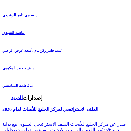
د. سامي ثامر الرشيدي
عاصم الشيدي
عميد طيار ركن ـ م .أسعد عوض الزعبي
د. هيله حمد المكيمي
د. فاطمة الشامسي
إصدارات
المزيد
الملف الاستراتيجي لمركز الخليج للأبحاث لعام 2026
صدر عن مركز الخليج للأبحاث الملف الاستراتيجي السنوي مع بداية
عام 2026م، باللغتين العربية والانجليزية وتضمن دراسات تحليلية