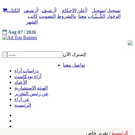
/
/
/
/
/
تسجيل
تسجيل
أعلن
الاحكام
أرشيف
أرشيف
الكتاب
الدخول
الكُــتَّـاب
معنا
والشروط
التصويت
كاتب
الشهر
Aug 07 / 2026
إشترك الآن!
تواصل معنا
دراسات آراء
آراء بودكاست
الأعداد
الهيئة الاستشارية
عن رئيس التحرير
عن آراء
الرئيسية
الرئيسية
/ تقرير خاص