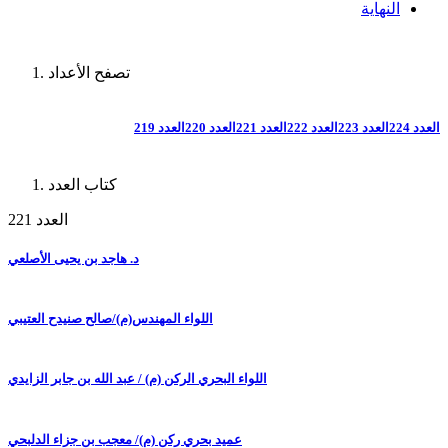
النهاية
تصفح الأعداد
العدد 224
العدد 223
العدد 222
العدد 221
العدد 220
العدد 219
كتاب العدد
العدد 221
د. هاجد بن يحيى الأصلعي
اللواء المهندس(م)/صالح صنيدح العتيبي
اللواء البحري الركن (م) / عبد الله بن جابر الزايدي
عميد بحري ركن (م)/ معجب بن جزاء الدلبحي