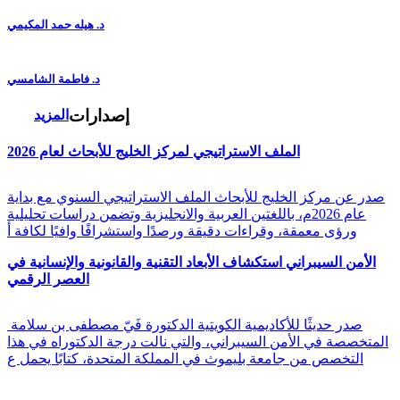
د. هيله حمد المكيمي
د. فاطمة الشامسي
إصدارات
المزيد
الملف الاستراتيجي لمركز الخليج للأبحاث لعام 2026
صدر عن مركز الخليج للأبحاث الملف الاستراتيجي السنوي مع بداية
عام 2026م، باللغتين العربية والانجليزية وتضمن دراسات تحليلية
ورؤى معمقة، وقراءات دقيقة ورصدًا واستشرافًا وافيًا لكافة أ
الأمن السيبراني استكشاف الأبعاد التقنية والقانونية والإنسانية في
العصر الرقمي
صدر حديثًا للأكاديمية الكويتية الدكتورة فَيّ مصطفى بن سلامة
المتخصصة في الأمن السيبراني، والتي نالت درجة الدكتوراه في هذا
التخصص من جامعة بليموث في المملكة المتحدة، كتابًا يحمل ع