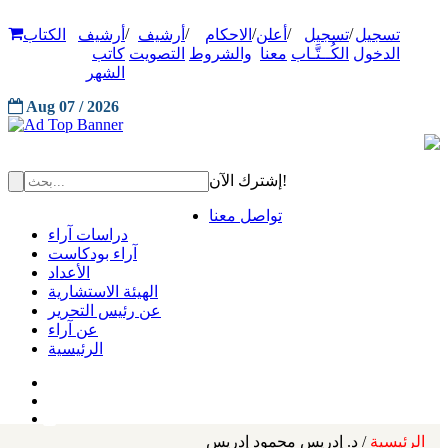
/
/
/
/
/
تسجيل
تسجيل
أعلن
الاحكام
أرشيف
أرشيف
الكتاب
الدخول
الكُــتَّـاب
معنا
والشروط
التصويت
كاتب
الشهر
Aug 07 / 2026
إشترك الآن!
تواصل معنا
دراسات آراء
آراء بودكاست
الأعداد
الهيئة الاستشارية
عن رئيس التحرير
عن آراء
الرئيسية
الرئيسية
/ د. إدريس محمود إدريس