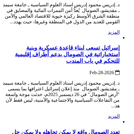
د. إدريس محمود إدريس استاذ العلوم السياسية ـ جامعة سيمد
ـ مقديشوـ الصومال يُعدُّ أمن الممرات المائية والمضايق في
منطقة الشرق الأوسط ركيزة حيوية للاقتصاد العالمي والأمن
القومي للعديد من الدول في المنطقة وغيرها، حيث يهدد...
المزيد
إسرائيل تسعى لبناء قاعدة عسكرية وبنية
استخباراتية في الصومال بدعم أطراف إقليمية
للتحكم في باب المندب
2026-Feb-28
د. إدريس محمود إدريس استاذ العلوم السياسية ـ جامعة سيمد
ـ مقديشوـ الصومال منذ إعلان إسرائيل اعترافها بما يسمى
"أرض الصومال" في 26 ديسمبر 2025م، حدثت موجة واسعة
من التفاعلات السياسية والاجتماعية والأمنية، ليس فقط لأن
هذ...
المزيد
تعدد الصومال واقع لا يمكن تجاهله ولا يمكن حل