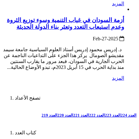
المزيد
أزمة السودان في غياب التنمية وسوء توزيع الثروة
وعدم استيعاب التعدد وتعثر بناء الدولة الحديثة
2025-Feb-27
د. إدريس محمود إدريس أستاذ العلوم السياسية جامعة سيمد
مقديشو الصومال يركز هذا الجزء على التداعيات الناجمة عن
الحرب الجارية في السودان، فبعد مرور ما يقارب السنتين
منذ بداية الحرب في 15 أبريل 2023م، تبدو الأوضاع الحالية...
المزيد
تصفح الأعداد
العدد 224
العدد 223
العدد 222
العدد 221
العدد 220
العدد 219
كتاب العدد