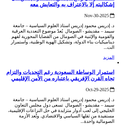
إشكاليته إلا بالاعتراف به والتعايش معه
2025-Nov-30
د. إدريس محمود إدريس استاذ العلوم السياسية – جامعة
سيمد – مقديشو - الصومال يُعدّ موضوع التعددية العرقية
والقومية والإثنية في ‎الصومال من القضايا المحورية لفهم
ديناميكيات بناء الدولة، وتشكيل الهوية الوطنية، واستمرار
الت...
المزيد
استمرار الوساطة السعودية رغم التحديات والتزام
تجاه القرن الإفريقي باعتباره من الأمن الإقليمي
2025-Oct-29
د. إدريس محمود إدريس استاذ العلوم السياسية – جامعة
سيمد – مقديشو - الصومال تسعى دول مجلس التعاون
الخليجي إلى لعب أدوار متزايدة في حل النزاعات الإقليمية،
مستفيدة من ثقلها السياسي والاقتصادي. وتُعد الأزمة
الصومالية واحدة...