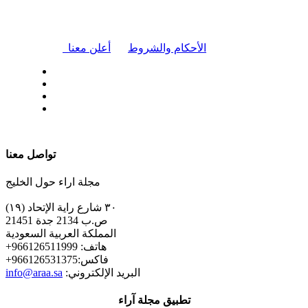
|
الأحكام والشروط
أعلن معنا
| تابعنا على
تواصل معنا
مجلة اراء حول الخليج
٣٠ شارع راية الإتحاد (١٩)
ص.ب 2134 جدة 21451
المملكة العربية السعودية
+هاتف: 966126511999
+فاكس:966126531375
:البريد الإلكتروني
info@araa.sa
تطبيق مجلة آراء