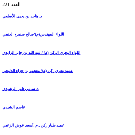
العدد 221
د. هاجد بن يحيى الأصلعي
اللواء المهندس(م)/صالح صنيدح العتيبي
اللواء البحري الركن (م) / عبد الله بن جابر الزايدي
عميد بحري ركن (م)/ معجب بن جزاء الدلبحي
د. سامي ثامر الرشيدي
عاصم الشيدي
عميد طيار ركن ـ م .أسعد عوض الزعبي