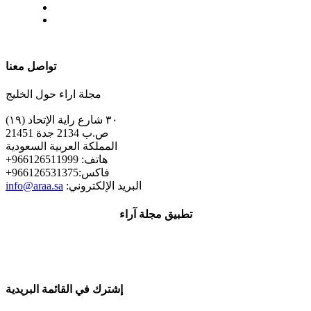
| تابعنا على
تواصل معنا
مجلة اراء حول الخليج
٣٠ شارع راية الإتحاد (١٩)
ص.ب 2134 جدة 21451
المملكة العربية السعودية
+هاتف: 966126511999
+فاكس:966126531375
:البريد الإلكتروني
info@araa.sa
تطبيق مجلة آراء
إشترك في القائمة البريدية