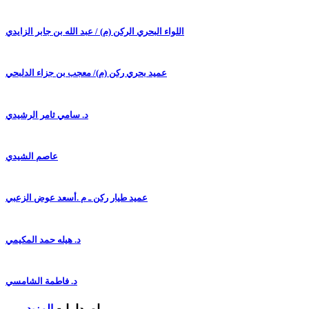
اللواء البحري الركن (م) / عبد الله بن جابر الزايدي
عميد بحري ركن (م)/ معجب بن جزاء الدلبحي
د. سامي ثامر الرشيدي
عاصم الشيدي
عميد طيار ركن ـ م .أسعد عوض الزعبي
د. هيله حمد المكيمي
د. فاطمة الشامسي
المزيد