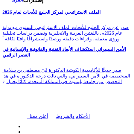
إصدارات
الملف الاستراتيجي لمركز الخليج للأبحاث لعام 2026
صدر عن مركز الخليج للأبحاث الملف الاستراتيجي السنوي مع بداية
عام 2026م، باللغتين العربية والانجليزية وتضمن دراسات تحليلية
ورؤى معمقة، وقراءات دقيقة ورصدًا واستشرافًا وافيًا لكافة أ
الأمن السيبراني استكشاف الأبعاد التقنية والقانونية والإنسانية في
العصر الرقمي
صدر حديثًا للأكاديمية الكويتية الدكتورة فَيّ مصطفى بن سلامة
المتخصصة في الأمن السيبراني، والتي نالت درجة الدكتوراه في هذا
التخصص من جامعة بليموث في المملكة المتحدة، كتابًا يحمل ع
|
الأحكام والشروط
أعلن معنا