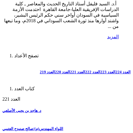
أ.د. السيد فليفل أستاذ التاريخ الحديث والمعاصر ـ كلية
الدراسات الإفريقية العليا-جامعة القاهرة احتدمت الأزمة
السياسية في السودان أواخر سني حكم الرئيس البشير،
واشتد أوارها منذ ثورة الشعب السوداني في 2018م، وما تبعها
من ...
المزيد
تصفح الأعداد
العدد 224
العدد 223
العدد 222
العدد 221
العدد 220
العدد 219
كتاب العدد
العدد 221
د. هاجد بن يحيى الأصلعي
اللواء المهندس(م)/صالح صنيدح العتيبي