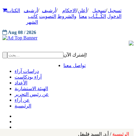
/
/
/
/
/
تسجيل
تسجيل
أعلن
الاحكام
أرشيف
أرشيف
الكتاب
الدخول
الكُــتَّـاب
معنا
والشروط
التصويت
كاتب
الشهر
Aug 08 / 2026
إشترك الآن!
تواصل معنا
دراسات آراء
آراء بودكاست
الأعداد
الهيئة الاستشارية
عن رئيس التحرير
عن آراء
الرئيسية
الرئيسية
/ أ.د. السيد فليفل