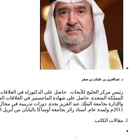
د. عبدالعزيز بن عثمان بن صقر
المملكة المتحدة. حاصل على شهادة الماجستير في العلاقات الدو
2011م ولمدة عام. أستاذ زائر بجامعة أوساكا باليابان من أبريل 2013م ولمدة عام. محاضر في العديد من الجامعات والأكاديميات العسكرية والمدنية.
مقالات الكاتب