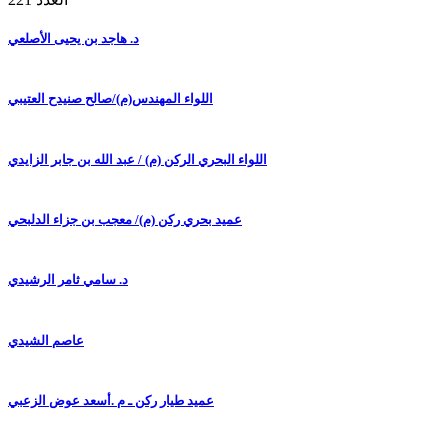
د. هاجد بن يحيى الأصلعي
اللواء المهندس(م)/صالح صنيدح العتيبي
اللواء البحري الركن (م) / عبد الله بن جابر الزايدي
عميد بحري ركن (م)/ معجب بن جزاء الدلبحي
د. سامي ثامر الرشيدي
عاصم الشيدي
عميد طيار ركن ـ م .أسعد عوض الزعبي