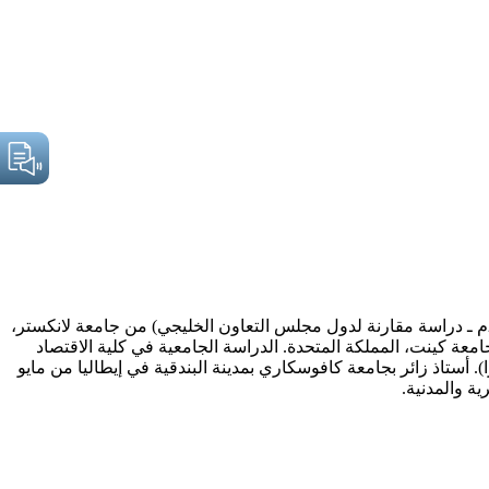
رئيس مركز الخليج للأبحاث حاصل على الدكتوراه في العلاقات الدولية (أمن الخليج: الديناميكيات والتصورات والسياسات 1968 ـ 2003م ـ دراسة مقارنة لدول مجلس التعاون الخليجي) من جامعة لانكستر،
معة كينت، المملكة المتحدة. الدراسة الجامعية في كلية الاقتصاد
ورات تدريبية في مجال القيادة والإدارة المتقدمة، (معهد الإدارة الدولي (IMD) لوزان – سويسرا). أستاذ زائر بجامعة كافوسكاري بمدينة البندقية في إيطاليا من مايو