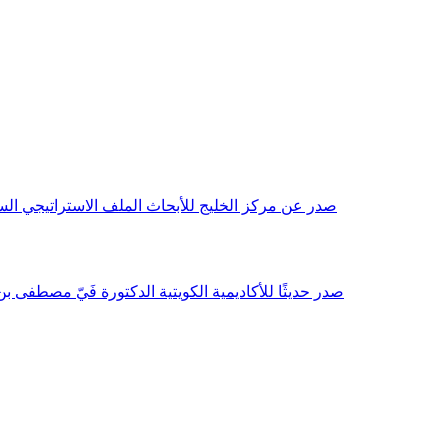
صدر عن مركز الخليج للأبحاث الملف الاستراتيجي السنوي مع بداية عام 2026م، باللغتين العربية والانجليزية وتضمن دراسات تحليلية ورؤى معمقة، 
صدر حديثًا للأكاديمية الكويتية الدكتورة فَيّ مصطفى