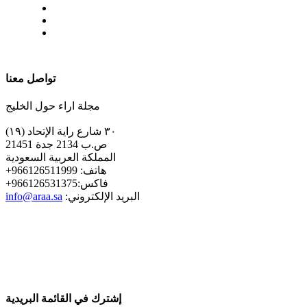
| تابعنا على
تواصل معنا
مجلة اراء حول الخليج
٣٠ شارع راية الإتحاد (١٩)
ص.ب 2134 جدة 21451
المملكة العربية السعودية
+هاتف: 966126511999
+فاكس:966126531375
:البريد الإلكتروني
info@araa.sa
إشترك في القائمة البريدية