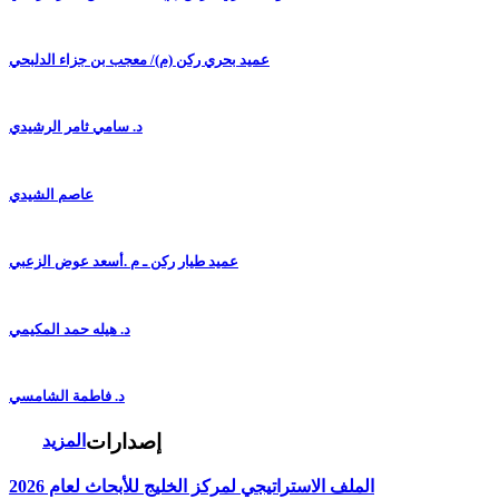
عميد بحري ركن (م)/ معجب بن جزاء الدلبحي
د. سامي ثامر الرشيدي
عاصم الشيدي
عميد طيار ركن ـ م .أسعد عوض الزعبي
د. هيله حمد المكيمي
د. فاطمة الشامسي
إصدارات
المزيد
الملف الاستراتيجي لمركز الخليج للأبحاث لعام 2026