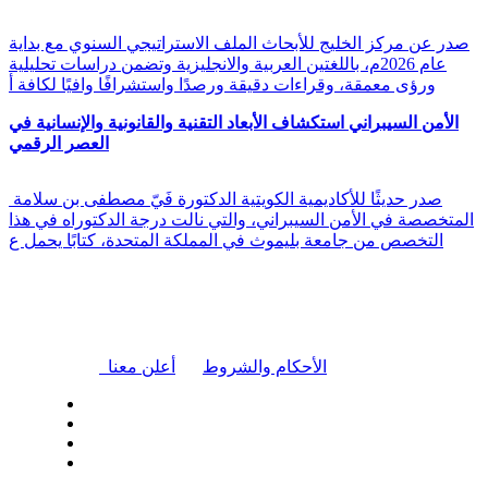
صدر عن مركز الخليج للأبحاث الملف الاستراتيجي السنوي مع بداية
عام 2026م، باللغتين العربية والانجليزية وتضمن دراسات تحليلية
ورؤى معمقة، وقراءات دقيقة ورصدًا واستشرافًا وافيًا لكافة أ
الأمن السيبراني استكشاف الأبعاد التقنية والقانونية والإنسانية في
العصر الرقمي
صدر حديثًا للأكاديمية الكويتية الدكتورة فَيّ مصطفى بن سلامة
المتخصصة في الأمن السيبراني، والتي نالت درجة الدكتوراه في هذا
التخصص من جامعة بليموث في المملكة المتحدة، كتابًا يحمل ع
|
الأحكام والشروط
أعلن معنا
| تابعنا على