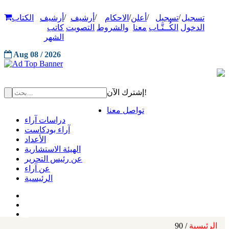
/
/
/
/
/
تسجيل
تسجيل
أعلن
الاحكام
أرشيف
أرشيف
الكتاب
الدخول
الكُــتَّـاب
معنا
والشروط
التصويت
كاتب
الشهر
Aug 08 / 2026
إشترك الآن!
تواصل معنا
دراسات آراء
آراء بودكاست
الأعداد
الهيئة الاستشارية
عن رئيس التحرير
عن آراء
الرئيسية
الرئيسية
/ 90