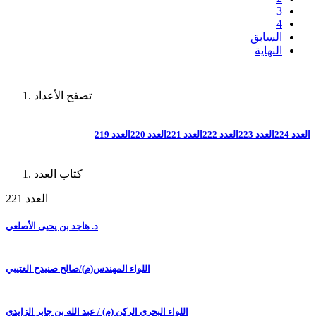
3
4
السابق
النهاية
تصفح الأعداد
العدد 224
العدد 223
العدد 222
العدد 221
العدد 220
العدد 219
كتاب العدد
العدد 221
د. هاجد بن يحيى الأصلعي
اللواء المهندس(م)/صالح صنيدح العتيبي
اللواء البحري الركن (م) / عبد الله بن جابر الزايدي