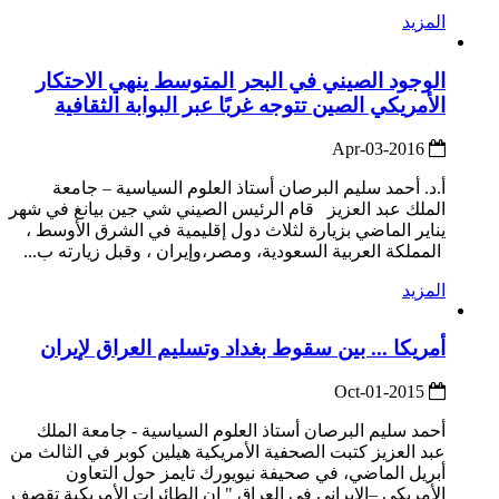
المزيد
الوجود الصيني في البحر المتوسط ينهي الاحتكار
الأمريكي الصين تتوجه غربًا عبر البوابة الثقافية
2016-Apr-03
أ.د. أحمد سليم البرصان أستاذ العلوم السياسية – جامعة
الملك عبد العزيز قام الرئيس الصيني شي جين بيانغ في شهر
يناير الماضي بزيارة لثلاث دول إقليمية في الشرق الأوسط ،
المملكة العربية السعودية، ومصر،وإيران ، وقبل زيارته ب...
المزيد
أمريكا ... بين سقوط بغداد وتسليم العراق لإيران
2015-Oct-01
أحمد سليم البرصان أستاذ العلوم السياسية - جامعة الملك
عبد العزيز كتبت الصحفية الأمريكية هيلين كوبر في الثالث من
أبريل الماضي، في صحيفة نيويورك تايمز حول التعاون
الأمريكي –الإيراني في العراق " إن الطائرات الأمريكية تقصف