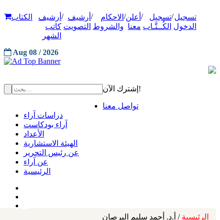
/
/
/
/
/
تسجيل
تسجيل
أعلن
الاحكام
أرشيف
أرشيف
الكتاب
الدخول
الكُــتَّـاب
معنا
والشروط
التصويت
كاتب
الشهر
Aug 08 / 2026
إشترك الآن!
تواصل معنا
دراسات آراء
آراء بودكاست
الأعداد
الهيئة الاستشارية
عن رئيس التحرير
عن آراء
الرئيسية
الرئيسية
/ أ.د. أحمد سليم البرصان