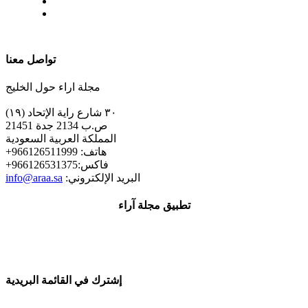
| تابعنا على
تواصل معنا
مجلة اراء حول الخليج
٣٠ شارع راية الإتحاد (١٩)
ص.ب 2134 جدة 21451
المملكة العربية السعودية
+هاتف: 966126511999
+فاكس:966126531375
:البريد الإلكتروني
info@araa.sa
تطبيق مجلة آراء
إشترك في القائمة البريدية