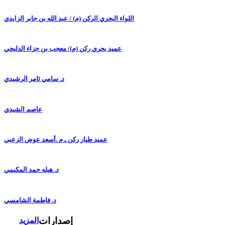
اللواء البحري الركن (م) / عبد الله بن جابر الزايدي
عميد بحري ركن (م)/ معجب بن جزاء الدلبحي
د. سامي ثامر الرشيدي
عاصم الشيدي
عميد طيار ركن ـ م .أسعد عوض الزعبي
د. هيله حمد المكيمي
د. فاطمة الشامسي
إصدارات
المزيد