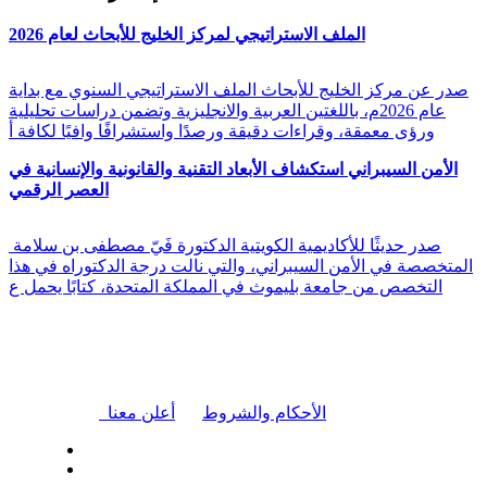
الملف الاستراتيجي لمركز الخليج للأبحاث لعام 2026
صدر عن مركز الخليج للأبحاث الملف الاستراتيجي السنوي مع بداية
عام 2026م، باللغتين العربية والانجليزية وتضمن دراسات تحليلية
ورؤى معمقة، وقراءات دقيقة ورصدًا واستشرافًا وافيًا لكافة أ
الأمن السيبراني استكشاف الأبعاد التقنية والقانونية والإنسانية في
العصر الرقمي
صدر حديثًا للأكاديمية الكويتية الدكتورة فَيّ مصطفى بن سلامة
المتخصصة في الأمن السيبراني، والتي نالت درجة الدكتوراه في هذا
التخصص من جامعة بليموث في المملكة المتحدة، كتابًا يحمل ع
|
الأحكام والشروط
أعلن معنا