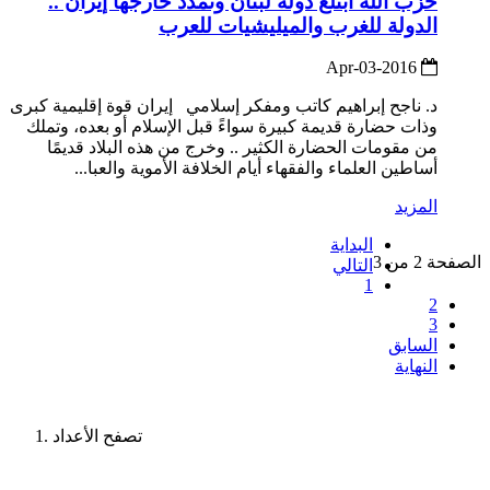
حزب الله ابتلع دولة لبنان وتمدد خارجها إيران ..
الدولة للغرب والميليشيات للعرب
2016-Apr-03
د. ناجح إبراهيم كاتب ومفكر إسلامي إيران قوة إقليمية كبرى
وذات حضارة قديمة كبيرة سواءً قبل الإسلام أو بعده، وتملك
من مقومات الحضارة الكثير .. وخرج من هذه البلاد قديمًا
أساطين العلماء والفقهاء أيام الخلافة الأموية والعبا...
المزيد
البداية
الصفحة 2 من 3
التالي
1
2
3
السابق
النهاية
تصفح الأعداد