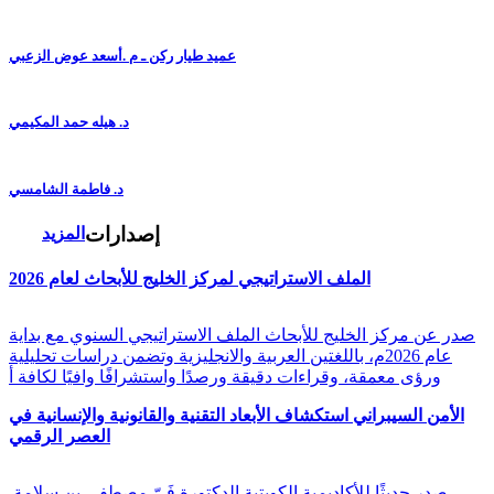
عميد طيار ركن ـ م .أسعد عوض الزعبي
د. هيله حمد المكيمي
د. فاطمة الشامسي
إصدارات
المزيد
الملف الاستراتيجي لمركز الخليج للأبحاث لعام 2026
صدر عن مركز الخليج للأبحاث الملف الاستراتيجي السنوي مع بداية
عام 2026م، باللغتين العربية والانجليزية وتضمن دراسات تحليلية
ورؤى معمقة، وقراءات دقيقة ورصدًا واستشرافًا وافيًا لكافة أ
الأمن السيبراني استكشاف الأبعاد التقنية والقانونية والإنسانية في
العصر الرقمي
صدر حديثًا للأكاديمية الكويتية الدكتورة فَيّ مصطفى بن سلامة