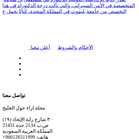
المتخصصة في الأمن السيبراني، والتي نالت درجة الدكتوراه في هذا
التخصص من جامعة بليموث في المملكة المتحدة، كتابًا يحمل ع
|
الأحكام والشروط
أعلن معنا
| تابعنا على
تواصل معنا
مجلة اراء حول الخليج
٣٠ شارع راية الإتحاد (١٩)
ص.ب 2134 جدة 21451
المملكة العربية السعودية
+هاتف: 966126511999