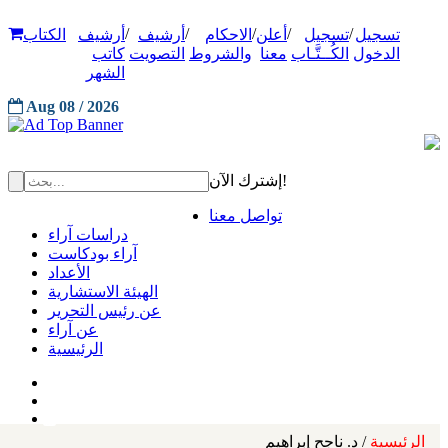
/
/
/
/
/
تسجيل
تسجيل
أعلن
الاحكام
أرشيف
أرشيف
الكتاب
الدخول
الكُــتَّـاب
معنا
والشروط
التصويت
كاتب
الشهر
Aug 08 / 2026
إشترك الآن!
تواصل معنا
دراسات آراء
آراء بودكاست
الأعداد
الهيئة الاستشارية
عن رئيس التحرير
عن آراء
الرئيسية
الرئيسية
/ د. ناجح إبراهيم