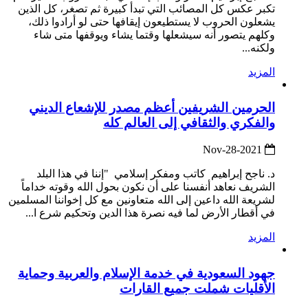
تكبر عكس كل المصائب التي تبدأ كبيرة ثم تصغر، كل الذين
يشعلون الحروب لا يستطيعون إيقافها حتى لو أرادوا ذلك،
وكلهم يتصور أنه سيشعلها وقتما يشاء ويوقفها متى شاء
ولكنه...
المزيد
الحرمين الشريفين أعظم مصدر للإشعاع الديني
والفكري والثقافي إلى العالم كله
2021-Nov-28
د. ناجح إبراهيم كاتب ومفكر إسلامي "إننا في هذا البلد
الشريف نعاهد أنفسنا على أن نكون بحول الله وقوته خداماً
لشريعة الله داعين إلى الله متعاونين مع كل إخواننا المسلمين
في أقطار الأرض لما فيه نصرة هذا الدين وتحكيم شرع ا...
المزيد
جهود السعودية في خدمة الإسلام والعربية وحماية
الأقليات شملت جميع القارات