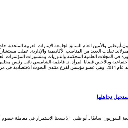
ون-أبوظبي والأمين العام السابق لجامعة الإمارات العربية المتحدة، ح
يرلاند. تقلدت العديد من المناصب الأكاديمية والإدارية. عملت مستشاراً
نشورة في المجلات العلمية المحكمة والدوريات ومنشورات المؤتمرات ال
الاجتماعية وبالأخص قضايا المرأة. د. فاطمة الشامسي نائب رئيس مج
لمالي في دبي.
ستحيل تجاهلها
عة السوربون سابقًا ـ أبو ظبي "لا يسعنا الاستمرار في معاملة خصوم ا