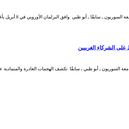
د. فاطمة الشامسي نائب 
 على الشركاء الغربيين
ة السوربون ـ أبو ظبي ـ سابقًا تكشف الهجمات الغادرة والمتمادية على 