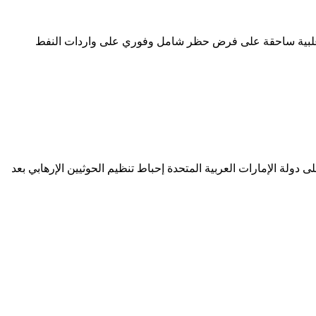
المدير التنفيذي للشؤون الإدارية ـ جامعة السوربون ـ سابقًا ـ أبو ظبي وافق البرلمان الأوروبي في 8 أبريل بأغلبية ساحقة على فرض حظر شامل وفوري على واردات النفط
دولة الإمارات العربية المتحدة إحباط تنظيم الحوثيين الإرهابي بعد