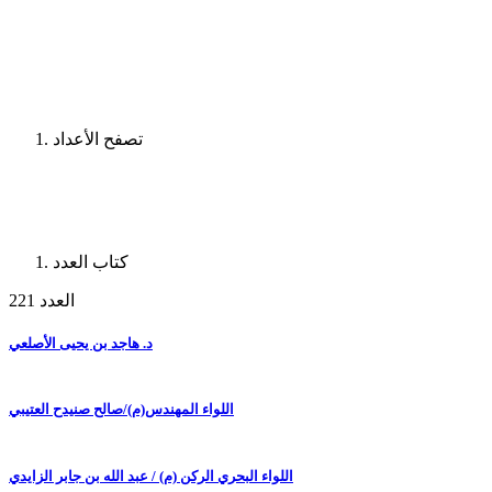
تصفح الأعداد
كتاب العدد
العدد 221
د. هاجد بن يحيى الأصلعي
اللواء المهندس(م)/صالح صنيدح العتيبي
اللواء البحري الركن (م) / عبد الله بن جابر الزايدي