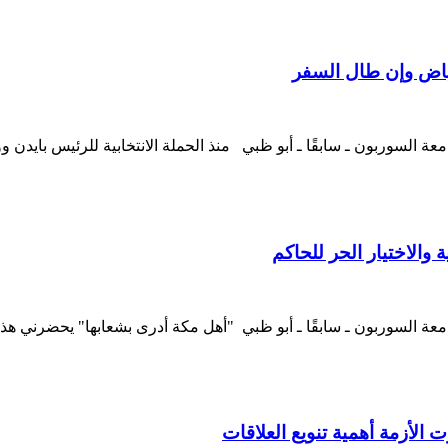
رياض وإن طال السفر
عة السوربون ـ سابقًا ـ أبو ظبي منذ الحملة الانتخابية للرئيس بايدن 
 والاختيار الحر للحاكم
ت الأزمة أهمية تنويع العلاقات