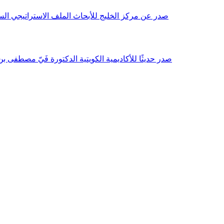
صدر عن مركز الخليج للأبحاث الملف الاستراتيجي السنوي مع بداية عام 2026م، باللغتين العربية والانجليزية وتضمن دراسات تحليلية ورؤى معمقة، 
صدر حديثًا للأكاديمية الكويتية الدكتورة فَيّ مصطفى