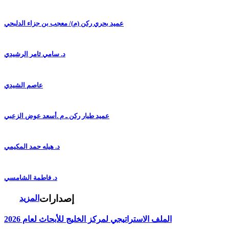
عميد بحري ركن (م)/ معجب بن جزاء الدلبحي
د. سامي ثامر الرشيدي
عاصم الشيدي
عميد طيار ركن ـ م .أسعد عوض الزعبي
د. هيله حمد المكيمي
د. فاطمة الشامسي
إصدارات
المزيد
الملف الاستراتيجي لمركز الخليج للأبحاث لعام 2026