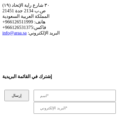
٣٠ شارع راية الإتحاد (١٩)
ص.ب 2134 جدة 21451
المملكة العربية السعودية
+هاتف: 966126511999
+فاكس:966126531375
:البريد الإلكتروني
info@araa.sa
إشترك في القائمة البريدية