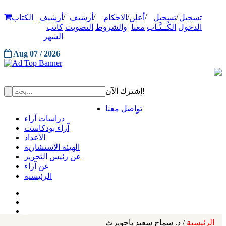
/
/
/
/
/
تسجيل
تسجيل
أعلن
الاحكام
أرشيف
أرشيف
الكتاب
الدخول
الكُــتَّـاب
معنا
والشروط
التصويت
كاتب
الشهر
Aug 07 / 2026
إشترك الآن!
تواصل معنا
دراسات آراء
آراء بودكاست
الأعداد
الهيئة الاستشارية
عن رئيس التحرير
عن آراء
الرئيسية
الرئيسية
/ د. سماح سعيد باحويرث