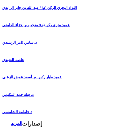
اللواء البحري الركن (م) / عبد الله بن جابر الزايدي
عميد بحري ركن (م)/ معجب بن جزاء الدلبحي
د. سامي ثامر الرشيدي
عاصم الشيدي
عميد طيار ركن ـ م .أسعد عوض الزعبي
د. هيله حمد المكيمي
د. فاطمة الشامسي
إصدارات
المزيد