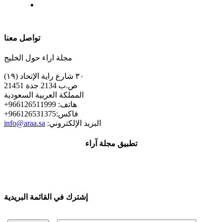
| تابعنا على
تواصل معنا
مجلة اراء حول الخليج
٣٠ شارع راية الإتحاد (١٩)
ص.ب 2134 جدة 21451
المملكة العربية السعودية
+هاتف: 966126511999
+فاكس:966126531375
:البريد الإلكتروني
info@araa.sa
تطبيق مجلة آراء
إشترك في القائمة البريدية