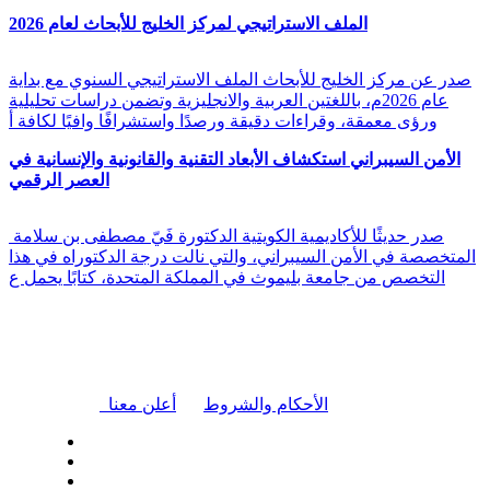
الملف الاستراتيجي لمركز الخليج للأبحاث لعام 2026
صدر عن مركز الخليج للأبحاث الملف الاستراتيجي السنوي مع بداية
عام 2026م، باللغتين العربية والانجليزية وتضمن دراسات تحليلية
ورؤى معمقة، وقراءات دقيقة ورصدًا واستشرافًا وافيًا لكافة أ
الأمن السيبراني استكشاف الأبعاد التقنية والقانونية والإنسانية في
العصر الرقمي
صدر حديثًا للأكاديمية الكويتية الدكتورة فَيّ مصطفى بن سلامة
المتخصصة في الأمن السيبراني، والتي نالت درجة الدكتوراه في هذا
التخصص من جامعة بليموث في المملكة المتحدة، كتابًا يحمل ع
|
الأحكام والشروط
أعلن معنا