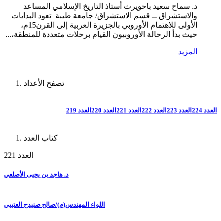
د. سماح سعيد باحويرث أستاذ التاريخ الإسلامي المساعد
والاستشراق ــ قسم الاستشراق/ جامعة طيبة تعود البدايات
الأولى للاهتمام الأوروبي بالجزيرة العربية إلى القرن15م،
حيث بدأ الرحالة الأوروبيون القيام برحلات متعددة للمنطقة،...
المزيد
تصفح الأعداد
العدد 224
العدد 223
العدد 222
العدد 221
العدد 220
العدد 219
كتاب العدد
العدد 221
د. هاجد بن يحيى الأصلعي
اللواء المهندس(م)/صالح صنيدح العتيبي