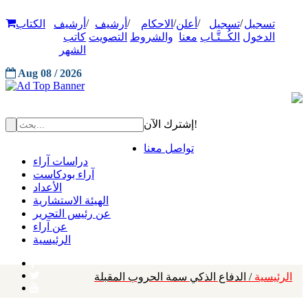
/
/
/
/
/
تسجيل
تسجيل
أعلن
الاحكام
أرشيف
أرشيف
الكتاب
الدخول
الكُــتَّـاب
معنا
والشروط
التصويت
كاتب
الشهر
Aug 08 / 2026
إشترك الآن!
تواصل معنا
دراسات آراء
آراء بودكاست
الأعداد
الهيئة الاستشارية
عن رئيس التحرير
عن آراء
الرئيسية
الرئيسية
/ الدفاع الذكي سمة الحروب المقبلة