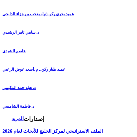
عميد بحري ركن (م)/ معجب بن جزاء الدلبحي
د. سامي ثامر الرشيدي
عاصم الشيدي
عميد طيار ركن ـ م .أسعد عوض الزعبي
د. هيله حمد المكيمي
د. فاطمة الشامسي
إصدارات
المزيد
الملف الاستراتيجي لمركز الخليج للأبحاث لعام 2026