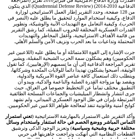
أصدرت وزارة الدفاع الأمريكية في فبراير2010 تقرير (المراجعة
الدفاعية 2010-2014) (Quadrennial Defense Review) الذي يتكون
من 128 صفحة، وحدد التقرير إطار العمل الاستراتيجي لوزارة
الدفاع، وكيفية استخدام الموارد لتحقيق ما يطلق عليه (النصر في
الحرب)، وكيفية التعامل مع التهديدات الآنية والوشيكة، وتطوير
القدرات العسكرية المختلفة للحروب المقبلة، كما رشق التقرير
من قائمة الأهداف الاستراتيجية، وأغفل المخاطر والتهديدات
المحتملة وتداعيات ما بعد الحرب ونزيف الأمن والسلم الأهلي.
جرت الإشارة إلى القوة اللامتماثلة أو ما يطلق عليه (اللاعبين غير
الحكوميين) وهم يشكلون سمة الحرب الشبحية المقبلة، ويشير
تقرير المراجعة الدفاعية إلى أن ما تسميهم (الإرهابيين)، كما تقول
الوثيقة، أصبحوا يشكلون تهديداً دائماً للولايات المتّحدة وشركائها،
ويتطلب ذلك استعمال كافة عناصر القوة الأمريكية والدولية،
ويقصد بها مزواجة القدرة الصلبة والناعمة والذكية، ويبدو أن
التطبيق مختلف تماماً عن التخطيط خصوصاً في العراق، حيث
جرى انتشار وانشطار الميليشيات والجماعات المسلحة الطائفية
المرتبطة بإيران في ظل الوجود العسكري الميداني، ولم نشهد
كوابح أمنية وقانونية تنفذ لمعالجة ظواهر اللاعبين غير الحكوميين.
وأكد التقرير على الاستمرار بالمهارشة الاستراتيجية (
تعني استمرار
التماس المباشر ووضع الخصم في حالة استنفار واستخدام وسائل
مختلفة حربية وشبحية وسياسية
) وتعزيز الوجود الذكي وترشيق
القطعات النظامية التي أنهكت وتراجعت جاهزيتها في حربي