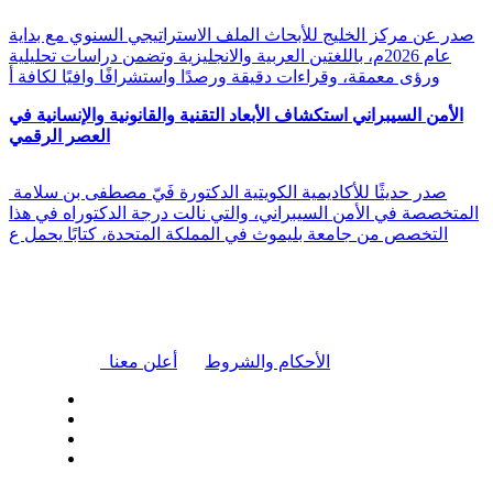
صدر عن مركز الخليج للأبحاث الملف الاستراتيجي السنوي مع بداية
عام 2026م، باللغتين العربية والانجليزية وتضمن دراسات تحليلية
ورؤى معمقة، وقراءات دقيقة ورصدًا واستشرافًا وافيًا لكافة أ
الأمن السيبراني استكشاف الأبعاد التقنية والقانونية والإنسانية في
العصر الرقمي
صدر حديثًا للأكاديمية الكويتية الدكتورة فَيّ مصطفى بن سلامة
المتخصصة في الأمن السيبراني، والتي نالت درجة الدكتوراه في هذا
التخصص من جامعة بليموث في المملكة المتحدة، كتابًا يحمل ع
|
الأحكام والشروط
أعلن معنا
| تابعنا على