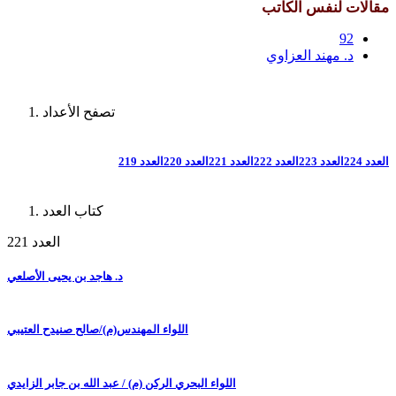
مقالات لنفس الكاتب
92
د. مهند العزاوي
تصفح الأعداد
العدد 224
العدد 223
العدد 222
العدد 221
العدد 220
العدد 219
كتاب العدد
العدد 221
د. هاجد بن يحيى الأصلعي
اللواء المهندس(م)/صالح صنيدح العتيبي
اللواء البحري الركن (م) / عبد الله بن جابر الزايدي