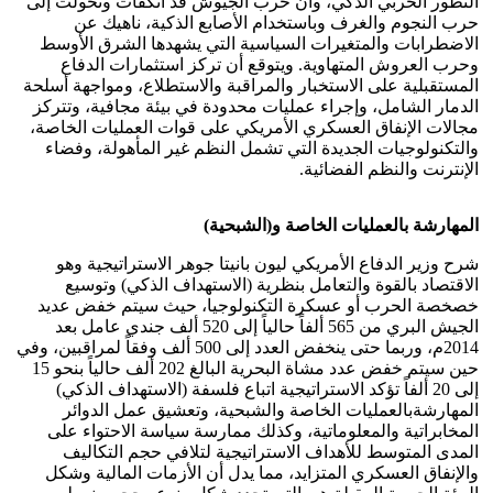
التطور الحربي الذكي، وأن حرب الجيوش قد انكفأت وتحولت إلى
حرب النجوم والغرف وباستخدام الأصابع الذكية، ناهيك عن
الاضطرابات والمتغيرات السياسية التي يشهدها الشرق الأوسط
وحرب العروش المتهاوية. ويتوقع أن تركز استثمارات الدفاع
المستقبلية على الاستخبار والمراقبة والاستطلاع، ومواجهة أسلحة
الدمار الشامل، وإجراء عمليات محدودة في بيئة مجافية، وتتركز
مجالات الإنفاق العسكري الأمريكي على قوات العمليات الخاصة،
والتكنولوجيات الجديدة التي تشمل النظم غير المأهولة، وفضاء
الإنترنت والنظم الفضائية.
المهارشة بالعمليات الخاصة و(الشبحية)
شرح وزير الدفاع الأمريكي ليون بانيتا جوهر الاستراتيجية وهو
الاقتصاد بالقوة والتعامل بنظرية (الاستهداف الذكي) وتوسيع
خصخصة الحرب أو عسكرة التكنولوجيا، حيث سيتم خفض عديد
الجيش البري من 565 ألفاً حالياً إلى 520 ألف جندي عامل بعد
2014م، وربما حتى ينخفض العدد إلى 500 ألف وفقاً لمراقبين، وفي
حين سيتم خفض عدد مشاة البحرية البالغ 202 ألف حالياً بنحو 15
إلى 20 ألفاً تؤكد الاستراتيجية اتباع فلسفة (الاستهداف الذكي)
المهارشةبالعمليات الخاصة والشبحية، وتعشيق عمل الدوائر
المخابراتية والمعلوماتية، وكذلك ممارسة سياسة الاحتواء على
المدى المتوسط للأهداف الاستراتيجية لتلافي حجم التكاليف
والإنفاق العسكري المتزايد، مما يدل أن الأزمات المالية وشكل