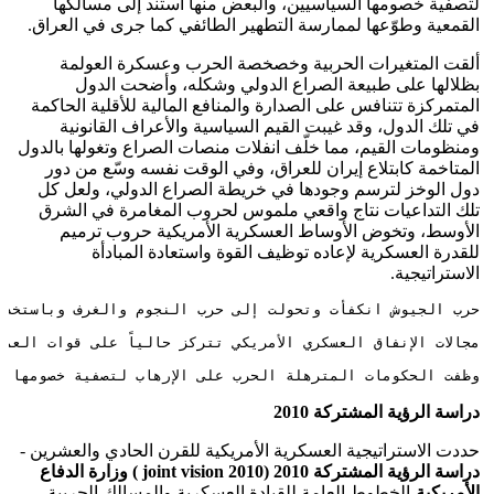
لتصفية خصومها السياسيين، والبعض منها استند إلى مسالكها
القمعية وطوّعها لممارسة التطهير الطائفي كما جرى في العراق.
ألقت المتغيرات الحربية وخصخصة الحرب وعسكرة العولمة
بظلالها على طبيعة الصراع الدولي وشكله، وأضحت الدول
المتمركزة تتنافس على الصدارة والمنافع المالية للأقلية الحاكمة
في تلك الدول، وقد غيبت القيم السياسية والأعراف القانونية
ومنظومات القيم، مما خلّف انفلات منصات الصراع وتغولها بالدول
المتاخمة كابتلاع إيران للعراق، وفي الوقت نفسه وسّع من دور
دول الوخز لترسم وجودها في خريطة الصراع الدولي، ولعل كل
تلك التداعيات نتاج واقعي ملموس لحروب المغامرة في الشرق
الأوسط، وتخوض الأوساط العسكرية الأمريكية حروب ترميم
للقدرة العسكرية لإعاده توظيف القوة واستعادة المبادأة
الاستراتيجية.
حرب الجيوش انكفأت وتحولت إلى حرب النجوم والغرف وباستخدام
مجالات الإنفاق العسكري الأمريكي تتركز حالياً على قوات الع
وظفت الحكومات المترهلة الحرب على الإرهاب لتصفية خصومها ا
دراسة الرؤية المشتركة 2010
حددت الاستراتيجية العسكرية الأمريكية للقرن الحادي والعشرين -
دراسة الرؤية المشتركة 2010 (
joint vision 2010
) وزارة الدفاع
الأمريكية-
الخطوط العامة للقيادة العسكرية والمسالك الحربية