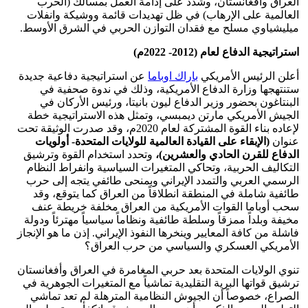
العراق وأفغانستان، وشدد على إدامة العمل بمسالك (الحرب
العالمية على الإرهاب) في ظل تهديدات قائمة ووشيكة وانفلات
ميليشياوي مسلح مع فقدان التوازن الحربي في الشرق الأوسط.
استراتيجية الدفاع لعام (2012- 2022م)
أعلن الرئيس الأمريكي
باراك اوباما
عن استراتيجية دفاعية جديدة
ستنتهجها وزارة الدفاع الأمريكية، وذلك في ندوة صحفية في
البنتاغون بحضور وزير الدفاع ليون بانيتا، ورئيس الأركان في
الجيش الأمريكي مارتن ديمبسي، وتمثل هذه الاستراتيجية خطة
لإعاده بناء القوة المشتركة لعام 2020م، وقد صدرت الوثيقة تحت
عنوان
(الإبقاء على القيادة العالمية للولايات المتحدة- أولويات
الدفاع للقرن الحادي والعشرين)،
وتحدد استخدام القوة وترشيق
التكاليف الحربية، وتحاكي المتغيرات السياسية وانفراط النظام
الرسمي العربي والتمدد الإيراني وبمنحى طائفي يتجه إلى حرب
طائفية شاملة في المنطقة انطلاقاً من العراق كما يتوقع، وقد
سحب أوباما القوات الأمريكية من العراق مخلفة خريطة عنف
مخيفة وبلداً ممزقاً وسلطة طائفية ونظاماً سياسياً مهترئاً ودولة
فاشلة من كافة المعايير وينخرها النفوذ الإيراني. إذن ما هو الإنجاز
الأمريكي العسكري والسياسي من حرب العراق؟
تنوي الولايات المتحدة بعد حربي المغامرة في العراق وأفغانستان
ترشيق قواتها البرية التقليدية تماشياً مع المتغيرات الجوهرية في
الصراع، خصوصاً أن الجيوش النظامية المترهلة لم تعد تماشي