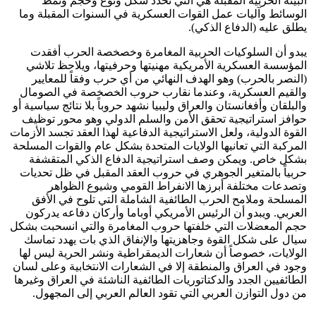
البيئة الحربية المقبلة هي التي تحدد شكل ونوع وحجم ونمط
الوسائط وآليات عمل القوات العسكرية في السنوات المقبلة وما
يطلق عليه (الدفاع الذكي).
يبدو أن السلوكيات الحربية المغامرة وخصخصة الحرب أفقدت
المؤسسة العسكرية الأمريكية مهنيتها وحرفيتها، ويلاحظ تلاشي
(النصر بالحرب) وهو الهدف النهائي من أي حرب وفقاً للمعايير
والقيم العسكرية، وعندما نقارب حروب الخصخصة في الصومال
والبلقان وأفغانستان والعراق وليبيا نشهد حروباً بلا نتائج سياسية أو
حوافز استراتيجية تحقق الأمن والسلم الدولي وهو محور توظيف
القوة الدولية، ولعل الاستراتيجية الدفاعية لهذا العقد تجسد الأزمات
المركبة التي تعانيها الولايات المتحدة بشكل عام والقوات المسلحة
بشكل خاص. ويمكن وصف استراتيجية الدفاع الذكي المتقشفة
حربياً بالمتغير الجوهري في حروب العقد المقبل في ظل تحديات
وتصدعات مختلفة أبرزها الانفراط القومي وشيوع الظواهر
المسلحة وملامح الحرب الطائفية الشاملة التي تلوح في الأفق
العربي. ويبدو أن الرئيس الأمريكي أوباما وأركان دفاعه يدركون
حجم المعضلات التي خلفتها حروب المغامرة والتي انسحبت بشكل
سيال على شكل القوة وجاهزيتها والإنفاق الذي بات يهدد تماسك
الولايات، خصوصاً أن شعارات الديمقراطية ونشر الحرية ليس لها
وجود في العراق والمنطقة إلا في الشعارات الانتخابية وعلى لسان
الطائفيين الجدد والدكتاتوريات الطائفية الناشئة في العراق وغيرها
من دول التوازن العربي التي تقود العالم العربي إلى المجهول.