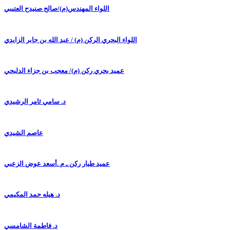
اللواء المهندس(م)/صالح صنيدح العتيبي
اللواء البحري الركن (م) / عبد الله بن جابر الزايدي
عميد بحري ركن (م)/ معجب بن جزاء الدلبحي
د. سامي ثامر الرشيدي
عاصم الشيدي
عميد طيار ركن ـ م .أسعد عوض الزعبي
د. هيله حمد المكيمي
د. فاطمة الشامسي