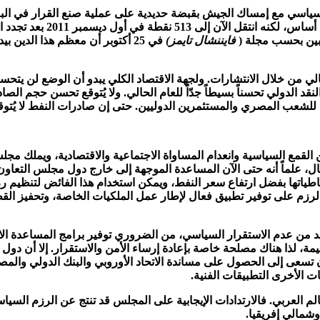
ياسي مع إمساك الجيش بقبضة حديدية على عملية صنع القرار في البلاد
العام الماضي كان انتشار م
بين بحسب مجلة (
فايننشال تايمز)
في 25 أكتوبر أن معظم هذا الدي
المصري والمستثمرين الدوليين. حتى إن صادرات النفط لا يُتوقع أن ترتف
قمع السياسية وانعدام المساواة الاجتماعية والاقتصادية، ويملك مجل
تقال، علماً أنه حتى الآن المساعدة الموجهة إلى خارج دول مجلس التعا
تها بفضل ارتفاع سعر النفط، ويمكن استخدام هذا الفائض لتنظيم رزم ه
لرزم على توفير تطبيق فعال لإطار عمل الملكيات الخاصة، وتحفيز الق
يد من عدم الاستقرار السياسي، من الضروري توفير برامج المساعدة الا
، لذا هناك مصلحة خاصة بإعادة إرساء الأمن والاستقرار. إلا أن دول 
أن تسعى إلى الحصول على مساندة الاتحاد الأوروبي والبنك الدولي والم
 الأخرى التطبيقات الفنية.
العربي. فالارتدادات الإيجابية على المجلس قد تنتج عن الرزم السياسية
شمالي إفريقيا.