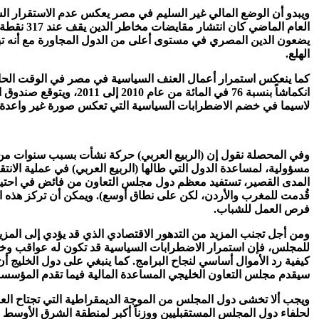
ويبدو أن الوضع المالي غير السليم في مصر يعكس عدم الاستقرار الس
يضعون الدين المصري في مستوى أعلى من الدول المجاورة مع أنه ت
الهلع.
لاسيما في خضم الاضطرابات السياسية التي تعكس صورة غير واعدة للشعب 
وفي المحصلة نقول إن (الربيع العربي) حركة نشأت بسبب سنوات من ال
مسؤولية، لمساعدة الدول التي طالها (الربيع العربي) في عملية الان
المدى القصير، تستفيد معظم دول مجلس التعاون من فائض في احتياطيا
قُدمت للمغرب والأردن، لكن على نطاق أوسع). ويمكن أن تركز هذه ا
فرص العمل للشباب.
ومن أجل تجنب المزيد من التدهور الاقتصادي الذي قد يؤدي إلى المز
للمجلس، فإن استمرار الاضطرابات السياسية قد تكون له عواقب وخيمة
كيفية رد الأموال أساسي لنجاح البرامج. كما ينبغي على دول الخليج 
سيقدم مجلس التعاون الخليجي المساعدة المالية فيما تقدم المؤسسات
ويجب ألا تخشى دول المجلس من الموجة الديمقراطية التي تجتاح العالم 
لحلفاء دول المجلس المستقبليين ووزناً أكبر لمنطقة الشرق الأوسط و