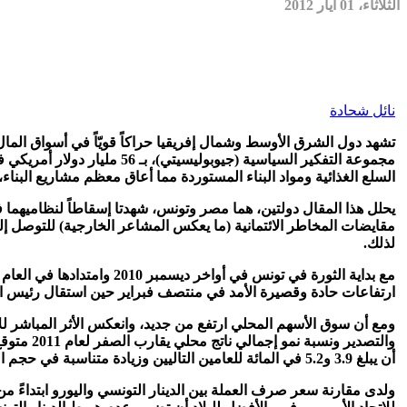
الثلاثاء، 01 أيار 2012
نائل شحادة
تشهد دول الشرق الأوسط وشمال إفريقيا حراكاً قويّاً في أسواق المال
مجموعة التفكير السياسية (ج
السلع الغذائية ومواد البناء المستوردة مما أعاق معظم مشاريع البناء، و
مقايضات المخاطر الائتمانية (ما يعكس المشاعر الخارجية) للتوصل إ
لذلك.
ارتفاعات حادة وقصيرة الأمد في منتصف فبراير حين استقال رئيس الو
ومع أن سوق الأسهم المحلي ارتفع من جديد، وانعكس الأثر المباشر للأ
والتصدير
أن يبلغ 3.9 و5.2 في المائة للعامين التاليين وزيادة متناسبة في حجم التصدير.
ولدى مقارنة سعر صرف العملة بين الدينار التونسي واليورو ابتداءً م