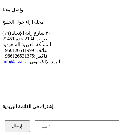
تواصل معنا
مجلة اراء حول الخليج
٣٠ شارع راية الإتحاد (١٩)
ص.ب 2134 جدة 21451
المملكة العربية السعودية
+هاتف: 966126511999
+فاكس:966126531375
:البريد الإلكتروني
info@araa.sa
إشترك في القائمة البريدية