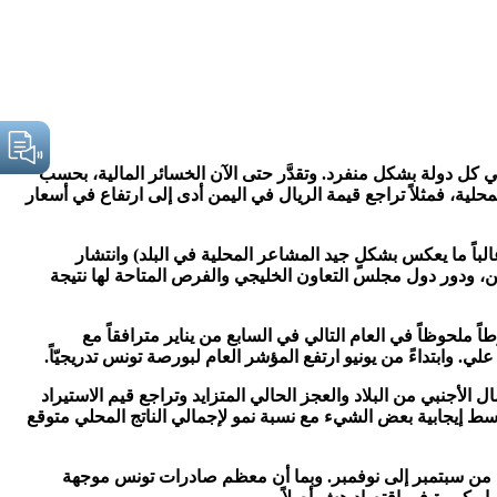
ي كل دولة بشكل منفرد. وتقدَّر حتى الآن الخسائر المالية، بحسب
 في سعر العملة المحلية، فمثلاً تراجع قيمة الريال في اليمن أدى إلى ارتفاع في أسعار
لى تحركات سوق الأسهم المحلي (الذي غالباً ما يعكس بشكلٍ جيد المشاعر المحلية في البلد) وانتشار
ن، ودور دول مجلس التعاون الخليجي والفرص المتاحة لها نتيجة
في تونس في أواخر ديسمبر 2010 وامتدادها في العام التالي، شهد سوق الأسهم في تونس- كما يتبين في الشكل رقم (1)- هبوطاً ملحوظاً في العام التالي في السابع من يناير مترافقاً مع
ابتداءً من يونيو ارتفع المؤشر العام لبورصة تونس تدريجيّاً.
لأجنبي من البلاد والعجز الحالي المتزايد وتراجع قيم الاستيراد
ن التوقعات على المدى المتوسط إيجابية بعض الشيء مع نسبة نمو لإجمالي الناتج المحلي متوقع
لأمد من سبتمبر إلى نوفمبر. وبما أن معظم صادرات تونس موجهة