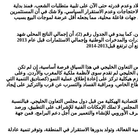
 وعدم قدرته حتى الآن على تلبية متطلبات الشعب. فمنذ بداية
قايضات مخاطر الدين يقف عند 317 نقطة أساس، لكنه انتقل الآن إلى 513 نقطة في أول ديسمبر 2011 بعد تجدد الاحتجاجات وعدم الاستقرار السياسي. ولا شك في أن المستثمرين
ن بيد جهات فاعلة محلية، مما يجعله أقل عرضة لموجات البيع بسبب
كما ينعكس استمرار أعمال العنف السياسية في مصر في الوقت الحالي من خلال الانتشارات. ولجهة الاقتصاد الكلي يبدو أن الوضع لن يتحسن. كما يبدو في الجدول رقم (2)، أن إجمالي الناتج المحلي شهد
انكماشاً بنسبة 76 في المائة من عام 2010 إلى 2011، ويتوقع صندوق النقد الدولي تحسناً بسيطاً جدّاً للعام الحالي. ولا يُتوقع تحسن حجم الصادرات والمدخرات الوطنية وإجمالي الاستثمارات قبل عام 2013
ع قبل2013-2014
س التعاون الخليجي في هذا السياق فرصة أساسية، إن لم تكن
ون الخليجي لم تقدم سوى لأنظمة ملكية كالمغرب والأردن. وعلى
يكلية تركز على إعادة إطلاق عملية النمو (كصناديق التنمية التي
طاع الخاص، ومراقبة الفساد والتسرب عن قرب والتركيز على إيجاد
قتصادية الهيكلية من قبل دول مجلس التعاون الخليجي. فبالنسبة
المجلس لا تملك الإمكانات الفنية للإشراف على التطبيق، ورصد
صرف الأوروبي للإنشاء والتعمير من أجل دعم البرامج، فمن جهة
 الفعالة، وتولد بدورها الاستقرار في المنطقة، وتوفر تنمية عادلة