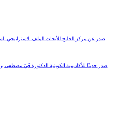
صدر عن مركز الخليج للأبحاث الملف الاستراتيجي السنوي مع بداية عام 2026م، باللغتين العربية والانجليزية وتضمن دراسات تحليلية ورؤى معمقة، 
صدر حديثًا للأكاديمية الكويتية الدكتورة فَيّ مصطفى