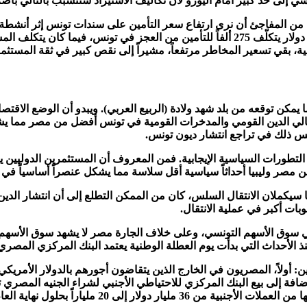
نسي إلى حد كبير أمام اليورو لأن تكاليف الاستيراد ستتسبب بالتالي بأض
من المفاجئ أن نرى ارتفاع سعر التأمين على سندات تونس إثر أنشطة الثو
ية، بقي تسعير المخاطر مرتفعاً، مشيراً إلى نقص كبير في ثقة المستثمر
ما يمكن توقعه من بلد شهد ولادة (الربيع العربي). ويبدو أن الوضع الا
الي الدين القومي والمدخرات القومية في تونس أفضل من مصر مما يشي
س ذلك في تراجع انتشار ديون تونس.
 من التطورات السياسية الإيجابية. فمن المعروف أن المستثمرين الدوليين
ن مصر وليبيا أحداثاً سياسية أقل سلاسة مما يشكل عنصراً أساسياً في
ت أكبر في عملية الانتقال.
في سوق الأسهم التونسي، وعلى خلاف الجارة مصر لا يشهد سوق الأسهم 
ن
: أولاً، المصريون في الخارج الذين يتقاضون أجورهم بالدولار الأمريكي
إضافة إلى بيع البنك المركزي للاحتياطي الأجنبي لشراء الجنيه المصري 
العام الماضي والبداية الجديدة لأجل تدفق الحوالات.