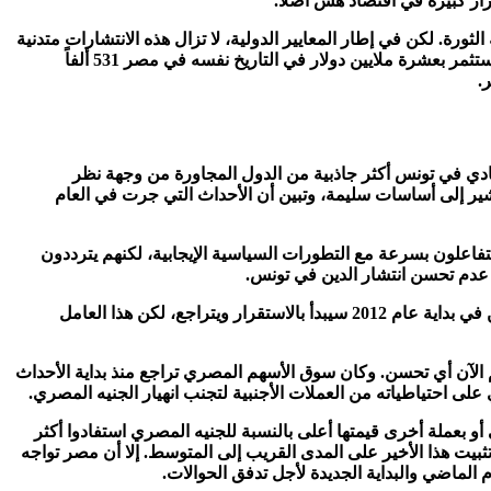
رار كبيرة في اقتصاد هش أصلاً.
رة. لكن في إطار المعايير الدولية، لا تزال هذه الانتشارات متدنية
بعض الشيء. ففي مطلع ديسمبر 2011، كان المستثمر بعشرة ملايين دولار يتكلّف 275 ألفاً للتأمين من العجز في تونس، فيما كان يتكلف المستثمر بعشرة ملايين دولار في التاريخ نفسه في مصر 531 ألفاً
.
قتصادي في تونس أكثر جاذبية من الدول المجاورة من وجهة نظر
ر إلى أساسات سليمة، وتبين أن الأحداث التي جرت في العام
 يتفاعلون بسرعة مع التطورات السياسية الإيجابية، لكنهم يترددون
 عدم تحسن انتشار الدين في تونس.
ومع استلام الرئيس ورئيس الوزراء الجديدين مهامهما، مفترضين أنهما سيكملان الانتقال السلس، كان من الممكن التطلع إلى أن انتشار الدين في بداية عام 2012 سيبدأ بالاستقرار ويتراجع، لكن هذا العامل
الآن أي تحسن. وكان سوق الأسهم المصري تراجع منذ بداية الأحداث
 أو بعملة أخرى قيمتها أعلى بالنسبة للجنيه المصري استفادوا أكثر
تثبيت هذا الأخير على المدى القريب إلى المتوسط. إلا أن مصر تواجه