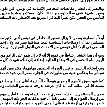
للاتحاد الأوروبي، فمن الأفضل للبلاد أن تضمن عدم هبوط الدينار التو
وبالنظر إلى انتشار مقايضات المخاطر الائتمانية في تونس، فلن يكون 
للتأمين من العجز. لكن نظراً للتعافي السريع بعد الاضطرابات السياس
أيضاً بالمقارنة بمصر، لا يزال تسعير المخاطر في تونس أدنى بكثير م
مستثمر، بما أن الإصلاحات السياسية تمت صياغتها بسرعة، ولأن إجم
الماضي في البلاد أقل فوضى من الأحداث في الدول المجاورة، وينعك
ومع أن هذا الانتشار يتباطأ في نموه إلا أنه لا يزال ينمو على الرغم
اليوم أمام التحسن في الأوضاع الحالية. إضافة إلى ذلك، شهدت كل م
سيتأثر بما ينعكس عليه من تطورات في الجارة مصر التي شهدت صعوبا
كما شهد سوق الأسهم المصري هبوطاً حادّاً بقيمة أعلى من الهبوط 
بنسبة 40 في المائة، كما أنه كان عرضة لدرجة عالية من التذبذب. ومنذ الأحداث التي بدأت يوم العطلة الوطنية يعتمد البنك المركزي المصري على احتياطياته من العملات الأجنبية لتجنب انهيار الجنيه المصري.
مع بين المستثمرين للجنيه المصري هبطت قيمته بسبب عاملين مهمي
من إرسال الحوالات إلى مصر. ثانياً، أتاحت تدفقات الحوالات المهمة 
خطر الوقوع في أزمة عملة على المدى القريب بسبب تراجع احتياطيها من العملات الأجنبية من 36 مليار دولار إلى 20 ملياراً بحلول نهاية 