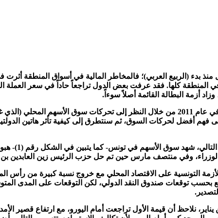
 منذ بدء (الربيع العربي)؛ فالمخاطر المالية في أسواق المنطقة أثرت ف
يوبوليسيتي)، بـ 56 مليار دولار أمريكي في المنطقة كلها. فقد عرفت بعض الدول تراجعاً حاداً
زاد أزمة البطالة القائمة أصلاً سوءاً.
يحلل هذا المقال دولتين، هما مصر وتونس، شهدتا إسقاطاً لنظاميهما في عام 2011 من خلال النظر إ
لى فهم أفضل لحركات السوق، ثم سنتطرق إلى كيفية تأثر هاتين الدولتي
مع بداية الثورة 
زراء، وفي منتصف مارس حين تم حل حزب الرئيس زين العابدين بن علي. و
زمة التونسية على الاقتصاد المحلي مع خروج نسبة كبيرة من رأس المال ا
 ونسبة نمو إجمالي ناتج محلي يقارب الصفر لعام 2011 متوقع بحسب توقعات صندوق النقد الدولي، لك
ن يناير، نلاحظ أن قيمة الأول تراجعت أمام اليورو، مع ارتفاع قصير ا