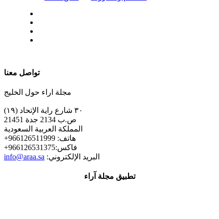
| تابعنا على
تواصل معنا
مجلة اراء حول الخليج
٣٠ شارع راية الإتحاد (١٩)
ص.ب 2134 جدة 21451
المملكة العربية السعودية
+هاتف: 966126511999
+فاكس:966126531375
:البريد الإلكتروني
info@araa.sa
تطبيق مجلة آراء