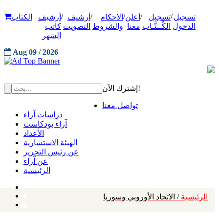
/
/
/
/
/
تسجيل
تسجيل
أعلن
الاحكام
أرشيف
أرشيف
الكتاب
الدخول
الكُــتَّـاب
معنا
والشروط
التصويت
كاتب
الشهر
Aug 09 / 2026
إشترك الآن!
تواصل معنا
دراسات آراء
آراء بودكاست
الأعداد
الهيئة الاستشارية
عن رئيس التحرير
عن آراء
الرئيسية
الرئيسية
/ الاتحاد الأوروبي وسوريا