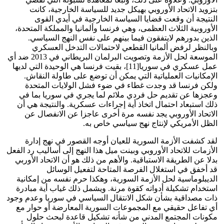
بتزويد الاتحاد الأوروبي بهيكل جديد للسياسة الخارجية، كانت
النتيجة أن وقعت قضايا السياسة الخارجية في أيدي القوى
الأوروبية الثلاث العظمى، وهي فرنسا وألمانيا والمملكة المتحدة،
الذين بدورهم لايتفقون فيما بينهم على نفس النهج السياسي.
وبالنظر لرفض ألمانيا القطعي لاحتمالات التدخل العسكري
الموسعة لحل الأزمة وتصويت البرلمان البريطاني في 2013 ضد أي
عمل عسكري في سوريا[11]، بقيت فرنسا هي الوحيدة التي لديها
الإمكانيات العملياتية التي يمكن أن توضع على طاولة النقاش.
ولكن فرنسا قد وجدت غطاء في ضوء فشل الولايات المتحدة
وعجزها عن تقديم حل فردي ملائم لما يجري في سوريا بما في
ذلك استبعاد احتمال اتخاذ أية إجراءات عسكرية. والنتيجة هي أن
الاتحاد الأوروبي يجد نفسه مرة أخرى عاجزا عن الانفصال عن
الظل الأمريكي لإنتاج نهج سياسي خاص به.
لقد كشفت الأزمة السورية للعيان أوجه القصور في نهج إدارة
الأزمات للاتحاد الأوروبي وبينت ميل هذا النهج إلى أساليب رد الفعل
بدلا عن الطريقة الاستباقية. والأهم من ذلك هو أن الاتحاد الأوربي
قد أخفق في استغلال الفرصة المتاحة لتفعيل الوسائل
الديبلوماسية لحل الأزمة السورية، وهكذا حرم نفسه من إمكانية
استخدام تشكيلة أدواته كقوة مرنة. ويشمل ذلك غياب أية مبادرة
ذات مصداقية بشأن شكل الانتقال السياسي في سوريا وعدم وجود
أي تفاعل حقيقي مع المجموعات السورية المعارضة أو حوار مع
مكونات المجتمع المدني من شأنه تشكيل قاعدة لبحث حلول