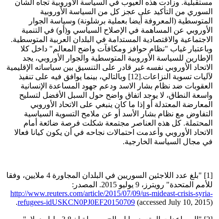
مستقبلية. وزادت هذه العيوب في السياسة الأوروبية تجاه الشأن
السوري من التأكيد على عجز كل من السياسة الأوروبية
المتوسطية (المعروفة أيضا بعملية برشلونة) وسياسة الجوار
الأوروبي عن المساهمة في الإصلاح السياسي و(أو) في التنمية
الاجتماعية والاقتصادية المستدامة في البلدان العربية المتوسطية.
وباعتبار غياب "نظام حوافز ومكافآت واضح المعالم" داخل كلا
الإطارين للسياسة الأوروبية المتوسطية والجوار الأوروبي، يجد
الاتحاد الأوروبي نفسه غير قادر على التنسيق بين سياساته الإقليمية
لآليات تسوية النزاعات.[12] وبالتالي، بينما يوافق فيه على تنفيذ
العقوبات ضد نظام بشار الاسد ودعم جهود المساعدة الإنسانية
واسعة النطاق، لا يوجد اتفاق واضح حول السبل الأفضل لتسليح
المعارضة المعتدلة أو إذا ما كان ينبغي على الاتحاد الأوروبي
التفاوض مع نظام بشار الأسد أو عن ملامح التسوية السياسية
المحتملة. كل هذه العناصر مجتمعة شكلت فرصة ضائعة أمام
الاتحاد الأوروبي وأعدمت احتمالات نجاحه في أن يكون كيانا فعالا
في مجال السياسة الخارجية.
[1] "بلغ عدد اللاجئين السوريين في البلدان المجاورة 4 ملايين، وفقا
للأمم المتحدة" رويترز، 9 يوليو 2015. المصدر:
http://www.reuters.com/article/2015/07/09/us-mideast-crisis-syria-
refugees-idUSKCN0PJ0EF20150709
(accessed July 10, 2015).