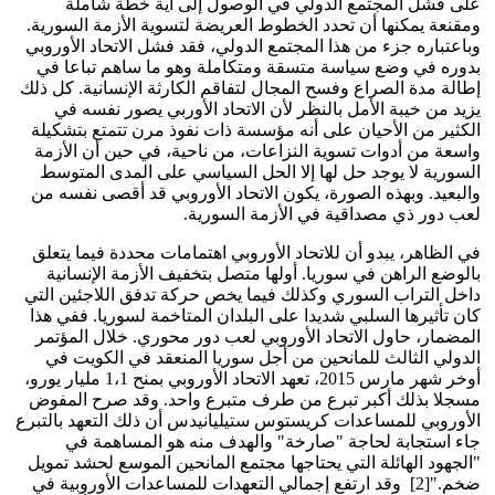
على فشل المجتمع الدولي في الوصول إلى أية خطة شاملة
ومقنعة يمكنها أن تحدد الخطوط العريضة لتسوية الأزمة السورية.
وباعتباره جزء من هذا المجتمع الدولي، فقد فشل الاتحاد الأوروبي
بدوره في وضع سياسة متسقة ومتكاملة وهو ما ساهم تباعا في
إطالة مدة الصراع وفسح المجال لتفاقم الكارثة الإنسانية. كل ذلك
يزيد من خيبة الأمل بالنظر لأن الاتحاد الأوربي يصور نفسه في
الكثير من الأحيان على أنه مؤسسة ذات نفوذ مرن تتمتع بتشكيلة
واسعة من أدوات تسوية النزاعات، من ناحية، في حين أن الأزمة
السورية لا يوجد حل لها إلا الحل السياسي على المدى المتوسط
والبعيد. وبهذه الصورة، يكون الاتحاد الأوروبي قد أقصى نفسه من
لعب دور ذي مصداقية في الأزمة السورية.
في الظاهر، يبدو أن للاتحاد الأوروبي اهتمامات محددة فيما يتعلق
بالوضع الراهن في سوريا. أولها متصل بتخفيف الأزمة الإنسانية
داخل التراب السوري وكذلك فيما يخص حركة تدفق اللاجئين التي
كان تأثيرها السلبي شديدا على البلدان المتاخمة لسوريا. ففي هذا
المضمار، حاول الاتحاد الأوروبي لعب دور محوري. خلال المؤتمر
الدولي الثالث للمانحين من أجل سوريا المنعقد في الكويت في
أوخر شهر مارس 2015، تعهد الاتحاد الأوروبي بمنح 1،1 مليار يورو،
مسجلا بذلك أكبر تبرع من طرف متبرع واحد. وقد صرح المفوض
الأوروبي للمساعدات كريستوس ستيليانيدس أن ذلك التعهد بالتبرع
جاء استجابة لحاجة "صارخة" والهدف منه هو المساهمة في
"الجهود الهائلة التي يحتاجها مجتمع المانحين الموسع لحشد تمويل
ضخم."[2] وقد ارتفع إجمالي التعهدات للمساعدات الأوروبية في