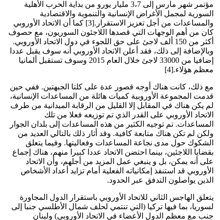
مؤتمر شهر مارس إلى 3،7 مليار يورو من بداية الحرب الأهلية
السورية لمجمل الأغراض الإنسانية والتنموية والاقتصادية
والمساعدات من أجل تعزيز الاستقرار.[3] كما أن الاتحاد الأوروبي
كان من أهم الوجهات التي قصدها اللاجئون السوريون، مع حصوف
أكثر من 150 ألف لاجئ على حق اللجوء في دول الاتحاد الأوروبي.
وبالإضافة إلى ذلك، فقد أعلن الاتحاد الأوروبي أنه سوف يقبل عددا
إضافيا من 33000 لاجئ خلال العام 2015 وسوف تستقبل ألمانيا
معظم هؤلاء.[4]
مع ذلك، كانت هناك أوجه قصور عدة على كلتا الجبهتين. ففي حين
قدمت المجموعة الأوروبية كميات هائلة من المساعدات الإنسانية،
لم يكن هناك في المقابل إلا القليل من الرقابة الميدانية من طرف
الاتحاد الأوروبي على القدر الذي تم توزيعه فعلا من تلك
المساعدات. تم توجيه الكثير من هذه المساعدات إلى بلدان الجوار
ولكن لم تكن هناك متابعة كافية. وقد أثار ذلك بالتالي العديد من
الشكوك حول مدى نجاعة المساعدات وفعاليتها. وفيما يتعلق
بقضايا اللاجئين، بينما احتضن الاتحاد عددا كبيرا منهم، هناك إجماع
على أنه يمكن، بل و ينبغي عمل المزيد من أجلهم، وأن الاتحاد
الأوروبي قد استنفذ إمكانياته الفعلية أمام تزايد أعداد الأشخاص
الذين يواصلون التدفق عبر الحدود.
يتعلق الهاجس الثاني للاتحاد الأوروبي باستقرار الدول المجاورة
لسوريا، بما فيها تركيا (التي تنتمي لحلف شمال الأطلسي جنبا إلى
جنب مع معظم الدول الأعضاء في الاتحاد الأوروبي) ولبنان