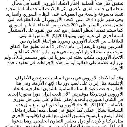
تحقيق مثل هذه العملية، اختار الاتحاد الأوروبي التقيد في مجال
تدخله إلى جانب القوى الأخرى مثل الولايات المتحدة أساسا بمجرد
تنفيذ مجموعة واسعة من العقوبات على النظام السوري وأنصاره.
وفي شهر مايو 2015، أعلن الاتحاد الأوروبي أن تلك العقوبات التي
تشمل تحجير السفر على 200 شخص من أعضاء النظام السوري
كما سيتم تمديد الحظر النفطي مع عدد من القيود على الاستثمار
لسنة أخرى إلى غاية شهر يونيو 2016.[9] الأساس القانوني
للعلاقات بين الاتحاد الأوروبي وسوريا هو اتفاق التعاون بين
الطرفين ويعود تاريخه إلى عام 1977، إلا أنه تم تعليق هذا الاتفاق
بموجب سياسة الجوار الأوروبية في شهر مايو 2011، كما أغلق
الاتحاد الأوروبي مكتب بعثته في سوريا في شهر ديسمبر 2012. ولم
تبرز أيه علامة على فعالية أية من هذه الإجراءات في تخفيف حدة
الأزمة.
وقد أيد الاتحاد الأوروبي في بعض المناسبات تشجيع الأطراف
الإقليمية مثل إيران على لعب دور بناء لإنهاء الأزمة. وفي هذا
الإطار، جاءت دعوة الممثلة السامية للشؤون الخارجية للاتحاد
الأوروبي فريديريكا موغيريني "لأن تلعب إيران دورا محوريا إيجابيا
في الشأن السوري بالتحديد لحفز النظام على تبني حل سوري
بالأساس."[10] لكن الاتحاد الأوروبي أخفق في اتباع مثل هذه
السياسة بشكل عملي كما أخفق في تفعيل هذه المبادرة داخل
إطار أوسع بما يسمح بتنسيق أفضل مع القوى الإقليمية الأخرى
مثل تركيا والأردن أو دول مجلس التعاون الخليجي. وهذا يدعونا
للتساؤل عن مدى جدية الاتحاد الأوروبي في متابعة بعض مقترحاته.