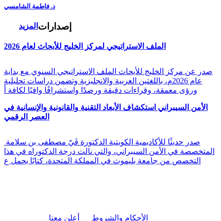
د. فاطمة الشامسي
إصدارات
المزيد
الملف الاستراتيجي لمركز الخليج للأبحاث لعام 2026
صدر عن مركز الخليج للأبحاث الملف الاستراتيجي السنوي مع بداية
عام 2026م، باللغتين العربية والانجليزية وتضمن دراسات تحليلية
ورؤى معمقة، وقراءات دقيقة ورصدًا واستشرافًا وافيًا لكافة أ
الأمن السيبراني استكشاف الأبعاد التقنية والقانونية والإنسانية في
العصر الرقمي
صدر حديثًا للأكاديمية الكويتية الدكتورة فَيّ مصطفى بن سلامة
المتخصصة في الأمن السيبراني، والتي نالت درجة الدكتوراه في هذا
التخصص من جامعة بليموث في المملكة المتحدة، كتابًا يحمل ع
|
الأحكام والشروط
أعلن معنا