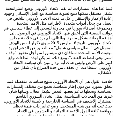
فيما عدا هذه المسارات، لم يقم الاتحاد الأوروبي بوضع استراتيجية
بشكل مستقل يمكنها دمج تسوية سياسية مع الحل الإنساني وجهود
إعادة الإعمار والاستقرار. كل ما فعله الاتحاد الأوروبي يتلخص في
العمل من خلال أدوات متعددة الأطراف مثل الأمم المتحدة
ومجموعة أصدقاء سوريا في محاولة للسعي إلى غطاء سياسي في
جوانب القضية التي أخفق فيها الاتحاد الأوروبي في الوصول إلى
أهدافه المعلنة بشكل منفرد. وبالتالي، لم يرد في خلاصة مجلس
الاتحاد الأوروبي بتاريخ 16 مارس 2015 سوى تكرار لنفس الهدف
المتمثل في "انتقال سياسي شامل" مع التعبير عن الدعم لجهود
مبعوث الأمم المتحدة ستافان دي ميستورا من أجل تحقيق "وقف
استراتيجي لتصاعد العنف". ومع ذلك، لم يكن لهذه النداءات وقع
كبير على الأرض وليس هناك أية بودار تنبئ بأن سياسة الاتحاد
الأوروبي استطاعت أن تخفف من حدة الصراع بأي شكل من
الأشكال.
خلاصة القول هي أن الاتحاد الأوروبي ينتهج سياسات منفصلة فيما
يتعلق بسوريا من دون إطار متماسك يجمع بين مختلف المسارات
السياسية ويجعلها تدعم بعضها البعض بشكل فعال. وشأنها شأن
غيرها من المجالات السياسية، يمثل الشأن السوري القاسم
المشترك الأضعف في السياسة الخارجية والأمنية للاتحاد الأوروبي،
حيث ثبت أنه من شبه المستحيل وضع تدابير ذات قيمة تحظى
بموافقة كافة الدول الأعضاء الثمانية و العشرين في الاتحاد
الأوروبي. وعلاوة على ذلك، وتبعا لمعاهدة لشبونة التي تقضي