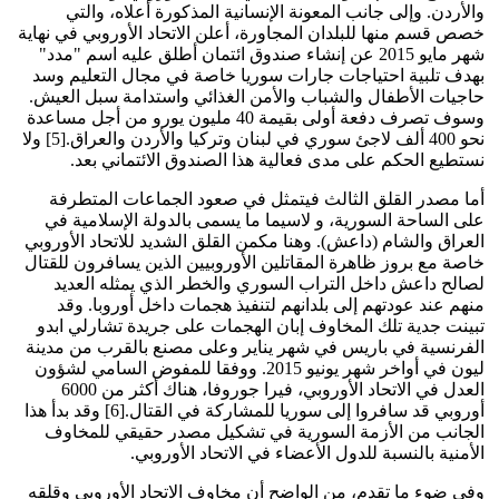
والأردن. وإلى جانب المعونة الإنسانية المذكورة أعلاه، والتي
خصص قسم منها للبلدان المجاورة، أعلن الاتحاد الأوروبي في نهاية
شهر مايو 2015 عن إنشاء صندوق ائتمان أطلق عليه اسم "مدد"
بهدف تلبية احتياجات جارات سوريا خاصة في مجال التعليم وسد
حاجيات الأطفال والشباب والأمن الغذائي واستدامة سبل العيش.
وسوف تصرف دفعة أولى بقيمة 40 مليون يورو من أجل مساعدة
نحو 400 ألف لاجئ سوري في لبنان وتركيا والأردن والعراق.[5] ولا
نستطيع الحكم على مدى فعالية هذا الصندوق الائتماني بعد.
أما مصدر القلق الثالث فيتمثل في صعود الجماعات المتطرفة
على الساحة السورية، و لاسيما ما يسمى بالدولة الإسلامية في
العراق والشام (داعش). وهنا مكمن القلق الشديد للاتحاد الأوروبي
خاصة مع بروز ظاهرة المقاتلين الأوروبيين الذين يسافرون للقتال
لصالح داعش داخل التراب السوري والخطر الذي يمثله العديد
منهم عند عودتهم إلى بلدانهم لتنفيذ هجمات داخل أوروبا. وقد
تبينت جدية تلك المخاوف إبان الهجمات على جريدة تشارلي ابدو
الفرنسية في باريس في شهر يناير وعلى مصنع بالقرب من مدينة
ليون في أواخر شهر يونيو 2015. ووفقا للمفوض السامي لشؤون
العدل في الاتحاد الأوروبي، فيرا جوروفا، هناك أكثر من 6000
أوروبي قد سافروا إلى سوريا للمشاركة في القتال.[6] وقد بدأ هذا
الجانب من الأزمة السورية في تشكيل مصدر حقيقي للمخاوف
الأمنية بالنسبة للدول الأعضاء في الاتحاد الأوروبي.
وفي ضوء ما تقدم، من الواضح أن مخاوف الاتحاد الأوروبي وقلقه