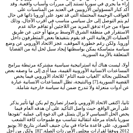
إزاء ما يجري في سوريا تستند إلى مبررات وأسباب واقعية. وقد
أكد كبار المسؤولين الأروبيين في العديد من المناسبات على
العواقب الوخيمة المحتملة التي قد تعود على أوروبا ذاتها في حال
لم يتم التوصل إلى حل سياسي مناسب في أقرب الآجال، وذلك
سواء من جراء تدفق المزيد من اللاجئين أو تفاقم حالة عدم
الاستقرار في منطقة الشرق الأوسط برمتها أو حتى عن طريق
العمليات الإرهابية التي قد يقوم بتنفيذها بعض المتطرفون داخل
أوروبا. ولكن رغم خطورة الموقف، عجز الاتحاد الأوروبي عن وضع
سياسة متماسكة يمكن بواسطتها إيجاد سبل لحل أية من القضايا
المتعلقة بالأزمة السورية.
أولا، ليست هناك أية استراتيجية سياسية مشتركة مرتبطة ببرامج
المساعدات الانسانية الأوروبية القيمة، مما أدى إلى ما وصفه بعض
المحللين بحالة "الغياب شبه التام" للاتحاد الأوروبي فيما يخص
القضية السورية.[7] وبالنتيجة، تظل المساعدات الانسانية عبارة
عن أدوات منعزلة ولا تندرج ضمن أية سياسة خارجية شاملة.
ثانيا، اكتفى الاتحاد الأوروبي بإصدار تصاريح لم يكن لها تأثير يذكر
على أرض الواقع. حيث واصل التأكيد على أن هدفه العام فيما
يخص الحل السياسي لا يزال يتمثل في الدعوة إلى عملية "تقودها
سوريا باتجاه مرحلة انتقالية تتناسب مع طموحات كافة الشعب
السوري، على قاعدة ماجاء في بيان جنيف الصادر بتاريخ 30 يونيو
2012 ووفقا لقرارات مجلس الأمن ذات الصلة."[8] ولكن من أجل