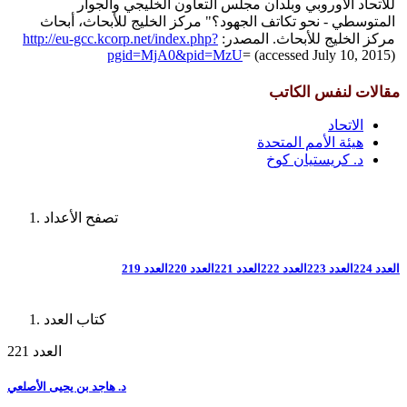
للاتحاد الأوروبي وبلدان مجلس التعاون الخليجي والجوار
المتوسطي - نحو تكاتف الجهود؟" مركز الخليج للأبحاث، أبحاث
مركز الخليج للأبحاث. المصدر:
http://eu-gcc.kcorp.net/index.php?
pgid=MjA0&pid=MzU
= (accessed July 10, 2015)
مقالات لنفس الكاتب
الاتحاد
هيئة الأمم المتحدة
د. كريستيان كوخ
تصفح الأعداد
العدد 224
العدد 223
العدد 222
العدد 221
العدد 220
العدد 219
كتاب العدد
العدد 221
د. هاجد بن يحيى الأصلعي