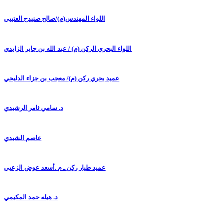
اللواء المهندس(م)/صالح صنيدح العتيبي
اللواء البحري الركن (م) / عبد الله بن جابر الزايدي
عميد بحري ركن (م)/ معجب بن جزاء الدلبحي
د. سامي ثامر الرشيدي
عاصم الشيدي
عميد طيار ركن ـ م .أسعد عوض الزعبي
د. هيله حمد المكيمي