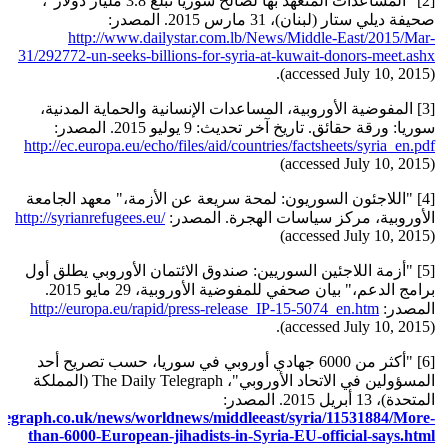
[2] "المساعدات المتعهد بها لصالح سوريا تبلغ 3.8 مليار دولار"،
صحيفة ديلي ستار (لبنان)، 31 مارس 2015. المصدر:
http://www.dailystar.com.lb/News/Middle-East/2015/Mar-
31/292772-un-seeks-billions-for-syria-at-kuwait-donors-meet.ashx
(accessed July 10, 2015).
[3] المفوضية الأوروبية، المساعدات الإنسانية والحماية المدنية،
سوريا: ورقة حقائق. تاريخ آخر تحديث: 9 يوليو 2015. المصدر:
http://ec.europa.eu/echo/files/aid/countries/factsheets/syria_en.pdf
(accessed July 10, 2015)
[4] "اللاجئون السوريون: لمحة سريعة عن الأزمة،" معهد الجامعة
الأوروبية، مركز سياسات الهجرة. المصدر:
http://syrianrefugees.eu/
(accessed July 10, 2015)
[5] "أزمة اللاجئين السوريين: صندوق الائتمان الأوروبي يطلق أول
برامج الدعم،" بيان صحفي للمفوضية الأوروبية، 29 مايو 2015.
المصدر:
http://europa.eu/rapid/press-release_IP-15-5074_en.htm
(accessed July 10, 2015).
[6] "أكثر من 6000 جهادي أوروبي في سوريا، حسب تصريح أحد
المسؤولين في الاتحاد الأوروبي"، The Daily Telegraph (المملكة
المتحدة)، 13 أبريل 2015. المصدر:
elegraph.co.uk/news/worldnews/middleeast/syria/11531884/More-
than-6000-European-jihadists-in-Syria-EU-official-says.html