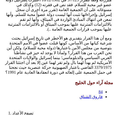
عضو غير محبة للسلام. فقد نص في فقرته (12) وكذلك في
مسوغاته على أن الجمعية العامة (تقرر مرة أخرى أن سجل
إسرائيل وإجراءاتها تثبت أنها ليست دولة عضواً محبة للسلم، وأنها
تمعن في انتهاك المبادئ الواردة في الميثاق، وأنها لم تقم
بالالتزامات المترتبة عليها بموجب الميثاق أو بالالتزامات المترتبة
عليها بموجب قرارات الجمعية العامة ..).
ومع أن هذا القرار بتقديري هو الأخطر في تاريخ إسرائيل يجتث
شرعية كيانها من الأساس، كونها قبلت عضواً في الأمم المتحدة
بتوصية من مجلس الأمن باعتبارها (دولة محبة للسلام). ولكن أين
نحن العرب من هذا القرار؟ ولماذا لا يوجد له حيز في نشاطنا
العربي السياسي والدبلوماسي؛ بينما إسرائيل والولايات المتحدة
الأمريكية لم يهدأ لهما بال ولم تقر لهما عين إلا بعد أن اجتثتا القرار
3379/1975 القاضي باعتبار الصهيونية حركة عنصرية حيث نجحتا
في حمل الجمعية على إلغائه في دورة انعقادها العادية عام 1991؟
مجلة آراء حول الخليج
84
فاروق الشناق
تصفح الأعداد