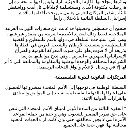
وتائرها ونجاحاتها الكلية أو الجزئية ثانياً، وليس لديها ما تخسره إن
هي ظلت مكتوفة الأيدي ومستسلمة لإملاءات تل أبيب وواشنطن
ثالثاً، وشفير البركان العربي يعتمل من تحت أقدامها وأقدام
إسرائيل، السلطة القائمة بالاحتلال رابعاً.
صحيح أن فلسطين وقضيتها قد غابت عن شعارات الثورات العربية
المتلاحقة قصداً وذلك لتجريد الأنظمة العربية من مصدر شرعيتها،
وهي التي استباحت السلطة في دولها باسم فلسطين والقضية
الفلسطينية واستعبدت الأوطان والشعب العربي في أقطارها
بذريعة أن لا صوت يعلو على صوت المعركة القومية والصراع
الإسرائيلي الصهيوني – العربي.. وهي تذبح مواطنيها بذريعة
الشرعية المختلقة والوحدة الوطنية والمقاومة والممانعة التي لا أثر
لها إلا في وسائل الإعلام وأبواق الدعاية الرسمية.
المرتكزات القانونية للدولة الفلسطينية
السلطة الوطنية في توجهها إلى الأمم المتحدة بمشروعها للحصول
على اعترافها بالدولة الفلسطينية تستند إلى المواثيق والمبادئ
والقرارات الدولية الآتية:
* الفقرة الثالثة من المادة الأولى لميثاق الأمم المتحدة التي تنص
على حق تقرير المصير للشعوب وهي واحدة من جملة القواعد
الآمرة التي لا يجوز مخالفتها حتى وإن كانت آراء الجهات المعنية
مخالفة لها؛ فهي حجة على الجميع.