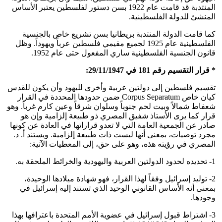
المنتدبة قد قامت عام 1922 بسن دستور لفلسطين يعتبر الأساس
المنشئ للدولة الفلسطينية.
كما قامت الدولة المنتدبة بريطانيا بسن تشريع خاص بالجنسية
الفلسطينية عام 1925 لجميع مقيمي فلسطين عرباً ويهوداً. وظل
قانون الجنسية الفلسطينية ساري المفعول حتى عام 1952.
* قرار التقسيم رقم 181 في 29/11/1947:
تقسيم فلسطين إلى دولتين عربية وأخرى لليهود وأن يكون للقدس
كيان خاص Corpus Separatum ضمن حدودها المحددة في القرار
شعفاط شمالاً وبيت لحم جنوباً وسلوان شرقاً وعين كارم غرباً. وهو
قرار كما يرى الأستاذ شفيق المصري ذو طبيعة إلزامية وإن هو
صادر عن الجمعية العامة التي لا تعدو قراراتها في العادة عن كونها
مجرد توصيات، بمعنى أنها ليست ذات طبيعة إلزامية. ويستند أ. د.
المصري في رؤيته هذه، وهو على حق، إلى المعطيات الآتية:
1- تحديده لحدود الدولتين العربية واليهودية والخرائط الملحقة به.
2- توليد إسرائيل وفقاً لهذا القرار، فهو شهادة ميلادها الوحيدة،
بمعنى أنه الأساس القانوني الوحيد الذي تستند إليه إسرائيل في
وجودها.
3- اشتراط قبول إسرائيل في عضوية الأمم المتحدة باعترافها بهذا