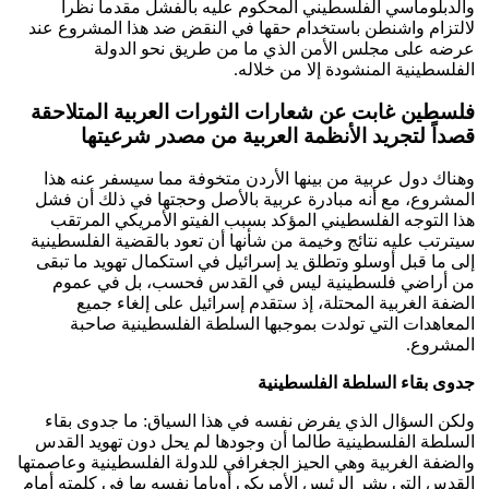
والدبلوماسي الفلسطيني المحكوم عليه بالفشل مقدماً نظراً
لالتزام واشنطن باستخدام حقها في النقض ضد هذا المشروع عند
عرضه على مجلس الأمن الذي ما من طريق نحو الدولة
الفلسطينية المنشودة إلا من خلاله.
فلسطين غابت عن شعارات الثورات العربية المتلاحقة
قصداً لتجريد الأنظمة العربية من مصدر شرعيتها
وهناك دول عربية من بينها الأردن متخوفة مما سيسفر عنه هذا
المشروع، مع أنه مبادرة عربية بالأصل وحجتها في ذلك أن فشل
هذا التوجه الفلسطيني المؤكد بسبب الفيتو الأمريكي المرتقب
سيترتب عليه نتائج وخيمة من شأنها أن تعود بالقضية الفلسطينية
إلى ما قبل أوسلو وتطلق يد إسرائيل في استكمال تهويد ما تبقى
من أراضي فلسطينية ليس في القدس فحسب، بل في عموم
الضفة الغربية المحتلة، إذ ستقدم إسرائيل على إلغاء جميع
المعاهدات التي تولدت بموجبها السلطة الفلسطينية صاحبة
المشروع.
جدوى بقاء السلطة الفلسطينية
ولكن السؤال الذي يفرض نفسه في هذا السياق: ما جدوى بقاء
السلطة الفلسطينية طالما أن وجودها لم يحل دون تهويد القدس
والضفة الغربية وهي الحيز الجغرافي للدولة الفلسطينية وعاصمتها
القدس التي بشر الرئيس الأمريكي أوباما نفسه بها في كلمته أمام