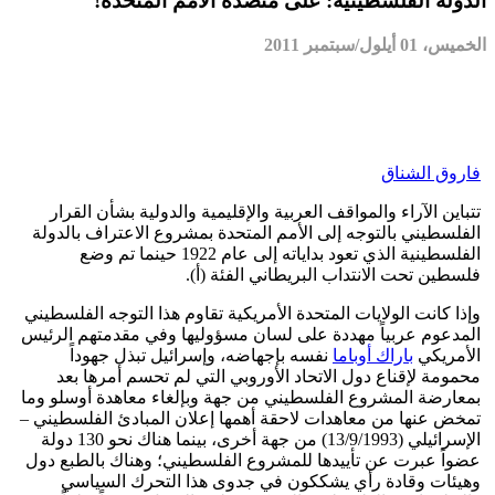
الدولة الفلسطينية: على منضدة الأمم المتحدة!
الخميس، 01 أيلول/سبتمبر 2011
فاروق الشناق
تتباين الآراء والمواقف العربية والإقليمية والدولية بشأن القرار
الفلسطيني بالتوجه إلى الأمم المتحدة بمشروع الاعتراف بالدولة
الفلسطينية الذي تعود بداياته إلى عام 1922 حينما تم وضع
فلسطين تحت الانتداب البريطاني الفئة (أ).
وإذا كانت الولايات المتحدة الأمريكية تقاوم هذا التوجه الفلسطيني
المدعوم عربياً مهددة على لسان مسؤوليها وفي مقدمتهم الرئيس
الأمريكي
باراك أوباما
نفسه بإجهاضه، وإسرائيل تبذل جهوداً
محمومة لإقناع دول الاتحاد الأوروبي التي لم تحسم أمرها بعد
بمعارضة المشروع الفلسطيني من جهة وبإلغاء معاهدة أوسلو وما
تمخض عنها من معاهدات لاحقة أهمها إعلان المبادئ الفلسطيني –
الإسرائيلي (13/9/1993) من جهة أخرى، بينما هناك نحو 130 دولة
عضواً عبرت عن تأييدها للمشروع الفلسطيني؛ وهناك بالطبع دول
وهيئات وقادة رأي يشككون في جدوى هذا التحرك السياسي