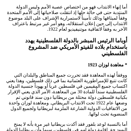
أما إنهاء الانتداب فهو من اختصاص عصبة الأمم وليس الدولة
المنتدبة حتى في حالة حلها إذ انتقلت صلاحياتها إلى الأمم المتحدة
وفقاً لميثاقها وذلك تأميناً لاستمرارية الإشراف على البلد موضوع
الانتداب إلى حين إعلان استقلاله، وهو أمر غير مرتبط باعتراف
الآخر به وفقاً لاتفاقية موتنيفيديو لعام 1922.
أوباما الرئيس المبشر بالدولة الفلسطينية يهدد
باستخدام بلاده للفيتو الأمريكي ضد المشروع
الفلسطيني
* معاهدة لوزان 1923
ووفقاً لهذه المعاهدة فقد تحررت جميع المناطق والبلدان التي
كانت تتبع للإمبراطورية العثمانية بما في ذلك فلسطين، وهذا يعني
اكتساب جميع المقيمين في فلسطين عرباً أو يهوداً جنسية الدولة
الفلسطينية سنداً للمادة 30 من المعاهدة، الأمر الذي يعني الإقرار
بكيانية فلسطين دولة محتلة من بريطانيا دون سند قانوني تم
وضعها عام 1922 تحت الانتداب البريطاني. ومعاهدة لوزان واحدة
من الاتفاقيات الدولية الشارعة الملزمة لبريطانيا ولجميع الدول
المنضوية تحت لوائها.
أما بالنسبة لوعد بلفور فقد أكدت بريطانيا غير مرة بأنه لا يمنح
اليهود حق إقامة دولة لهم في فلسطين، سيما وأن بريطانيا الدولة