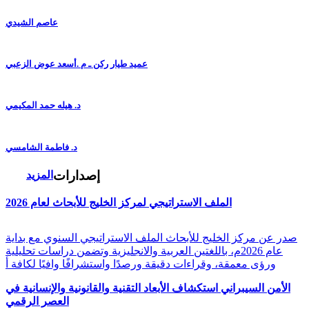
عاصم الشيدي
عميد طيار ركن ـ م .أسعد عوض الزعبي
د. هيله حمد المكيمي
د. فاطمة الشامسي
إصدارات
المزيد
الملف الاستراتيجي لمركز الخليج للأبحاث لعام 2026
صدر عن مركز الخليج للأبحاث الملف الاستراتيجي السنوي مع بداية
عام 2026م، باللغتين العربية والانجليزية وتضمن دراسات تحليلية
ورؤى معمقة، وقراءات دقيقة ورصدًا واستشرافًا وافيًا لكافة أ
الأمن السيبراني استكشاف الأبعاد التقنية والقانونية والإنسانية في
العصر الرقمي