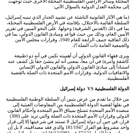
المحتلة وسائر الأراضي الفلسطينية المحتلة الأخرى حيث توجهت
إلى محكمة العدل الدولية بالسؤال الآتي:
(ما هي الآثار القانونية الناشئة عن تشييد الجدار الذي تبنيه إسرائيل،
السلطة القائمة بالاحتلال، بإقامته في الأرض الفلسطينية المحتلة،
بما في ذلك (القدس الشرقية) وحولها، على النحو المبين في تقرير
الأمين العام، وذلك من حيث قواعد ومبادئ القانون الدولي، بما في
ذلك اتفاقية جنيف الرابعة للعام 1949، وقرارات مجلس الأمن
والجمعية العامة ذات الصلة؟).
ويرى فقهاء القانون الدولي أن أهميته تكمن في أنه ذو (طبيعة
كاشفة وآمرة) في آن معاً، بمعنى أنه لم ينشئ حقاً بل كشف عنه
استناداً إلى مبادئ القانون الدولي والقانون الدولي الإنساني
والاتفاقيات الدولية، وقرارات الأمم المتحدة ذات الصلة بالقضية
الفلسطينية.
الدولة الفلسطينية
VS
دولة إسرائيل
من خلال ما تقدم من عرض يتبين أن السلطة الوطنية الفلسطينية
في نقلها لقضية الدولة الفلسطينية من المفاوضات العبثية إلى
منضدة الأمم المتحدة تتسلح بميثاق الأمم المتحدة وأحكام القانون
الدولي وقرارات الأمم المتحدة ذات الصلة والتي تزيد على (300)
قرار، في حين أن دولة إسرائيل لا تستند في شرعيتها إلا إلى قرار
واحد مشروط هو القرار 181/1947 والذي فقد مصداقيته، لا بل إن
مبرراته وفقاً للقرار 37/123 في 16/12/1982 اعتبرت إسرائيل دولة