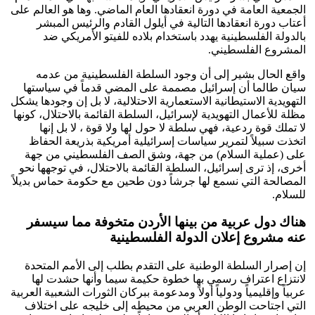
الجمعية العامة في دورة انعقادها العام الماضي. وها هو العالم على
أعتاب دورة انعقادها التالية في أيلول القادم والرئيس المبشر
بالدولة الفلسطينية يهدد باستخدام بلاده للفيتو الأمريكي ضد
المشروع الفلسطيني.
واقع الحال بشير إلى أن وجود السلطة الفلسطينية من عدمه
سيان طالما أن إسرائيل مصممة على المضي قدماً في سياستها
التهويدية الاستيطانية الاستعمارية الاحتلالية، لا بل إن وجودها يشكل
مظلة للأعمال التهويدية لإسرائيل، السلطة القائمة بالاحتلال، كونها
لا تملك قوة ردعية، فهي سلطة لا حول لها ولا قوة ، لا بل إنها
اتخذت سبيلاً لتمرير سياسات إسرائيلية أمريكية بذريعة الحفاظ
على (عملية السلام) من جهة، وشق الصف الفلسطيني من جهة
أخرى، إذ ترى إسرائيل، السلطة القائمة بالاحتلال، في توجهها نحو
المصالحة التي نسمع لها جرشاً دون طحين مع حكومة حماس بديلاً
للسلام.
هناك دول عربية من بينها الأردن متخوفة مما سيسفر
عنه مشروع إعلان الدولة الفلسطينية
إن إصرار السلطة الوطنية على التقدم بطلب إلى الأمم المتحدة
لانتزاع اعتراف رسمي بها خطوة حكيمة سيما وأنها حشدت لها
عربياً وإقليمياً ودولياً أولاً ومدعومة ببركان الثورات الشعبية العربية
التي اجتاحت الوطن العربي من محيطه إلى خليجه على اختلاف