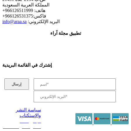
المملكة العربية السعودية
+هاتف: 966126511999
+فاكس:966126531375
:البريد الإلكتروني
info@araa.sa
تطبيق مجلة آراء
إشترك في القائمة البريدية
سياسة النشر
والإستكتاب
/ جميع الحقوق
محفوظة آراء 2014 -