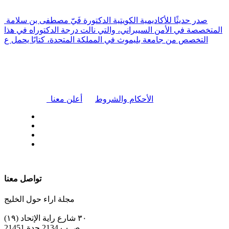
صدر حديثًا للأكاديمية الكويتية الدكتورة فَيّ مصطفى بن سلامة
المتخصصة في الأمن السيبراني، والتي نالت درجة الدكتوراه في هذا
التخصص من جامعة بليموث في المملكة المتحدة، كتابًا يحمل ع
|
الأحكام والشروط
أعلن معنا
| تابعنا على
تواصل معنا
مجلة اراء حول الخليج
٣٠ شارع راية الإتحاد (١٩)
ص.ب 2134 جدة 21451