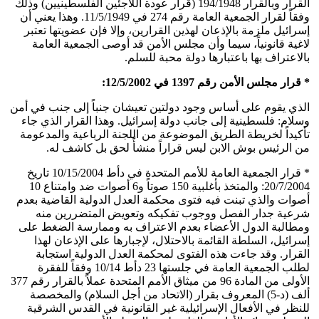
القرار وبالقرار 194/1948 (قرار عودة اللاجئين الفلسطينيين) وذلك
وفقاً لقرار الجمعية العامة رقم 274 في 11/5/1949. وهذا يعني أن
إسرائيل ملزمة بالإذعان لهذين القرارين، وإلا فإن عضويتها تعتبر
لاغية قانونياً، سيما وأن مجلس الأمن قد أوصى الجمعية العامة
بالاعتراف بها باعتبارها دولة محبة للسلم.
* قرار مجلس الأمن رقم 1397 في 12/5/2002:
الذي يقوم على أساس وجود دولتين تعيشان جنباً إلى جنب في أمن
وسلام: فلسطينية إلى جانب دولة إسرائيل. وهذا القرار الذي جاء
تأكيداً لخريطة الطريق الموضوعة من اللجنة الرباعية والمدعومة
من الرئيس بوش الابن ليس قراراً منشأً لحق بل كاشف له.
* قرار الجمعية العامة للأمم المتحدة في دأط 10/15/2004 تاريخ
20/7/2004: والمتخذ بأغلبية 150 صوتاً و6 أصوات ضد وامتناع 10
أصوات والذي تبنت فيه فتوى محكمة العدل الدولية القاضية بعدم
شرعية جدار الفصل ووجوب تفكيكه وتعويض المتضررين منه
ومطالبة الدول الأعضاء بعدم الاعتراف به وممارسة الضغط على
إسرائيل، السلطة القائمة بالاحتلال، لإجبارها على الإذعان لهذا
القرار. وقد جاءت هذه الفتوى لمحكمة العدل الدولية استجابة
لطلب الجمعية العامة في جلستها 23 دأط 10/14 وفقاً للفقرة
الأولى من المادة 96 من ميثاق الأمم المتحدة عملاً بالقرار رقم 377
ألف (د-5) المعروف بقرار (الاتحاد من أجل السلام) والمخصصة
للنظر في الأفعال الإسرائيلية غير القانونية في القدس الشرقية