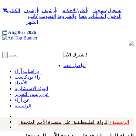
/
/
/
/
/
تسجيل
تسجيل
أعلن
الاحكام
أرشيف
أرشيف
الكتاب
الدخول
الكُــتَّـاب
معنا
والشروط
التصويت
كاتب
الشهر
Aug 06 / 2026
إشترك الآن!
تواصل معنا
دراسات آراء
آراء بودكاست
الأعداد
الهيئة الاستشارية
عن رئيس التحرير
عن آراء
الرئيسية
الرئيسية
/ الدولة الفلسطينية: على منضدة الأمم المتحدة!